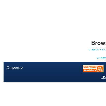
Brows
ставки на 
иност
О проекте
Па