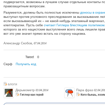
подвергается, возможны в лучшем случае отдельные контакты по
правозащитным вопросам.
Разумеется, должны быть полностью исключены
доносы в охран
выступал против уголовного преследования за высказывание люб
если высказывающий их – не какой-нибудь эпатажный маргинал
клептократии. Пусть себе
считает Гитлера блестящим политиком
которого за его нацистские выступления всего лишь лишили пра
вот это уже значит прямо встать на сторону нацизма.
Александр Скобов
,
07.04.2014
Tweet
0
Нравится
Серф
Получить код
БЛОГИ
Дерьмометр
Пара фраз
03.04.2014
02.04.20
Гитлер как герой
Кого бьешь, хозя