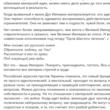
обаянием имперской идеи, можно иметь дело ровно до того мом
воплощаться в реальность.
Когда вызванный к жизни Дух Империи материализуется, его адеп
Они теряют способность адекватно воспринимать действительно
ограничителей. Они не замечают лжи и подлости, чужой боли, г
Нет ничего более завораживающего, чем мечта о Великой Импер
отвратительного и грязного, чем Великая Империя во плоти. И 
совместным исполнением под гитару "Орла Шестого легиона", с 
Мне письмо от русского князя.
Обратился, подлец, на "ты".
Растоптал я его по грязи
Под ликующий рев орды.
Вот это – ваша Империя. Покорять, присоединять, топтать. Все
кончаются все империи стрелой в груди.
Российская агрессия против Украины показала, что самый фунд
не просто идеологический, а ментальный, проходит по вопросу 
разные силы, не принадлежащие к правящей клептократии, могу
вопросам. Можно достичь понимания и компромисса по экономи
собственности и рынку. Но по отношению к имперской экспанси
экспансия – это война. Когда идет война, воюющие друг против 
политически нейтральному вопросу, как градозащита. Не могут с
подлостью и позором, и те, кто считает этот разбой доблестью.