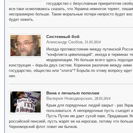
государство с безусловным приоритетом свобод
все-таки осмеливаюсь сказать, что Украина немногое теряет, лиша
несоразмерно больше. Такие моральные потери непросто будет вос
будет изжить.
Системный бой
Александр Скобов
,
31.03.2014
Иногда противостояние между путинской Росси
"конфликта цивилизаций", иногда в терминах т
модернизации. Но больше всего здесь подходи
конструкция – борьба двух систем. Коренное различие между ними в
государство, общество или "элита"? Борьба по этому вопросу идет
них.
Вина с печалью пополам
Валерия Новодворская
,
28.03.2014
Крым для порядочных людей закрыт - раз Украи
пользоваться. А непорядочные пусть съездят и 
Пусть Путин им дает сухой паек. Предавшие У
российской пенсией, пусть жарят ее на керогазе, потому что больш
Черноморский флот ловит им бычков.