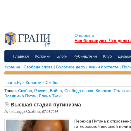
О проекте
Нас блокируют. Что делат
Главная
Колонки
Блоги
Рубинштейн
Клуб
Дерьм
Украина
|
Свобода слова
|
Болотное дело
|
Акции протеста
|
Поли
Грани.Ру
/
Колонки
/
Скобов
Также:
Скобов
,
Россия
,
Война
,
Свобода слова
,
Колонки
,
Политик
Владимир Путин
,
Елена Ткач
Высшая стадия путинизма
Александр Скобов
,
07.04.2014
Переход Путина к откровенн
гитлеровской внешней полит