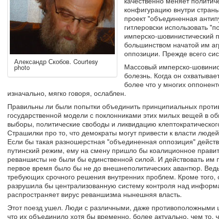
качественно меняет политич
конфигурацию внутри страны.
проект "объединенная антипу
гитлеровски использовать "п
имперско-шовинистический п
большинством начатой им агр
оппозиции. Прежде всего сис
Александр Скобов. Courtesy
Массовый имперско-шовинист
photo
болезнь. Когда он охватывае
более что у многих оппонен
изначально, мягко говоря, ослаблен.
Правильны ли были попытки объединить принципиальных против
государственной модели с поклонниками этих милых вещей в о
выборы, политические свободы и ликвидацию клептократическог
Страшилки про то, что демократы могут привести к власти люде
Если бы такая разношерстная "объединенная оппозиция" действ
путинский режим, ему на смену пришло бы коалиционное правит
реваншисты не были бы единственной силой. И действовать им 
первое время было бы не до внешнеполитических авантюр. Ведь
требующих срочного решения внутренних проблем. Кроме того,
разрушила бы централизованную систему контроля над информа
распространяет вирус реваншизма нынешняя власть.
Этот поезд ушел. Люди с различными, даже противоположными ц
что их объединило хотя бы временно, более актуально, чем то,