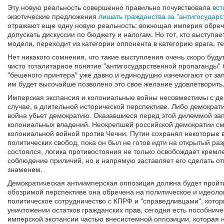
Эту новую реальность совершенно правильно почувствовала
вст
экзотические предложения
лишать гражданства за "антигосудар
отражают еще одну новую реальность: воюющая империя обрече
допускать дискуссии по бюджету и налогам. Но тот, кто выступа
модели, переходит из категории оппонента в категорию врага, т
Нет никакого сомнения, что такие выступления очень скоро буд
чисто тоталитарное понятие "антигосударственной пропаганды" 
"бешеного принтера" уже давно и единодушно изнемогают от зап
им будет высочайше позволено это свое желание удовлетворить
Имперская экспансия и колониальные войны несовместимы с де
случае, в длительной исторической перспективе. Либо демократ
война убьет демократию. Оказавшиеся перед этой дилеммой зап
колониальных владений. Неокрепшей российской демократии см
колониальной войной против Чечни. Путин сохранял некоторые 
политических свобод, пока он был не готов идти на открытый ра
состоялся, логика противостояния не только освобождает кремл
соблюдение приличий, но и напрямую заставляет его сделать от
знаменем.
Демократическая антиимперская оппозиция должна будет пройти
обозримой перспективе она обречена на политическое и идеолог
политическое сотрудничество с КПРФ и "справедливцами", которые
уничтожении остатков гражданских прав, сегодня есть пособнич
имперской экспансии частью внесистемной оппозиции, которая н