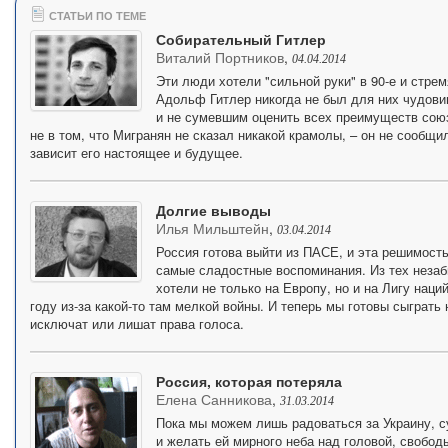
СТАТЬИ ПО ТЕМЕ
Собирательный Гитлер
Виталий Портников
,
04.04.2014
Эти люди хотели "сильной руки" в 90-е и стре
Адольф Гитлер никогда не был для них чудови
и не сумевшим оценить всех преимуществ союз
не в том, что Мигранян не сказал никакой крамолы, – он не сообщил
зависит его настоящее и будущее.
Долгие выводы
Илья Мильштейн
,
03.04.2014
Россия готова выйти из ПАСЕ, и эта решимость
самые сладостные воспоминания. Из тех незаб
хотели не только на Европу, но и на Лигу наци
году из-за какой-то там мелкой войны. И теперь мы готовы сыграть
исключат или лишат права голоса.
Россия, которая потеряла
Елена Санникова
,
31.03.2014
Пока мы можем лишь радоваться за Украину, с
и желать ей мирного неба над головой, свобод