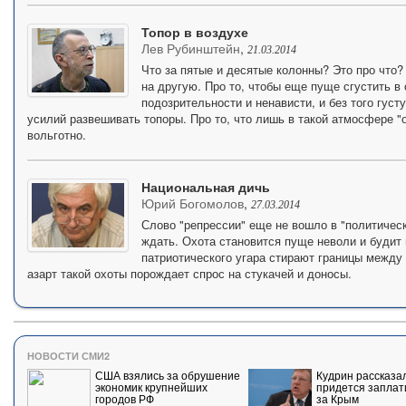
Топор в воздухе
Лев Рубинштейн
,
21.03.2014
Что за пятые и десятые колонны? Это про что?
на другую. Про то, чтобы еще пуще сгустить 
подозрительности и ненависти, и без того густ
усилий развешивать топоры. Про то, что лишь в такой атмосфере "о
вольготно.
Национальная дичь
Юрий Богомолов
,
27.03.2014
Слово "репрессии" еще не вошло в "политически
ждать. Охота становится пуще неволи и будит
патриотического угара стирают границы между
азарт такой охоты порождает спрос на стукачей и доносы.
НОВОСТИ СМИ2
США взялись за обрушение
Кудрин рассказал
экономик крупнейших
придется заплат
городов РФ
за Крым