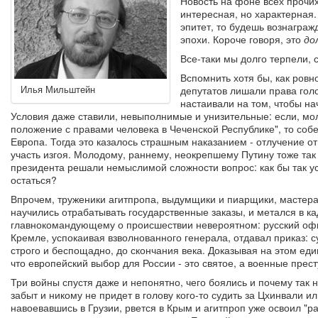
Новость на фоне всех прочи
интересная, но характерная.
эпитет, то будешь вознагра
эпохи. Короче говоря, это
до
Все-таки мы долго терпели, 
Вспомнить хотя бы, как ровно
Илья Мильштейн
депутатов лишали права голо
настаивали на том, чтобы на
Условия даже ставили, невыполнимые и унизительные: если, мол
положение с правами человека в Чеченской Республике", то соб
Европа. Тогда это казалось страшным наказанием - отлучение от
участь изгоя. Молодому, раннему, неокрепшему Путину тоже так
президента решали немыслимой сложности вопрос: как бы так уст
остаться?
Впрочем, труженики агитпропа, выдумщики и пиарщики, мастера
научились отрабатывать государственные заказы, и метался в 
главнокомандующему о происшествии невероятном: русский офиц
Кремле, успокаивая взволнованного генерала, отдавал приказ: с
строго и беспощадно, до скончания века. Доказывая на этом ед
что европейский выбор для России - это святое, а военные прест
Три войны спустя даже и непонятно, чего боялись и почему так 
забыт и никому не придет в голову кого-то судить за Цхинвали ил
навоевавшись в Грузии, рвется в Крым и агитпроп уже освоил "