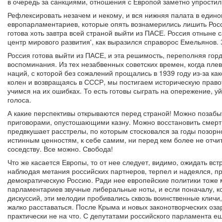
в очередь за санкциями, отношения с Европой заметно упростил
Рефлексировать незачем и некому, и вся нижняя палата в едино
европарламентариев, которые опять вознамерились лишить Росс
готова хоть завтра всей страной выйти из ПАСЕ. Россия отныне 
центр мирового развития', как выразился справорос Емельянов.
Россия готова выйти из ПАСЕ, и эта решимость, переполняя гор
воспоминания. Из тех незабвенных советских времен, когда плева
наций, с которой без сожалений прощались в 1939 году из-за ка
колен и возвращаясь в СССР, мы постигаем историческую правот
учимся на их ошибках. То есть готовы сыграть на опережение, у
голоса.
А какие перспективы открываются перед страной! Можно позабыт
приговорами, опустошающими казну. Можно восстановить смертн
предвкушает расстрелы, по которым стосковался за годы позорн
истинным ценностям, к себе самим, ни перед кем более не отчит
соседству. Все можно. Свобода!
Что же касается Европы, то от нее следует, видимо, ожидать вс
наблюдая метания российских партнеров, терпел и надеялся, 
демократическую Россию. Ради нее европейские политики тоже 
парламентариев звучные либеральные ноты, и если поначалу, к
дискуссий, эти мелодии пробивались сквозь воинственные кличи,
жалко расставаться. После Крыма и новых законотворческих оза
практически не на что. С депутатами российского парламента е