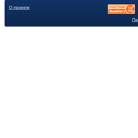
О проекте
Па