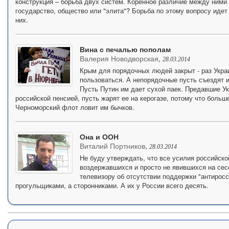
конструкция – борьба двух систем. Коренное различие между ними в
государство, общество или "элита"? Борьба по этому вопросу идет
них.
Вина с печалью пополам
Валерия Новодворская
,
28.03.2014
Крым для порядочных людей закрыт - раз Украи
пользоваться. А непорядочные пусть съездят и 
Пусть Путин им дает сухой паек. Предавшие У
российской пенсией, пусть жарят ее на керогазе, потому что больш
Черноморский флот ловит им бычков.
Она и ООН
Виталий Портников
,
28.03.2014
Не буду утверждать, что все усилия российск
воздержавшихся и просто не явившихся на сес
телевизору об отсутствии поддержки "антиросс
прогульщиками, а сторонниками. А их у России всего десять.