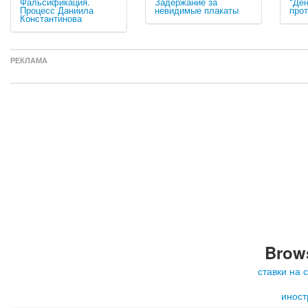
Фальсификация.
Задержание за
"Де
Процесс Даниила
невидимые плакаты
про
Константинова
РЕКЛАМА
Brows
ставки на 
иност