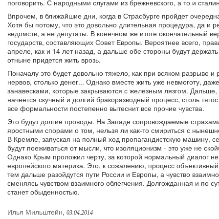
поговорить. С народными слугами из брежневского, а то и сталин
Впрочем, в ближайшие дни, когда в Страсбурге пройдет очередн
Хотя бы потому, что это довольно длительная процедура, да и
ведомств, а не депутаты. В конечном же итоге окончательный в
государств, составляющих Совет Европы. Вероятнее всего, прав
апреле, как и 14 лет назад, а дальше обе стороны будут держать
отныне придется жить врозь.
Поначалу это будет довольно тяжело, как при всяком разрыве и р
нервов, столько денег... Однако вместе жить уже невмоготу, да
занавесками, которые закрываются с железным лязгом. Дальше, е
начнется скучный и долгий бракоразводный процесс, столь тяго
все формальности постепенно вытеснит все прочие чувства.
Это будут долгие проводы. На Западе сопровождаемые страхами
яростными спорами о том, нельзя ли как-то смириться с нынешн
В Кремле, запуская на полный ход пропагандистскую машину, с
будут поеживаться от мысли, что изоляционизм - это уже не ско
Однако Крым проложил черту, за которой нормальный диалог не
европейского материка. Это, к сожалению, процесс объективны
тем дальше разойдутся пути России и Европы, а чувство взаимно
сменяясь чувством взаимного облегчения. Долгожданная и по с
станет обыденностью.
Илья Мильштейн
,
03.04.2014