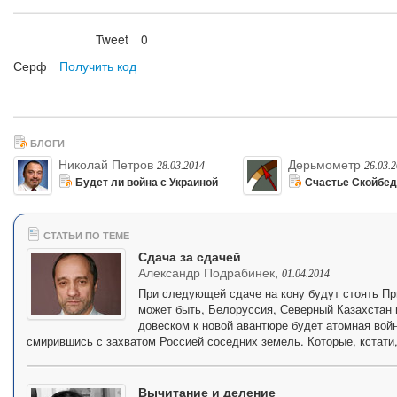
Tweet
0
Нравится
Серф
Получить код
БЛОГИ
Николай Петров
Дерьмометр
28.03.2014
26.03.
Будет ли война с Украиной
Счастье Скойбе
СТАТЬИ ПО ТЕМЕ
Сдача за сдачей
Александр Подрабинек
,
01.04.2014
При следующей сдаче на кону будут стоять Пр
может быть, Белоруссия, Северный Казахстан 
довеском к новой авантюре будет атомная война
смирившись с захватом Россией соседних земель. Которые, кстати,
Вычитание и деление