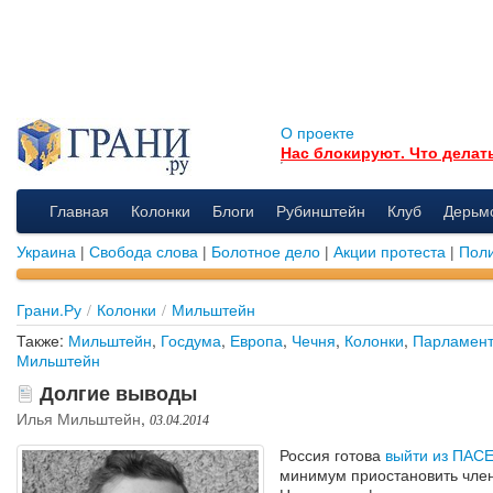
О проекте
Нас блокируют. Что делат
Главная
Колонки
Блоги
Рубинштейн
Клуб
Дерьм
Украина
|
Свобода слова
|
Болотное дело
|
Акции протеста
|
Поли
Грани.Ру
/
Колонки
/
Мильштейн
Также:
Мильштейн
,
Госдума
,
Европа
,
Чечня
,
Колонки
,
Парламен
Мильштейн
Долгие выводы
Илья Мильштейн
,
03.04.2014
Россия готова
выйти из ПАС
минимум приостановить член