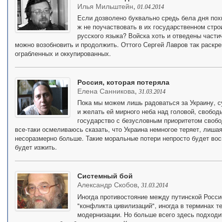
Илья Мильштейн
,
01.04.2014
Если дозволено буквально средь бела дня похи
ж не поучаствовать в их государственном стро
русского языка? Войска хоть и отведены частич
можно возобновить и продолжить. Оттого Сергей Лавров так раскр
ограбленных и оккупированных.
Россия, которая потеряла
Елена Санникова
,
31.03.2014
Пока мы можем лишь радоваться за Украину, с
и желать ей мирного неба над головой, свобод
государство с безусловным приоритетом свобод
все-таки осмеливаюсь сказать, что Украина немногое теряет, лиша
несоразмерно больше. Такие моральные потери непросто будет вос
будет изжить.
Системный бой
Александр Скобов
,
31.03.2014
Иногда противостояние между путинской Росси
"конфликта цивилизаций", иногда в терминах т
модернизации. Но больше всего здесь подходи