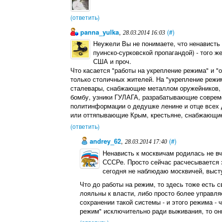
(ответить)
panna_yulka
,
(#)
28.03.2014 16:03
Неужели Вы не понимаете, что ненависть 
пуинско-сурковской пропагандой) - того ж
США и проч.
Что касается "работы на укрепление режима" и "об
только столичных жителей. На "укрепление режи
сталевары, снабжающие металлом оружейников, 
бомбу, узники ГУЛАГА, разрабатывающие соврем
политинформации о дедушке ленине и отце всех
или оттяпывающие Крым, крестьяне, снабжающие 
(ответить)
andrey_62
,
(#)
28.03.2014 17:40
Ненависть к москвичам родилась не вче
СССРе. Просто сейчас расчесывается з
сегодня не наблюдаю москвичей, выст
Что до работы на режим, то здесь тоже есть с
лояльны к власти, либо просто более управл
сохранении такой системы - и этого режима - 
режим" исключительно ради выживания, то 