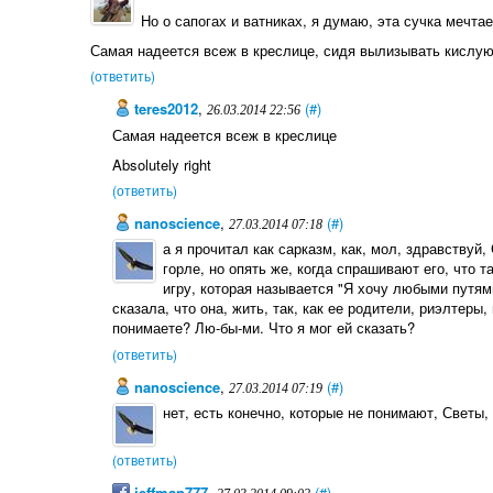
Но о сапогах и ватниках, я думаю, эта сучка мечтае
Самая надеется всеж в креслице, сидя вылизывать кислую
(ответить)
teres2012
,
(#)
26.03.2014 22:56
Самая надеется всеж в креслице
Absolutely right
(ответить)
nanoscience
,
(#)
27.03.2014 07:18
а я прочитал как сарказм, как, мол, здравствуй,
горле, но опять же, когда спрашивают его, что т
игру, которая называется "Я хочу любыми путям
сказала, что она, жить, так, как ее родители, риэлтеры,
понимаете? Лю-бы-ми. Что я мог ей сказать?
(ответить)
nanoscience
,
(#)
27.03.2014 07:19
нет, есть конечно, которые не понимают, Светы, 
(ответить)
jeffman777
,
(#)