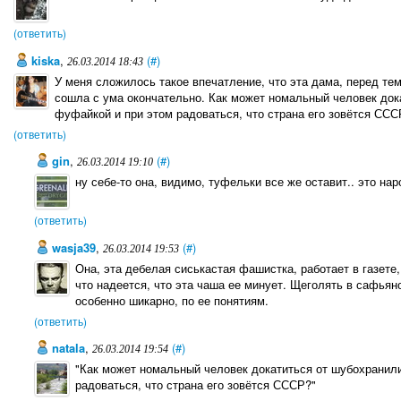
(ответить)
kiska
,
(#)
26.03.2014 18:43
У меня сложилось такое впечатление, что эта дама, перед тем,
сошла с ума окончательно. Как может номальный человек док
фуфайкой и при этом радоваться, что страна его зовётся ССС
(ответить)
gin
,
(#)
26.03.2014 19:10
ну себе-то она, видимо, туфельки все же оставит.. это нар
(ответить)
wasja39
,
(#)
26.03.2014 19:53
Она, эта дебелая сиськастая фашистка, работает в газет
что надеется, что эта чаша ее минует. Щеголять в сафьян
особенно шикарно, по ее понятиям.
(ответить)
natala
,
(#)
26.03.2014 19:54
"Как может номальный человек докатиться от шубохранил
радоваться, что страна его зовётся СССР?"