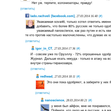
Нет уж. терпите, колонизаторы, правду!
(ответить)
lado.rachveli [facebook.com]
,
(#)
27.03.2014 16:40
Уважаемая sova46, только хотел ответить именн
добавить, что более 80% русских не только одо
уважаемый nanoscience, как раз путин и есть кви
те кто против настолько малочисленны, что думаю их к
(ответить)
igor_in_CT
,
(#)
27.03.2014 17:36
И - совсем уже по Оруэллу - 72% опрошенных одобр
Журнал. Дальше ехать некуда - только в атаку на в
внутри страны-тиранозавра.
(ответить)
redhead
,
(#)
27.03.2014 18:11
Это они пока одобряют, а заберите у них 
(ответить)
nanoscience
,
(#)
28.03.2014 00:21
у меня был айфон, мне не понравился, 
Поймите, что дело не в русских, а в ма