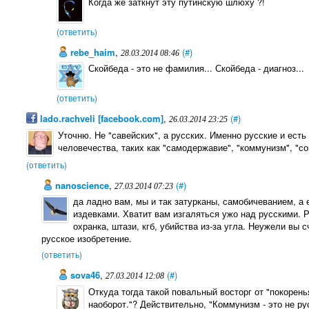
Когда же заткнут эту путинскую шлюху ?!
(ответить)
rebe_haim
,
(#)
28.03.2014 08:46
Скойбеда - это не фамилия... Скойбеда - диагноз...
(ответить)
lado.rachveli [facebook.com]
,
(#)
26.03.2014 23:25
Уточню. Не "савейских", а русских. Именно русские и есть
человечества, таких как "самодержавие", "коммунизм", "сов
(ответить)
nanoscience
,
(#)
27.03.2014 07:23
да ладно вам, мы и так затурканы, самобичеванием, а 
издевками. Хватит вам изгаляться ужо над русскими. Ру
охранка, штази, кгб, убийства из-за угла. Неужели вы 
русское изобретение.
(ответить)
sova46
,
(#)
27.03.2014 12:08
Откуда тогда такой повальный восторг от "покоренья
наоборот."? Действительно, "Коммунизм - это не рус