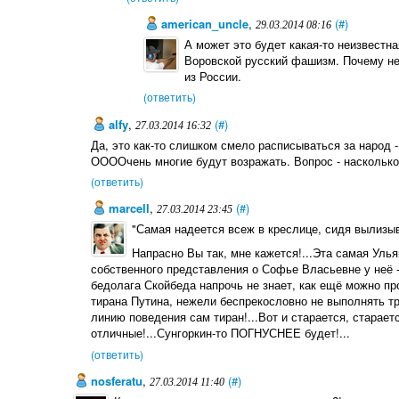
american_uncle
,
(#)
29.03.2014 08:16
А может это будет какая-то неизвест
Воровской русский фашизм. Почему не
из России.
(ответить)
alfy
,
(#)
27.03.2014 16:32
Да, это как-то слишком смело расписываться за народ 
ООООчень многие будут возражать. Вопрос - насколько
(ответить)
marcell
,
(#)
27.03.2014 23:45
"Самая надеется всеж в креслице, сидя вылизы
Напрасно Вы так, мне кажется!...Эта самая Улья
собственного представления о Софье Власьевне у неё -
бедолага Скойбеда напрочь не знает, как ещё можно п
тирана Путина, нежели беспрекословно не выполнять т
линию поведения сам тиран!...Вот и старается, старает
отличные!...Сунгоркин-то ПОГНУСНЕЕ будет!...
(ответить)
nosferatu
,
(#)
27.03.2014 11:40