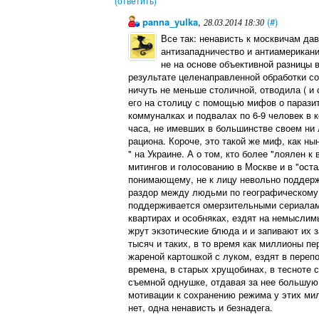
(ответить)
panna_yulka
,
(#)
28.03.2014 18:30
Все так: ненависть к москвичам да
антизападничество и антиамерикани
не на основе объективной разницы 
результате целенаправленной обработки с
ничуть не меньше столичной, отводила ( и 
его на столицу с помощью мифов о парази
коммуналках и подвалах по 6-9 человек в к
часа, не имевших в большинстве своем ни л
рациона. Короче, это такой же миф, как 
" на Украине. А о том, кто более "лоялен 
митингов и голосованию в Москве и в "оста
понимающему, не к лицу невольно поддер
раздор между людьми по географическому 
поддерживается омерзительными сериалами,
квартирах и особняках, ездят на немыслим
жрут экзотические блюда и и запивают их 
тысяч и таких, в то время как миллионы п
жареной картошкой с луком, ездят в перепо
времена, в старых хрущобинах, в тесноте 
съемной однушке, отдавая за нее большую 
мотивации к сохранению режима у этих ми
нет, одна ненависть и безнадега.