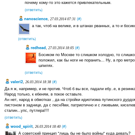
почему кому-то это кажется привлекательным.
(ответить)
nanoscience
,
(#)
27.03.2014 07:31
а так, чтоб на велике, и в штанах рванных, а то и боси
(ответить)
redhead
,
(#)
27.03.2014 18:05
Босиком по Москве то слишком холодно, то слишком
положил, как бы ноги не поранить... Ну, а про метр
шпилях.
(ответить)
valeri2
,
(#)
26.03.2014 18:38
Да я ж, например, и не против. Чтоб б вы все, падали ебу..е, в резинк
Народ только, к ебеням, в покое оставьте.
Ан нет, народ в обмотках , да на стройки идиотизма путинского дур
пистоном в заднице, да с песнЯми, патриотично и с лживыми, киселев
сталин...упс, путлера!!!!
(ответить)
wood_spirit
,
(#)
26.03.2014 18:40
А советский принцип "лишь бы не было войны" куда девать?