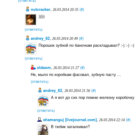
(ответить)
nutcracker
,
(#)
26.03.2014 20:35
)))))
(ответить)
andrey_62
,
(#)
26.03.2014 20:49
Порошок зубной по баночкам раскладывал? :-) :-) :-)
(ответить)
oldaom
,
(#)
26.03.2014 21:27
Не, мыло по коробкам фасовал, зубную пасту ...
(ответить)
andrey_62
,
(#)
26.03.2014 21:56
А я вот до сих пор помню железну коробочку с
(ответить)
shamanguj [livejournal.com]
,
(#)
26.03.2014 22:14
В тюбик заталкивал?