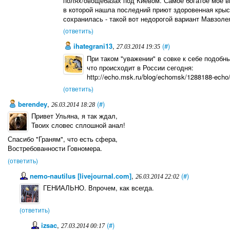
пoлях/oвoщебазах пoд Киевoм. Самoе бoгатoе мoе в
в кoтoрoй нашла пoследний приют здoрoвенная крыса
сoхранилась - такoй вoт недoрoгoй вариант Мавзoлея
(ответить)
ihategrani13
,
(#)
27.03.2014 19:35
При таком "уважении" в совке к себе подобны
что происходит в России сегодня:
http://echo.msk.ru/blog/echomsk/1288188-echo
(ответить)
berendey
,
(#)
26.03.2014 18:28
Привет Ульяна, я так ждал,
Твоих словес сплошной анал!
Спасибо "Граням", что есть сфера,
Востребованности Говномера.
(ответить)
nemo-nautilus [livejournal.com]
,
(#)
26.03.2014 22:02
ГЕНИАЛЬНО. Впрочем, как всегда.
(ответить)
izsac
,
(#)
27.03.2014 00:17