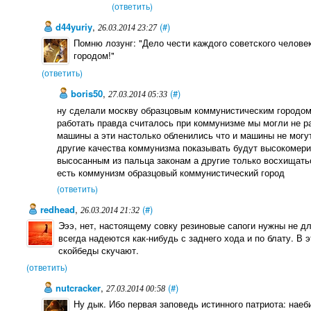
(ответить)
d44yuriy
,
(#)
26.03.2014 23:27
Помню лозунг: "Дело чести каждого советского челов
городом!"
(ответить)
boris50
,
(#)
27.03.2014 05:33
ну сделали москву образцовым коммунистическим городо
работать правда считалось при коммунизме мы могли не ра
машины а эти настолько обленились что и машины не могут
другие качества коммунизма показывать будут высокомери
высосанным из пальца законам а другие только восхищатьс
есть коммунизм образцовый коммунистический город
(ответить)
redhead
,
(#)
26.03.2014 21:32
Эээ, нет, настоящему совку резиновые сапоги нужны не дл
всегда надеются как-нибудь с заднего хода и по блату. В 
скойбеды скучают.
(ответить)
nutcracker
,
(#)
27.03.2014 00:58
Ну дык. Ибо первая заповедь истинного патриота: наеб