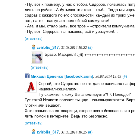
- Ну, вот к примеру, у нас с тобой, Сидоров, появилась по
лишь по рублю...А бутылка-то стоит – три!... Тогда мы ище
содрав с каждого по его способности, каждый из троих уже
вот, на те – наступает полнейший коммунизм!
- Ага, и мы, стало быть, все трое – «строители коммунизма
- Ну, вот, Сидоров, ты, наконец, всё и уразумел!...
(ответить)
zvirblis_317
,
(#)
31.03.2014 10:22
Браво, Марцелл! :)))) ++++++++++++++++++++
(ответить)
Михаил Цененко [facebook.com]
,
(#)
30.03.2014 19:49
Сергей, это Существо не так давно написало на фор
национал-социализм.
Ну скажите, к кому Вы апеллируете?! К Нелюдю?
Тут такой Нечисти ползает тыщщи - самовыражаются. Вирт
глотки или вешают.
Хотя рачьвелка-сотоварищи, скорее всего безопасны и в реа
лить помои в интернете. Ведь это безопасно.
(ответить)
zvirblis_317
,
(#)
31.03.2014 10:25