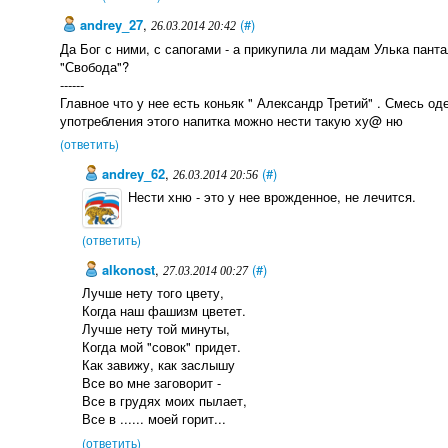
andrey_27
,
(#)
26.03.2014 20:42
Да Бог с ними, с сапогами - а прикупила ли мадам Улька пан
"Свобода"?
------
Главное что у нее есть коньяк " Александр Третий" . Смесь од
употребления этого напитка можно нести такую ху@ ню
(ответить)
andrey_62
,
(#)
26.03.2014 20:56
Нести хню - это у нее врожденное, не лечится.
(ответить)
alkonost
,
(#)
27.03.2014 00:27
Лучше нету того цвету,
Когда наш фашизм цветет.
Лучше нету той минуты,
Когда мой "совок" придет.
Как завижу, как заслышу
Все во мне заговорит -
Все в грудях моих пылает,
Все в ...... моей горит...
(ответить)