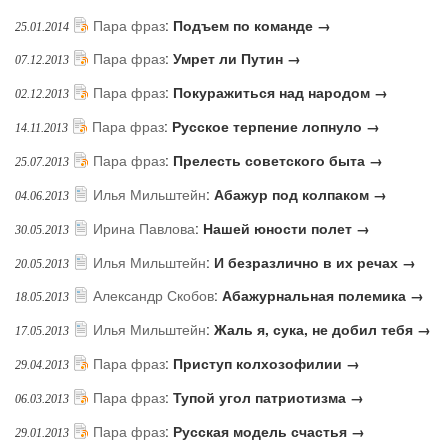
Пара фраз
:
Подъем по команде →
25.01.2014
Пара фраз
:
Умрет ли Путин →
07.12.2013
Пара фраз
:
Покуражиться над народом →
02.12.2013
Пара фраз
:
Русское терпение лопнуло →
14.11.2013
Пара фраз
:
Прелесть советского быта →
25.07.2013
Илья Мильштейн
:
Абажур под колпаком →
04.06.2013
Ирина Павлова
:
Нашей юности полет →
30.05.2013
Илья Мильштейн
:
И безразлично в их речах →
20.05.2013
Александр Скобов
:
Абажурнальная полемика →
18.05.2013
Илья Мильштейн
:
Жаль я, сука, не добил тебя →
17.05.2013
Пара фраз
:
Приступ колхозофилии →
29.04.2013
Пара фраз
:
Тупой угол патриотизма →
06.03.2013
Пара фраз
:
Русская модель счастья →
29.01.2013