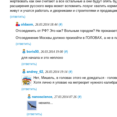
жертвовать как они считают а все остальные а они будут опять б
расширения русского мира может вспомнить лозунг хватить кормит
живут и учатся работать и дворниками и строителями и продавца
(ответить)
oldaom
,
(#)
26.03.2014 18:44
Отсоединить от РФ? Это как? Вольным городом? Не проканает
Отсоединение Москвы должно произойти в ГОЛОВАХ, а не в п
(ответить)
boris50
,
(#)
26.03.2014 19:00
для начала и это неплохо
(ответить)
andrey_62
,
(#)
26.03.2014 19:14
Нет, Мишель, в головах этого не дождаться - голо
Хотя лично я уповаю на метреорит нужного калибра.
(ответить)
nanoscience
,
(#)
27.03.2014 07:26
нехило...
(ответить)