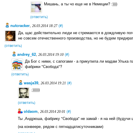
Мишань, а ты чо еще не в Немеции? :))))
(ответить)
nutcracker
,
(#)
26.03.2014 18:27
Да, щас действительно люди не стремаются в дождливую погод
не совсем отечественного производства, но не будем придира
(ответить)
andrey_62
,
(#)
26.03.2014 19:10
Да Бог с ними, с сапогами - а прикупила ли мадам Улька 
фабрики "Свобода"?
(ответить)
wasja39
,
(#)
26.03.2014 19:21
;))))))
(ответить)
oldaom
,
(#)
26.03.2014 20:01
Ты ,Андрюша, фабрику "Свобода" не замай - я на ней (будучи 
(на конвеере, рядом с пятнадцатисуточниками)