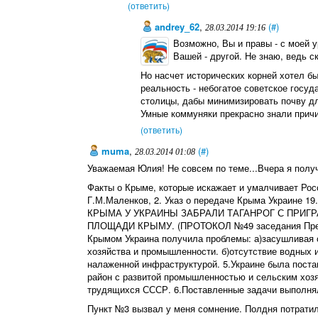
(ответить)
andrey_62
,
(#)
28.03.2014 19:16
Возможно, Вы и правы - с моей у
Вашей - другой. Не знаю, ведь с
Но насчет исторических корней хотел бы
реальность - небогатое советское госу
столицы, дабы минимизировать почву дл
Умные коммуняки прекрасно знали прич
(ответить)
muma
,
(#)
28.03.2014 01:08
Уважаемая Юлия! Не совсем по теме...Вчера я получ
Факты о Крыме, которые искажает и умалчивает Рос
Г.М.Маленков, 2. Указ о передаче Крыма Украине 1
КРЫМА У УКРАИНЫ ЗАБРАЛИ ТАГАНРОГ С ПРИ
ПЛОЩАДИ КРЫМУ. (ПРОТОКОЛ №49 заседания Презид
Крымом Украина получила проблемы: а)засушливая с
хозяйства и промышленности. б)отсутствие водных 
налаженной инфраструктурой. 5.Украине была поста
район с развитой промышленностью и сельским хозя
трудящихся СССР. 6.Поставленные задачи выполнял
Пункт №3 вызвал у меня сомнение. Полдня потратил 