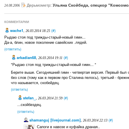
Дерьмометр
:
Ульяна Скойбеда, спецкор "Комсом
24.08.2006
КОММЕНТАРИИ
wache1
,
(#)
26.03.2014 18:25
Рыдаю стоя под трижды-старый-новый гимн...
Да-а, блин, новое поколение савейских .лядей.
(ответить)
arkadian68
,
(#)
26.03.2014 19:11
"Рыдаю стоя под трижды-старый-новый гимн... "
Берите выше. Сегодняшний гимн - четвертая версия. Первый был о
без слов (тому как в первом про Сталина пелось), третьий - брежне
что называется, скобейдец.
(ответить)
stefan_
,
(#)
26.03.2014 21:59
...скойбездец.
(ответить)
shamanguj [livejournal.com]
,
(#)
26.03.2014 22:13
Сапоги в навозе и куфайка драная..