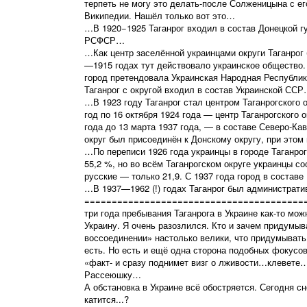
терпеть не могу это делать-после Солженицына с ег
Википедии. Нашёл только вот это…
…В 1920−1925 Таганрог входил в состав Донецкой г
РСФСР…
…Как центр заселённой украинцами округи Таганрог
—1915 годах тут действовало украинское общество.
город претендовала Украинская Народная Республик
Таганрог с округой входил в состав Украинской СС
…В 1923 году Таганрог стал центром Таганрогского 
год по 16 октября 1924 года — центр Таганрогского
года до 13 марта 1937 года, — в составе Северо-Ка
округ был присоединён к Донскому округу, при этом
…По переписи 1926 года украинцы в городе Таганрог
55,2 %, но во всём Таганрогском округе украинцы 
русские — только 21,9. С 1937 года город в состав
…В 1937—1962 (!) годах Таганрог был администрати
=========================================
три года пребывания Таганрога в Украине как-то мож
Украину. Я очень разозлился. Кто и зачем придумы
воссоединении» настолько велики, что придумывать 
есть. Но есть и ещё одна сторона подобных фокусов
«факт- и сразу поднимет визг о лживости…клевет
Рассеюшку…
А обстановка в Украине всё обостряется. Сегодня сн
катится...?