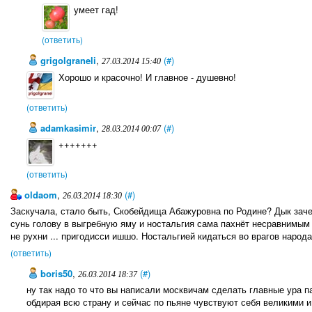
умеет гад!
(ответить)
grigolgraneli
,
(#)
27.03.2014 15:40
Хорошо и красочно! И главное - душевно!
(ответить)
adamkasimir
,
(#)
28.03.2014 00:07
+++++++
(ответить)
oldaom
,
(#)
26.03.2014 18:30
Заскучала, стало быть, Скобейдища Абажуровна по Родине? Дык зачем
сунь голову в выгребную яму и ностальгия сама пахнёт несравнимым
не рухни ... пригодисси ишшо. Ностальгией кидаться во врагов народа
(ответить)
boris50
,
(#)
26.03.2014 18:37
ну так надо то что вы написали москвичам сделать главные ура п
обдирая всю страну и сейчас по пьяне чувствуют себя великими и