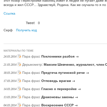
этот позор Перестройки наконец изжит и людей не пугает даже же
всегда и жил СССР... Здравствуй, Родина. Как же скучала-то я по
Ссылка
Tweet
0
Нравится
Серф
Получить код
МАТЕРИАЛЫ ПО ТЕМЕ
Пара фраз
:
Поклонники разбоя →
24.03.2014
Дерьмометр
:
Максим Шевченко, журналист, член 
21.03.2014
Пара фраз
:
Предтеча путинской речи →
18.03.2014
Пара фраз
:
Отповедь врагам →
17.03.2014
Пара фраз
:
Гласно о перекройке →
14.03.2014
Пара фраз
:
Драконовы законы →
13.03.2014
Пара фраз
:
Воскресение СССР →
04.03.2014