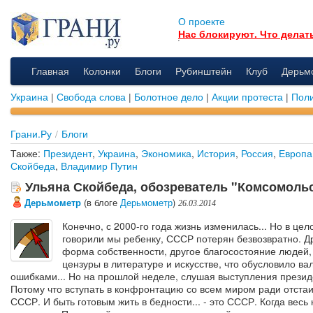
О проекте
Нас блокируют. Что делат
Главная
Колонки
Блоги
Рубинштейн
Клуб
Дерьм
Украина
|
Свобода слова
|
Болотное дело
|
Акции протеста
|
Поли
Грани.Ру
/
Блоги
Также:
Президент
,
Украина
,
Экономика
,
История
,
Россия
,
Европа
Скойбеда
,
Владимир Путин
Ульяна Скойбеда, обозреватель "Комсомоль
Дерьмометр
(в блоге
Дерьмометр
)
26.03.2014
Конечно, с 2000-го года жизнь изменилась... Но в цел
говорили мы ребенку, СССР потерян безвозвратно. Д
форма собственности, другое благосостояние людей,
цензуры в литературе и искусстве, что обусловило в
ошибками... Но на прошлой неделе, слушая выступления президе
Потому что вступать в конфронтацию со всем миром ради отстаи
СССР. И быть готовым жить в бедности... - это СССР. Когда весь 