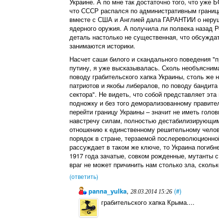
Украине. А по мне так достаточно того, что уж
что СССР распался по административным границам
вместе с США и Англией дала ГАРАНТИИ о неруши
ядерного оружия. А получила ли полвека назад Р
деталь настолько не существенная, что обсуждат
занимаются историки.
Насчет саши билого и скандального поведения "
путину, я уже высказывалась. Сколь необъясним
поводу грабительского хапка Украины, столь же 
патриотов и якобы либералов, по поводу бандита
сектора". Не видеть, что собой представляет эт
подножку и без того деморализованному правител
перейти границу Украины – значит не иметь гол
навстречу силам, полностью дестабилизирующим 
отношению к единственному решительному челов
порядок в стране, терзаемой послереволюционно
рассуждает в таком же ключе, то Украина погибне
1917 года зачатые, совком рожденные, мутанты 
враг не может причинить нам столько зла, скол
(ответить)
panna_yulka
,
(#)
28.03.2014 15:26
грабительского хапка Крыма....