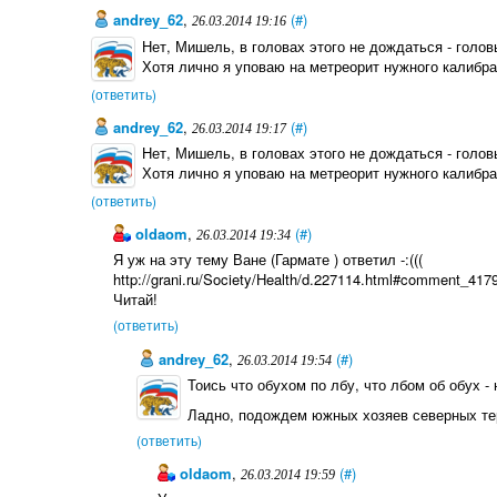
andrey_62
,
(#)
26.03.2014 19:16
Нет, Мишель, в головах этого не дождаться - голо
Хотя лично я уповаю на метреорит нужного калибра.
(ответить)
andrey_62
,
(#)
26.03.2014 19:17
Нет, Мишель, в головах этого не дождаться - голо
Хотя лично я уповаю на метреорит нужного калибра.
(ответить)
oldaom
,
(#)
26.03.2014 19:34
Я уж на эту тему Ване (Гармате ) ответил -:(((
http://grani.ru/Society/Health/d.227114.html#comment_417
Читай!
(ответить)
andrey_62
,
(#)
26.03.2014 19:54
Тоись что обухом по лбу, что лбом об обух - не
Ладно, подождем южных хозяев северных тер
(ответить)
oldaom
,
(#)
26.03.2014 19:59