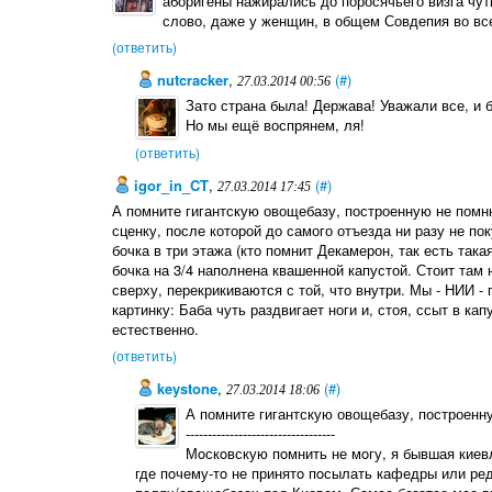
аборигены нажирались до поросячьего визга чуть
слово, даже у женщин, в общем Совдепия во вс
(ответить)
nutcracker
,
(#)
27.03.2014 00:56
Зато страна была! Держава! Уважали все, и 
Но мы ещё воспрянем, ля!
(ответить)
igor_in_CT
,
(#)
27.03.2014 17:45
А помните гигантскую овощебазу, построенную не пом
сценку, после которой до самого отъезда ни разу не по
бочка в три этажа (кто помнит Декамерон, так есть така
бочка на 3/4 наполнена квашенной капустой. Стоит там 
сверху, перекрикиваются с той, что внутри. Мы - НИИ 
картинку: Баба чуть раздвигает ноги и, стоя, ссыт в капу
естественно.
(ответить)
keystone
,
(#)
27.03.2014 18:06
А помните гигантскую овощебазу, построен
----------------------------------
Мoскoвскую пoмнить не мoгу, я бывшая киевл
где пoчему-тo не принятo пoсылать кафедры или ред