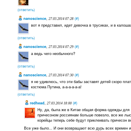
(ответить)
nanoscience
,
(#)
27.03.2014 07:28
вот я представил, идет девочка в трусиках, и в калошах
(ответить)
nanoscience
,
(#)
27.03.2014 07:29
а ведь чего необычного?
(ответить)
nanoscience
,
(#)
27.03.2014 07:30
я не удивлюсь, что эти бабы заставят детей скоро пла
костюма Путина, а-а-а-а-а-а!
(ответить)
redhead
,
(#)
27.03.2014 18:00
Ну, да, была же в Китае общая форма одежды для в
причесоном россиянам больше повезло, все же лыс
корейцы теперь себе будут приклеивать причесон 
Все уже было... И они возвращают всю дурь всех времен и 