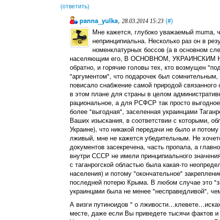
(ответить)
panna_yulka
,
(#)
28.03.2014 15:23
Мне кажется, глубоко уважаемый muma, ч
непринципиальна. Несколько раз он в рез
номенклатурных боссов (а в основном сле
населяющим его, В ОСНОВНОМ, УКРАИНСКИМ 
обратно, и горячие головы тех, кто возмущен "п
"аргументом", что подарочек был сомнительным, 
повисало снабжение самой природой связанного с
в этом плане для страны в целом административ
рациональное, а для РСФСР так просто выгодное
более "выгодная", заселенная украинцами Таганр
Ваших изыскания, в соответствии с которыми, обл
Украине), что никакой передачи не было и потому
лживый, мне не кажется убедительным. Не хочет
документов засекречена, часть пропала, а главн
внутри СССР не имели принципиального значения
с таганрогской областью была какая-то неопреде
населения) и потому "окончательное" закреплен
последней потерю Крыма. В любом случае это "з
украинцами была не менее "несправедливой", чем
А визги путиноидов " о лживости…клевете…искаж
месте, даже если Вы приведете тысячи фактов и