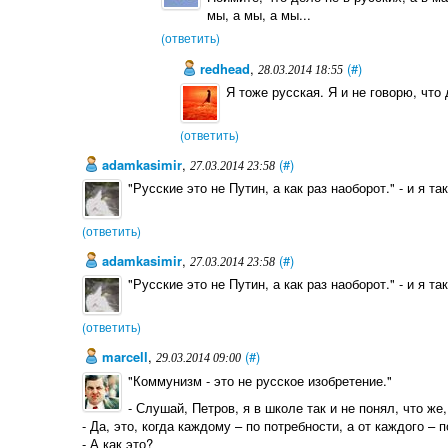
мы, а мы, а мы...
(ответить)
redhead
,
(#)
28.03.2014 18:55
Я тоже русская. Я и не говорю, что
(ответить)
adamkasimir
,
(#)
27.03.2014 23:58
"Русские это не Путин, а как раз наоборот." - и я та
(ответить)
adamkasimir
,
(#)
27.03.2014 23:58
"Русские это не Путин, а как раз наоборот." - и я та
(ответить)
marcell
,
(#)
29.03.2014 09:00
"Коммунизм - это не русское изобретение."
- Слушай, Петров, я в школе так и не понял, что же,
- Да, это, когда каждому – по потребности, а от каждого – 
- А как это?