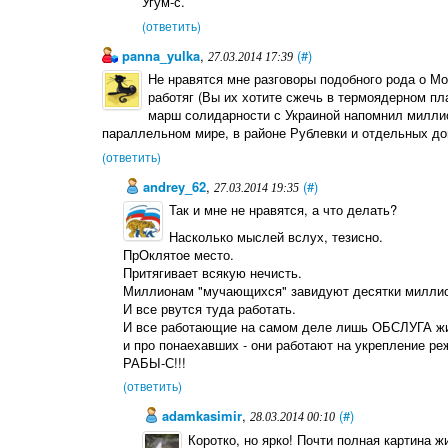
Угум-с.
(ответить)
panna_yulka
,
(#)
27.03.2014 17:39
Не нравятся мне разговоры подобного рода о М
работяг (Вы их хотите сжечь в термоядерном п
марш солидарности с Украиной напомнил миллион
параллельном мире, в районе Рублевки и отдельных до
(ответить)
andrey_62
,
(#)
27.03.2014 19:35
Так и мне не нравятся, а что делать?
Насколько мыслей вслух, тезисно.
ПрОклятое место.
Притягивает всякую нечисть.
Миллионам "мучающихся" завидуют десятки миллио
И все рвутся туда работать.
И все работающие на самом деле лишь ОБСЛУГА жир
и про понаехавших - они работают на укрепление ре
РАБЫ-С!!!
(ответить)
adamkasimir
,
(#)
28.03.2014 00:10
Коротко, но ярко! Почти полная картина ж