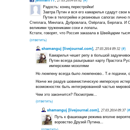
27.03.2014 09:02
Радость: конец перестройки!
Завтра Путин и вся его камарилья сдадут свои
Путин в телогрейке и резиновых сапогах лично 
Степлага, Минлага, Дубровлага, Озёрлага, Берлага. И 
великими тружениками сохи и лопаты.
Кстати, говорят, что Россия заказала в Швейцарии тыс
(ответить)
shamanguj [livejournal.com]
,
(#)
27.03.2014 09:32
Камарилья чешет репу в большой задумчивос
Путин всегда разыгрывал карту Прастога Ру
имперскими мозолями
Но люмпену всегда было люмпеново.. Т.е подачки, о
Нонче же раздув шовинистическую имперскую истери
возможностях быть интегрированной частью мировой
Чем это закончится? Посмотрим...
(ответить)
shamanguj [livejournal.com]
,
(#
27.03.2014 09:37
Путь к фашизации режима вполне верояте
воровство Друзей Путина...
(ответить)