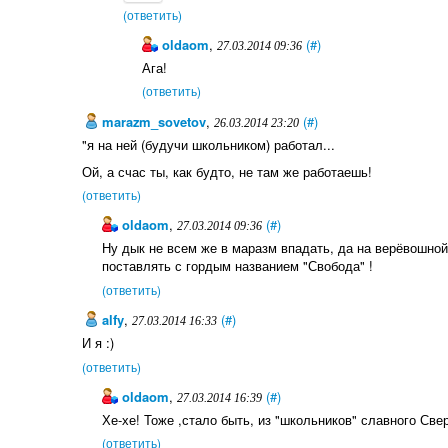
(ответить)
oldaom
,
(#)
27.03.2014 09:36
Ага!
(ответить)
marazm_sovetov
,
(#)
26.03.2014 23:20
"я на ней (будучи школьником) работал...
Ой, а счас ты, как будто, не там же работаешь!
(ответить)
oldaom
,
(#)
27.03.2014 09:36
Ну дык не всем же в маразм впадать, да на верёвошно
поставлять с гордым названием "Свобода" !
(ответить)
alfy
,
(#)
27.03.2014 16:33
И я :)
(ответить)
oldaom
,
(#)
27.03.2014 16:39
Хе-хе! Тоже ,стало быть, из "школьников" славного Свер
(ответить)