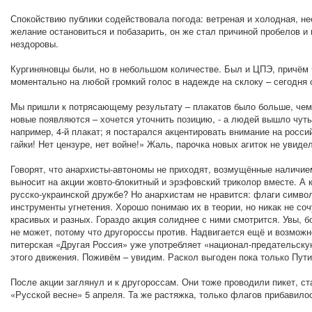
Спокойствию публики содействовала погода: ветреная и холодная, н
желание остановиться и побазарить, он же стал причиной пробелов и 
нездоровы.
Кургиняновцы были, но в небольшом количестве. Был и ЦПЭ, причём
моментально на любой громкий голос в надежде на склоку – сегодня о
Мы пришли к потрясающему результату – плакатов было больше, чем 
новые появляются – хочется уточнить позицию, - а людей вышло чуть
например, 4-й плакат; я постарался акцентировать внимание на росси
гайки! Нет цензуре, нет войне!» Жаль, парочка новых агиток не увидел
Говорят, что анархисты-автономы не приходят, возмущённые наличие
выносит на акции жовто-блокитный и эрэфовский триколор вместе. А
русско-украинской дружбе? Но анархистам не нравится: флаги симво
инструменты угнетения. Хорошо понимаю их в теории, но никак не соч
красивых и разных. Гораздо акция солиднее с ними смотрится. Увы, 
не может, потому что другороссы против. Надвигается ещё и возможно
питерская «Другая Россия» уже употребляет «национал-предательскую
этого движения. Поживём – увидим. Раскол выгоден пока только Пути
После акции заглянул и к другороссам. Они тоже проводили пикет, с
«Русской весне» 5 апреля. Та же растяжка, только флагов прибавилос