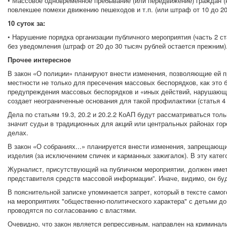
• Массовое одновременное пребывание (или передвижение) граждан 
повлекшее помехи движению пешеходов и т.п. (или штраф от 10 до 20
10 суток за:
• Нарушение порядка организации публичного мероприятия (часть 2 ст
без уведомления (штраф от 20 до 30 тысяч рублей остается прежним)
Прочее интересное
В закон «О полиции» планируют внести изменения, позволяющие ей п
местности не только для пресечения массовых беспорядков, как это б
предупреждения массовых беспорядков и «иных действий, нарушающи
создает неограниченные основания для такой профилактики (статья 4 
Дела по статьям 19.3, 20.2 и 20.2.2 КоАП будут рассматриваться тол
значит судьи в традиционных для акций или центральных районах гор
делах.
В закон «О собраниях...» планируется внести изменения, запрещающ
изделия (за исключением спичек и карманных зажигалок). В эту кат
Журналист, присутствующий на публичном мероприятии, должен иметь
представителя средств массовой информации”. Иначе, видимо, он буд
В пояснительной записке упоминается запрет, который в тексте самог
на мероприятиях "общественно-политического характера" с детьми до
проводятся по согласованию с властями.
Очевидно, что закон является репрессивным, направлен на кримина