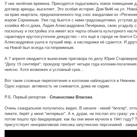
У них нелёгкие времена. Приходится подыскивать новое помещение 
договор аренды, выселяет. Это особая история. Дом №46 на ул. Ново
на краю квартала, предназначенного под снос вандалами из «Региони
мэром Сорокиным. Уже год бьются с ними градозащитники, уступая д
хозяйка 46-го дома, Лидия Александровна Печёркина, свою усадьбу с
поскольку и постройка эта имеет все черты объекта культурного нас
гарантируя круглосуточное дежурство – кто ещё в городе не боится 
Александровна ушла в лучший мир, а наследники её сдаются. И дру
на Новой был всегда гостеприимным.
А 7 апреля ожидается вынесение приговора по делу Юрия Староверов
"Делу 15 сентября"; прокурор требует четыре года колонии-поселения
неясно. Хотя возможен и условный срок...
Вот такие сложные переплетения и коллизии наблюдаются в Нижнем.
Одно хорошо: активность не снижается, дома не сидим.
P.S. Первый репортаж -
Станислава Власова
.
Очень скандальное получилось видео. В начале - некий "блогер", 
пикете, берёт у меня "интервью". А я, дурак, не послал его сразу: у
потом пошло про бандеровцев: как бы они меня мучили в 1941 году? 
присутствует ненормативная лексика запутинских персонажей - закры