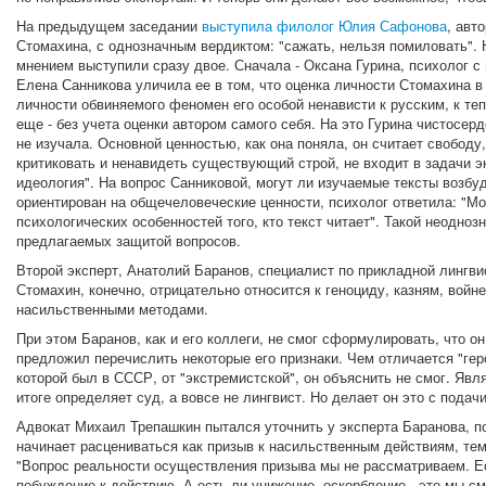
На предыдущем заседании
выступила филолог Юлия Сафонова
, авт
Стомахина, с однозначным вердиктом: "сажать, нельзя помиловать". 
мнением выступили сразу двое. Сначала - Оксана Гурина, психолог 
Елена Санникова уличила ее в том, что оценка личности Стомахина в 
личности обвиняемого феномен его особой ненависти к русским, к те
еще - без учета оценки автором самого себя. На это Гурина чистосер
не изучала. Основной ценностью, как она поняла, он считает свободу,
критиковать и ненавидеть существующий строй, не входит в задачи эк
идеология". На вопрос Санниковой, могут ли изучаемые тексты возбу
ориентирован на общечеловеческие ценности, психолог ответила: "Мо
психологических особенностей того, кто текст читает". Такой неодноз
предлагаемых защитой вопросов.
Второй эксперт, Анатолий Баранов, специалист по прикладной лингвис
Стомахин, конечно, отрицательно относится к геноциду, казням, войн
насильственными методами.
При этом Баранов, как и его коллеги, не смог сформулировать, что о
предложил перечислить некоторые его признаки. Чем отличается "гер
которой был в СССР, от "экстремистской", он объяснить не смог. Явля
итоге определяет суд, а вовсе не лингвист. Но делает он это с подачи
Адвокат Михаил Трепашкин пытался уточнить у эксперта Баранова, п
начинает расцениваться как призыв к насильственным действиям, те
"Вопрос реальности осуществления призыва мы не рассматриваем. Есл
побуждение к действию. А есть ли унижение, оскорбление - это мы см