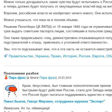
Можно только догадываться, какие чувства будут испытывать к Росси
а теперь должен будет получать от оккупационных властей вид на жи
Впрочем, российские власти не изобретают ничего нового. Они испол
Можно утешаться, что пока не в полном объеме.
Решение Политбюро ЦК ВКП(б) от 15 января 1943 года не ограничив
срок выдать советские паспорта лицам, состоявшим в польском гражд
Оно также предписывало «лиц, демонстративно отказывающихся получ
подстрекателей к отказу, привлекать к уголовной ответственности».
Увы, что-то подсказывает мне, что и эта часть не останется невостре
Правительство
,
Украина
,
Право
,
История
,
Россия
,
Европа
,
Об
Поклонники разбоя
Пара фраз
(в блоге
Пара фраз
)
24.03.2014
Крым, безусловно, был главным геополитическим призом в
быстрыми будут действия России, стало для Запада непр
что Россия будет пытаться поддерживать единство и тер
Павел Быков, Геворг Мирзаян, сотрудники журнала "Эксперт"
Иванушка.
Ах ты, обманщица!