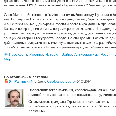
доказывает, что на программном уровне в УПА антисемитизма не было
евреев лозунг ОУН "Слава Украине! - Героям слава!" был не пустым з
Илья Мильштейн говорит о "мучительном выборе между Путиным и Ба
нет. Потому что Путин - это Гитлер сегодня, что он убедительно дока
и аннексией Крыма. Демократы России и всего мира должны требоват
Крыма и возвращения региона под суверенитет Украины. Но надежд н
условиях реставрации тотальной пропаганды и государственного един
санкции со стороны государств Запада. Но они должны носить не дем
действительно затрагивать самые чувствительные сектора российски
способ остановить нового Гитлера и дальнейшую дестабилизацию ме
Президент
,
Украина
,
История
,
Война
,
Антисемитизм
,
Россия
,
Мир
По сталинским лекалам
Ян Рачинский
(в блоге
Свободное место
)
24.03.2014
Пропагандистская кампания, сопровождавшая аншлюс 
нелепой, что уже, кажется, не осталось сил удивлять
Оказывается, граждане Украины, не пожелавшие стать
потребуется оформить вид на жительство. Об этом с
Калюжный.