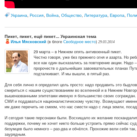
Украина
,
Россия
,
Война
,
Общество
,
Литература
,
Европа
,
Поли
Пикет, пикет, ещё пикет... Украинская тема
Илья Мясковский
(в блоге
Свободное место
)
29.03.2014
29 марта – в Нижнем опять антивоенный пикет.
Честно говоря, уже без прежнего огня и азарта. Но ре
все как один высказались за повторение акции. Надо –
пророчеств о дальнейших завоевательных планах Пути
подталкивает. И мы вышли, в пятый раз.
Для себя лично я определил цель просто: надо продавить это быдлов
смириться с нашим существованием во вселенной и в Нижнем Новгоро
вышеназванными эпитетами именую я большинство своих сограждан. 
СМИ и поддаваться националистическому чувству. Возмущают именно 
им даже перечить не смеем, что нас смести надо с лица земли, посад
И сегодня такие персонажи были. Восхищало их желание поскандалит
поддержки, почему не хочет никто больше устроить прямо сейчас суд
безумцев было немного – раз-два и обчёлся. Прохожие вели себя так,
заурядным.