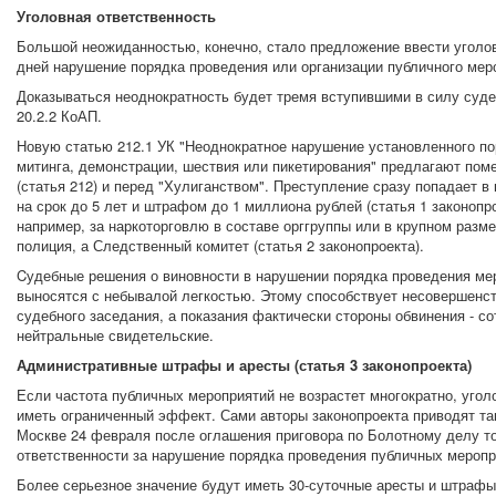
Уголовная ответственность
Большой неожиданностью, конечно, стало предложение ввести уголов
дней нарушение порядка проведения или организации публичного мер
Доказываться неоднократность будет тремя вступившими в силу суде
20.2.2 КоАП.
Новую статью 212.1 УК "Неоднократное нарушение установленного по
митинга, демонстрации, шествия или пикетирования" предлагают пом
(статья 212) и перед "Хулиганством". Преступление сразу попадает 
на срок до 5 лет и штрафом до 1 миллиона рублей (статья 1 законопр
например, за наркоторговлю в составе орггруппы или в крупном разме
полиция, а Следственный комитет (статья 2 законопроекта).
Cудебные решения о виновности в нарушении порядка проведения мер
выносятся с небывалой легкостью. Этому способствует несовершенст
судебного заседания, а показания фактически стороны обвинения - с
нейтральные свидетельские.
Административные штрафы и аресты (статья 3 законопроекта)
Если частота публичных мероприятий не возрастет многократно, угол
иметь ограниченный эффект. Сами авторы законопроекта приводят так
Москве 24 февраля после оглашения приговора по Болотному делу то
ответственности за нарушение порядка проведения публичных меропр
Более серьезное значение будут иметь 30-суточные аресты и штрафы 