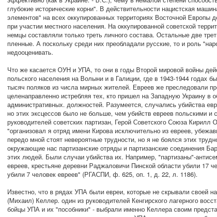
глубокие исторические корни". В действительности нацистская маши
элементов" на всех оккупированных территориях Восточной Европы 
при участии местного населения. На оккупированной советской терри
немцы составляли только треть личного состава. Остальные две тре
пленные. А поскольку среди них преобладали русские, то и роль "нар
недооценивать.
Что же касается ОУН и УПА, то они в годы Второй мировой войны дейс
польского населения на Волыни и в Галиции, где в 1943-1944 годах бы
тысяч поляков из числа мирных жителей. Евреев же преследовали пре
целенаправленно истребляя тех, кто пришел на Западную Украину в о
административных. должностей. Разумеется, случались убийства евр
но этих эксцессов было не больше, чем убийств евреев польскими и с
руководителей советских партизан, Герой Советского Союза Кирилл 
"организовал я отряд имени Кирова исключительно из евреев, убежавш
передо мной стоят невероятные трудности, но я не боялся этих трудн
окружающие нас партизанские отряды и партизанские соединения Бар
этих людей. Были случаи убийства их. Например, "партизаны"-антис
евреев, крестьяне деревни Раджаловичи Пинской области убили 17 че
убили 7 человек евреев" (РГАСПИ, ф. 625, оп. 1, д. 22, л. 1186).
Известно, что в рядах УПА были евреи, которые не скрывали своей н
(Михаил) Келлер. один из руководителей Кенгирского лагерного восс
бойцы УПА и их "пособники" - выбрали именно Келлера своим предста