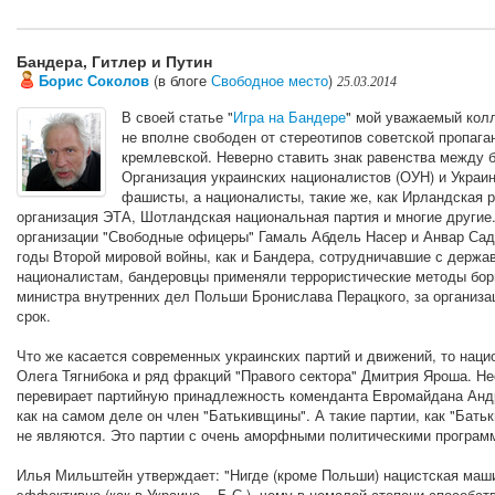
Бандера, Гитлер и Путин
Борис Соколов
(в блоге
Свободное место
)
25.03.2014
В своей статье "
Игра на Бандере
" мой уважаемый кол
не вполне свободен от стереотипов советской пропаг
кремлевской. Неверно ставить знак равенства между
Организация украинских националистов (ОУН) и Украин
фашисты, а националисты, такие же, как Ирландская р
организация ЭТА, Шотландская национальная партия и многие другие
организации "Свободные офицеры" Гамаль Абдель Насер и Анвар Сада
годы Второй мировой войны, как и Бандера, сотрудничавшие с держа
националистам, бандеровцы применяли террористические методы бор
министра внутренних дел Польши Бронислава Перацкого, за организ
срок.
Что же касается современных украинских партий и движений, то нац
Олега Тягнибока и ряд фракций "Правого сектора" Дмитрия Яроша. Н
перевирает партийную принадлежность коменданта Евромайдана Андре
как на самом деле он член "Батькивщины". А такие партии, как "Бать
не являются. Это партии с очень аморфными политическими програм
Илья Мильштейн утверждает: "Нигде (кроме Польши) нацистская маш
эффективно (как в Украине. - Б.С.), чему в немалой степени способ