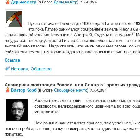
Дерьмометр
(в блоге
Дерьмометр
)
03.04.2014
Нужно отличать Гитлера до 1939 года и Гитлера после 193
что пока Гитлер занимался собиранием земель и если бы 
капли крови объединил Германию с Австрией, Судеты с Германией, М
не удалось Бисмарку, и если Гитлер бы остановился на этом, то оста
высочайшего класса... Надо сказать, что не он один был героем соби
собиратели земель в истории каждого народа занимают почетное, важ
Ссылка
История
,
Общество
Априорная люстрация России, или Слово о "простых гражд
Виктор Корб
(в блоге
Свободное место
)
03.04.2014
России нужна люстрация - системное очищение от мер
совковости, великодержавного шовинизма во всех общ
менталитета.
Чем раньше начнется этот процесс, тем успешнее, бы
шансов пройти, наконец, точку невозврата, что не удавалось сдела
попытках.