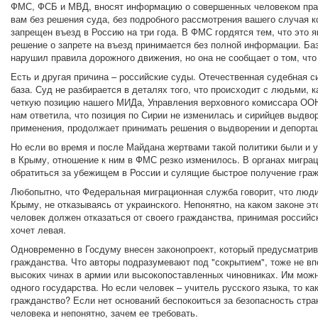
ФМС, ФСБ и МВД, вносят информацию о совершенных человеком прав
вам без решения суда, без подробного рассмотрения вашего случая
запрещен въезд в Россию на три года. В ФМС гордятся тем, что это 
решение о запрете на въезд принимается без полной информации. Ба
нарушил правила дорожного движения, но она не сообщает о том, что 
Есть и другая причина – российские суды. Отечественная судебная с
база. Суд не разбирается в деталях того, что происходит с людьми, к
четкую позицию нашего МИДа, Управления верховного комиссара ОО
нам ответила, что позиция по Сирии не изменилась и сирийцев выдво
применения, продолжает принимать решения о выдворении и депорта
Но если во время и после Майдана жертвами такой политики были и ук
в Крыму, отношение к ним в ФМС резко изменилось. В органах мигра
обратиться за убежищем в России и сулящие быстрое получение граж
Любопытно, что Федеральная миграционная служба говорит, что люди
Крыму, не отказываясь от украинского. Непонятно, на каком законе э
человек должен отказаться от своего гражданства, принимая российско
хочет левая.
Одновременно в Госдуму внесен законопроект, который предусматрив
гражданства. Что авторы подразумевают под "сокрытием", тоже не впо
высоких чинах в армии или высокопоставленных чиновниках. Им мож
одного государства. Но если человек – учитель русского языка, то ка
гражданство? Если нет оснований беспокоиться за безопасность стр
человека и непонятно, зачем ее требовать.