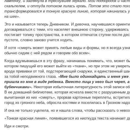
лампочку, и заглянула в треснувшее зеркало. Мой подбородок и час
скальпелем, и оттуда потоком лилась кровь. Потом это стало похо
трансформировался в тонкую красную линию, которая начиналась у 
на шее».
Это и называется теперь Дневником. И девочка, научившаяся ориенти
договариваться с теми, кто населяет внешнюю сторону, удерживаясь
постигает топику пространства, в котором отпечаток ступни после д
пустоте, словно заново учится ходить.
И хотя «смерть может принять любые виды и формы, но я всегда узн
обычно сидим с ней рядом и говорим обо всем».
Когда вдумываешься в эту фразу, начинаешь понимать, что, может быт
котором пишущий его может выйти из «ткани», но при этом не умереть
вроде прививки от той, подстерегающей снаружи, и единственный ша
за тобой неподвижного глаза.
«Мне было одиннадцать и меня уже
пришла ко мне в виде ребенка. Вместо лица у него был череп, 
бубенчиками».
Некоторая избыточная литературность этой записи о
В ее домашней библиотеке, которая исчезла вместе с разрушенным до
вычитанная из них «смерть», прорвав картонные переплеты, встретил
город из грязного неба, обросла костями и поселилась в Грозном над
И она не только уцелела, но и нашла слова, чтобы рассказать о нево
«Тонкая красная линия», появившегося из ниоткуда текста начинает д
Иди и смотри.