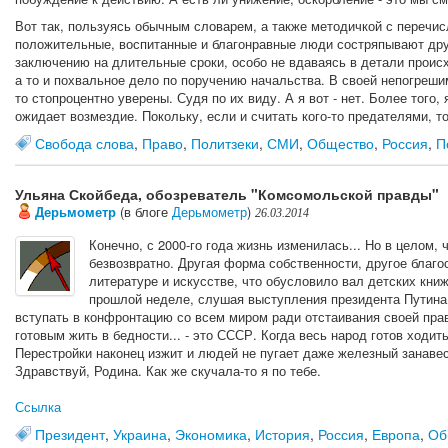
Вот так, пользуясь обычным словарем, а также методичкой с перечис
положительные, воспитанные и благонравные люди состряпывают дру
заключению на длительные сроки, особо не вдаваясь в детали происх
а то и похвальное дело по поручению начальства. В своей непогрешим
то стопроцентно уверены. Судя по их виду. А я вот - нет. Более того, 
ожидает возмездие. Покольку, если и считать кого-то предателями, т
Свобода слова
,
Право
,
Политзеки
,
СМИ
,
Общество
,
Россия
,
П
Ульяна Скойбеда, обозреватель "Комсомольской правды"
Дерьмометр
(в блоге
Дерьмометр
)
26.03.2014
Конечно, с 2000-го года жизнь изменилась... Но в целом,
безвозвратно. Другая форма собственности, другое благо
литературе и искусстве, что обусловило вал детских кни
прошлой неделе, слушая выступления президента Путина п
вступать в конфронтацию со всем миром ради отстаивания своей прав
готовым жить в бедности... - это СССР. Когда весь народ готов ходить
Перестройки наконец изжит и людей не пугает даже железный занавес.
Здравствуй, Родина. Как же скучала-то я по тебе.
Ссылка
Президент
,
Украина
,
Экономика
,
История
,
Россия
,
Европа
,
Об