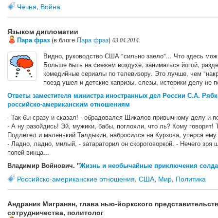
Чечня
,
Война
Языком дипломатии
Пара фраз
(в блоге
Пара фраз
)
03.04.2014
Видно, руководство США "сильно заело"... Что здесь мо
Больше быть на свежем воздухе, заниматься йогой, разд
комедийные сериалы по телевизору. Это лучше, чем "накр
поезд ушел и детские капризы, слезы, истерики делу не п
Ответы заместителя министра иностранных дел России С.А. Рябк
российско-американским отношениям
- Так бы сразу и сказал! - обрадовался Шикалов привычному делу и п
- А ну разойдись! Эй, мужики, бабы, поглохли, что ль? Кому говорят! 
Подлетел и маленький Талдыкин, набросился на Курзова, уперся ему
- Ладно, ладно, милый, - затараторил он скороговоркой. - Нечего зря 
попей винца...
Владимир Войнович. "
Жизнь и необычайные приключения солда
Российско-американские отношения
,
США
,
Мир
,
Политика
Андраник Мигранян, глава нью-йоркского представительств
сотрудничества, политолог