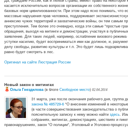
Да, граждане России, как и любой страны, имеют право на некоторое 
касается исключительно вопросов организации их собственного жизне
базовых норм цивилизованности. При этом надо ясно понимать, что 
массовые нарушения прав человека, поддерживает экспансионистску
аннексию чужих территорий и захватнические войны, он тем самым пр
преступления. Тем более это очевидно, когда эти самые "простые гр
обращения, выходя на митинги и демонстрации, участвуя в публичны
заявление. Для таких людей, например, ослабление визового режим
уступки насилию, будет восприниматься ими как должное, и, разумеет
делу свободы, развитию культуры и т.п. Это будет лишь подкармливан
равно будет смотреть в лес.
Оригинал на сайте Люстрация России
Новый закон о митингах
Ольга Гнездилова
(в блоге
Свободное место
)
02.04.2014
31 марта, уже после окончания рабочего дня, группа 
закона № 485729-6
"О внесении изменений в некоторые
(в части совершенствования законодательства о публи
пояснительную записку к нему можно найти
здесь
. Из
собраниях, митингах, демонстрациях, шествиях и пике
правонарушениях, закон "О полиции", Уголовный и Уголовно-процессу