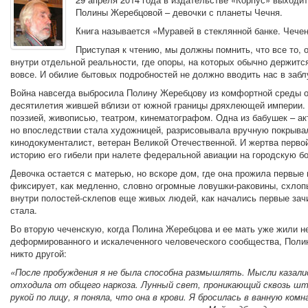
Полины Жеребцовой – девочки с планеты Чечня.
Книга называется «Муравей в стеклянной банке. Чеченс
Приступая к чтению, мы должны помнить, что все то, 
внутри отдельной реальности, где опоры, на которых обычно держит
вовсе. И обилие бытовых подробностей не должно вводить нас в заб
Война навсегда выбросила Полину Жеребцову из комфортной среды о
десятилетия жившей вблизи от южной границы дряхлеющей империи. 
поэзией, живописью, театром, кинематографом. Одна из бабушек – ак
но впоследствии стала художницей, разрисовывала вручную покрывал
кинодокументалист, ветеран Великой Отечественной. И жертва перво
историю его гибели при налете федеральной авиации на городскую бо
Девочка остается с матерью, но вскоре дом, где она прожила первые
фиксирует, как медленно, словно огромные ловушки-раковины, схло
внутри полостей-склепов еще живых людей, как начались первые зачи
стала.
Во вторую чеченскую, когда Полина Жеребцова и ее мать уже жили не
деформированного и искалеченного человеческого сообщества, Полина
никто другой:
«После пробуждения я не была способна размышлять. Мысли казал
отходила от общего наркоза. Лунный свет, проникающий сквозь шт
рукой по лицу, я поняла, что она в крови. Я бросилась в ванную ко