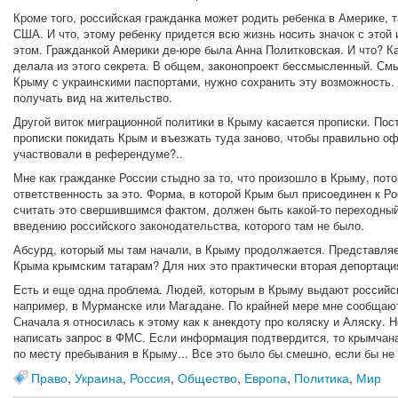
Кроме того, российская гражданка может родить ребенка в Америке, 
США. И что, этому ребенку придется всю жизнь носить значок с этой 
этом. Гражданкой Америки де-юре была Анна Политковская. И что? Ка
делала из этого секрета. В общем, законопроект бессмысленный. Смы
Крыму с украинскими паспортами, нужно сохранить эту возможность.
получать вид на жительство.
Другой виток миграционной политики в Крыму касается прописки. По
прописки покидать Крым и въезжать туда заново, чтобы правильно о
участвовали в референдуме?..
Мне как гражданке России стыдно за то, что произошло в Крыму, пот
ответственность за это. Форма, в которой Крым был присоединен к Р
считать это свершившимся фактом, должен быть какой-то переходный
введению российского законодательства, которого там не было.
Абсурд, который мы там начали, в Крыму продолжается. Представляе
Крыма крымским татарам? Для них это практически вторая депортаци
Есть и еще одна проблема. Людей, которым в Крыму выдают российск
например, в Мурманске или Магадане. По крайней мере мне сообщаю
Сначала я относилась к этому как к анекдоту про коляску и Аляску. 
написать запрос в ФМС. Если информация подтвердится, то крымчана
по месту пребывания в Крыму... Все это было бы смешно, если бы не
Право
,
Украина
,
Россия
,
Общество
,
Европа
,
Политика
,
Мир