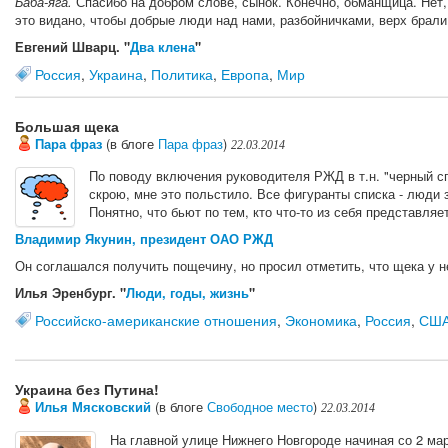
Баба-яга.
Спасибо на добром слове, сынок. Конечно, обманщица. Нет, 
это видано, чтобы добрые люди над нами, разбойничками, верх брали?
Евгений Шварц. "
Два клена
"
Россия
,
Украина
,
Политика
,
Европа
,
Мир
Большая щека
Пара фраз
(в блоге
Пара фраз
)
22.03.2014
По поводу включения руководителя РЖД в т.н. "черный с
скрою, мне это польстило. Все фигуранты списка - люди
Понятно, что бьют по тем, кто что-то из себя представляет
Владимир Якунин, президент ОАО РЖД
Он соглашался получить пощечину, но просил отметить, что щека у н
Илья Эренбург. "
Люди, годы, жизнь
"
Российско-американские отношения
,
Экономика
,
Россия
,
СШ
Украина без Путина!
Илья Мясковский
(в блоге
Свободное место
)
22.03.2014
На главной улице Нижнего Новгороде начиная со 2 ма