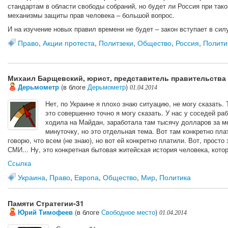
стандартам в области свободы собраний, но будет ли Россия при та
механизмы защиты прав человека – большой вопрос.
И на изучение новых правил времени не будет – закон вступает в сил
Право
,
Акции протеста
,
Политзеки
,
Общество
,
Россия
,
Полити
Михаил Барщевский, юрист, представитель правительства
Дерьмометр
(в блоге
Дерьмометр
)
01.04.2014
Нет, по Украине я плохо знаю ситуацию, не могу сказать. 
это совершенно точно я могу сказать. У нас у соседей ра
ходила на Майдан, заработала там тысячу долларов за ме
минуточку, но это отдельная тема. Вот там конкретно пл
говорю, что всем (не знаю), но вот ей конкретно платили. Вот, просто
СМИ... Ну, это конкретная бытовая житейская история человека, котор
Ссылка
Украина
,
Право
,
Европа
,
Общество
,
Мир
,
Политика
Памяти Стратегии-31
Юрий Тимофеев
(в блоге
Свободное место
)
01.04.2014