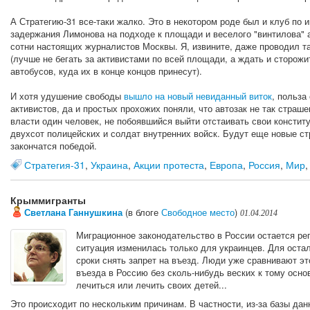
А Стратегию-31 все-таки жалко. Это в некотором роде был и клуб по 
задержания Лимонова на подходе к площади и веселого "винтилова" 
сотни настоящих журналистов Москвы. Я, извините, даже проводил т
(лучше не бегать за активистами по всей площади, а ждать и сторож
автобусов, куда их в конце концов принесут).
И хотя удушение свободы
вышло на новый невиданный виток
, польза
активистов, да и простых прохожих поняли, что автозак не так стра
власти один человек, не побоявшийся выйти отстаивать свои конститу
двухсот полицейских и солдат внутренних войск. Будут еще новые стр
закончатся победой.
Стратегия-31
,
Украина
,
Акции протеста
,
Европа
,
Россия
,
Мир
Крыммигранты
Светлана Ганнушкина
(в блоге
Свободное место
)
01.04.2014
Миграционное законодательство в России остается р
ситуация изменилась только для украинцев. Для ост
сроки снять запрет на въезд. Люди уже сравнивают э
въезда в Россию без сколь-нибудь веских к тому основ
лечиться или лечить своих детей...
Это происходит по нескольким причинам. В частности, из-за базы дан