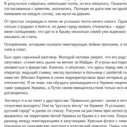
В результате собралась небольшая толпа, но все обошлось. Оказалос
согласованные с кремлем, окончились. Полиция не дала нам ни одно
камерами на каждую склоку, как мухи на дерьмо.
От простых сограждан я лично не услышал почти ничего нового. Одна
сильно страдают и боятся, но даже город назвать отказалась – вдру
меня сообщением, что где-то в Крыму несколько семей уже вырезано
называть не стала.
Оскорбления, которыми осыпали пикетирующих бойкие прохожие, я о
себя в ответ.
Был один серьезный разговор. Молодой человек уверял, что его род
запугивал, сгоняя весь рынок на митинг за Майдан. И угрозы выгляде
ненавистью к фашистам. Конечно, я объяснил, что здесь перед ним 
оператор, ведущий съемку, месяц пролежал в больнице с разбитой гол
нами нет (Михаил Карякин в своих видеорепортажах брал интервью д
оппонентов). Я не знаю, как обуздать разошедшихся в Украине национ
сами граждане Украины, а Путин своим вмешательством только всё ис
договорились.
Заглянул я и на пикет к другороссам. Правильно делают: зачем в инт
лозунгами выходить! Они за "русскую весну" на Украине. Я услышал, 
русский город!" и далее по списку. Рисунок на растяжке ярко иллюст
врывались на территорию белой Украины из Крыма и с востока. Лозун
разницу между пикетирующими и запутинцами. Красные флаги с лимон
походили на георгиевские ленточки и власовский триколор. Очень хор