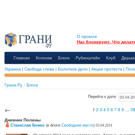
О проекте
Нас блокируют. Что делат
Главная
Колонки
Блоги
Рубинштейн
Клуб
Дерьм
Украина
|
Свобода слова
|
Болотное дело
|
Акции протеста
|
Поли
Грани.Ру
/
Блоги
:
Перейти к дате
←
1
2
3
4
5
6
7
8
9
…
3
Дневник Полины
Станислав Божко
(в блоге
Свободное место
)
03.04.2014
29 апреля 2014 года в издательстве «Корпус» выход