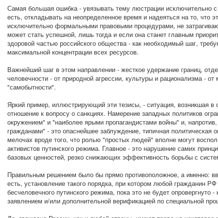
Самая большая ошибка - увязывать тему люстрации исключительно с 
есть, откладывать на неопределенное время и надеяться на то, что 
исключительно формальными правовыми процедурами, не затрагиваю
может стать успешной, лишь тогда и если она станет главным приори
здоровой частью российского общества - как необходимый шаг, треб
максимальной концентрации всех ресурсов.
Важнейший шаг в этом направлении - жесткое удержание границ, отд
человечности - от природной агрессии, культуры и рационализма - о
"самобытности".
Яркий пример, иллюстрирующий эти тезисы, - ситуация, возникшая в с
отношение к вопросу о санкциях. Намерение западных политиков огр
окружением" и "наиболее ярыми пропагандистами войны" и, напротив,
гражданами" - это опаснейшее заблуждение, типичная политическая о
мелочах вроде того, что ролью "простых людей" вполне могут воспол
активистов путинского режима. Главное - это нарушение самих принц
базовых ценностей, резко снижающих эффективность борьбы с сист
Правильным решением было бы прямо противоположное, а именно: вв
есть, установление такого порядка, при котором любой гражданин РФ
бесчеловечного путинского режима, пока это не будет опровергнуто 
заявлением и/или дополнительной верификацией по специальной про