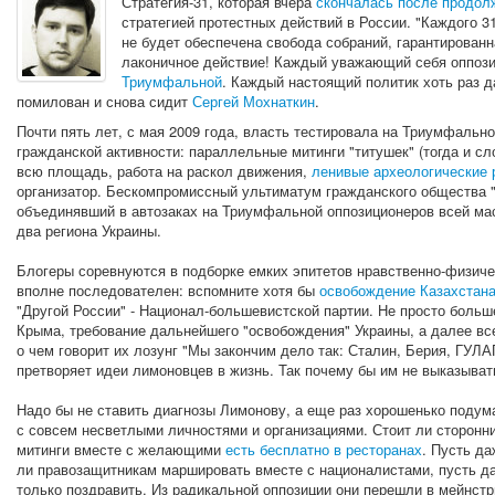
Стратегия-31, которая вчера
скончалась после продол
стратегией протестных действий в России. "Каждого 
не будет обеспечена свобода собраний, гарантированна
лаконичное действие! Каждый уважающий себя оппози
Триумфальной
. Каждый настоящий политик хоть раз 
помилован и снова сидит
Сергей Мохнаткин
.
Почти пять лет, с мая 2009 года, власть тестировала на Триумфальн
гражданской активности: параллельные митинги "титушек" (тогда и сл
всю площадь, работа на раскол движения,
ленивые археологические 
организатор. Бескомпромиссный ультиматум гражданского общества "
объединявший в автозаках на Триумфальной оппозиционеров всей мас
два региона Украины.
Блогеры соревнуются в подборке емких эпитетов нравственно-физиче
вполне последователен: вспомните хотя бы
освобождение Казахстан
"Другой России" - Национал-большевистской партии. Не просто больш
Крыма, требование дальнейшего "освобождения" Украины, а далее вс
о чем говорит их лозунг "Мы закончим дело так: Сталин, Берия, ГУЛА
претворяет идеи лимоновцев в жизнь. Так почему бы им не выказыва
Надо бы не ставить диагнозы Лимонову, а еще раз хорошенько подума
с совсем несветлыми личностями и организациями. Стоит ли сторонн
митинги вместе с желающими
есть бесплатно в ресторанах
. Пусть да
ли правозащитникам маршировать вместе с националистами, пусть д
только поздравить. Из радикальной оппозиции они перешли в мейнстр