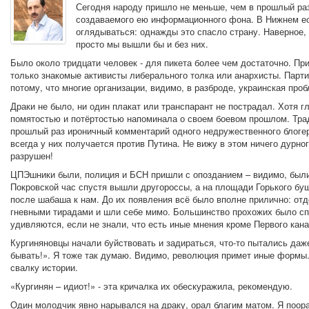
Сегодня народу пришло не меньше, чем в прошлый раз
создаваемого ею информационного фона. В Нижнем ест
оглядываться: однажды это спасло страну. Наверное, 
просто мы вышли бы и без них.
Было около тридцати человек - для пикета более чем достаточно. Пр
только знакомые активисты либерального толка или анархисты. Парти
потому, что многие организации, видимо, в разброде, украинская проб
Драки не было, ни один плакат или транспарант не пострадал. Хотя г
помятостью и потёртостью напоминала о своем боевом прошлом. Трад
прошлый раз ироничный комментарий одного недружественного блогера
всегда у них получается против Путина. Не вижу в этом ничего дурно
разрушен!
ЦПЭшники были, полиция и БСН пришли с опозданием – видимо, были
Покровской час спустя вышли другороссы, а на площади Горького бу
после шабаша к нам. До их появления всё было вполне прилично: от
гневными тирадами и шли себе мимо. Большинство прохожих было спо
удивляются, если не знали, что есть иные мнения кроме Первого кана
Кургиняновцы начали буйствовать и задираться, что-то пытались даж
бывать!». Я тоже так думаю. Видимо, революция примет иные формы.
свалку истории.
«Кургинян – идиот!» - эта кричалка их обескуражила, рекомендую.
Один молодчик явно нарывался на драку, орал благим матом. Я поорал