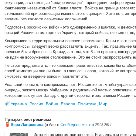
оккупации, а с помощью "федерализации" - проведения референдума
фактически независимой от Киева власти. Войска на границе готовятс
столкновений при реализации именно этого сценария. Хотя не в интер
вводить без каких-то серьезных осложнений.
Подготовка российских войск - это одновременно и шантаж, и демонс
позиций России в том торге за Украину, который сейчас, очевидно, ве
Компромисс в территориальном вопросе невозможен. Крым и юго-вост
компромиссы, следует верно расставлять акценты. Так, правильнее бы
военные были брошены в Крыму, а о том, что было принято, как пред
не идти не вооруженное столкновение. Это не стоит распространять н
Не стоит предполагать, что киевское правительство, каким бы слаб
своей композиции оно ни было, а главное - народ, который не контрол
смотреть на введение войск и проглотят это.
Реальной почвы для компромисса нет. Россия хочет, чтобы украинско
очередь, зажато между Майданом и радикальной частью оппозиции, с
которыми выступает Запад, с другой стороны, и желаниями России - с
Украина
,
Россия
,
Война
,
Европа
,
Политика
,
Мир
Призрак экстремизма
Вера Лаврешина
(в блоге
Свободное место
)
28.03.2014
История во многом повторяется. В двадцатом веке у н