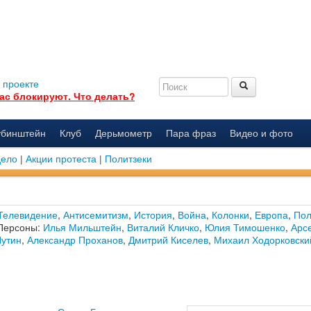
 проекте
ас блокируют. Что делать?
убинштейн
Клуб
Дерьмометр
Пара фраз
Видео и фото
дело
|
Акции протеста
|
Политзеки
Телевидение
,
Антисемитизм
,
История
,
Война
,
Колонки
,
Европа
,
Пол
Персоны:
Илья Мильштейн
,
Виталий Кличко
,
Юлия Тимошенко
,
Арс
утин
,
Александр Проханов
,
Дмитрий Киселев
,
Михаил Ходорковски