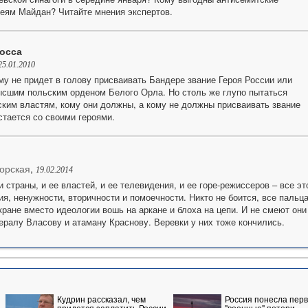
реям Майдан? Читайте мнения экспертов.
осса
25.01.2010
му не придет в голову присваивать Бандере звание Героя России или
ысшим польским орденом Белого Орла. Но столь же глупо пытаться
ским властям, кому они должны, а кому не должны присваивать звание
стается со своими героями.
орская
,
19.02.2014
страны, и ее властей, и ее телевидения, и ее горе-режиссеров – все эт
ия, ненужности, вторичности и помоечности. Никто не боится, все пальц
кране вместо идеологии вошь на аркане и блоха на цепи. И не смеют они
нералу Власову и атаману Краснову. Веревки у них тоже кончились.
Кудрин рассказал, чем
Россия понесла пер
придется заплатить России
"военные" потери