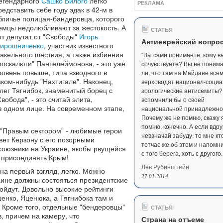
егендарного
Сашко Билого
легко
РЕКЛАМА
редставить себе году эдак в 42-м в
бличье полицая-бандеровца, которого
емцы недолюбливают за жестокость. А
СТАТЬЯ
от депутат от "Свободы"
Игорь
Антиеврейский вопро
ирошниченко
, участник известного
акельного шествия, а также избиения
"Вы сами понимаете, кому в
москалюги" Пантелеймонова, - это уже
сочувствуете? Вы не понима
ровень повыше, типа взводного в
ли, что там на Майдане все
аком-нибудь "Нахтигале". Наконец,
верховодят национал-социа
лег Тягнибок, знаменитый борец с
зоологические антисемиты?
обода", - это считай элита,
вспомнили бы о своей
 одном лице. На современном этапе,
национальной принадлежнос
Почему же не помню, скажу 
помню, конечно. А если вдру
о "Правым сектором" - любимые герои
невзначай забуду, то мне кт
вет Керзону с его позорными
тотчас же об этом и напомни
е союзники на Украине, якобы рвущейся
с того берега, хоть с другого.
 присоединять Крым!
Лев Рубинштейн
на первый взгляд, легко. Можно
27.01.2014
краине должны состояться президентские
ойдут. Довольно высокие рейтинги
енко, Яценюка, а Тягнибока там и
. Кроме того, отдельные "бендеровцы"
СТАТЬЯ
, причем на камеру, что
Страна на отъеме