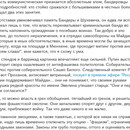
ласть коммунистическая признается абсолютным злом, бандеровцы
 подробностей: кто стойко сражался с большевиками в честных боях
щал два этих занятия.
тставки увековечивал память Бандеры и Шухевича, он едва ли вс
умал лишь о том, что власть перехватывает криминальная банда во 
петь напомнить громадянам о погибших воинах. Так добро и зло
не, до полного неразличения, и в отрядах самообороны на Майда
оторые в иных обстоятельствах, в иные времена могли бы зачищат
минуту, когда на площади в Мюнхене, где проходит митинг против ан
ям слава!", мне кажется, что я схожу с ума.
 стендов и баррикад картинка впечатляет еще сильней. Путин выст
вторит свора ошалевших от антифашизма политологов. Собиратель
лос против собирательного Сашко Билого. Следственный комитет 
 вот Проханов, антисемит витринный,
тоскует в прямом эфире "Рос
ации поддерживают Майдан... они не понимают, что своими руками
вушка редкой красоты по имени Эвелина утешает старца: "Они и п
не согласится?
 то можно впасть в грех обобщения, тягчайший из грехов, и решить
оме фашистской сволочи. Они запальчиво спорят друг с другом, дер
м, приближают войну. Так что даже никого и не жалко.
ованное эмоциями, а также памятью, с которой все никак не справ
е, надо лишь временно отключить эту опцию - "фашизм", ограничи
дными законами. Законы эти грубо попраны, оттого и оценивать ее