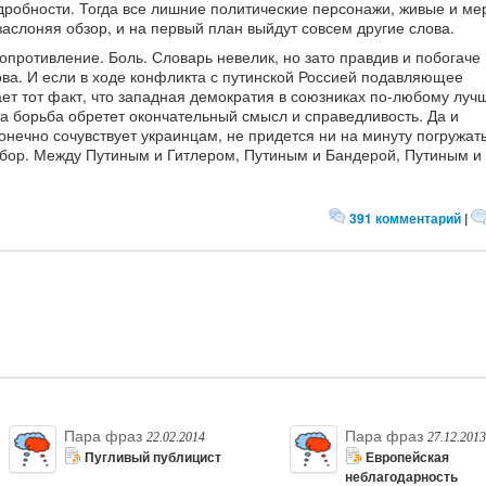
дробности. Тогда все лишние политические персонажи, живые и ме
заслоняя обзор, и на первый план выйдут совсем другие слова.
опротивление. Боль. Словарь невелик, но зато правдив и побогаче
ова. И если в ходе конфликта с путинской Россией подавляющее
ет тот факт, что западная демократия в союзниках по-любому луч
та борьба обретет окончательный смысл и справедливость. Да и
нечно сочувствует украинцам, не придется ни на минуту погружать
бор. Между Путиным и Гитлером, Путиным и Бандерой, Путиным и
391 комментарий
|
Пара фраз
Пара фраз
22.02.2014
27.12.2013
Пугливый публицист
Европейская
неблагодарность