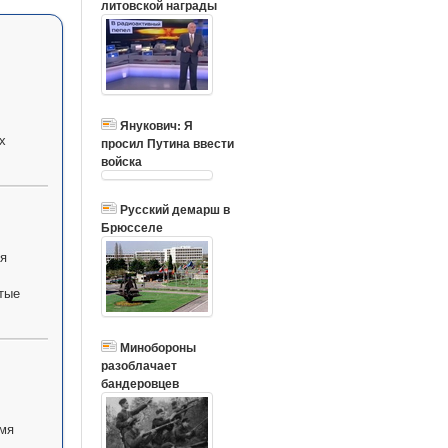
литовской награды
Янукович: Я
х
просил Путина ввести
войска
Русский демарш в
Брюсселе
я
тые
Минобороны
разоблачает
бандеровцев
умя