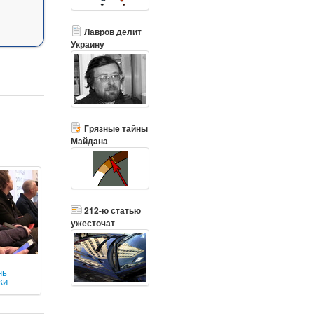
Лавров делит
Украину
Грязные тайны
Майдана
212-ю статью
ужесточат
нь
ки