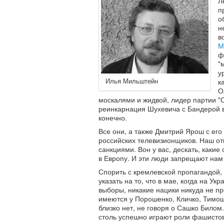
Л
п
о
н
в
М
ф
"
у
Илья Мильштейн
к
О
москалями и жидвой, лидер партии "Св
реинкарнация Шухевича с Бандерой в
конечно.
Все они, а также Дмитрий Ярош с ег
российских телевизионщиков. Наш от
санкциями. Вон у вас, дескать, каки
в Европу. И эти люди запрещают нам
Спорить с кремлевской пропагандой, 
указать на то, что в мае, когда на У
выборы, никакие нацики никуда не пр
имеются у Порошенко, Кличко, Тимош
близко нет, не говоря о Сашко Билом
столь успешно играют роли фашистов