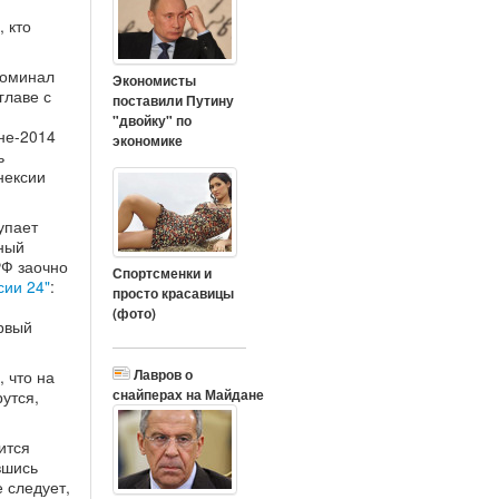
, кто
поминал
Экономисты
главе с
поставили Путину
"двойку" по
не-2014
экономике
ь
нексии
упает
ный
РФ заочно
Спортсменки и
сии 24"
:
просто красавицы
(фото)
ервый
Лавров о
, что на
снайперах на Майдане
утся,
ится
вшись
 следует,