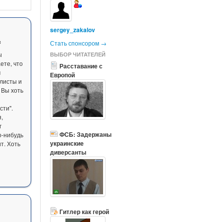
sergey_zakalov
с
Стать спонсором →
ы
ВЫБОР ЧИТАТЕЛЕЙ
ете, что
Расставание с
м
Европой
листы и
 Вы хоть
ти".
я,
г
ФСБ: Задержаны
о-нибудь
украинские
т. Хоть
диверсанты
Гитлер как герой