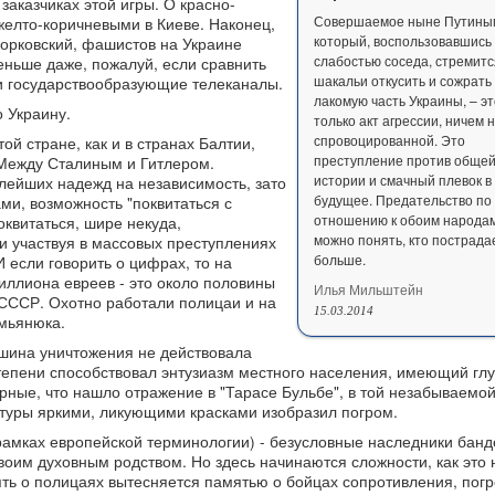
заказчиках этой игры. О красно-
Совершаемое ныне Путины
елто-коричневыми в Киеве. Наконец,
который, воспользовавшись
орковский, фашистов на Украине
слабостью соседа, стремитс
еньше даже, пожалуй, если сравнить
шакальи откусить и сожрать
и государствообразующие телеканалы.
лакомую часть Украины, – эт
о Украину.
только акт агрессии, ничем 
спровоцированной. Это
той стране, как и в странах Балтии,
преступление против обще
 Между Сталиным и Гитлером.
истории и смачный плевок в
лейших надежд на независимость, зато
будущее. Предательство по
ми, возможность "поквитаться с
отношению к обоим народам
квитаться, шире некуда,
можно понять, кто пострада
и участвуя в массовых преступлениях
больше.
 если говорить о цифрах, то на
иллиона евреев - это около половины
Илья Мильштейн
 СССР. Охотно работали полицаи и на
15.03.2014
мьянюка.
шина уничтожения не действовала
тепени способствовал энтузиазм местного населения, имеющий гл
рные, что нашло отражение в "Тарасе Бульбе", в той незабываемой
ратуры яркими, ликующими красками изобразил погром.
 рамках европейской терминологии) - безусловные наследники банд
своим духовным родством. Но здесь начинаются сложности, как это
ять о полицаях вытесняется памятью о бойцах сопротивления, пог