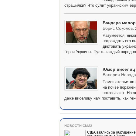
страшилки? Что сулит украинским ев
Бандера малор
Борис Соколов
,
Разумеется, нико
награждать его в
диктовать украин
Героя Украины. Пусть каждый народ о
Юмор виселиц
Валерия Новодв
Помешательство и 
на почве поражен
показывают. На э
даже виселицу нам поставить, как ге
НОВОСТИ СМИ2
США взялись за обрушение
экономик крупнейших