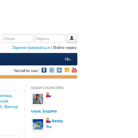
Зарегистрироваться
| Войти через:
18+
Читайте нас:
НАШИ СПОНСОРЫ
итика
,
ений
й
,
Виктор
cаша_Бадяев
Nataly
Tru