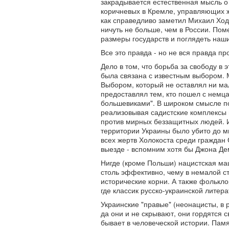
закрадывается естественная мысль о 
коричневых в Кремле, управляющих ж
как справедливо заметил Михаил Ход
ничуть не больше, чем в России. Пом
размеры государств и поглядеть наш
Все это правда - но не вся правда пр
Дело в том, что борьба за свободу в э
была связана с известным выбором.
Выбором, который не оставлял ни ма
предоставлял тем, кто пошел с немца
большевиками". В широком смысле по
реализовывая садистские комплексы 
против мирных беззащитных людей. И
территории Украины было убито до м
всех жертв Холокоста среди граждан
выезде - вспомним хотя бы Джона Де
Нигде (кроме Польши) нацистская ма
столь эффективно, чему в немалой с
исторические корни. А также фолькло
где классик русско-украинской лите
Украинские "правые" (неонацисты, в
да они и не скрывают, они гордятся 
бывает в человеческой истории. Пам