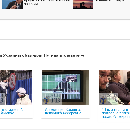
за Крым
 Украины обвинили Путина в клевете →
те стадион!":
Апелляция Косенко:
"Нас загнали в
в Химках
психушка бессрочно
подполье": жиз
после блокиров