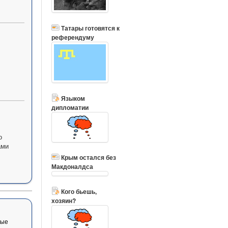
Татары готовятся к
референдуму
Языком
дипломатии
о
ами
Крым остался без
Макдоналдса
Кого бьешь,
хозяин?
вые