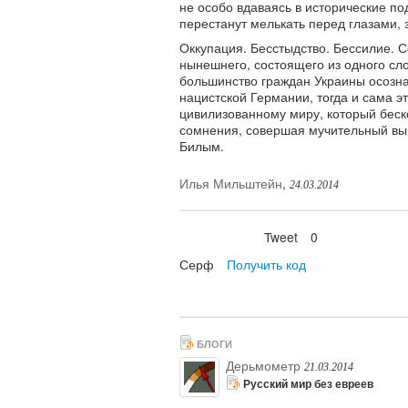
не особо вдаваясь в исторические по
перестанут мелькать перед глазами, 
Оккупация. Бесстыдство. Бессилие. С
нынешнего, состоящего из одного сл
большинство граждан Украины осозна
нацистской Германии, тогда и сама э
цивилизованному миру, который беско
сомнения, совершая мучительный вы
Билым.
Илья Мильштейн
,
24.03.2014
Tweet
0
Нравится
Серф
Получить код
БЛОГИ
Дерьмометр
21.03.2014
Русский мир без евреев