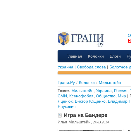
О
Н
Главная
Колонки
Блоги
Р
Украина
|
Свобода слова
|
Болотное 
Грани.Ру
/
Колонки
/
Мильштейн
Также:
Мильштейн
,
Украина
,
Россия
,
СМИ
,
Ксенофобия
,
Общество
,
Мир
| 
Яценюк
,
Виктор Ющенко
,
Владимир П
Янукович
Игра на Бандере
Илья Мильштейн
,
24.03.2014