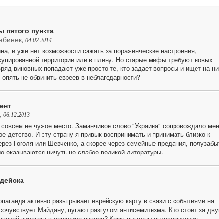
 пятого пункта
абинек
,
04.02.2014
на, и уже нет возможности сажать за пораженческие настроения,
купированной территории или в плену. Но старые мифы требуют новых
зряд виновных попадают уже просто те, кто задает вопросы и ищет на ни
 опять не обвинить евреев в неблагодарности?
ент
,
06.12.2013
 совсем не чужое место. Заманчивое слово "Украина" сопровождало мен
ое детство. И эту страну я привык воспринимать и принимать близко к
ерез Гоголя или Шевченко, а скорее через семейные предания, полузабы
ые оказываются ничуть не слабее великой литературы.
удейска
опаганда активно разыгрывает еврейскую карту в связи с событиями на
о сочувствует Майдану, пугают разгулом антисемитизма. Кто стоит за дв
евской синагоги в середине января? Кому выгодны антисемитские