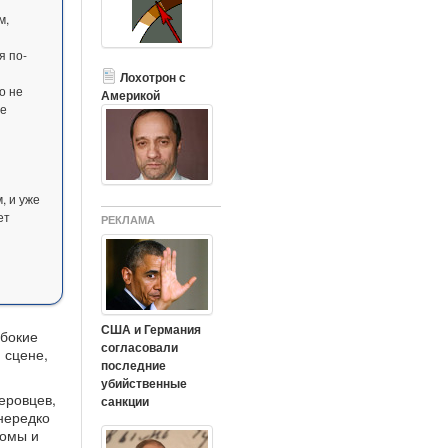
м,
я по-
Лохотрон с
о не
Америкой
не
й
, и уже
ет
РЕКЛАМА
США и Германия
убокие
согласовали
 сцене,
последние
убийственные
еровцев,
санкции
 нередко
ромы и