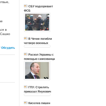
ртвые,
СБУ подозревает
ФСБ
ше
ся в
 Сашко
В Чечне погибли
четверо военных
Обсудить
Раскол Украины с
помощью самозванца
ГПУ: Стрелять
приказал Янукович
Киселев лишен