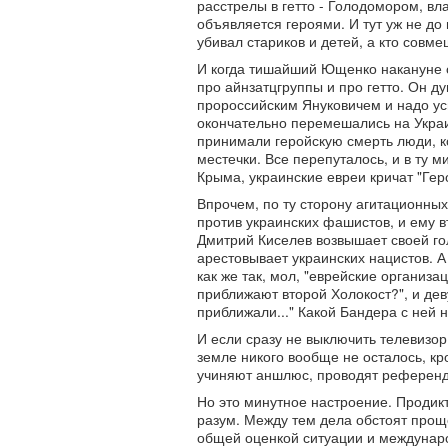
расстрелы в гетто - Голодомором, в
объявляется героями. И тут уж не до
убивал стариков и детей, а кто совме
И когда тишайший Ющенко накануне о
про айнзатцгруппы и про гетто. Он д
пророссийским Януковичем и надо ус
окончательно перемешались на Украи
принимали геройскую смерть люди, к
местечки. Все перепуталось, и в ту 
Крыма, украинские евреи кричат "Геро
Впрочем, по ту сторону агитационных
против украинских фашистов, и ему 
Дмитрий Киселев возвышает своей го
арестовывает украинских нацистов. А
как же так, мол, "еврейские организ
приближают второй Холокост?", и де
приближали..." Какой Бандера с ней 
И если сразу не выключить телевизор,
земле никого вообще не осталось, кр
учиняют аншлюс, проводят референду
Но это минутное настроение. Продикт
разум. Между тем дела обстоят прощ
общей оценкой ситуации и междунаро