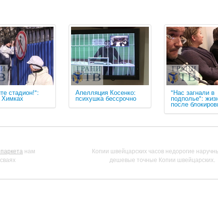
те стадион!":
Апелляция Косенко:
"Нас загнали в
в Химках
психушка бессрочно
подполье": жиз
после блокиров
 паркета
нам
Копии швейцарских часов недорогие наручн
 сваях
дешевые точные Копии швейцарских.