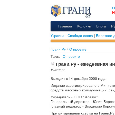
О
Н
Главная
Колонки
Блоги
Р
Украина
|
Свобода слова
|
Болотное 
Грани.Ру
/
О проекте
Также:
О проекте
Грани.Ру - ежедневная ин
15.07.2012
Выходит с 14 декабря 2000 года.
Издание зарегистрировано в Минист
средств массовых коммуникаций (сви
Учредитель - ООО "Флавус"
Генеральный директор - Юлия Берез
Главный редактор - Владимир Корсун
При цитировании ссылка на Грани.Ру