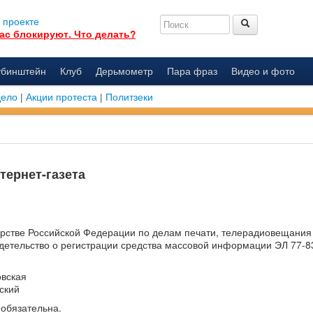
 проекте
ас блокируют. Что делать?
убинштейн
Клуб
Дерьмометр
Пара фраз
Видео и фото
дело
|
Акции протеста
|
Политзеки
тернет-газета
ерстве Российской Федерации по делам печати, телерадиовещания
детельство о регистрации средства массовой информации ЭЛ 77-8
овская
ский
 обязательна.