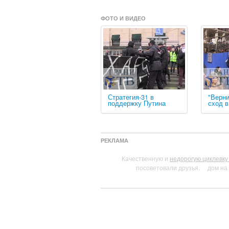
ФОТО И ВИДЕО
Стратегия-31 в
"Верни
поддержку Путина
сход 
РЕКЛАМА
Качественную и
недорогую циклевку
посоветовали друзья.
дом на