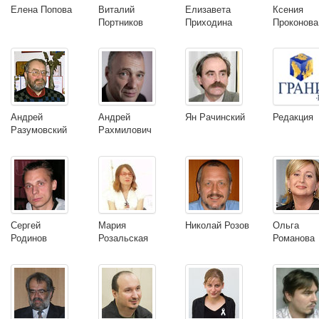
Елена Попова
Виталий
Елизавета
Ксения
Портников
Приходина
Проконова
Андрей
Андрей
Ян Рачинский
Редакция
Разумовский
Рахмилович
Сергей
Мария
Николай Розов
Ольга
Родинов
Розальская
Романова