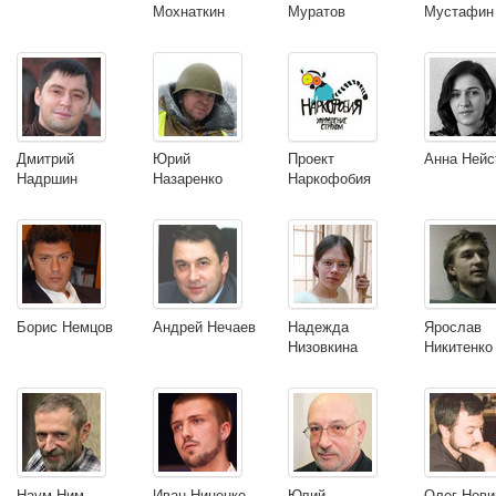
Мохнаткин
Муратов
Мустафин
Дмитрий
Юрий
Проект
Анна Нейс
Надршин
Назаренко
Наркофобия
Борис Немцов
Андрей Нечаев
Надежда
Ярослав
Низовкина
Никитенко
Наум Ним
Иван Ниненко
Юлий
Олег Нови