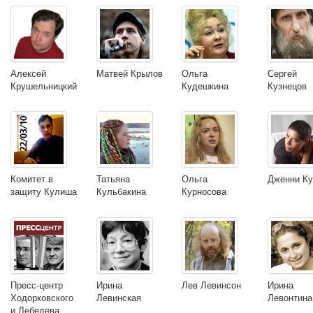
Алексей
Матвей Крылов
Ольга
Сергей
Крушельницкий
Кудешкина
Кузнецов
Комитет в
Татьяна
Ольга
Дженни Ку
защиту Кулиша
Кульбакина
Курносова
Пресс-центр
Ирина
Лев Левинсон
Ирина
Ходорковского
Левинская
Левонтина
и Лебедева