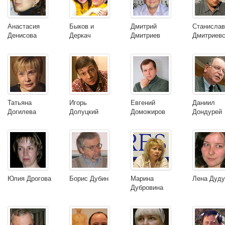
Анастасия
Быков и
Дмитрий
Станисла
Денисова
Деркач
Дмитриев
Дмитриевс
Татьяна
Игорь
Евгений
Даниил
Догилева
Долуцкий
Доможиров
Дондурей
Юлия Дрогова
Борис Дубин
Марина
Лена Дуду
Дубровина