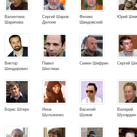
Валентина
Сергей Шаров-
Феликс
Юрий Шев
Шарипова
Делоне
Шведовский
Виктор
Павел
Семен Шифрин
Сергей Ш
Шендерович
Шехтман
Борис Штерн
Инна
Василий
Валерий
Шульженко
Шумов
Шухардин