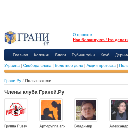
О проекте
Нас блокируют. Что делат
Главная
Колонки
Блоги
Рубинштейн
Клуб
Дерьм
Украина
|
Свобода слова
|
Болотное дело
|
Акции протеста
|
Поли
Грани.Ру
/
Пользователи
Члены клуба Граней.Ру
Группа Pussy
Арт-группа art-
Владимир
Александ