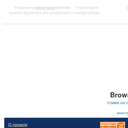
Расценка на
копии часов
в Москве.
У нас всегда в
наличии фурнитура для шкафов купе со склада в Киеве.
Brows
ставки на 
иност
О проекте