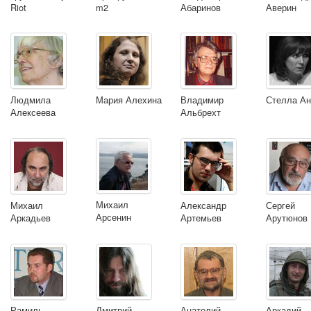
Riot
m2
Абаринов
Аверин
Людмила
Мария Алехина
Владимир
Стелла Ан
Алексеева
Альбрехт
Михаил
Михаил
Александр
Сергей
Арсенин
Аркадьев
Артемьев
Арутюнов
Рамиль
Дмитрий
Анатолий
Аркадий