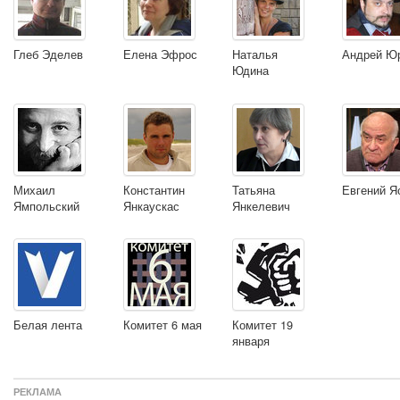
Глеб Эделев
Елена Эфрос
Наталья
Андрей Ю
Юдина
Михаил
Константин
Татьяна
Евгений Я
Ямпольский
Янкаускас
Янкелевич
Белая лента
Комитет 6 мая
Комитет 19
января
РЕКЛАМА