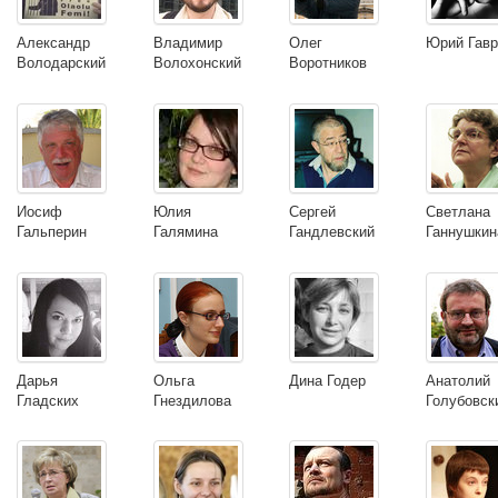
Александр
Владимир
Олег
Юрий Гавр
Володарский
Волохонский
Воротников
Иосиф
Юлия
Сергей
Светлана
Гальперин
Галямина
Гандлевский
Ганнушкин
Дарья
Ольга
Дина Годер
Анатолий
Гладских
Гнездилова
Голубовск