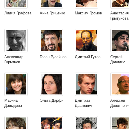
Лидия Графова
Анна Гриценко
Максим Громов
Анастасия
Грызунова
Александр
Гасан Гусейнов
Дмитрий Гутов
Сергей
Гурьянов
Давидис
Марина
Ольга Дарфи
Дмитрий
Алексей
Давыдова
Дашкевич
Девотченк