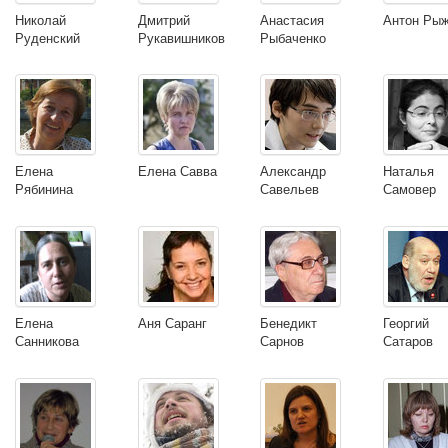
Николай
Дмитрий
Анастасия
Антон Ры
Руденский
Рукавишников
Рыбаченко
Елена
Елена Савва
Александр
Наталья
Рябинина
Савельев
Самовер
Елена
Аня Саранг
Бенедикт
Георгий
Санникова
Сарнов
Сатаров