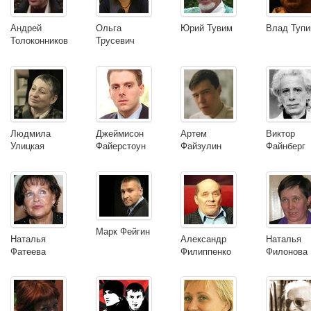
Андрей
Ольга
Юрий Тувим
Влад Тупи
Толоконников
Трусевич
Людмила
Джеймисон
Артем
Виктор
Улицкая
Файерстоун
Файзулин
Файнберг
Марк Фейгин
Наталья
Александр
Наталья
Фатеева
Филиппенко
Филонова