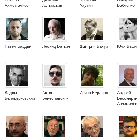
Ахметгалиев
Ахтырский
Ахутин
Бабченко
Павел Бардин
Леонид Баткин
Дмитрий Бахур
Юля Баши
Вадим
Антон
Ирина Берлянд
Андрей
Белоцерковский
Бенеславский
Бессмертн
Анзимиро