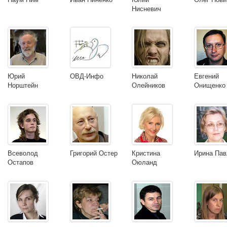
Нисневич
Юрий
ОВД-Инфо
Николай
Евгений
Норштейн
Олейников
Онищенко
Всеволод
Григорий Остер
Кристина
Ирина Пав
Остапов
Оюланд