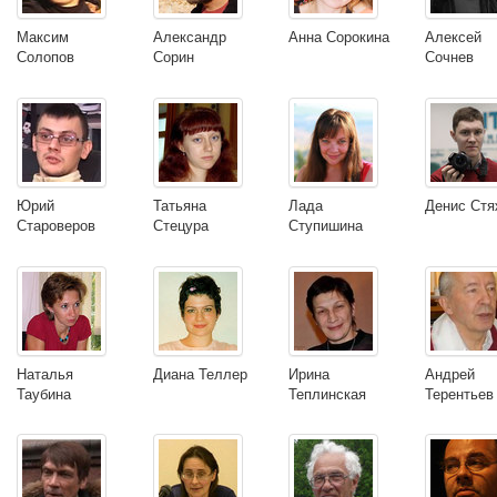
Максим
Александр
Анна Сорокина
Алексей
Солопов
Сорин
Сочнев
Юрий
Татьяна
Лада
Денис Стя
Староверов
Стецура
Ступишина
Наталья
Диана Теллер
Ирина
Андрей
Таубина
Теплинская
Терентьев