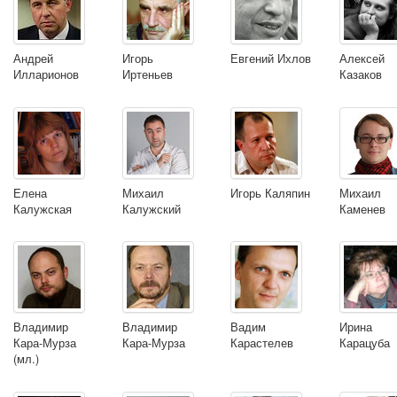
Андрей
Игорь
Евгений Ихлов
Алексей
Илларионов
Иртеньев
Казаков
Елена
Михаил
Игорь Каляпин
Михаил
Калужская
Калужский
Каменев
Владимир
Владимир
Вадим
Ирина
Кара-Мурза
Кара-Мурза
Карастелев
Карацуба
(мл.)