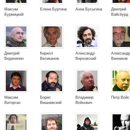
Максим
Елена Буртина
Анна Бусыгина
Дмитрий
Бурмицкий
Вайсбурд
Дмитрий
Кирилл
Александр
Александ
Веденяпин
Великанов
Верховский
Винников
Максим
Борис
Владимир
Петр Войс
Виторган
Вишневский
Войнович