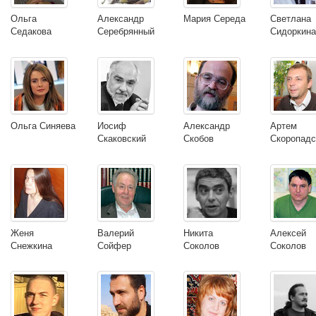
Ольга
Александр
Мария Середа
Светлана
Седакова
Серебрянный
Сидоркин
Ольга Синяева
Иосиф
Александр
Артем
Скаковский
Скобов
Скоропадс
Женя
Валерий
Никита
Алексей
Снежкина
Сойфер
Соколов
Соколов