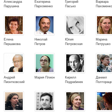
Александра
Екатерина
Григорий
Варвара
Парушина
Пархоменко
Пасько
Пахоменк
Елена
Николай
Юлия
Марина
Першакова
Петров
Петровская
Петрушко
Андрей
Мария Плион
Кирилл
Даниил
Пионтковский
Подрабинек
Полторацк