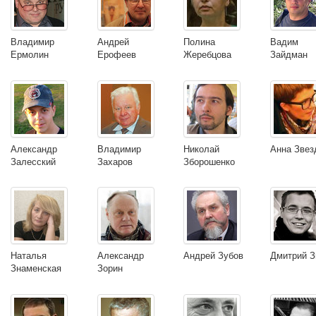
Владимир
Андрей
Полина
Вадим
Ермолин
Ерофеев
Жеребцова
Зайдман
Александр
Владимир
Николай
Анна Звез
Залесский
Захаров
Зборошенко
Наталья
Александр
Андрей Зубов
Дмитрий З
Знаменская
Зорин