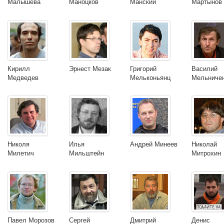
Малышева
Маноцков
Манский
Мартынов
Кирилл
Эрнест Мезак
Григорий
Василий
Медведев
Мельконьянц
Мельниче
Николя
Илья
Андрей Минеев
Николай
Милетич
Мильштейн
Митрохин
Павел Морозов
Сергей
Дмитрий
Денис