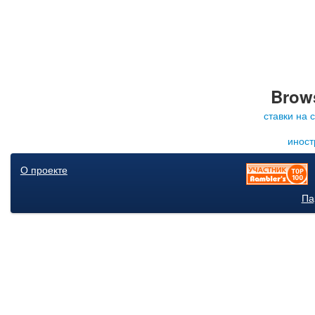
Brows
ставки на 
иност
О проекте
Па