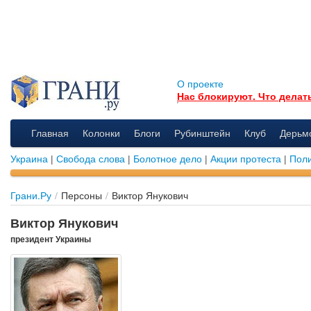
О проекте
Нас блокируют. Что делат
Главная
Колонки
Блоги
Рубинштейн
Клуб
Дерьм
Украина
|
Свобода слова
|
Болотное дело
|
Акции протеста
|
Поли
Грани.Ру
/
Персоны
/
Виктор Янукович
Виктор Янукович
президент Украины