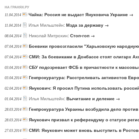
НА ГРАНЯХ.РУ
Чайка: Россия не выдаст Януковича Украине →
11.04.2014
Илья Мильштейн
:
Мзда за державу →
11.04.2014
Николай Митрохин
:
Стоп-гоп →
08.04.2014
Боевики провозгласили "Харьковскую народную
07.04.2014
СМИ: За боевиками в Донбассе стоят олигарх А
07.04.2014
СБУ подозревает ФСБ в причастности к массов
03.04.2014
Генпрокуратура: Расстреливать активистов Евр
03.04.2014
Янукович: Я просил Путина использовать росси
02.04.2014
Илья Мильштейн
:
Вычитание и деление →
01.04.2014
Генпрокуратура Украины возбудила дело против
28.03.2014
Янукович призвал к референдуму о статусе рег
28.03.2014
СМИ: Янукович может вновь выступить в Ростов
27.03.2014