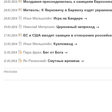
Молдавия присоединилась к санкциям Евросоюз
24.03.2014
Митволь: К Януковичу в Барвиху ездят украинск
24.03.2014
Илья Мильштейн
:
Игра на Бандере →
24.03.2014
Николай Митрохин
:
Церковный неприход →
19.03.2014
ЕС и США вводят санкции в отношении российс
17.03.2014
Илья Мильштейн
:
Кукловвод →
12.03.2014
Пара фраз
:
Бег от Бога →
11.03.2014
Ян Рачинский
:
Смутные времена →
11.03.2014
РЕКЛАМА