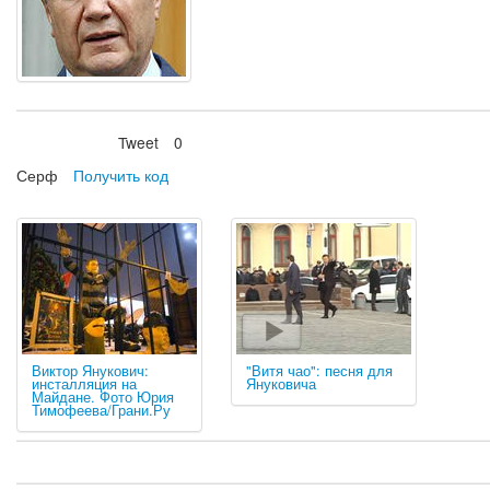
Tweet
0
Нравится
Серф
Получить код
Виктор Янукович:
"Витя чао": песня для
инсталляция на
Януковича
Майдане. Фото Юрия
Тимофеева/Грани.Ру