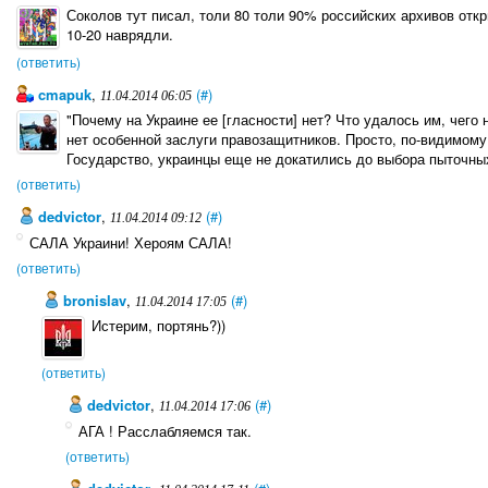
Соколов тут писал, толи 80 толи 90% российских архивов отк
10-20 наврядли.
(ответить)
cmapuk
,
(#)
11.04.2014 06:05
"Почему на Украине ее [гласности] нет? Что удалось им, чег
нет особенной заслуги правозащитников. Просто, по-видимому,
Государство, украинцы еще не докатились до выбора пыточны
(ответить)
dedvictor
,
(#)
11.04.2014 09:12
САЛА Украини! Хероям САЛА!
(ответить)
bronislav
,
(#)
11.04.2014 17:05
Истерим, портянь?))
(ответить)
dedvictor
,
(#)
11.04.2014 17:06
АГА ! Расслабляемся так.
(ответить)