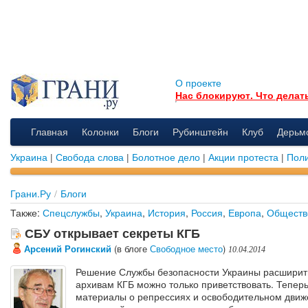
О проекте
Нас блокируют. Что делат
Главная
Колонки
Блоги
Рубинштейн
Клуб
Дерьм
Украина
|
Свобода слова
|
Болотное дело
|
Акции протеста
|
Поли
Грани.Ру
/
Блоги
Также:
Спецслужбы
,
Украина
,
История
,
Россия
,
Европа
,
Обществ
СБУ открывает секреты КГБ
Арсений Рогинский
(в блоге
Свободное место
)
10.04.2014
Решение Службы безопасности Украины расширить
архивам КГБ можно только приветствовать. Тепер
материалы о репрессиях и освободительном дви