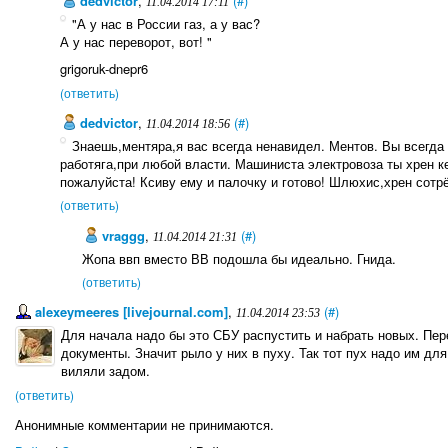
dedvictor
,
(#)
11.04.2014 17:11
"А у нас в России газ, а у вас?
А у нас переворот, вот! "
grigoruk-dnepr6
(ответить)
dedvictor
,
(#)
11.04.2014 18:56
Знаешь,ментяра,я вас всегда ненавидел. Ментов. Вы всегда
работяга,при любой власти. Машиниста электровоза ты хрен к
пожалуйста! Ксиву ему и палочку и готово! Шлюхис,хрен сотр
(ответить)
vraggg
,
(#)
11.04.2014 21:31
Жопа ввп вместо ВВ подошла бы идеально. Гнида.
(ответить)
alexeymeeres [livejournal.com]
,
(#)
11.04.2014 23:53
Для начала надо бы это СБУ распустить и набрать новых. Пер
документы. Значит рыло у них в пуху. Так тот пух надо им дл
виляли задом.
(ответить)
Анонимные комментарии не принимаются.