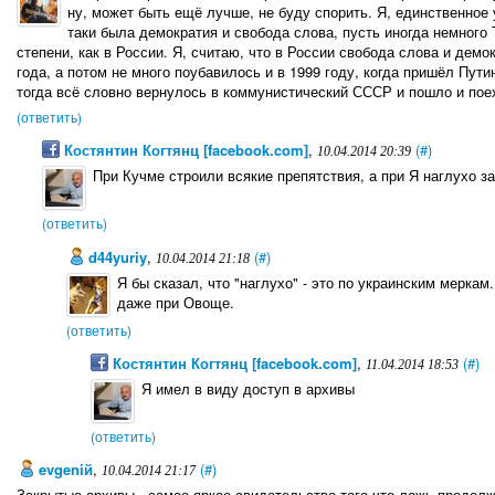
ну, может быть ещё лучше, не буду спорить. Я, единственное 
таки была демократия и свобода слова, пусть иногда немного 
степени, как в России. Я, считаю, что в России свобода слова и демо
года, а потом не много поубавилось и в 1999 году, когда пришёл Пут
тогда всё словно вернулось в коммунистический СССР и пошло и поех
(ответить)
Костянтин Когтянц [facebook.com]
,
(#)
10.04.2014 20:39
При Кучме строили всякие препятствия, а при Я наглухо з
(ответить)
d44yuriy
,
(#)
10.04.2014 21:18
Я бы сказал, что "наглухо" - это по украинским меркам
даже при Овоще.
(ответить)
Костянтин Когтянц [facebook.com]
,
(#)
11.04.2014 18:53
Я имел в виду доступ в архивы
(ответить)
evgeniй
,
(#)
10.04.2014 21:17
Закрытые архивы - самое яркое свидетельство того что ложь продолж