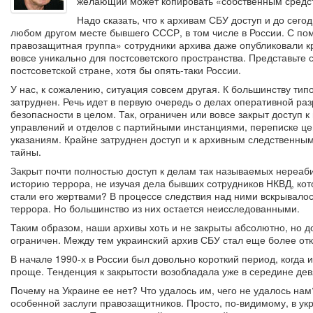
желающий может копировать «собственным средст
Надо сказать, что к архивам СБУ доступ и до сего
любом другом месте бывшего СССР, в том числе в России. С п
правозащитная группа» сотрудники архива даже опубликовали к
вовсе уникально для постсоветского пространства. Представьте 
постсоветской стране, хотя бы опять-таки России.
У нас, к сожалению, ситуация совсем другая. К большинству типо
затруднен. Речь идет в первую очередь о делах оперативной ра
безопасности в целом. Так, ограничен или вовсе закрыт доступ 
управлений и отделов с партийными инстанциями, переписке це
указаниям. Крайне затруднен доступ и к архивным следственны
тайны.
Закрыт почти полностью доступ к делам так называемых нереаби
историю террора, не изучая дела бывших сотрудников НКВД, кот
стали его жертвами? В процессе следствия над ними вскрывалос
террора. Но большинство из них остается неисследованными.
Таким образом, наши архивы хоть и не закрыты абсолютно, но до
ограничен. Между тем украинский архив СБУ стал еще более отк
В начале 1990-х в России был довольно короткий период, когда и
проще. Тенденция к закрытости возобладала уже в середине дев
Почему на Украине ее нет? Что удалось им, чего не удалось на
особенной заслуги правозащитников. Просто, по-видимому, в ук