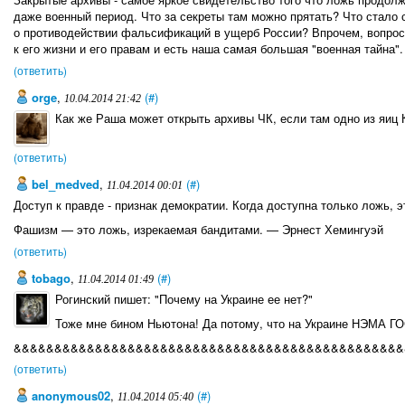
даже военный период. Что за секреты там можно прятать? Что стало
о противодействии фальсификаций в ущерб России? Впрочем, вопросы
к его жизни и его правам и есть наша самая большая "военная тайна".
(ответить)
orge
,
(#)
10.04.2014 21:42
Как же Раша может открыть архивы ЧК, если там одно из яиц
(ответить)
bel_medved
,
(#)
11.04.2014 00:01
Доступ к правде - признак демократии. Когда доступна только ложь, 
Фашизм — это ложь, изрекаемая бандитами. — Эрнест Хемингуэй
(ответить)
tobago
,
(#)
11.04.2014 01:49
Рогинский пишет: "Почему на Украине ее нет?"
Тоже мне бином Ньютона! Да потому, что на Украине НЭМА 
&&&&&&&&&&&&&&&&&&&&&&&&&&&&&&&&&&&&&&&&&&&&&&&&
(ответить)
anonymous02
,
(#)
11.04.2014 05:40