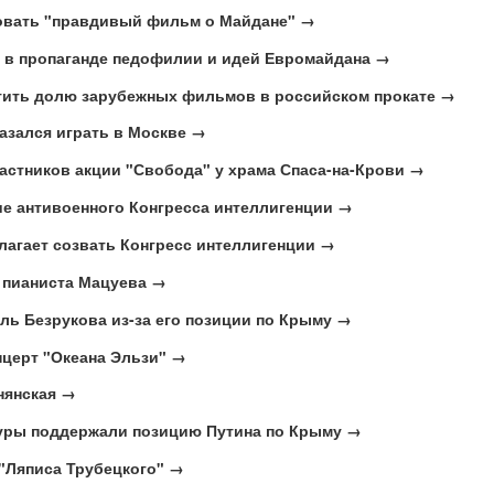
овать "правдивый фильм о Майдане" →
и в пропаганде педофилии и идей Евромайдана →
тить долю зарубежных фильмов в российском прокате →
азался играть в Москве →
частников акции "Свобода" у храма Спаса-на-Крови →
е антивоенного Конгресса интеллигенции →
лагает созвать Конгресс интеллигенции →
 пианиста Мацуева →
кль Безрукова из-за его позиции по Крыму →
нцерт "Океана Эльзи" →
нянская →
туры поддержали позицию Путина по Крыму →
 "Ляписа Трубецкого" →