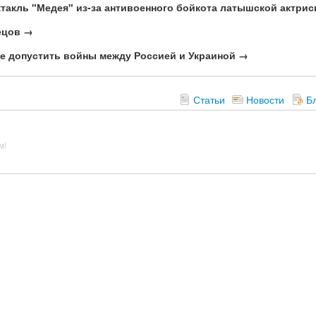
ктакль "Медея" из-за антивоенного бойкота латышской актри
ецов →
е допустить войны между Россией и Украиной →
Статьи
Новости
Б
м!