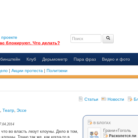
 проекте
ас блокируют. Что делать?
убинштейн
Клуб
Дерьмометр
Пара фраз
Видео и фото
дело
|
Акции протеста
|
Политзеки
Статьи
Новости
Б
,
Театр
,
Эссе
В БЛОГАХ
7.04.2014
Грани+Гоголь
 что во власть лезут клоуны. Дело в том,
Расколется ли
клоуны. Точно так же, как когда-то в