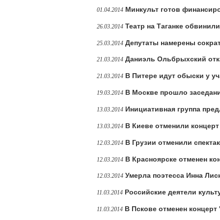
Минкульт готов финансир
01.04.2014
Театр на Таганке обвинил
26.03.2014
Депутаты намерены сокра
25.03.2014
Даниэль Ольбрыхский отк
21.03.2014
В Питере идут обыски у у
21.03.2014
В Москве прошло заседани
19.03.2014
Инициативная группа пред
13.03.2014
В Киеве отменили концерт
13.03.2014
В Грузии отменили спекта
12.03.2014
В Красноярске отменен ко
12.03.2014
Умерла поэтесса Инна Лис
12.03.2014
Российские деятели куль
11.03.2014
В Пскове отменен концерт
11.03.2014