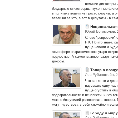
великие диктаторы 
бездарные стихотворцы, кухонные фило
в политику вошли не просто клоуны, а о
взяли ни за что, а вот в депутаты - в са
Национальная
Юрий Богомолов
,
Слово "репрессии" 
РФ. Но кто знает, к
пуще неволи и буди
атмосфере патриотического угара стир
подлостью. А самое главное: азарт тако
доносы.
Топор в возду
Лев Рубинштейн
,
2
Что за пятые и деся
науськать одну част
пуще сгустить в об
подозрительности и ненависти, и без то
можно без усилий развешивать топоры. П
могут чувствовать себя спокойно и воль
Городу и миру
Лев Рубинштейн
,
1