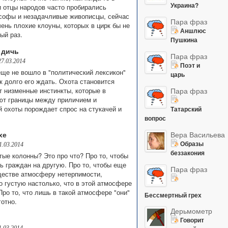
Украина?
и отцы народов часто пробирались
софы и незадачливые живописцы, сейчас
Пара фраз
чень плохие клоуны, которых в цирк бы не
Аншлюс
мый раз.
Пушкина
 дичь
Пара фраз
27.03.2014
Поэт и
еще не вошло в "политический лексикон"
царь
ак долго его ждать. Охота становится
т низменные инстинкты, которые в
Пара фраз
ают границы между приличием и
й охоты порождает спрос на стукачей и
Татарский
вопрос
хе
Вера Васильева
Образы
1.03.2014
беззакония
тые колонны? Это про что? Про то, чтобы
ь граждан на другую. Про то, чтобы еще
Пара фраз
ществе атмосферу нетерпимости,
го густую настолько, что в этой атмосфере
ро то, что лишь в такой атмосфере "они"
Бессмертный грех
готно.
Дерьмометр
Говорит
1.03.2014