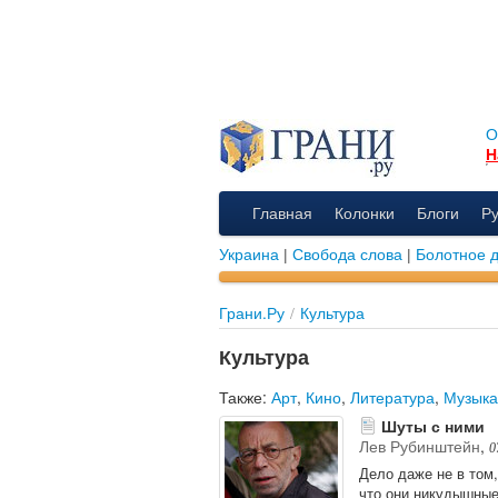
О
Н
Главная
Колонки
Блоги
Р
Украина
|
Свобода слова
|
Болотное 
Грани.Ру
/
Культура
Культура
Также:
Арт
,
Кино
,
Литература
,
Музыка
Шуты с ними
Лев Рубинштейн
,
0
Дело даже не в том,
что они никудышные 