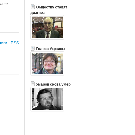
сы →
Обществу ставят
диагноз
логи
RSS
Голоса Украины
Умаров снова умер