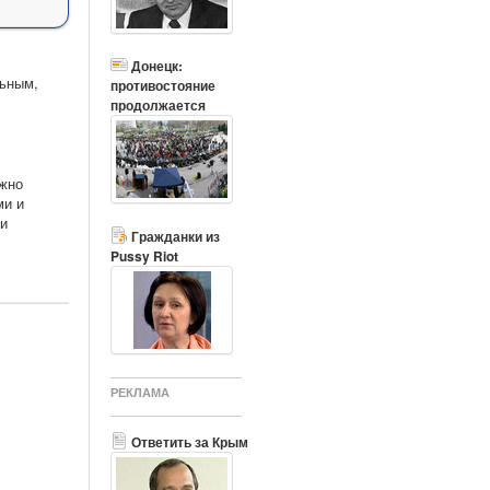
Донецк:
льным,
противостояние
продолжается
лжно
ми и
ми
Гражданки из
Pussy Riot
РЕКЛАМА
Ответить за Крым