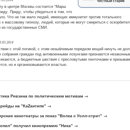
честный старик
у в центре Москвы состоится "Марш
приду. Приду, чтобы убедиться в том, что
мало. Что не так мало людей, имеющих иммунитет против тотального
 к массовому гипнозу, людей, которые не могут смириться с оскорбите
 из государственных СМИ.
3.03.2014
ствии с этой логикой, с этим незыблемым порядком вещей ничуть не до
то собрания граждан под антивоенными лозунгами признаются незаконны
секаются, а бюджетные шествия с пресловутыми ленточками и призыва
ются, но и организовываются властью.
тика Ревзина по политическим мотивам →
 рейды на "КаZантипе" →
ские кинотеатры за показ "Волка с Уолл-стрит" →
ропил" получил кинопремию "Ника" →