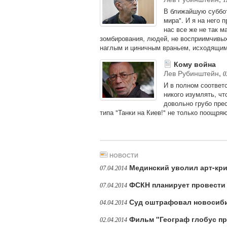
В ближайшую суббот
мира". И я на него 
нас все же не так 
зомбирования, людей, не восприимчивых
наглым и циничным враньем, исходящим
Кому война
Лев Рубинштейн
,
0
И в полном соответ
никого изумлять, ч
довольно грубо пре
типа "Танки на Киев!" не только поощря
НОВОСТИ
Мединский уволил арт-кри
07.04.2014
ФСКН планирует провести
07.04.2014
Суд оштрафовал новосибир
04.04.2014
Фильм "Географ глобус п
02.04.2014