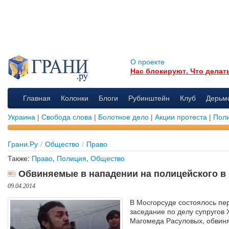
О проекте
Нас блокируют. Что делат
Главная
Колонки
Блоги
Рубинштейн
Клуб
Дерьм
Украина
|
Свобода слова
|
Болотное дело
|
Акции протеста
|
Поли
Грани.Ру
/
Общество
/
Право
Также:
Право
,
Полиция
,
Общество
Обвиняемые в нападении на полицейского в 
09.04.2014
В Мосгорсуде состоялось пе
заседание по делу супругов 
Магомеда Расуловых, обвин