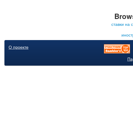
Brows
ставки на 
иност
О проекте
Па