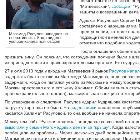
посягательстве на жизнь оп
"Матвеевский",
сообщает
"Ру
защиты о возвращении дела 
Адвокат Расуловой Сергей П
составлено с нарушениями. 
преступлении, которое она н
Магомед Расулов нападает на
подзащитной вменяются деян
оперативника. Кадр видео с
youtube-канала realnostcom
отметив что подобное ходата
После оглашения обвинитель
признать вину. Он пояснил, что сотрудиники полиции были в шта
их принадлежности к правоохранительным органам. Его супруга 
27 июля 2013 года у входа на Матвеевский рынок
Расулов напал
задержать брата его жены Магомеда Магомедова, подозревавшег
задержали, когда он пытался уехать из Москвы на междугородне
Москвы арестовал его и его жену Халимат. Обоим вменена стать
правоохранительного органа), максимальная санкция по которо
По утверждению следствия, Расулов ударил Кудряшова кастетом
на руке у торговца не было. На
видеозаписи
нападения, опублико
касается Халимат Расуловой, то она вообще не нанесла операт
Между тем сайт "Русская планета" передавал со ссылкой на тор
вымогали у семьи Магомедовых деньги за "крышу"
. Когда дагес
пообещали им проблемы. Через несколько дней полицейские пр
Магомедову наркотики и обвинили его в изнасиловании. При эт