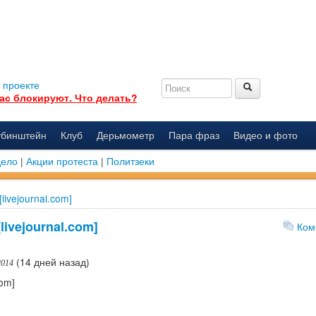
 проекте
ас блокируют. Что делать?
убинштейн
Клуб
Дерьмометр
Пара фраз
Видео и фото
дело
|
Акции протеста
|
Политзеки
livejournal.com]
ivejournal.com]
Ком
(14 дней назад)
2014
com]