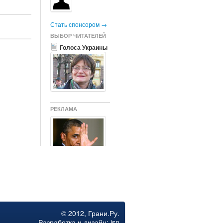
Стать спонсором →
ВЫБОР ЧИТАТЕЛЕЙ
Голоса Украины
РЕКЛАМА
США и Германия
согласовали
последние
убийственные
санкции
© 2012, Грани.Ру.
Разработка и дизайн:
jsn