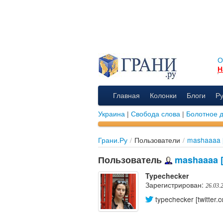
О
Н
Главная
Колонки
Блоги
Р
Украина
|
Свобода слова
|
Болотное 
Грани.Ру
/
Пользователи
/
mashaaaa [
Пользователь
mashaaaa [l
Typechecker
Зарегистрирован:
26.03.
typechecker [twitter.