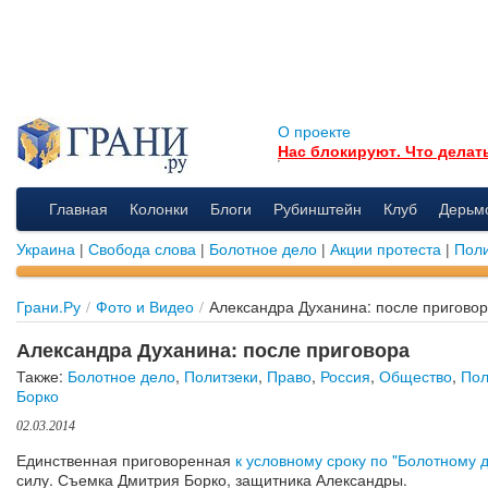
О проекте
Нас блокируют. Что делат
Главная
Колонки
Блоги
Рубинштейн
Клуб
Дерьм
Украина
|
Свобода слова
|
Болотное дело
|
Акции протеста
|
Поли
Грани.Ру
/
Фото и Видео
/
Александра Духанина: после пригово
Александра Духанина: после приговора
Также:
Болотное дело
,
Политзеки
,
Право
,
Россия
,
Общество
,
Пол
Борко
02.03.2014
Единственная приговоренная
к условному сроку по "Болотному 
силу. Съемка Дмитрия Борко, защитника Александры.