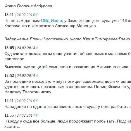
Фото Георгия Албурова
13:11
| 24.02.2014
#
По новым данным
ОВД-Инфо
, у Замоскворецкого суда уже 148
Костюченко и композитор Александр Маноцков.
Задержание Елены Костюченко. Фото Юрия Тимофеева/Грани
13:05
| 24.02.2014
#
Суд считает доказанным факт участия обвиняемых в массовых бе
приговоре.
Высказанные защитой сомнения и возражения Никишина сочла 
12:52
| 24.02.2014
#
За последние несколько минут полиция задержала десятки актив
удается помешать незаконным задержаниям. Полицейским не уд
Надежду Толоконникову.
12:11
| 24.02.2014
#
Нападение на одного из активистов около суда: у него разбито л
11:55
| 24.02.2014
#
Народу у суда все больше, люди продолжают прибывать. Подсчита
хватить.