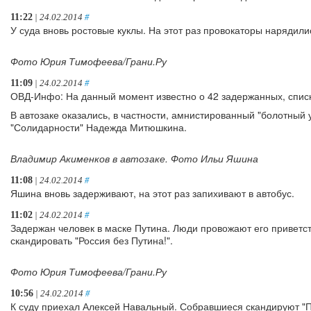
11:22
| 24.02.2014
#
У суда вновь ростовые куклы. На этот раз провокаторы нарядил
Фото Юрия Тимофеева/Грани.Ру
11:09
| 24.02.2014
#
ОВД-Инфо: На данный момент известно о 42 задержанных, спис
В автозаке оказались, в частности, амнистированный "болотный 
"Солидарности" Надежда Митюшкина.
Владимир Акименков в автозаке. Фото Ильи Яшина
11:08
| 24.02.2014
#
Яшина вновь задерживают, на этот раз запихивают в автобус.
11:02
| 24.02.2014
#
Задержан человек в маске Путина. Люди провожают его привет
скандировать "Россия без Путина!".
Фото Юрия Тимофеева/Грани.Ру
10:56
| 24.02.2014
#
К суду приехал Алексей Навальный. Собравшиеся скандируют "П