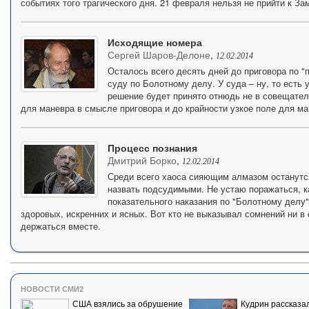
событиях того трагического дня. 21 февраля нельзя не прийти к За
Исходящие номера
Сергей Шаров-Делоне
,
12.02.2014
Осталось всего десять дней до приговора по "
суду по Болотному делу. У суда – ну, то есть 
решение будет принято отнюдь не в совещател
для маневра в смысле приговора и до крайности узкое поле для ма
Процесс познания
Дмитрий Борко
,
12.02.2014
Среди всего хаоса сияющим алмазом останутся 
назвать подсудимыми. Не устаю поражаться, к
показательного наказания по "Болотному делу"
здоровых, искренних и ясных. Вот кто не выказывал сомнений ни в
держаться вместе.
НОВОСТИ СМИ2
США взялись за обрушение
Кудрин рассказал