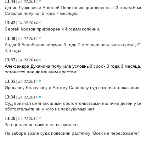
13:44
| 24.02.2014
#
Денис Луцкевич и Алексей Полихович приговорены к 3 годам 6 
Савелов получил 2 года 7 месяцев.
13:42
| 24.02.2014
#
Сергей Кривов приговорен к 4 годам колонии.
13:40
| 24.02.2014
#
Андрей Барабанов получил 3 года 7 месяцев реального срока, Ст
2,5 года.
13:37
| 24.02.2014
#
Александра Духанина получила условный срок - 3 года 3 месяца.
останется под домашним арестом.
13:35
| 24.02.2014
#
Ярославу Белоусову и Артему Савелову суд назначит наказание 
13:34
| 24.02.2014
#
Суд признал смягчающими обстоятельствами наличие детей у Б
обстоятельств ни у кого из подсудимых нет.
13:26
| 24.02.2014
#
За оцепление никого не выпускают.
На заборе возле суда повесили растяжку "Всех не пересажаете!"