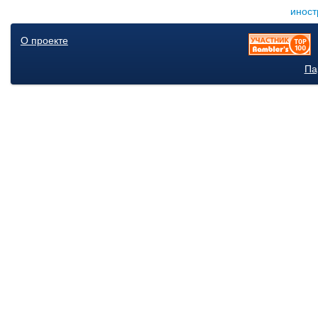
иност
О проекте
Па