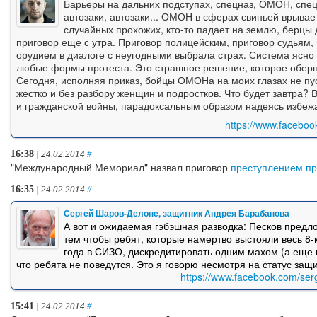
Барьеры на дальних подступах, спецназ, ОМОН, спец
автозаки, автозаки... ОМОН в сферах свиньей врывае
случайных прохожих, кто-то падает на землю, берцы 
приговор еще с утра. Приговор полицейским, приговор судьям, 
орудием в диалоге с неугодными выбрала страх. Система ясно д
любые формы протеста. Это страшное решение, которое оберн
Сегодня, исполняя приказ, бойцы ОМОНа на моих глазах не пу
жестко и без разбору женщин и подростков. Что будет завтра? 
и гражданской войны, парадоксальным образом надеясь избежа
https://www.facebo
16:38
| 24.02.2014
#
"Международный Мемориал" назвал приговор
преступлением пр
16:35
| 24.02.2014
#
Сергей Шаров-Делоне, защитник Андрея Барабанова
А вот и ожидаемая гэбэшная разводка: Песков пред
тем чтобы ребят, которые намертво выстояли весь 
года в СИЗО, дискредитировать одним махом (а еще н
что ребята не поведутся. Это я говорю несмотря на статус защ
https://www.facebook.com/se
15:41
| 24.02.2014
#