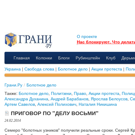
О проекте
Нас блокируют. Что делат
Главная
Колонки
Блоги
Рубинштейн
Клуб
Дерьм
Украина
|
Свобода слова
|
Болотное дело
|
Акции протеста
|
Поли
Грани.Ру
/
Болотное дело
Также:
Болотное дело
,
Политзеки
,
Право
,
Акции протеста
,
Полиц
Александра Духанина
,
Андрей Барабанов
,
Ярослав Белоусов
,
Се
Артем Савелов
,
Алексей Полихович
,
Наталия Никишина
ПРИГОВОР ПО "ДЕЛУ ВОСЬМИ"
24.02.2014
Семеро "болотных узников" получили реальные сроки. Сергей К