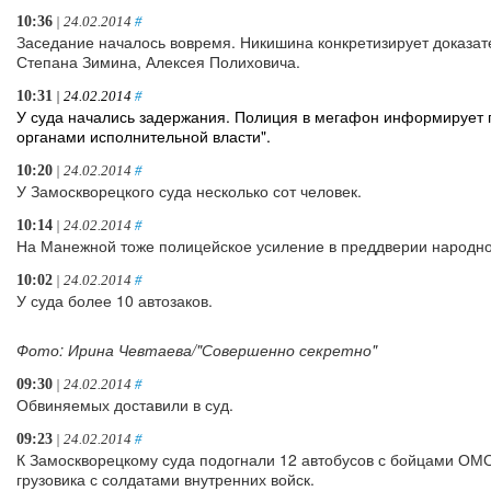
10:36
| 24.02.2014
#
Заседание началось вовремя. Никишина конкретизирует доказат
Степана Зимина, Алексея Полиховича.
10:31
| 24.02.2014
#
У суда начались задержания. Полиция в мегафон информирует гр
органами исполнительной власти".
10:20
| 24.02.2014
#
У Замоскворецкого суда несколько сот человек.
10:14
| 24.02.2014
#
На Манежной тоже полицейское усиление в преддверии народно
10:02
| 24.02.2014
#
У суда более 10 автозаков.
Фото: Ирина Чевтаева/"Совершенно секретно"
09:30
| 24.02.2014
#
Обвиняемых доставили в суд.
09:23
| 24.02.2014
#
К Замоскворецкому суда подогнали 12 автобусов с бойцами ОМ
грузовика с солдатами внутренних войск.