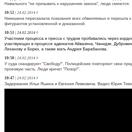
Навального "не призывать к нарушению закона", люди смеются.
10:52
| 24.02.2014
#
Никишина пересказала показания всех обвиняемых и перешла 
фигурантов установленной и доказанной.
10:51
| 24.02.2014
#
Участники процесса и пресса с трудом пробивались через кордон
участвующих в процессе адвокатов Айвазяна, Чанидзе, Дуброви
Лиханову и Борко, а также мать Андрея Барабанова.
10:50
| 24.02.2014
#
У суда скандируют "Свободу!". Полицейские повторяют свои пр
проезжую часть. Люди кричат "Позор!".
10:47
| 24.02.2014
#
Задержание Ильи Яшина и Евгения Левковича. Видео Юрия Тим