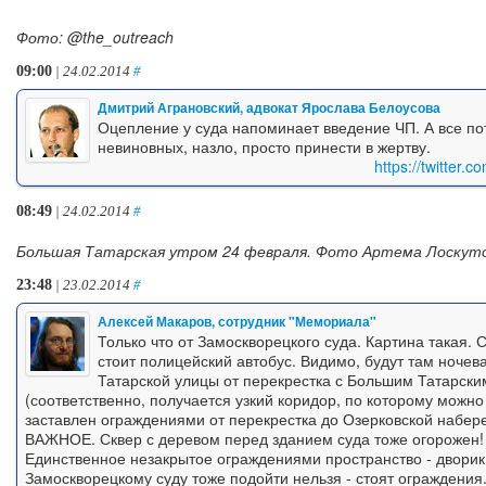
Фото: @the_outreach
09:00
| 24.02.2014
#
Дмитрий Аграновский, адвокат Ярослава Белоусова
Оцепление у суда напоминает введение ЧП. А все по
невиновных, назло, просто принести в жертву.
https://twitter
08:49
| 24.02.2014
#
Большая Татарская утром 24 февраля. Фото Артема Лоскут
23:48
| 23.02.2014
#
Алексей Макаров, сотрудник "Мемориала"
Только что от Замоскворецкого суда. Картина такая. 
стоит полицейский автобус. Видимо, будут там ночев
Татарской улицы от перекрестка с Большим Татарски
(соответственно, получается узкий коридор, по которому можно
заставлен ограждениями от перекрестка до Озерковской набе
ВАЖНОЕ. Сквер с деревом перед зданием суда тоже огорожен! 
Единственное незакрытое ограждениями пространство - дворик
Замоскворецкому суду тоже подойти нельзя - стоят ограждения