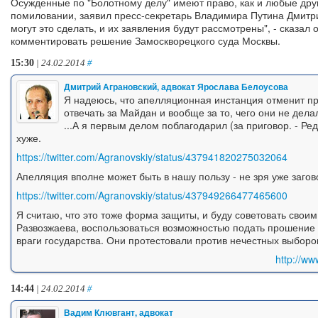
Осужденные по "Болотному делу" имеют право, как и любые друг
помиловании, заявил пресс-секретарь Владимира Путина Дмитри
могут это сделать, и их заявления будут рассмотрены", - сказал 
комментировать решение Замоскворецкого суда Москвы.
15:30
| 24.02.2014
#
Дмитрий Аграновский, адвокат Ярослава Белоусова
Я надеюсь, что апелляционная инстанция отменит п
отвечать за Майдан и вообще за то, чего они не дела
...А я первым делом поблагодарил (за приговор. - Ред
хуже.
https://twitter.com/Agranovskiy/status/437941820275032064
Апелляция вполне может быть в нашу пользу - не зря уже заго
https://twitter.com/Agranovskiy/status/437949266477465600
Я считаю, что это тоже форма защиты, и буду советовать свои
Развозжаева, воспользоваться возможностью подать прошение 
враги государства. Они протестовали против нечестных выборов
http://w
14:44
| 24.02.2014
#
Вадим Клювгант, адвокат