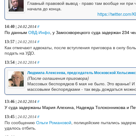
Главный правовой вывод - право там вообще ни при 
начала до конца.
https://twitter.co
14:40
| 24.02.2014
#
По данным
ОВД-Инфо
, у Замоскворецкого суда задержан 234 че
13:57
| 24.02.2014
#
Как отмечают адвокаты, после вступления приговора в силу бол
подать на УДО.
13:54
| 24.02.2014
#
Людмила Алексеева, председатель Московской Хельсинкс
(После оглашения приговора)
Массовых беспорядков 6 мая не было. Это вранье! И с
массовыми беспорядками - так ведь дождаться можно
13:46
| 24.02.2014
#
У суда задержаны Мария Алехина, Надежда Толоконникова и Пе
13:45
| 24.02.2014
#
По сообщению
Ольги Романовой
, полицейские пытались задерж
удалось отбить.