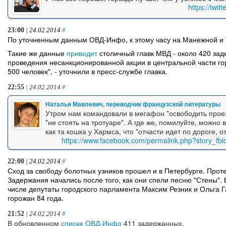
https://twi
23:00
| 24.02.2014
#
По уточненным данным ОВД-Инфо, к этому часу на Манежной и 
Такие же данные
приводит
столичный главк МВД - около 420 зад
проведения несанкционированной акции в центральной части го
500 человек", - уточнили в пресс-службе главка.
22:55
| 24.02.2014
#
Наталья Мавлевич, переводчик французской литературы
Утром нам командовали в мегафон "освободить проез
"не стоять на тротуаре". А где же, помилуйте, можно 
как та кошка у Хармса, что "отчасти идет по дороге, о
https://www.facebook.com/permalink.php?story_
22:00
| 24.02.2014
#
Сход за свободу болотных узников прошел и в Петербурге. Про
Задержания начались после того, как они спели песню "Стены". 
числе депутаты городского парламента Максим Резник и Ольга 
горожан 84 года.
21:52
| 24.02.2014
#
В обновленном
списке ОВД-Инфо
411 задержанных.