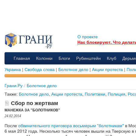
О проекте
Нас блокируют. Что делат
Главная
Колонки
Блоги
Рубинштейн
Клуб
Дерьм
Украина
|
Свобода слова
|
Болотное дело
|
Акции протеста
|
Поли
Грани.Ру
/
Болотное дело
Также:
Болотное дело
,
Акции протеста
,
Политзеки
,
Полиция
,
Рос
Сбор по жертвам
МАНЕЖКА ЗА "БОЛОТНИКОВ"
24.02.2014
После
обвинительного приговора восьмерым "болотникам"
в Мос
6 мая 2012 года. Несколько тысяч человек вышли на Тверскую в