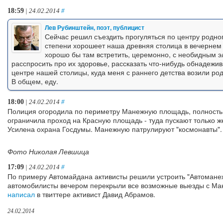
18:59
| 24.02.2014
#
Лев Рубинштейн, поэт, публицист
Сейчас решил съездить прогуляться по центру родног
степени хорошеет наша древняя столица в вечернем 
хорошо бы там встретить, церемонно, с необидным э
расспросить про их здоровье, рассказать что-нибудь обнадежи
центре нашей столицы, куда меня с раннего детства возили р
В общем, еду.
18:00
| 24.02.2014
#
Полиция огородила по периметру Манежную площадь, полностью
ограничила проход на Красную площадь - туда пускают только 
Усилена охрана Госдумы. Манежную патрулируют "космонавты".
Фото Николая Левшица
17:09
| 24.02.2014
#
По примеру Автомайдана активисты решили устроить "Автоманеж
автомобилисты вечером перекрыли все возможные выезды с Ма
написал
в твиттере активист Давид Абрамов.
24.02.2014