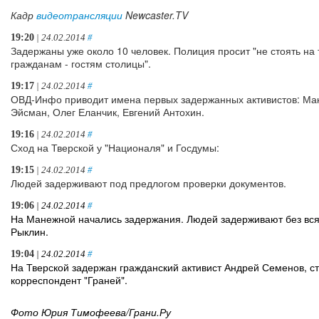
Кадр
видеотрансляции
Newcaster.TV
19:20
| 24.02.2014
#
Задержаны уже около 10 человек. Полиция просит "не стоять на 
гражданам - гостям столицы".
19:17
| 24.02.2014
#
ОВД-Инфо приводит имена первых задержанных активистов: Мак
Эйсман, Олег Еланчик, Евгений Антохин.
19:16
| 24.02.2014
#
Сход на Тверской у "Националя" и Госдумы:
19:15
| 24.02.2014
#
Людей задерживают под предлогом проверки документов.
19:06
| 24.02.2014
#
На Манежной начались задержания. Людей задерживают без вся
Рыклин.
19:04
| 24.02.2014
#
На Тверской задержан гражданский активист Андрей Семенов, с
корреспондент "Граней".
Фото Юрия Тимофеева/Грани.Ру