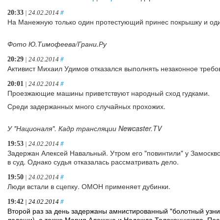
20:33
| 24.02.2014
#
На Манежную только один протестующий принес покрышку и оди
Фото Ю.Тимофеева/Грани.Ру
20:29
| 24.02.2014
#
Активист Михаил Удимов отказался выполнять незаконное требо
20:01
| 24.02.2014
#
Проезжающие машины приветствуют народный сход гудками.
Среди задержанных много случайных прохожих.
У "Националя". Кадр трансляции Newcaster.TV
19:53
| 24.02.2014
#
Задержан Алексей Навальный. Утром его "повинтили" у Замоскво
в суд. Однако судья отказалась рассматривать дело.
19:50
| 24.02.2014
#
Люди встали в сцепку. ОМОН применяет дубинки.
19:42
| 24.02.2014
#
Второй раз за день задержаны амнистированный "болотный узник
ладоши), а также Мария Алехина и Надежда Толоконникова. Пос