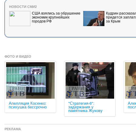
НОВОСТИ СМИ2
США взялись за обрушение
Кудрин рассказал
экономик крупнейших
придется заплат
городов РФ
за Крым
ФОТО И ВИДЕО
Апелляция Косенко:
"Стратегия-6":
Але
психушка бессрочно
задержания у
посл
памятника Жукову
РЕКЛАМА