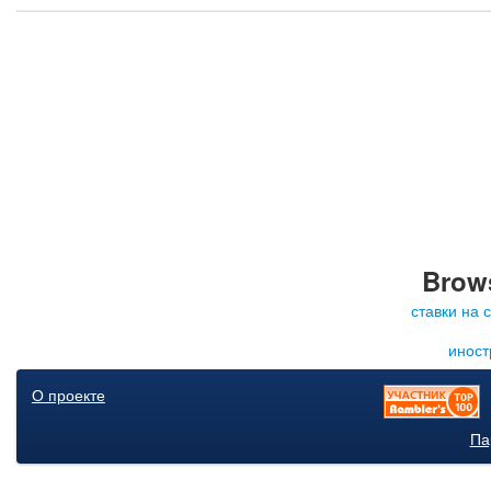
Brows
ставки на 
иност
О проекте
Па