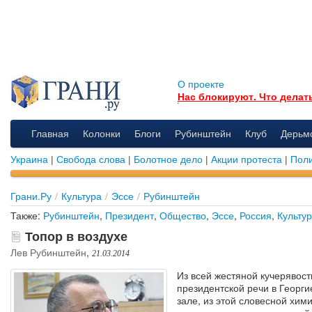
О проекте
Нас блокируют. Что делат
Главная
Колонки
Блоги
Рубинштейн
Клуб
Дерьм
Украина
|
Свобода слова
|
Болотное дело
|
Акции протеста
|
Поли
Грани.Ру
/
Культура
/
Эссе
/
Рубинштейн
Также:
Рубинштейн
,
Президент
,
Общество
,
Эссе
,
Россия
,
Культу
Топор в воздухе
Лев Рубинштейн
,
21.03.2014
Из всей жестяной кучерявост
президентской речи в Георги
зале, из этой словесной хим