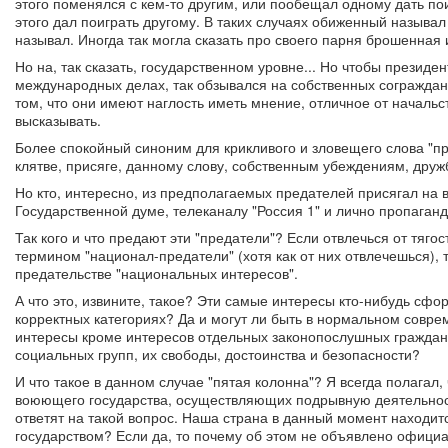
этого поменялся с кем-то другим, или пообещал одному дать по
этого дал поиграть другому. В таких случаях обиженный называл
называл. Иногда так могла сказать про своего парня брошенная 
Но на, так сказать, государственном уровне... Но чтобы презид
международных делах, так обзывался на собственных сограждан,
том, что они имеют наглость иметь мнение, отличное от начальс
высказывать.
Более спокойный синоним для крикливого и зловещего слова "пр
клятве, присяге, данному слову, собственным убеждениям, друж
Но кто, интересно, из предполагаемых предателей присягал на 
Государственной думе, телеканалу "Россия 1" и лично пропаганд
Так кого и что предают эти "предатели"? Если отвлечься от тяго
термином "национал-предатели" (хотя как от них отвлечешься), 
предательстве "национальных интересов".
А что это, извините, такое? Эти самые интересы кто-нибудь сф
корректных категориях? Да и могут ли быть в нормальном совр
интересы кроме интересов отдельных законопослушных граждан
социальных групп, их свободы, достоинства и безопасности?
И что такое в данном случае "пятая колонна"? Я всегда полагал
воюющего государства, осуществляющих подрывную деятельность
ответят на такой вопрос. Наша страна в данный момент находит
государством? Если да, то почему об этом не объявлено официал