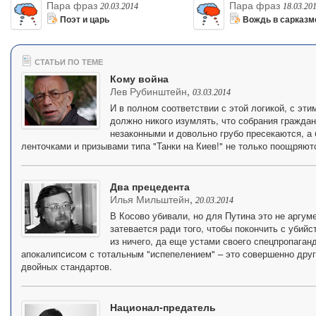
Пара фраз
Пара фраз
20.03.2014
18.03.20
Поэт и царь
Вождь в сарказм
СТАТЬИ ПО ТЕМЕ
Кому война
Лев Рубинштейн
,
03.03.2014
И в полном соответствии с этой логикой, с эт
должно никого изумлять, что собрания гражда
незаконными и довольно грубо пресекаются, 
ленточками и призывами типа "Танки на Киев!" не только поощряют
Два прецедента
Илья Мильштейн
,
20.03.2014
В Косово убивали, но для Путина это не аргуме
затевается ради того, чтобы покончить с убийс
из ничего, да еще устами своего спецпропаган
апокалипсисом с тотальным "испепелением" – это совершенно друг
двойных стандартов.
Национал-предатель