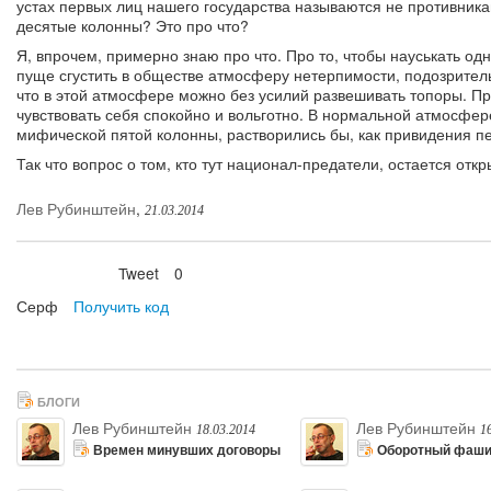
устах первых лиц нашего государства называются не противника
десятые колонны? Это про что?
Я, впрочем, примерно знаю про что. Про то, чтобы науськать одн
пуще сгустить в обществе атмосферу нетерпимости, подозрительн
что в этой атмосфере можно без усилий развешивать топоры. Про
чувствовать себя спокойно и вольготно. В нормальной атмосфер
мифической пятой колонны, растворились бы, как привидения п
Так что вопрос о том, кто тут национал-предатели, остается отк
Лев Рубинштейн
,
21.03.2014
Tweet
0
Нравится
Серф
Получить код
БЛОГИ
Лев Рубинштейн
Лев Рубинштейн
18.03.2014
1
Времен минувших договоры
Оборотный фаш