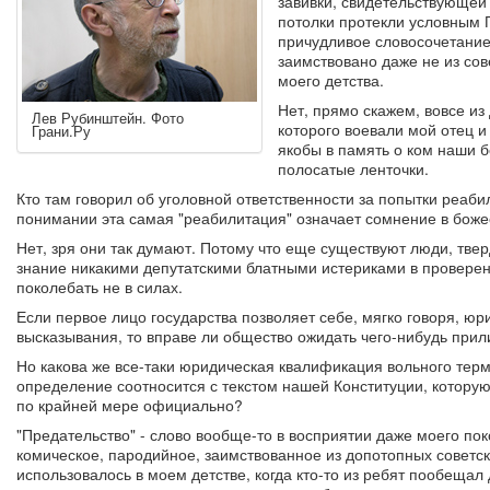
завивки, свидетельствующей
потолки протекли условным 
причудливое словосочетание
заимствовано даже не из сов
моего детства.
Нет, прямо скажем, вовсе из 
Лев Рубинштейн. Фото
которого воевали мой отец и 
Грани.Ру
якобы в память о ком наши 
полосатые ленточки.
Кто там говорил об уголовной ответственности за попытки реаб
понимании эта самая "реабилитация" означает сомнение в бож
Нет, зря они так думают. Потому что еще существуют люди, твер
знание никакими депутатскими блатными истериками в проверен
поколебать не в силах.
Если первое лицо государства позволяет себе, мягко говоря, ю
высказывания, то вправе ли общество ожидать чего-нибудь прили
Но какова же все-таки юридическая квалификация вольного терм
определение соотносится с текстом нашей Конституции, которую,
по крайней мере официально?
"Предательство" - слово вообще-то в восприятии даже моего по
комическое, пародийное, заимствованное из допотопных советс
использовалось в моем детстве, когда кто-то из ребят пообещал