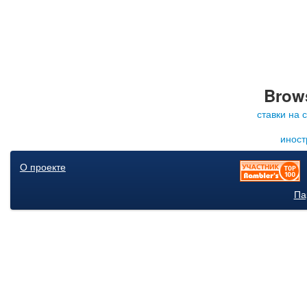
Brows
ставки на 
иност
О проекте
Па