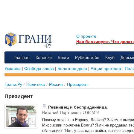
О проекте
Нас блокируют. Что делат
Главная
Колонки
Блоги
Рубинштейн
Клуб
Дерьм
Украина
|
Свобода слова
|
Болотное дело
|
Акции протеста
|
Поли
Грани.Ру
/
Политика
/
Россия
/
Президент
Президент
Ревнивец и бесприданница
Виталий Портников
,
11.04.2014
Почему хочешь в Европу, Лариса? Зачем с амери
Миссисипи приятнее Волги? Я ли не продавал теб
облигации? "Нет, у вас одна шайка, вы все заодно