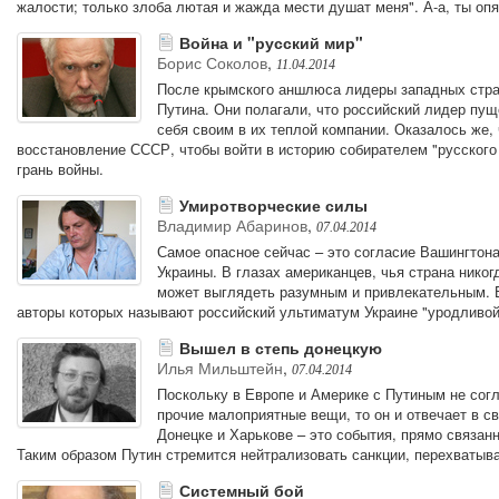
жалости; только злоба лютая и жажда мести душат меня". А-а, ты оп
Война и "русский мир"
Борис Соколов
,
11.04.2014
После крымского аншлюса лидеры западных стран
Путина. Они полагали, что российский лидер пу
себя своим в их теплой компании. Оказалось же,
восстановление СССР, чтобы войти в историю собирателем "русского 
грань войны.
Умиротворческие силы
Владимир Абаринов
,
07.04.2014
Самое опасное сейчас – это согласие Вашингтон
Украины. В глазах американцев, чья страна нико
может выглядеть разумным и привлекательным. В
авторы которых называют российский ультиматум Украине "уродливой
Вышел в степь донецкую
Илья Мильштейн
,
07.04.2014
Поскольку в Европе и Америке с Путиным не сог
прочие малоприятные вещи, то он и отвечает в с
Донецке и Харькове – это события, прямо связан
Таким образом Путин стремится нейтрализовать санкции, перехватыв
Системный бой