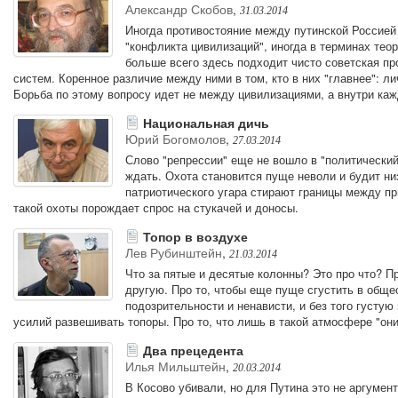
Александр Скобов
,
31.03.2014
Иногда противостояние между путинской Россией
"конфликта цивилизаций", иногда в терминах тео
больше всего здесь подходит чисто советская пр
систем. Коренное различие между ними в том, кто в них "главнее": л
Борьба по этому вопросу идет не между цивилизациями, а внутри каж
Национальная дичь
Юрий Богомолов
,
27.03.2014
Слово "репрессии" еще не вошло в "политический 
ждать. Охота становится пуще неволи и будит н
патриотического угара стирают границы между пр
такой охоты порождает спрос на стукачей и доносы.
Топор в воздухе
Лев Рубинштейн
,
21.03.2014
Что за пятые и десятые колонны? Это про что? Пр
другую. Про то, чтобы еще пуще сгустить в общ
подозрительности и ненависти, и без того густую
усилий развешивать топоры. Про то, что лишь в такой атмосфере "они
Два прецедента
Илья Мильштейн
,
20.03.2014
В Косово убивали, но для Путина это не аргумент