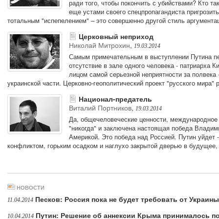
ради того, чтобы покончить с убийствами? Кто та
еще устами своего спецпропагандиста пригрозит
тотальным "испепелением" – это совершенно другой стиль аргумента
Церковный неприход
Николай Митрохин
,
19.03.2014
Самым примечательным в выступлении Путина п
отсутствие в зале одного человека - патриарха 
лицом самой серьезной неприятности за полвека 
украинской части. Церковно-геополитический проект "русского мира" 
Национал-предатель
Виталий Портников
,
19.03.2014
Да, общечеловеческие ценности, международное п
"никогда" и заключена настоящая победа Владими
Америкой. Это победа над Россией. Путин уйдет 
конфликтом, горьким осадком и наглухо закрытой дверью в будущее, 
НОВОСТИ
Песков: Россия пока не будет требовать от Украи
11.04.2014
Путин: Решение об аннексии Крыма принималось п
10.04.2014