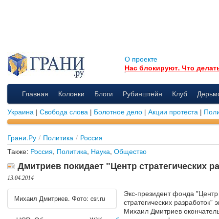
О проекте
Нас блокируют. Что делат
Главная
Колонки
Блоги
Рубинштейн
Клуб
Дерьм
Украина
|
Свобода слова
|
Болотное дело
|
Акции протеста
|
Поли
Грани.Ру
/
Политика
/
Россия
Также:
Россия
,
Политика
,
Наука
,
Общество
Дмитриев покидает "Центр стратегических р
13.04.2014
Экс-президент фонда "Центр
Михаил Дмитриев. Фото: csr.ru
стратегических разработок" 
Михаил Дмитриев окончател