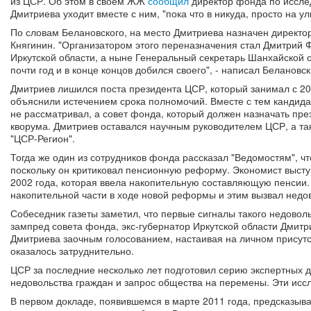
из ЦСР. Об этом в своем ЖЖ
сообщил
директор фонда по иссле
Дмитриева уходит вместе с ним, "пока что в никуда, просто на ул
По словам Белановского, на место Дмитриева назначен директ
Княгинин. "Организатором этого переназначения стал Дмитрий
Иркутской области, а ныне Генеральный секретарь Шанхайской о
почти год и в конце концов добился своего", - написал Белановск
Дмитриев лишился поста президента ЦСР, который занимал с 2005 
объяснили истечением срока полномочий. Вместе с тем кандида
не рассматривал, а совет фонда, который должен назначать пре
кворума. Дмитриев оставался научным руководителем ЦСР, а та
"ЦСР-Регион".
Тогда же один из сотрудников фонда рассказал "Ведомостям", ч
поскольку он критиковал пенсионную реформу. Экономист выст
2002 года, которая ввела накопительную составляющую пенсии.
накопительной части в ходе новой реформы и этим вызвал недов
Собеседник газеты заметил, что первые сигналы такого недовол
зампред совета фонда, экс-губернатор Иркутской области Дмит
Дмитриева заочным голосованием, настаивая на личном присутст
оказалось затруднительно.
ЦСР за последние несколько лет подготовил серию экспертных д
недовольства граждан и запрос общества на перемены. Эти исс
В первом докладе, появившемся в марте 2011 года, предсказыв