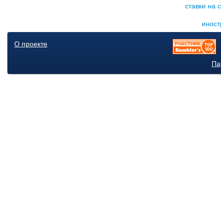
ставки на 
иност
О проекте
Па