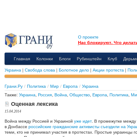
О проекте
Нас блокируют. Что делат
Главная
Колонки
Блоги
Рубинштейн
Клуб
Дерьм
Украина
|
Свобода слова
|
Болотное дело
|
Акции протеста
|
Поли
Грани.Ру
/
Политика
/
Мир
/
Европа
/
Украина
Также:
Украина
,
Россия
,
Война
,
Общество
,
Европа
,
Политика
,
Ми
Оценная лексика
15.04.2014
Война между Россией и Украиной
уже идет
. В промежутке межд
в Донбассе
российские гражданские активисты съездили на Укра
теми, кто не принимал участия в протестах. Простые украинцы г