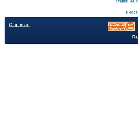
ставки на 
иност
О проекте
Па