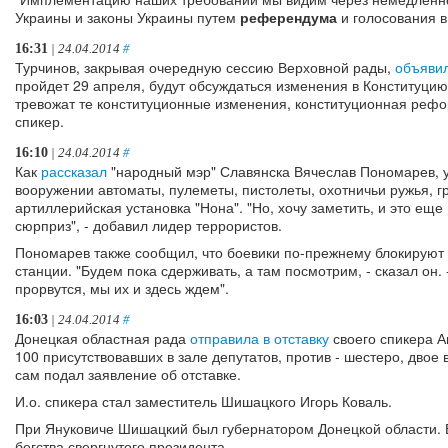
Украины и законы Украины путем
референдума
и голосования в
16:31
| 24.04.2014
#
Турчинов, закрывая очередную сессию Верховной рады,
объяви
пройдет 29 апреля, будут обсуждаться изменения в Конституцию
тревожат те конституционные изменения, конституционная рефо
спикер.
16:10
| 24.04.2014
#
Как
рассказал
"народный мэр" Славянска Вячеслав Пономарев, у
вооружении автоматы, пулеметы, пистолеты, охотничьи ружья, 
артиллерийская установка "Нона". "Но, хочу заметить, и это еще 
сюрприз", - добавил лидер террористов.
Пономарев также сообщил, что боевики по-прежнему блокируют 
станции. "Будем пока сдерживать, а там посмотрим, - сказал он. -
прорвутся, мы их и здесь ждем".
16:03
| 24.04.2014
#
Донецкая областная рада
отправила в отставку
своего спикера А
100 присутствовавших в зале депутатов, против - шестеро, двое
сам подал заявление об отставке.
И.о. спикера стал заместитель Шишацкого Игорь Коваль.
При Януковиче Шишацкий был губернатором Донецкой области. Ег
бегства свергнутого президента.