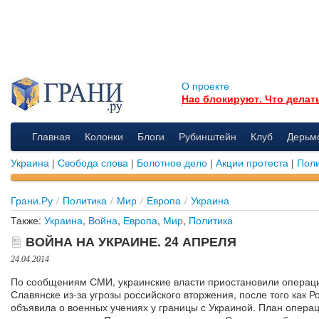
О проекте
Нас блокируют. Что делат
Главная
Колонки
Блоги
Рубинштейн
Клуб
Дерьм
Украина
|
Свобода слова
|
Болотное дело
|
Акции протеста
|
Поли
Грани.Ру
/
Политика
/
Мир
/
Европа
/
Украина
Также:
Украина
,
Война
,
Европа
,
Мир
,
Политика
ВОЙНА НА УКРАИНЕ. 24 АПРЕЛЯ
24.04.2014
По сообщениям СМИ, украинские власти приостановили операц
Славянске из-за угрозы российского вторжения, после того как Р
объявила о военных учениях у границы с Украиной. План опера