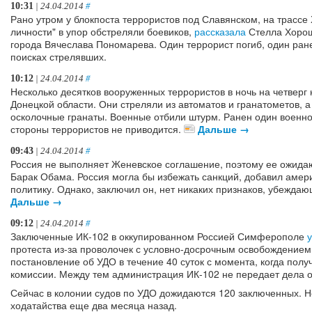
10:31
| 24.04.2014
#
Рано утром у блокпоста террористов под Славянском, на трассе 
личности" в упор обстреляли боевиков,
рассказала
Стелла Хорош
города Вячеслава Пономарева. Один террорист погиб, один ран
поисках стрелявших.
10:12
| 24.04.2014
#
Несколько десятков вооруженных террористов в ночь на четверг 
Донецкой области. Они стреляли из автоматов и гранатометов, а
осколочные гранаты. Военные отбили штурм. Ранен один военно
стороны террористов не приводится.
Дальше →
09:43
| 24.04.2014
#
Россия не выполняет Женевское соглашение, поэтому ее ожида
Барак Обама. Россия могла бы избежать санкций, добавил амер
политику. Однако, заключил он, нет никаких признаков, убежда
Дальше →
09:12
| 24.04.2014
#
Заключенные ИК-102 в оккупированном Россией Симферополе
протеста из-за проволочек с условно-досрочным освобождением
постановление об УДО в течение 40 суток с момента, когда пол
комиссии. Между тем администрация ИК-102 не передает дела о
Сейчас в колонии судов по УДО дожидаются 120 заключенных. Н
ходатайства еще два месяца назад.