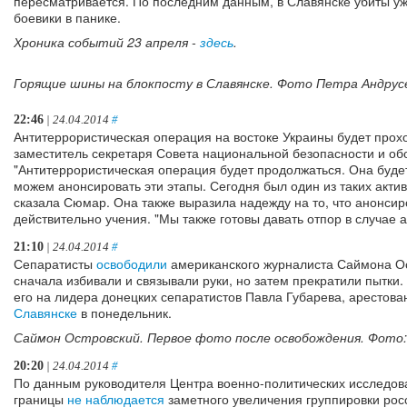
пересматривается. По последним данным, в Славянске убиты уж
боевики в панике.
Хроника событий 23 апреля -
здесь
.
Горящие шины на блокпосту в Славянске. Фото Петра Андрус
22:46
| 24.04.2014
#
Антитеррористическая операция на востоке Украины будет прохо
заместитель секретаря Совета национальной безопасности и о
"Антитеррористическая операция будет продолжаться. Она будет
можем анонсировать эти этапы. Сегодня был один из таких актив
сказала Сюмар. Она также выразила надежду на то, что анонси
действительно учения. "Мы также готовы давать отпор в случае 
21:10
| 24.04.2014
#
Сепаратисты
освободили
американского журналиста Саймона Ос
сначала избивали и связывали руки, но затем прекратили пытки.
его на лидера донецких сепаратистов Павла Губарева, арестов
Славянске
в понедельник.
Саймон Островский. Первое фото после освобождения. Фото: 
20:20
| 24.04.2014
#
По данным руководителя Центра военно-политических исследов
границы
не наблюдается
заметного увеличения группировки рос