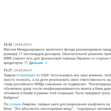
15:42
| 24.04.2014
#
Миссия Международного валютного фонда рекомендовала предо
размере 17 миллиардов долларов. Окончательное решение прим
МВФ откроет путь для финансовой помощи Украине со стороны 
кредиторов.
Дальше →
15:27
| 24.04.2014
#
Лавров
потребовал
от США "использовать все свое влияние, что
просто осознать, а на деле реализовать свою ответственность з
глава российского МИДа сомнению не подвергает. "Контртеррори
объявлена сразу после неафишировавшегося визита в Киев дире
объявили в Киеве в рамках этой операции, была прервана сразу
Байдена".
По
словам
Лаврова, первые шаги для разрешения конфликта на
Киев. "Это абсолютно неоспоримая вещь", - подчеркнул чиновник