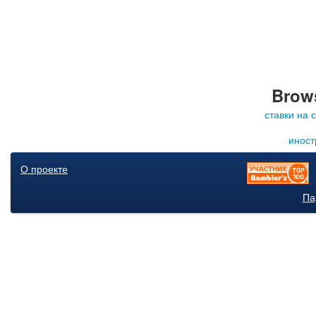
Brows
ставки на 
иност
О проекте
Па