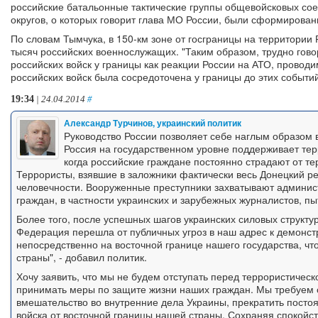
российские батальонные тактические группы общевойсковых со
округов, о которых говорит глава МО России, были сформированы
По словам Тымчука, в 150-км зоне от госграницы на территории 
тысяч российских военнослужащих. "Таким образом, трудно гов
российских войск у границы как реакции России на АТО, провод
российских войск была сосредоточена у границы до этих событий
19:34
| 24.04.2014
#
Александр Турчинов, украинский политик
Руководство России позволяет себе наглым образом 
Россия на государственном уровне поддерживает тер
когда российские граждане постоянно страдают от те
Террористы, взявшие в заложники фактически весь Донецкий ре
человечности. Вооруженные преступники захватывают админист
граждан, в частности украинских и зарубежных журналистов, п
Более того, после успешных шагов украинских силовых структу
Федерация перешла от публичных угроз в наш адрес к демонс
непосредственно на восточной границе нашего государства, чт
страны", - добавил политик.
Хочу заявить, что мы не будем отступать перед террористичес
принимать меры по защите жизни наших граждан. Мы требуем 
вмешательство во внутренние дела Украины, прекратить постоя
войска от восточной границы нашей страны. Сохраняя спокойс