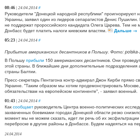
08:46
| 24.04.2014
#
Руководители "Донецкой народной республики" проигнорируют 
Украины, заявил один из лидеров сепаратистов Денис Пушилин.
не поддержат пророссийского кандидата Олега Царева. Тем не 
Донбасс будет платить налоги киевским властям.
Дальше →
05:23
| 24.04.2014
#
Прибытие американских десантников в Польшу. Фото: polska-z
В Польшу
прибыли
150 американских десантников. Они проведу
этой страны. В ближайшие дни дополнительные подразделения 
страны Балтии.
Пресс-секретарь Пентагона контр-адмирал Джон Кирби прямо свя
Украине. "Таким образом мы хотим продемонстрировать Москве,
обязательствам на европейском континенте", - заявил военный.
01:43
| 24.04.2014
#
Как
сообщает
руководитель Центра военно-политических исслед
захваченных боевиками городах Донецкой области резко снизил
момент мы не можем сказать, идет ли речь об их эксфильтрации
переброске в другие районы в Донбассе. Будем надеяться на пер
24.04.2014