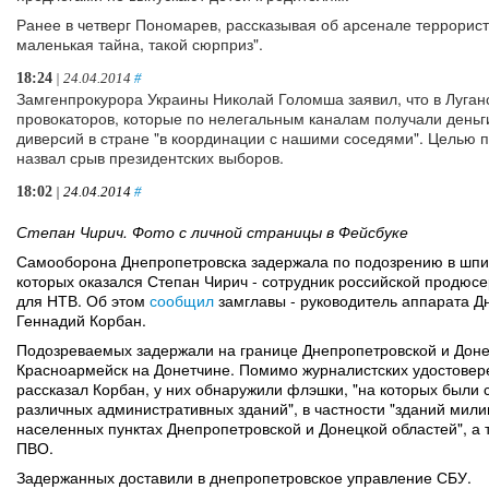
Ранее в четверг Пономарев, рассказывая об арсенале террорис
маленькая тайна, такой сюрприз".
18:24
| 24.04.2014
#
Замгенпрокурора Украины Николай Голомша заявил, что в Луган
провокаторов, которые по нелегальным каналам получали деньг
диверсий в стране "в координации с нашими соседями". Целью
назвал срыв президентских выборов.
18:02
| 24.04.2014
#
Степан Чирич. Фото с личной страницы в Фейсбуке
Самооборона Днепропетровска задержала по подозрению в шпио
которых оказался Степан Чирич - сотрудник российской продю
для НТВ. Об этом
сообщил
замглавы - руководитель аппарата 
Геннадий Корбан.
Подозреваемых задержали на границе Днепропетровской и Донец
Красноармейск на Донетчине. Помимо журналистских удостовере
рассказал Корбан, у них обнаружили флэшки, "на которых были
различных административных зданий", в частности "зданий мили
населенных пунктах Днепропетровской и Донецкой областей", а т
ПВО.
Задержанных доставили в днепропетровское управление СБУ.