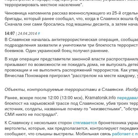
терроризировать местное население".
Чиновница напомнила рассказ военнослужащего из 25-й отдель
бригады, который ранее сообщал, что, когда в Славянск вошла 
Сначала они сами бросались под машины десанта, а затем начал
14:07
| 24.04.2014
#
В Славянске началась антитеррористическая операция, сообща
подразделения захватили и уничтожили три блокпоста террористо
боевиков. Один украинский боец получил ранение.
В ходе операции представители законной власти распространили
призывают по возможности не покидать дома, не выпускать детей
провокации и не выполнять распоряжений террористов. Как утв
Вячеслав Пономарев пригрозил "расстрелом на месте каждому, у
Объекты, контролируемые террористами в Славянске. Изобра
Ранее, вскоре после 12:00 (13:00 мск), Kramatorsk.info
передава
блокпост на харьковской трассе под Славянском, убив троих тер
источник, солдаты, названные почему-то "неизвестными", "обстр
СМИ никто не пострадал".
К Славянску с нескольких сторон
стягивается
бронетехника украи
вертолеты, которые, как предполагается, контролируют передв
сообщают, что слышны выстрелы. Мобильная связь
работает с 