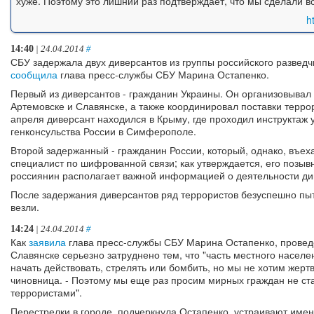
хуже. Поэтому это лишний раз подтверждает, что мы сделали в
h
14:40
| 24.04.2014
#
СБУ задержала двух диверсантов из группы российского разведч
сообщила
глава пресс-службы СБУ Марина Остапенко.
Первый из диверсантов - гражданин Украины. Он организовывал
Артемовске и Славянске, а также координировал поставки терро
апреля диверсант находился в Крыму, где проходил инструктаж 
генконсульства России в Симферополе.
Второй задержанный - гражданин России, который, однако, въеха
специалист по шифрованной связи; как утверждается, его позывн
россиянин располагает важной информацией о деятельности див
После задержания диверсантов ряд террористов безуспешно пыт
везли.
14:24
| 24.04.2014
#
Как
заявила
глава пресс-службы СБУ Марина Остапенко, провед
Славянске серьезно затруднено тем, что "часть местного насел
начать действовать, стрелять или бомбить, но мы не хотим жерт
чиновница. - Поэтому мы еще раз просим мирных граждан не с
террористами".
Перестрелки в городе, подчеркнула Остапенко, устраивают име