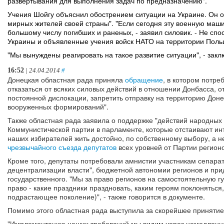
развертывания для выполнения задач по предназначению".
Учения Шойгу объяснил обострением ситуации на Украине. Он о
мирных жителей своей страны". "Если сегодня эту военную машин
большому числу погибших и раненых, - заявил силовик. - Не сп
Украины и объявленные учения войск НАТО на территории Польш
"Мы вынуждены реагировать на такое развитие ситуации", - закл
16:52
| 24.04.2014
#
Донецкая областная рада приняла
обращение
, в котором потре
отказаться от всяких силовых действий в отношении Донбасса, 
постоянной дислокации, запретить отправку на территорию Дон
вооруженных формирований".
Также областная рада заявила о поддержке "действий народных 
Коммунистической партии в парламенте, которые отстаивают ин
наших избирателей жить достойно, по собственному выбору, а не
чрезвычайного съезда депутатов
всех уровней от Партии регионо
Кроме того, депутаты потребовали амнистии участникам сепарати
децентрализации власти", бюджетной автономии регионов и при
государственного. "Мы за право регионов на самостоятельную 
право - какие праздники праздновать, каким героям поклоняться,
подрастающее поколение)", - также говорится в документе.
Помимо этого областная рада выступила за скорейшее приняти
"Имплементацию наших требований мы видим через немедленно