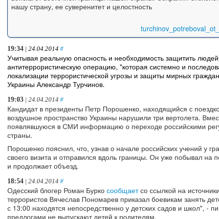
нашу страну, ее суверенитет и целостность
turchinov_potreboval_ot_
19:34
| 24.04.2014
#
Учитывая реальную опасность и необходимость защитить людей,
антитеррористическую операцию, "которая системно и последов
локализации террористической угрозы и защиты мирных граждан
Украины Александр Турчинов.
19:03
| 24.04.2014
#
Кандидат в президенты Петр Порошенко, находящийся с поездко
воздушное пространство Украины нарушили три вертолета. Вмес
появлявшуюся в СМИ информацию о переходе российскими рег
страны.
Порошенко пояснил, что, узнав о начале российских учений у г
своего визита и отправился вдоль границы. Он уже побывал на 
и продолжает объезд.
18:54
| 24.04.2014
#
Одесский блогер Роман Бурко
сообщает
со ссылкой на источники
террористов Вячеслав Пономарев приказал боевикам занять детс
с 13:00 находятся непосредственно у детских садов и школ", - 
предлогами не выпускают детей к родителям.