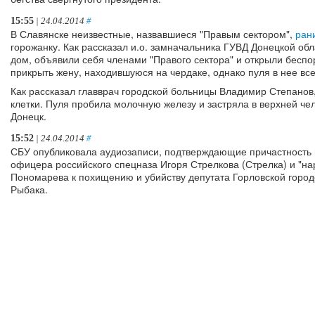
15:55
| 24.04.2014
#
В Славянске неизвестные, назвавшиеся "Правым сектором",
ран
горожанку. Как рассказал и.о. замначальника ГУВД Донецкой об
дом, объявили себя членами "Правого сектора" и открыли бесп
прикрыть жену, находившуюся на чердаке, однако пуля в нее все
Как рассказал главврач городской больницы Владимир Степанов
клетки. Пуля пробила молочную железу и застряла в верхней ч
Донецк.
15:52
| 24.04.2014
#
СБУ опубликовала аудиозаписи, подтверждающие причастность 
офицера российского спецназа Игоря Стрелкова (Стрелка) и "н
Пономарева к похищению и убийству депутата Горловской горо
Рыбака.