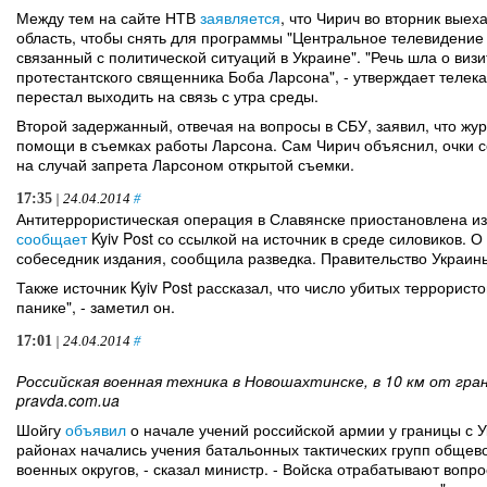
Между тем на сайте НТВ
заявляется
, что Чирич во вторник вые
область, чтобы снять для программы "Центральное телевидение
связанный с политической ситуаций в Украине". "Речь шла о виз
протестантского священника Боба Ларсона", - утверждает теле
перестал выходить на связь с утра среды.
Второй задержанный, отвечая на вопросы в СБУ, заявил, что журн
помощи в съемках работы Ларсона. Сам Чирич объяснил, очки 
на случай запрета Ларсоном открытой съемки.
17:35
| 24.04.2014
#
Антитеррористическая операция в Славянске приостановлена из-
сообщает
Kyiv Post со ссылкой на источник в среде силовиков. 
собеседник издания, сообщила разведка. Правительство Украин
Также источник Kyiv Post рассказал, что число убитых террорист
панике", - заметил он.
17:01
| 24.04.2014
#
Российская военная техника в Новошахтинске, в 10 км от гран
pravda.com.ua
Шойгу
объявил
о начале учений российской армии у границы с У
районах начались учения батальонных тактических групп обще
военных округов, - сказал министр. - Войска отрабатывают воп