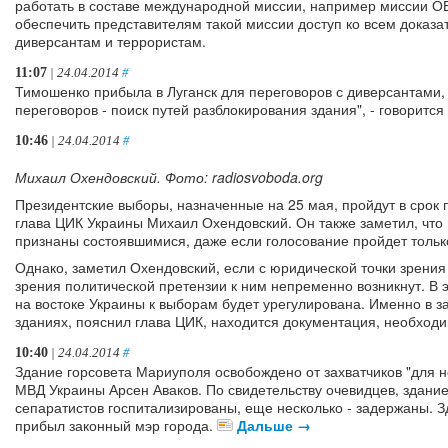
работать в составе международной миссии, например миссии О
обеспечить представителям такой миссии доступ ко всем доказа
диверсантам и террористам.
11:07
| 24.04.2014
#
Тимошенко прибыла в Луганск для переговоров с диверсантами,
переговоров - поиск путей разблокирования здания", - говоритс
10:46
| 24.04.2014
#
Михаил Охендовский. Фото: radiosvoboda.org
Президентские выборы, назначенные на 25 мая, пройдут в срок
глава ЦИК Украины Михаил Охендовский. Он также заметил, что 
признаны состоявшимися, даже если голосование пройдет только
Однако, заметил Охендовский, если с юридической точки зрения 
зрения политической претензии к ним непременно возникнут. В э
на востоке Украины к выборам будет урегулирована. Именно в 
зданиях, пояснил глава ЦИК, находится документация, необход
10:40
| 24.04.2014
#
Здание горсовета Мариуполя освобождено от захватчиков "для н
МВД Украины Арсен Аваков. По свидетельству очевидцев, здание
сепаратистов госпитализированы, еще несколько - задержаны. З
прибыл законный мэр города.
Дальше →