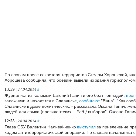
По словам пресс-секретаря террористов Стеллы Хорошевой, иде
Хорошева сообщила, что боевики вывели из здания горисполком
13:59
| 24.04.2014
#
Журналист из Коломыи Евгений Гапич и его брат Геннадий,
проп
заложники и находятся в Славянске,
сообщают
"Вікна". "Как со
Славянске в доме политических, - рассказала Оксана Гапич, же
людей для срыва (президентских. -
Ред.)
выборов". Оксана Гапич
12:55
| 24.04.2014
#
Глава СБУ Валентин Наливайченко
выступил
за привлечение пр
ходом антитеррористической операции. По словам начальника с