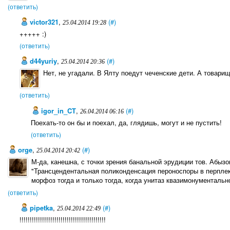
(ответить)
victor321
,
(#)
25.04.2014 19:28
+++++ :)
(ответить)
d44yuriy
,
(#)
25.04.2014 20:36
Нет, не угадали. В Ялту поедут чеченские дети. А товари
(ответить)
igor_in_CT
,
(#)
26.04.2014 06:16
Поехать-то он бы и поехал, да, глядишь, могут и не пустить!
(ответить)
orge
,
(#)
25.04.2014 20:42
М-да, канешна, с точки зрения банальной эрудиции тов. Абызо
"Трансцендентальная поликонденсация пероноспоры в перпле
морфоз тогда и только тогда, когда унитаз квазимонументальн
(ответить)
pipetka
,
(#)
25.04.2014 22:49
!!!!!!!!!!!!!!!!!!!!!!!!!!!!!!!!!!!!!!!!!!