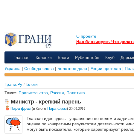
О проекте
Нас блокируют. Что делат
Главная
Колонки
Блоги
Рубинштейн
Клуб
Дерьм
Украина
|
Свобода слова
|
Болотное дело
|
Акции протеста
|
Поли
Грани.Ру
/
Блоги
Также:
Правительство
,
Россия
,
Политика
Министр - крепкий парень
Пара фраз
(в блоге
Пара фраз
)
25.04.2014
Главная идея здесь - управление по целям и задачам,
оценка по конкретным результатам деятельности чин
могут быть показатели, которые характеризуют реал