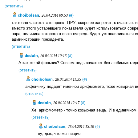
(ответить)
choibolsan
,
(#)
26.04.2014 09:53
тактовая частота- это проект ЦРУ, скоро ее запретят, к счастью. 
вместо этого устаревшего показателя будет использоваться совр
пара, величина которого в свою очередь будет устанавливаться
администрации президента.
(ответить)
dedoln
,
(#)
26.04.2014 10:16
А как же ай-фоньчик? Совсем ведь зачахнет без любимых гадж
(ответить)
choibolsan
,
(#)
26.04.2014 11:35
айфончику подарят именной арифмометр, тоже козырная в
(ответить)
dedoln
,
(#)
26.04.2014 12:17
Хе, арифмометр - точно козырная вещь. И в единичном 
(ответить)
choibolsan
,
(#)
26.04.2014 15:10
ну, дык, что мы нищиe