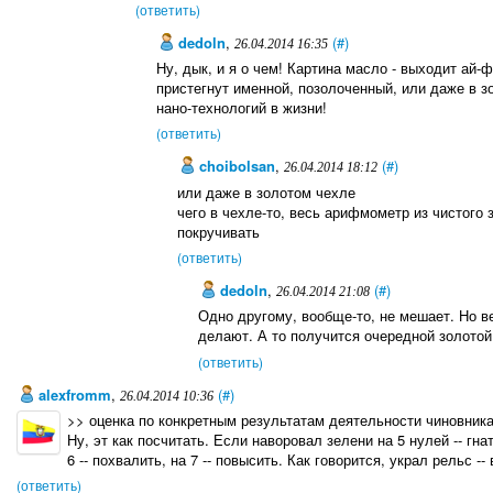
(ответить)
dedoln
,
(#)
26.04.2014 16:35
Ну, дык, и я о чем! Картина масло - выходит ай-ф
пристегнут именной, позолоченный, или даже в з
нано-технологий в жизни!
(ответить)
choibolsan
,
(#)
26.04.2014 18:12
или даже в золотом чехле
чего в чехле-то, весь арифмометр из чистого 
покручивать
(ответить)
dedoln
,
(#)
26.04.2014 21:08
Одно другому, вообще-то, не мешает. Но в
делают. А то получится очередной золото
(ответить)
alexfromm
,
(#)
26.04.2014 10:36
>> оценка по конкретным результатам деятельности чиновника
Ну, эт как посчитать. Если наворовал зелени на 5 нулей -- гна
6 -- похвалить, на 7 -- повысить. Как говорится, украл рельс -
(ответить)