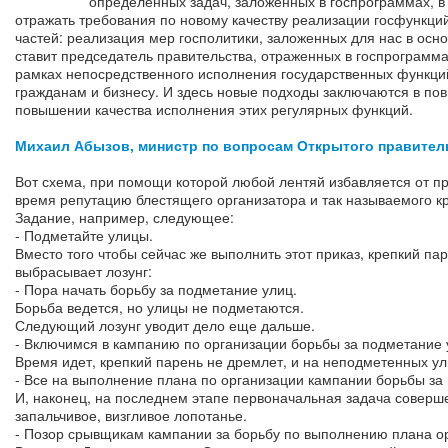
определенных задач, заложенных в госпрограммах, в 
отражать требования по новому качеству реализации госфункций
частей: реализация мер госполитики, заложенных для нас в осно
ставит председатель правительства, отраженных в госпрограммах
рамках непосредственного исполнения государственных функций
гражданам и бизнесу. И здесь новые подходы заключаются в повы
повышении качества исполнения этих регулярных функций.
Михаил Абызов, министр по вопросам Открытого правител
Вот схема, при помощи которой любой лентяй избавляется от пр
время репутацию блестящего организатора и так называемого кр
Задание, например, следующее:
- Подметайте улицы.
Вместо того чтобы сейчас же выполнить этот приказ, крепкий па
выбрасывает лозунг:
- Пора начать борьбу за подметание улиц.
Борьба ведется, но улицы не подметаются.
Следующий лозунг уводит дело еще дальше.
- Включимся в кампанию по организации борьбы за подметание 
Время идет, крепкий парень не дремлет, и на неподметенных у
- Все на выполнение плана по организации кампании борьбы за
И, наконец, на последнем этапе первоначальная задача соверше
запальчивое, визгливое лопотанье.
- Позор срывщикам кампании за борьбу по выполнению плана о