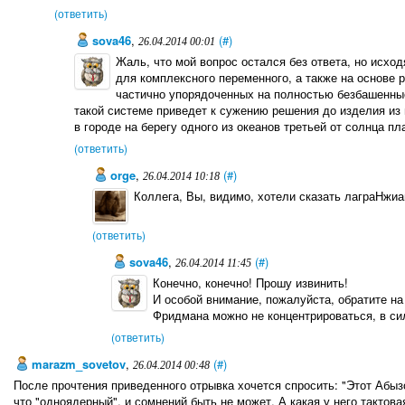
(ответить)
sova46
,
(#)
26.04.2014 00:01
Жаль, что мой вопрос остался без ответа, но исхо
для комплексного переменного, а также на основе
частично упорядоченных на полностью безбашенные
такой системе приведет к сужению решения до изделия из
в городе на берегу одного из океанов третьей от солнца пл
(ответить)
orge
,
(#)
26.04.2014 10:18
Коллега, Вы, видимо, хотели сказать лаграНжиа
(ответить)
sova46
,
(#)
26.04.2014 11:45
Конечно, конечно! Прошу извинить!
И особой внимание, пожалуйста, обратите н
Фридмана можно не концентрироваться, в сил
(ответить)
marazm_sovetov
,
(#)
26.04.2014 00:48
После прочтения приведенного отрывка хочется спросить: "Этот Абызов
что "одноядерный", и сомнений быть не может. А какая у него тактова