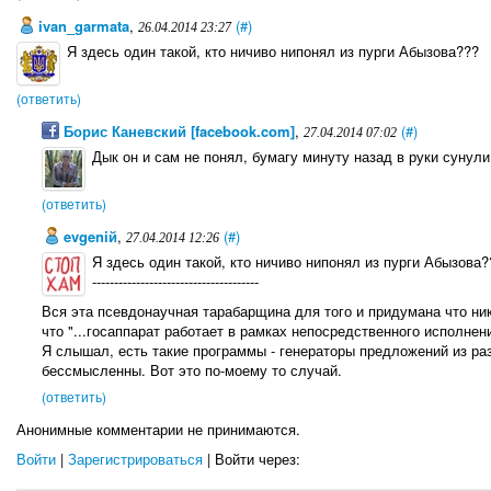
ivan_garmata
,
(#)
26.04.2014 23:27
Я здесь один такой, кто ничиво нипонял из пурги Абызова???
(ответить)
Борис Каневский [facebook.com]
,
(#)
27.04.2014 07:02
Дык он и сам не понял, бумагу минуту назад в руки сунули
(ответить)
evgeniй
,
(#)
27.04.2014 12:26
Я здесь один такой, кто ничиво нипонял из пурги Абызова?
--------------------------------------
Вся эта псевдонаучная тарабарщина для того и придумана что ник
что "...госаппарат работает в рамках непосредственного исполнен
Я слышал, есть такие программы - генераторы предложений из р
бессмысленны. Вот это по-моему то случай.
(ответить)
Анонимные комментарии не принимаются.
Войти
|
Зарегистрироваться
| Войти через: