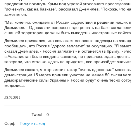
предложили покинуть Крым под угрозой уголовного преследовани
"исчезнуть, как на Кавказе", рассказал Джемилев. "Похоже, что 
заметил он.
"Мы, конечно, ожидаем от России содействия в решении наших 
Джемилев. - Однако эти вопросы надо решать на базе соглашени
с нашей территории должны быть выведены иностранные войска
Джемилев признался, что возлагает основные надежды на запад
пообещали, что Россия "дорого заплатит" за оккупацию. "Я замети
сказал Джемилев. - Россия заплатит - и останется (в Крыму. -
Ред
в Афганистан были введены санкции, но пришлось ждать десять 
заверили, что столько ждать не придется, все произойдет значит
Джемилев сказал, что крымских татар "очень вдохновил" массов
демонстрации 15 марта приняли участие не менее 50 тысяч чело
демократические силы Украины и России будут очень тесно сотр
меджлиса.
25.04.2014
Tweet
0
Нравится
Серф
Получить код