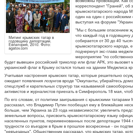
возможны провокации. Как с
корреспондент "Граней", об
крымскотатарского народа М
один на один с российскими 
выступая на форуме "Украина
"Мы с большим опасением жд
что каждый год в годовщину
Митинг крымских татар в
собирается от 30 до 40 тыся
годовщину депортации.
Евпатория, 2010. Фото:
крымскотатарского народа, е
agatov.com
подчеркнул экс-глава меджл
мероприятие "по собственно
будет вывешен российский триколор или флаг АРК, это вызовет 
украинский флаг в Крыму остался только на здании Меджлиса к
Учитывая настроения крымских татар, которые решительно осуж
ожидает появления лозунгов вроде "Оккупанты, убирайтесь домо
спецслужб и карательных структур так называемой самооборон
активистов и журналистов приехать в Симферополь 18 мая, что
По его словам, от политики заигрывания с крымскими татарами 
рассказал, что Владимир Путин пообещал ему в ближайшие неск
больше, чем Украина за 23 года независимости: увеличить предс
земельные вопросы, присвоить крымскотатарскому языку официа
населенных пунктов, переименованных после депортации 1944 г
трудности со въездом в Крым в прошлое воскресенье - он подтв
"невъездных". Общественник рассказал, что крымских татар, кот