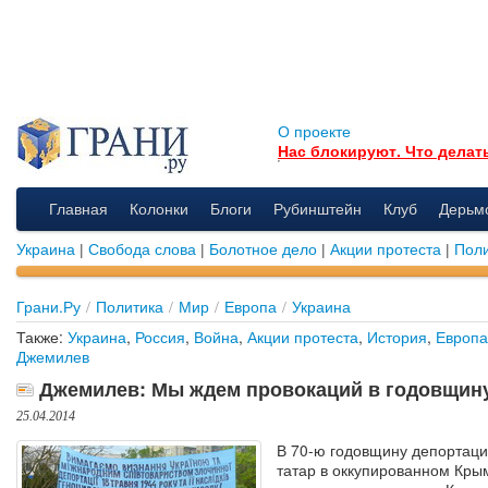
О проекте
Нас блокируют. Что делат
Главная
Колонки
Блоги
Рубинштейн
Клуб
Дерьм
Украина
|
Свобода слова
|
Болотное дело
|
Акции протеста
|
Поли
Грани.Ру
/
Политика
/
Мир
/
Европа
/
Украина
Также:
Украина
,
Россия
,
Война
,
Акции протеста
,
История
,
Европа
Джемилев
Джемилев: Мы ждем провокаций в годовщин
25.04.2014
В 70-ю годовщину депортаци
татар в оккупированном Кры