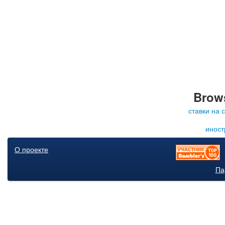
Brows
ставки на 
иност
О проекте
Па