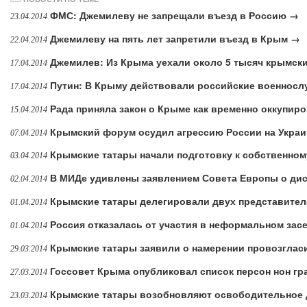
ФМС: Джемилеву не запрещали въезд в Россию →
23.04.2014
Джемилеву на пять лет запретили въезд в Крым →
22.04.2014
Джемилев: Из Крыма уехали около 5 тысяч крымски
17.04.2014
Путин: В Крыму действовали российские военнос
17.04.2014
Рада приняла закон о Крыме как временно оккупир
15.04.2014
Крымский форум осудил агрессию России на Укра
07.04.2014
Крымские татары начали подготовку к собственно
03.04.2014
В МИДе удивлены заявлением Совета Европы о ди
02.04.2014
Крымские татары делегировали двух представител
01.04.2014
Россия отказалась от участия в неформальном за
01.04.2014
Крымские татары заявили о намерении провозгла
29.03.2014
Госсовет Крыма опубликовал список персон нон гр
27.03.2014
Крымские татары возобновляют освободительное
23.03.2014