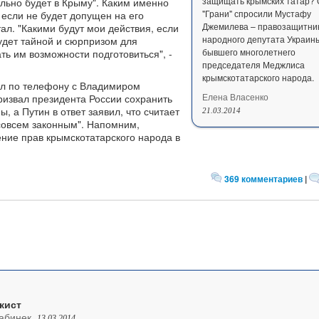
защищать крымских татар? 
ельно будет в Крыму". Каким именно
"Грани" спросили Мустафу
 если не будет допущен на его
Джемилева – правозащитни
ал. "Какими будут мои действия, если
народного депутата Украин
будет тайной и сюрпризом для
бывшего многолетнего
ть им возможности подготовиться", -
председателя Меджлиса
крымскотатарского народа.
л по телефону с Владимиром
Елена Власенко
извал президента России сохранить
, а Путин в ответ заявил, что считает
21.03.2014
совсем законным". Напомним,
ние прав крымскотатарского народа в
369 комментариев
|
кист
абинек
,
13.03.2014