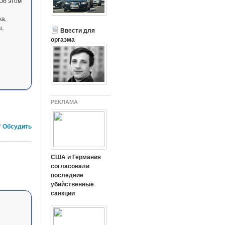
Об этом
ка,
ы,
Ввести для
оргазма
РЕКЛАМА
Обсудить
США и Германия
согласовали
последние
убийственные
санкции