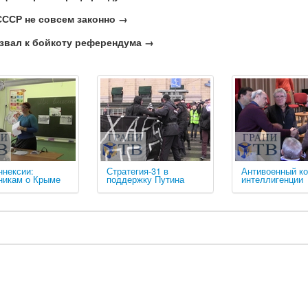
СССР не совсем законно →
звал к бойкоту референдума →
ннексии:
Стратегия-31 в
Антивоенный ко
никам о Крыме
поддержку Путина
интеллигенции