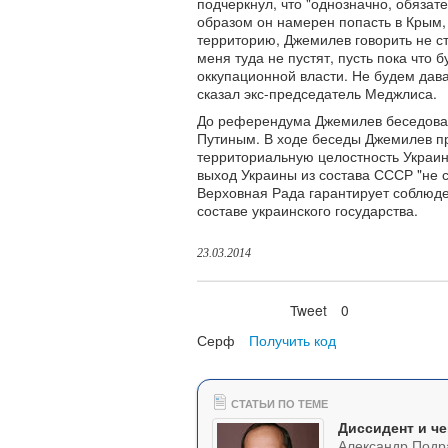
подчеркнул, что "однозначно, обязат
образом он намерен попасть в Крым,
территорию, Джемилев говорить не ст
меня туда не пустят, пусть пока что 
оккупационной власти. Не будем дава
сказал экс-председатель Меджлиса.
До референдума Джемилев беседова
Путиным. В ходе беседы Джемилев пр
территориальную целостность Украины
выход Украины из состава СССР "не 
Верховная Рада гарантирует соблюде
составе украинского государства.
23.03.2014
Tweet
0
Нравится
Серф
Получить код
СТАТЬИ ПО ТЕМЕ
Диссидент и че
Александр Подр