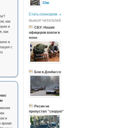
Che
Стать спонсором →
ле?
ВЫБОР ЧИТАТЕЛЕЙ
ом, как
ории и
СБУ: Наших
, как
офицеров взяли в
плен
аине и
пация с
го
Бои в Донбассе
нас
ум
Ресин не
ожение
пропустил "скорую"
ова
как и
е время