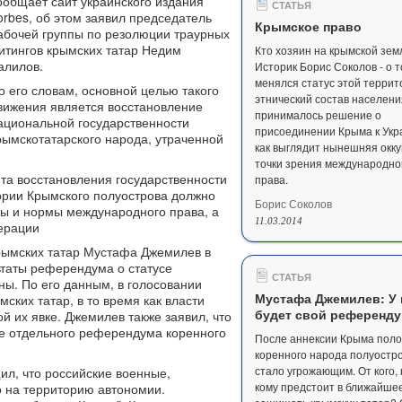
ообщает сайт украинского издания
СТАТЬЯ
orbes, об этом заявил председатель
Крымское право
абочей группы по резолюции траурных
итингов крымских татар Недим
Кто хозяин на крымской зем
алилов.
Историк Борис Соколов - о т
менялся статус этой террит
о его словам, основной целью такого
этнический состав населения
вижения является восстановление
принималось решение о
ациональной государственности
присоединении Крыма к Укр
рымскотатарского народа, утраченной
как выглядит нынешняя окку
точки зрения международно
нта восстановления государственности
права.
ории Крымского полуострова должно
Борис Соколов
ны и нормы международного права, а
11.03.2014
ерации
рымских татар Мустафа Джемилев в
ьтаты референдума о статусе
СТАТЬЯ
ы. По его данным, в голосовании
Мустафа Джемилев: У 
ских татар, в то время как власти
будет свой референд
й их явке. Джемилев также заявил, что
ке отдельного референдума коренного
После аннексии Крыма пол
коренного народа полуостр
стало угрожающим. От кого, 
л, что российские военные,
кому предстоит в ближайше
о на территорию автономии.