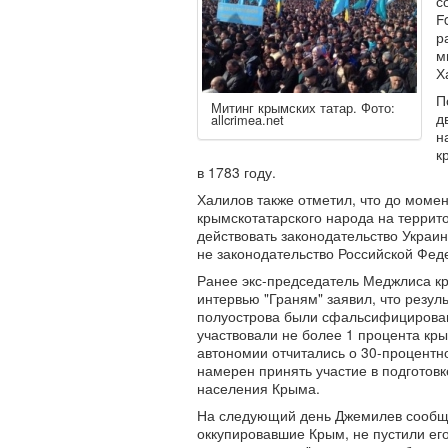
с
F
р
м
Х
П
Митинг крымских татар. Фото:
д
allcrimea.net
н
к
в 1783 году.
Халилов также отметил, что до моме
крымскотатарского народа на террит
действовать законодательство Украи
не законодательство Российской Фед
Ранее экс-председатель Меджлиса к
интервью "Граням" заявил, что резул
полуострова были сфальсифицирован
участвовали не более 1 процента крым
автономии отчитались о 30-процентно
намерен принять участие в подготов
населения Крыма.
На следующий день Джемилев сообщи
оккупировавшие Крым, не пустили ег