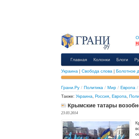
О
Н
Главная
Колонки
Блоги
Р
Украина
|
Свобода слова
|
Болотное 
Грани.Ру
/
Политика
/
Мир
/
Европа
/
Также:
Украина
,
Россия
,
Европа
,
Поли
Крымские татары возобн
23.03.2014
К
в
о