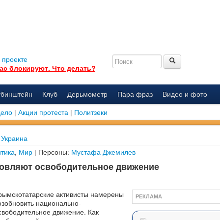
 проекте
ас блокируют. Что делать?
убинштейн
Клуб
Дерьмометр
Пара фраз
Видео и фото
дело
|
Акции протеста
|
Политзеки
Украина
тика
,
Мир
| Персоны:
Мустафа Джемилев
овляют освободительное движение
рымскотатарские активисты намерены
РЕКЛАМА
озобновить национально-
свободительное движение. Как