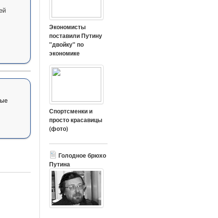
ей
Экономисты
поставили Путину
"двойку" по
экономике
вые
Спортсменки и
просто красавицы
(фото)
Голодное брюхо
Путина