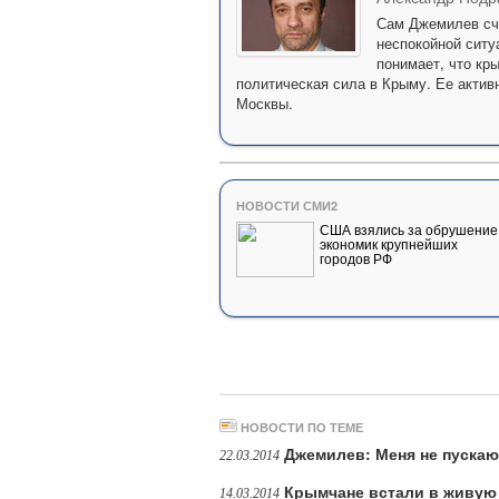
Сам Джемилев счи
неспокойной ситу
понимает, что кр
политическая сила в Крыму. Ее актив
Москвы.
НОВОСТИ СМИ2
США взялись за обрушение
экономик крупнейших
городов РФ
НОВОСТИ ПО ТЕМЕ
Джемилев: Меня не пуска
22.03.2014
Крымчане встали в живую
14.03.2014