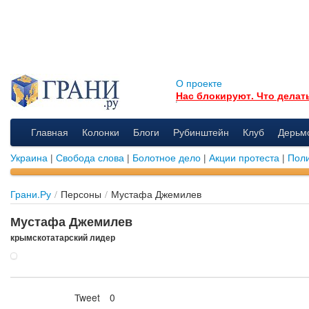
О проекте
Нас блокируют. Что делат
Главная
Колонки
Блоги
Рубинштейн
Клуб
Дерьм
Украина
|
Свобода слова
|
Болотное дело
|
Акции протеста
|
Поли
Грани.Ру
/
Персоны
/
Мустафа Джемилев
Мустафа Джемилев
крымскотатарский лидер
Tweet
0
Нравится