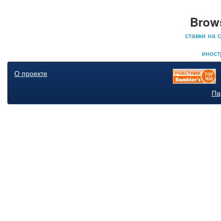
Brows
ставки на 
иност
О проекте
Па