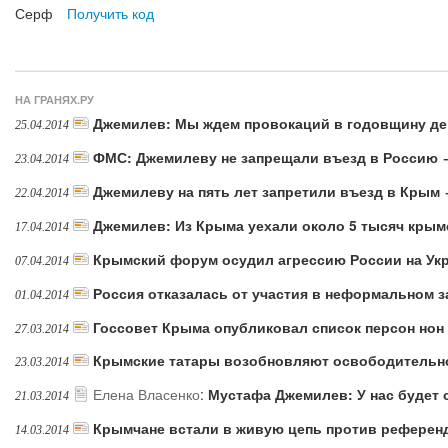
Серф
Получить код
НА ГРАНЯХ.РУ
Джемилев: Мы ждем провокаций в годовщину д
25.04.2014
ФМС: Джемилеву не запрещали въезд в Россию 
23.04.2014
Джемилеву на пять лет запретили въезд в Крым
22.04.2014
Джемилев: Из Крыма уехали около 5 тысяч крым
17.04.2014
Крымский форум осудил агрессию России на Ук
07.04.2014
Россия отказалась от участия в неформальном 
01.04.2014
Госсовет Крыма опубликовал список персон нон
27.03.2014
Крымские татары возобновляют освободительн
23.03.2014
Елена Власенко
:
Мустафа Джемилев: У нас будет
21.03.2014
Крымчане встали в живую цепь против референ
14.03.2014