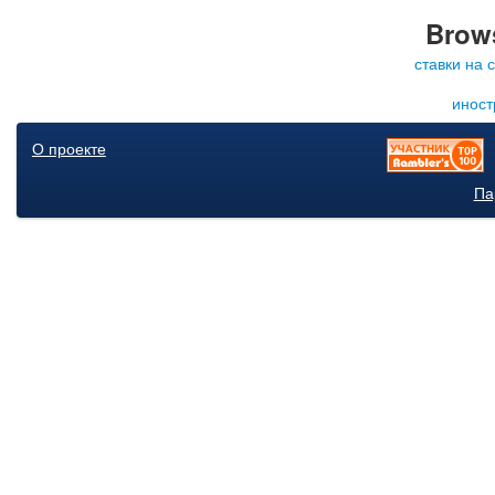
Brows
ставки на 
иност
О проекте
Па