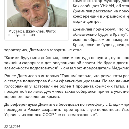
крымских татар Мустафу Дж
Как сообщает УНИАН, об это
Джемилев рассказал на прес
конференции в Украинском к
медиа-центре.
Джемилев подчеркнул, что "о
Мустафа Джемилев. Фото:
обязательно будет в Крыму".
muftiyat.com.ua
именно образом он намерен 
Крым, если не будет допущен
территорию, Джемилев говорить не стал.
"Какими будут мои действия, если меня туда не пустят, пусть пок
тайной и сюрпризом для оккупационной власти. Не будем дават
возможности подготовиться", - сказал экс-председатель Меджлис
Ранее Джемилев в интервью "Граням" заявил, что результаты р
о статусе полуострова были сфальсифицированы. По его данным
голосовании участвовали не более 1 процента крымских татар, в
процентной их явке. Джемилев также собирался принять участи
коренного населения Крыма.
До референдума Джемилев беседовал по телефону с Владимиро
президента России сохранить территориальную целостность Украи
Украины из состава СССР "не совсем законным".
22.03.2014