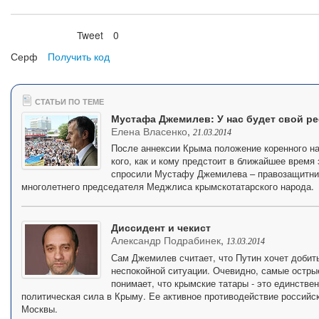
Tweet
0
Нравится
Серф
Получить код
СТАТЬИ ПО ТЕМЕ
Мустафа Джемилев: У нас будет свой р
Елена Власенко
,
21.03.2014
После аннексии Крыма положение коренного н
кого, как и кому предстоит в ближайшее время
спросили Мустафу Джемилева – правозащитник
многолетнего председателя Меджлиса крымскотатарского народа.
Диссидент и чекист
Александр Подрабинек
,
13.03.2014
Сам Джемилев считает, что Путин хочет добит
неспокойной ситуации. Очевидно, самые остры
понимает, что крымские татары - это единстве
политическая сила в Крыму. Ее активное противодействие российс
Москвы.