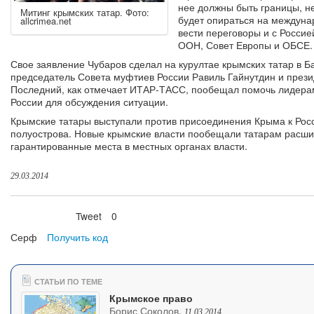
нее должны быть границы, не
Митинг крымских татар. Фото:
будет опираться на междуна
allcrimea.net
вести переговоры и с Россией
ООН, Совет Европы и ОБСЕ.
Свое заявление Чубаров сделал на курултае крымских татар в Б
председатель Совета муфтиев России Равиль Гайнутдин и прези
Последний, как отмечает ИТАР-ТАСС, пообещал помочь лидерам 
России для обсуждения ситуации.
Крымские татары выступали против присоединения Крыма к Рос
полуострова. Новые крымские власти пообещали татарам расшир
гарантированные места в местных органах власти.
29.03.2014
Tweet
0
Нравится
Серф
Получить код
СТАТЬИ ПО ТЕМЕ
Крымское право
Борис Соколов
,
11.03.2014