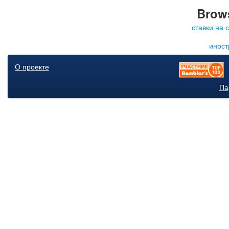
Brows
ставки на 
иност
О проекте
Па