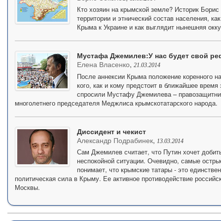
Кто хозяин на крымской земле? Историк Борис 
территории и этнический состав населения, ка
Крыма к Украине и как выглядит нынешняя окку
Мустафа Джемилев:У нас будет свой р
Елена Власенко
,
21.03.2014
После аннексии Крыма положение коренного н
кого, как и кому предстоит в ближайшее время
спросили Мустафу Джемилева – правозащитник
многолетнего председателя Меджлиса крымскотатарского народа.
Диссидент и чекист
Александр Подрабинек
,
13.03.2014
Сам Джемилев считает, что Путин хочет добит
неспокойной ситуации. Очевидно, самые остры
понимает, что крымские татары - это единстве
политическая сила в Крыму. Ее активное противодействие российс
Москвы.