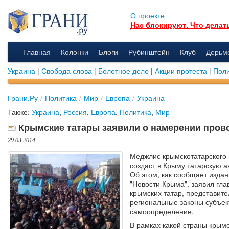
О проекте
Нас блокируют. Что делат
Главная
Колонки
Блоги
Рубинштейн
Клуб
Дерьм
Украина
|
Свобода слова
|
Болотное дело
|
Акции протеста
|
Поли
Грани.Ру
/
Политика
/
Мир
/
Европа
/
Украина
Также:
Украина
,
Россия
,
Европа
,
Политика
,
Мир
Крымские татары заявили о намерении пров
29.03.2014
Меджлис крымскотатарского
создаст в Крыму татарскую 
Об этом, как сообщает изда
"Новости Крыма", заявил гл
крымских татар, представит
региональные законы субъек
самоопределение.
В рамках какой страны крымс