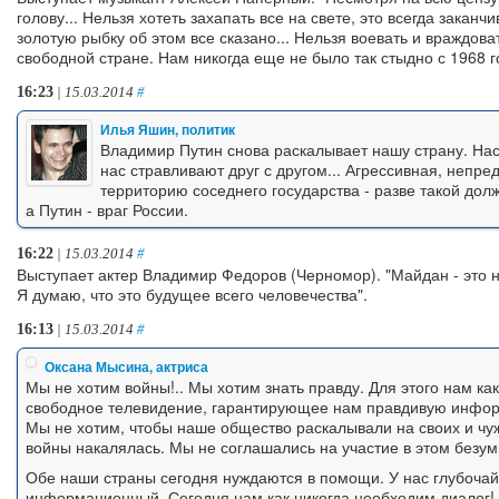
голову... Нельзя хотеть захапать все на свете, это всегда закан
золотую рыбку об этом все сказано... Нельзя воевать и враждов
свободной стране. Нам никогда еще не было так стыдно с 1968 год
16:23
| 15.03.2014
#
Илья Яшин, политик
Владимир Путин снова раскалывает нашу страну. Нас
нас стравливают друг с другом... Агрессивная, непр
территорию соседнего государства - разве такой дол
а Путин - враг России.
16:22
| 15.03.2014
#
Выступает актер Владимир Федоров (Черномор). "Майдан - это
Я думаю, что это будущее всего человечества".
16:13
| 15.03.2014
#
Оксана Мысина, актриса
Мы не хотим войны!.. Мы хотим знать правду. Для этого нам ка
свободное телевидение, гарантирующее нам правдивую инфо
Мы не хотим, чтобы наше общество раскалывали на своих и чу
войны накалялась. Мы не соглашались на участие в этом безум
Обе наши страны сегодня нуждаются в помощи. У нас глубочайш
информационный. Сегодня нам как никогда необходим диалог! 