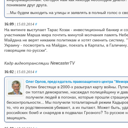
понимаем друг друга.
...Мы будем выходить на улицы и заявлять в полный голос о св
16:09
| 15.03.2014
#
На митинге выступает Тарас Козак - инвестиционный банкир и
участникам Марша мира почтить минутой молчания память Небес
Майдана не верят никаким политикам и хотят сменить систему. 
Украину - посмотреть на Майдан, поехать в Карпаты, в Галичину.
говорящим по-русски".
Кадр видеотрансляции NewcasterTV
16:02
| 15.03.2014
#
Олег Орлов, председатель правозащитного центра "Мемор
Путин блестяще в 2000-х разыграл карту войны. Пути
он топтал демократию, насаждал полицейщину и да
получили людей в погонах, которые прошли страшну
бесконтрольности... Мы получили тоталитарный режим Кадыров
то, что их родственников убивают, а их пытают. Может быть, уд
российских бомб и снарядов в подвалах Грозного? То русское 
защищать.