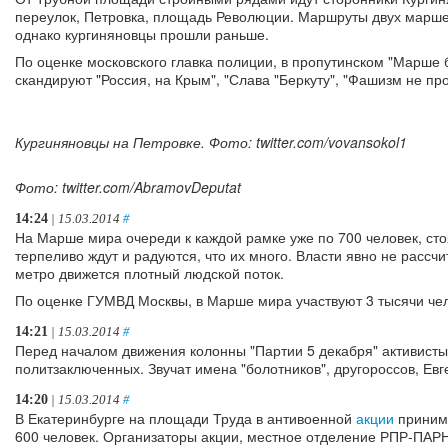
переулок, Петровка, площадь Революции. Маршруты двух марше
однако кургиняновцы прошли раньше.
По оценке московского главка полиции, в пропутинском "Марше б
скандируют "Россия, на Крым", "Слава "Беркуту", "Фашизм не про
Кургиняновцы на Петровке. Фото: twitter.com/vovansokol1
Фото: twitter.com/AbramovDeputat
14:24
| 15.03.2014
#
На Марше мира очереди к каждой рамке уже по 700 человек, сто
терпеливо ждут и радуются, что их много. Власти явно не рассчи
метро движется плотный людской поток.
По оценке ГУМВД Москвы, в Марше мира участвуют 3 тысячи чел
14:21
| 15.03.2014
#
Перед началом движения колонны "Партии 5 декабря" активисты
политзаключенных. Звучат имена "болотников", другороссов, Евг
14:20
| 15.03.2014
#
В Екатеринбурге на площади Труда в антивоенной
акции
принима
600 человек. Организаторы акции, местное отделение РПР-ПАРН