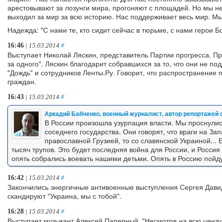
арестовывают за лозунги мира, прогоняют с площадей. Но мы не
выходил за мир за всю историю. Нас поддерживает весь мир. Мы
Надежда: "С нами те, кто сидит сейчас в тюрьме, с нами герои 
16:46
| 15.03.2014
#
Выступает Николай Ляскин, представитель Партии прогресса. Пр
за одного". Ляскин благодарит собравшихся за то, что они не п
"Дождь" и сотрудников Ленты.Ру. Говорит, что распространение
граждан.
16:43
| 15.03.2014
#
Аркадий Бабченко, военный журналист, автор репортажей 
В России произошла узурпация власти. Мы проснулис
соседнего государства. Они говорят, что враги на За
православной Грузией, то со славянской Украиной... 
тысяч трупов. Это будет последняя война для России, и Россия 
опять собрались воевать нашими детьми. Опять в Россию пойду
16:42
| 15.03.2014
#
Закончились энергичные антивоенные выступления Сергея Дави
скандируют "Украина, мы с тобой".
16:28
| 15.03.2014
#
Выступает музыкант Алексей Паперный. "Несмотря на всю цензур