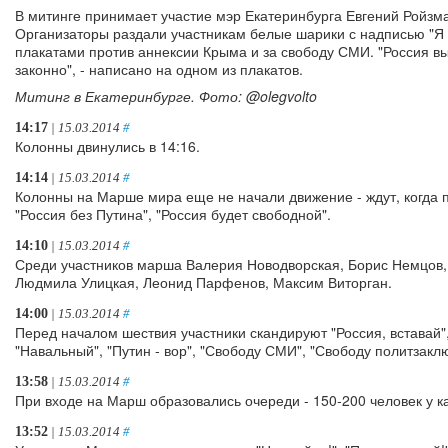
В митинге принимает участие мэр Екатеринбурга Евгений Ройзма
Организаторы раздали участникам белые шарики с надписью "Я
плакатами против аннексии Крыма и за свободу СМИ. "Россия в
законно", - написано на одном из плакатов.
Митинг в Екатеринбурге. Фото: @olegvolto
14:17
| 15.03.2014
#
Колонны двинулись в 14:16.
14:14
| 15.03.2014
#
Колонны на Марше мира еще не начали движение - ждут, когда 
"Россия без Путина", "Россия будет свободной".
14:10
| 15.03.2014
#
Среди участников марша Валерия Новодворская, Борис Немцов,
Людмила Улицкая, Леонид Парфенов, Максим Виторган.
14:00
| 15.03.2014
#
Перед началом шествия участники скандируют "Россия, вставай",
"Навальный", "Путин - вор", "Свободу СМИ", "Свободу политзак
13:58
| 15.03.2014
#
При входе на Марш образовались очереди - 150-200 человек у к
13:52
| 15.03.2014
#