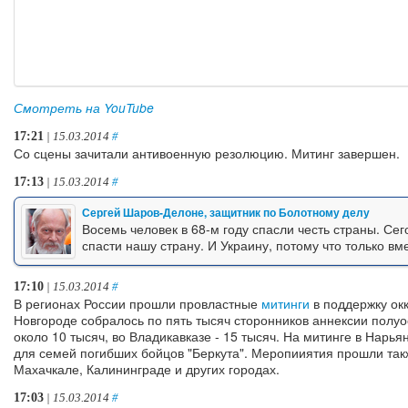
Смотреть на YouTube
17:21
| 15.03.2014
#
Со сцены зачитали антивоенную резолюцию. Митинг завершен.
17:13
| 15.03.2014
#
Сергей Шаров-Делоне, защитник по Болотному делу
Восемь человек в 68-м году спасли честь страны. Се
спасти нашу страну. И Украину, потому что только в
17:10
| 15.03.2014
#
В регионах России прошли провластные
митинги
в поддержку окк
Новгороде собралось по пять тысяч сторонников аннексии полуост
около 10 тысяч, во Владикавказе - 15 тысяч. На митинге в Нар
для семей погибших бойцов "Беркута". Меропииятия прошли та
Махачкале, Калининграде и других городах.
17:03
| 15.03.2014
#