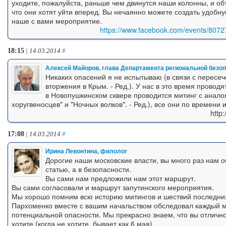
уходите, пожалуйста, раньше чем двинутся наши колонны, и о
что они хотят уйти вперед. Вы нечаянно можете создать удобн
наше с вами мероприятие.
https://www.facebook.com/events/80
18:15
| 14.03.2014
#
Алексей Майоров, глава Департамента региональной безо
Никаких опасений я не испытываю (в связи с пересе
вторжения в Крым. - Ред.). У нас в это время проводя
в Новопушкинском сквере проводится митинг с анало
хоругвеносцев" и "Ночных волков". - Ред.), все они по времени
http
17:08
| 14.03.2014
#
Ирина Левонтина, филолог
Дорогие наши московские власти, вы много раз нам о
статью, а в безопасности.
Вы сами нам предложили нам этот маршрут.
Вы сами согласовали и маршрут запутинского мероприятия.
Мы хорошо помним всю историю митингов и шествий последних 
Пархоменко вместе с вашим начальством обследовал каждый ме
потенциальной опасности. Мы прекрасно знаем, что вы отлично
хотите (когда не хотите, бывает как 6 мая).