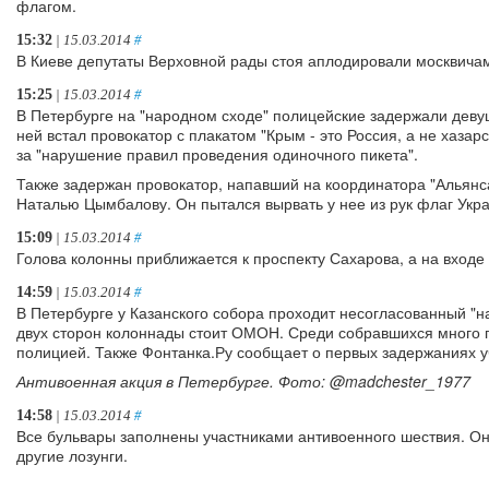
флагом.
15:32
| 15.03.2014
#
В Киеве депутаты Верховной рады стоя аплодировали москвича
15:25
| 15.03.2014
#
В Петербурге на "народном сходе" полицейские задержали девуш
ней встал провокатор с плакатом "Крым - это Россия, а не хазар
за "нарушение правил проведения одиночного пикета".
Также задержан провокатор, напавший на координатора "Альянс
Наталью Цымбалову. Он пытался вырвать у нее из рук флаг Укр
15:09
| 15.03.2014
#
Голова колонны приближается к проспекту Сахарова, а на входе 
14:59
| 15.03.2014
#
В Петербурге у Казанского собора проходит несогласованный "н
двух сторон колоннады стоит ОМОН. Среди собравшихся много 
полицией. Также Фонтанка.Ру сообщает о первых задержаниях у
Антивоенная акция в Петербурге. Фото: @madchester_1977
14:58
| 15.03.2014
#
Все бульвары заполнены участниками антивоенного шествия. Они
другие лозунги.