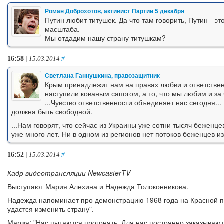
Роман Доброхотов, активист Партии 5 декабря
Путин любит титушек. Да что там говорить, Путин - эт
масштаба.
Мы отдадим нашу страну титушкам?
16:58
| 15.03.2014
#
Светлана Ганнушкина, правозащитник
Крым принадлежит нам на правах любви и ответствен
наступили кованым сапогом, а то, что мы любим и за 
...Чувство ответственности объединяет нас сегодня..
должна быть свободной.
...Нам говорят, что сейчас из Украины уже сотни тысяч беженц
уже много лет. Ни в одном из регионов нет потоков беженцев и
16:52
| 15.03.2014
#
Кадр видеотрансляции NewcasterTV
Выступают Мария Алехина и Надежда Толоконникова.
Надежда напоминает про демонстрацию 1968 года на Красной п
удастся изменить страну".
Мария: "Нас пытаются прогонять. Для нас постоянно заказываю