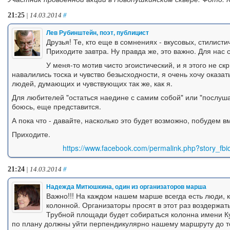
21:25
| 14.03.2014
#
Лев Рубинштейн, поэт, публицист
Друзья! Те, кто еще в сомнениях - вкусовых, стилист
Приходите завтра. Ну правда же, это важно. Для нас 
У меня-то мотив чисто эгоистический, и я этого не скр
навалились тоска и чувство безысходности, я очень хочу оказа
людей, думающих и чувствующих так же, как я.
Для любителей "остаться наедине с самим собой" или "послуша
боюсь, еще представится.
А пока что - давайте, насколько это будет возможно, побудем в
Приходите.
https://www.facebook.com/permalink.php?story_
21:24
| 14.03.2014
#
Надежда Митюшкина, один из организаторов марша
Важно!!! На каждом нашем марше всегда есть люди, 
колонной. Организаторы просят в этот раз воздержать
Трубной площади будет собираться колонна имени Ку
по плану должны уйти перпендикулярно нашему маршруту до то