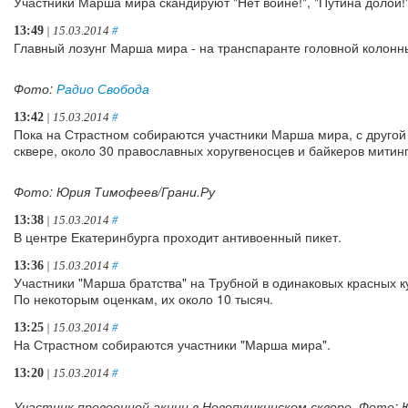
Участники Марша мира скандируют "Нет войне!", "Путина долой!",
13:49
| 15.03.2014
#
Главный лозунг Марша мира - на транспаранте головной колонны
Фото:
Радио Свобода
13:42
| 15.03.2014
#
Пока на Страстном собираются участники Марша мира, с другой
сквере, около 30 православных хоругвеносцев и байкеров митин
Фото: Юрия Тимофеев/Грани.Ру
13:38
| 15.03.2014
#
В центре Екатеринбурга проходит антивоенный пикет.
13:36
| 15.03.2014
#
Участники "Марша братства" на Трубной в одинаковых красных к
По некоторым оценкам, их около 10 тысяч.
13:25
| 15.03.2014
#
На Страстном собираются участники "Марша мира".
13:20
| 15.03.2014
#
Участник провоенной акции в Новопушкинском сквере. Фото: 