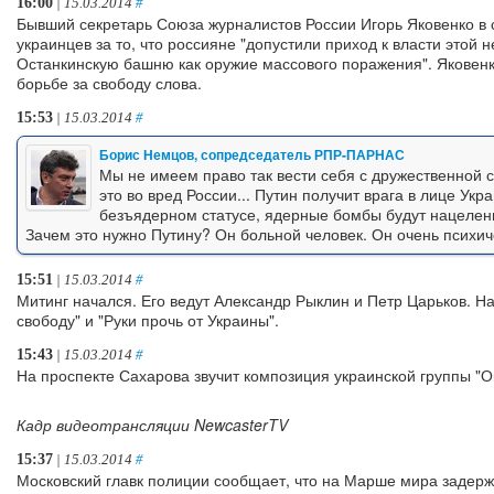
16:00
| 15.03.2014
#
Бывший секретарь Союза журналистов России Игорь Яковенко в
украинцев за то, что россияне "допустили приход к власти этой 
Останкинскую башню как оружие массового поражения". Яковенк
борьбе за свободу слова.
15:53
| 15.03.2014
#
Борис Немцов, сопредседатель РПР-ПАРНАС
Мы не имеем право так вести себя с дружественной ст
это во вред России... Путин получит врага в лице Укр
безъядерном статусе, ядерные бомбы будут нацелены
Зачем это нужно Путину? Он больной человек. Он очень психич
15:51
| 15.03.2014
#
Митинг начался. Его ведут Александр Рыклин и Петр Царьков. На
свободу" и "Руки прочь от Украины".
15:43
| 15.03.2014
#
На проспекте Сахарова звучит композиция украинской группы "О
Кадр видеотрансляции NewcasterTV
15:37
| 15.03.2014
#
Московский главк полиции сообщает, что на Марше мира задерж