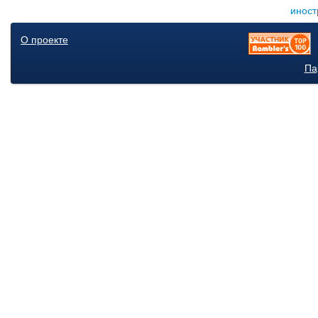
иност
О проекте
Па