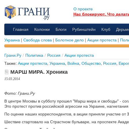
О проекте
Нас блокируют. Что делат
Главная
Колонки
Блоги
Рубинштейн
Клуб
Дерьм
Украина
|
Свобода слова
|
Болотное дело
|
Акции протеста
|
Поли
Грани.Ру
/
Политика
/
Россия
/
Акции протеста
Также:
Акции протеста
,
Украина
,
Война
,
Общество
,
Россия
,
Евро
МАРШ МИРА. Хроника
15.03.2014
Фото: Грани.Ру
В центре Москвы в субботу прошел "Марш мира и свободы" - со
Это протест против российской агрессии на Украине, нагнетания
По оценке наших корреспондентов, в акции приняли участие от 3
Шествие стартовало на Страстном бульваре, на проспекте Акад