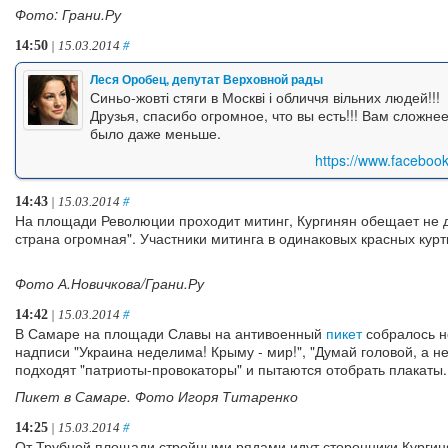
Фото: Грани.Ру
14:50
| 15.03.2014
#
Леся Оробец, депутат Верховной рады
Синьо-жовті стяги в Москві і обличчя вільних людей!!!
Друзья, спасибо огромное, что вы есть!!! Вам сложне
было даже меньше.
https://www.faceboo
14:43
| 15.03.2014
#
На площади Революции проходит митинг, Кургинян обещает не д
страна огромная". Участники митинга в одинаковых красных курт
Фото А.Новичкова/Грани.Ру
14:42
| 15.03.2014
#
В Самаре на площади Славы на антивоенный
пикет
собралось не
надписи "Украина неделима! Крыму - мир!", "Думай головой, а н
подходят "патриоты-провокаторы" и пытаются отобрать плакаты.
Пикет в Самаре. Фото Игоря Титаренко
14:25
| 15.03.2014
#
От Трубной площади стройными рядами идут сторонники Кургин