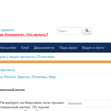
 проекте
ас блокируют. Что делать?
убинштейн
Клуб
Дерьмометр
Пара фраз
Видео и фото
дело
|
Акции протеста
|
Политзеки
 протеста
на
,
Россия
,
Европа
,
Политика
,
Мир
тивоенный митинг
 Петербурге на Марсовом поле прошел
РЕКЛАМА
нтивоенный митинг. По оценке