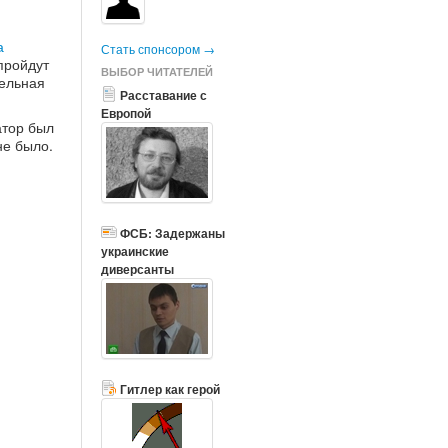
а
Стать спонсором →
пройдут
ВЫБОР ЧИТАТЕЛЕЙ
дельная
Расставание с
Европой
атор был
не было.
ФСБ: Задержаны
украинские
диверсанты
Гитлер как герой