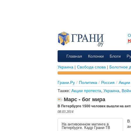
О
Н
Главная
Колонки
Блоги
Р
Украина
|
Свобода слова
|
Болотное 
Грани.Ру
/
Политика
/
Россия
/
Акции
Также:
Акции протеста
,
Украина
,
Вой
Марс - бог мира
В Петербурге 1500 человек вышли на ан
08.03.2014
В
На антивоенном митинге в
а
Петербурге. Кадр Грани-ТВ