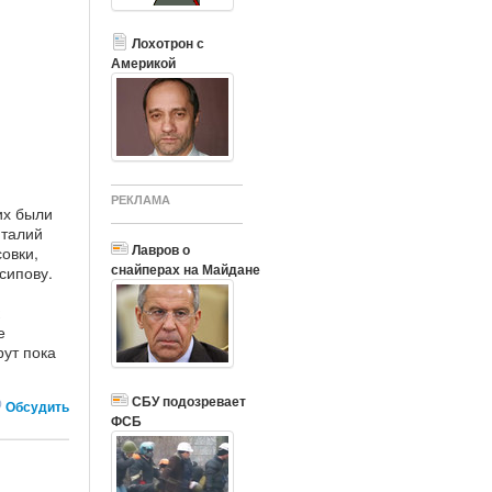
Лохотрон с
Америкой
РЕКЛАМА
их были
италий
Лавров о
овки,
снайперах на Майдане
сипову.
е
рут пока
СБУ подозревает
Обсудить
ФСБ