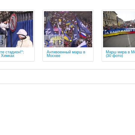
те стадион!":
Антивоенный марш в
Марш мира в М
в Химках
Москве
(30 фото)