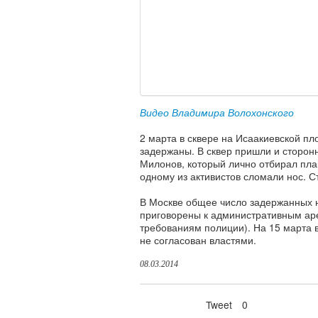
Видео Владимира Волохонского
2 марта в сквере на Исаакиевской пл
задержаны. В сквер пришли и сторонн
Милонов, который лично отбирал пла
одному из активистов сломали нос.
В Москве общее число задержанных н
приговорены к административным арес
требованиям полиции). На 15 марта 
не согласован властями.
08.03.2014
Tweet
0
Нравится