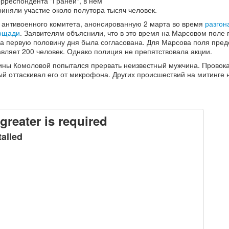
орреспондента "Граней", в нем
риняли участие около полутора тысяч человек.
ю антивоенного комитета, анонсированную 2 марта во время
разгон
лощади
. Заявителям объяснили, что в это время на Марсовом поле 
 на первую половину дня была согласована. Для Марсова поля пре
вляет 200 человек. Однако полиция не препятствовала акции.
ины Комоловой попытался прервать неизвестный мужчина. Провок
ый оттаскивал его от микрофона. Других происшествий на митинге 
greater is required
talled