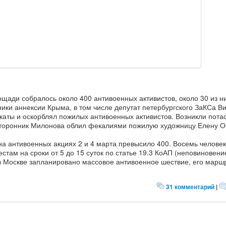
ощади собралось около 400 антивоенных активистов, около 30 из н
ики аннексии Крыма, в том числе депутат петербургского ЗаКСа В
каты и оскорблял пожилых антивоенных активистов. Возникли потас
 Сторонник Милонова облил фекалиями пожилую художницу Елену О
а антивоенных акциях 2 и 4 марта превысило 400. Восемь человек
там на сроки от 5 до 15 суток по статье 19.3 КоАП (неповиновени
в Москве запланировано массовое антивоенное шествие, его марш
31 комментарий
|