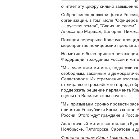
М
считает эту цифру сильно завышенно
Собравшиеся держали флаги России, 
организаций, в том числе "Офицеров 
— русская земля", "Своих не сдаем"
Александр Маршал, Валерия, Николай
Полиция перекрыла Красную площадь
мероприятие полицейские предлагал
На митинге была принята резолюция,
Федерации, гражданам России и жит
"Мы, участники митинга, поддержива
свободным, законным и демократичес
Севастополя. Их стремление восстано
от лица всего российского народа о
поддержать решение парламента Крым
сцены на Васильевском спуске.
"Мы призываем срочно провести засе
принятия Республики Крым в состав 
России. Этого ждут граждане и Росси
Аналогичный митинг состоялся в Кург
Ноябрьске, Пятигорске, Саратове и д
Фоторепортаж Юрия Тимофеева: