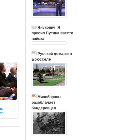
Янукович: Я
просил Путина ввести
войска
Русский демарш в
Брюсселе
Минобороны
разоблачает
бандеровцев
нь
ки