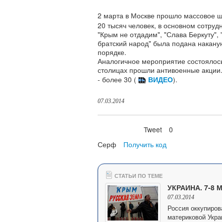
2 марта в Москве прошло массовое ш
20 тысяч человек, в основном сотруд
"Крым не отдадим", "Слава Беркуту",
братский народ" была подана накану
порядке.
Аналогичное мероприятие состоялось
столицах прошли антивоенные акции.
- более 30 (
ВИДЕО
).
07.03.2014
Tweet
0
Нравится
Серф
Получить код
СТАТЬИ ПО ТЕМЕ
УКРАИНА. 7-8 
07.03.2014
Россия оккупиров
материковой Укра