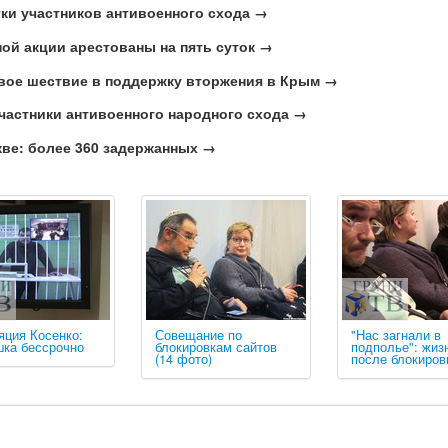
ки участников антивоенного схода →
ой акции арестованы на пять суток →
вое шествие в поддержку вторжения в Крым →
частники антивоенного народного схода →
ве: более 360 задержанных →
яция Косенко:
Совещание по
"Нас загнали в
шка бессрочно
блокировкам сайтов
подполье": жиз
(14 фото)
после блокиров