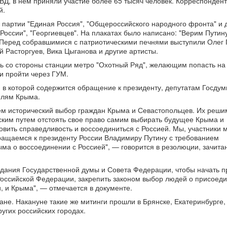
ВД, в нем приняли участие более 65 тысяч человек. Корреспондент
й.
партии "Единая Россия", "Общероссийского народного фронта" и 
России", "Георгиевцев". На плакатах было написано: "Верим Путин
. Перед собравшимися с патриотическими печнями выступили Олег 
 Расторгуев, Вика Цыганова и другие артисты.
 со стороны станции метро "Охотный Ряд", желающим попасть на
и пройти через ГУМ.
 в которой содержится обращение к президенту, депутатам Госдум
елям Крыма.
ем исторический выбор граждан Крыма и Севастопольцев. Их реши
ким путем отстоять свое право самим выбирать будущее Крыма и
вить справедливость и воссоединиться с Россией. Мы, участники м
бращаемся к президенту России Владимиру Путину с требованием
а о воссоединении с Россией", — говорится в резолюции, зачита
дания Государственной думы и Совета Федерации, чтобы начать 
Российской Федерации, закрепить законом выбор людей о присоеди
и, и Крыма", — отмечается в документе.
ане. Накануне такие же митинги прошли в Брянске, Екатеринбурге,
ругих российских городах.