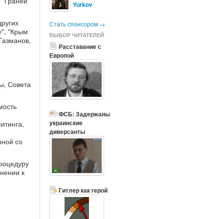
 "Граней"
Yurkov
других
Стать спонсором →
у", "Крым
ВЫБОР ЧИТАТЕЛЕЙ
Газманов,
Расставание с
Европой
ы, Совета
мость
ФСБ: Задержаны
украинские
итинга,
диверсанты
нной со
процедуру
нении к
Гитлер как герой