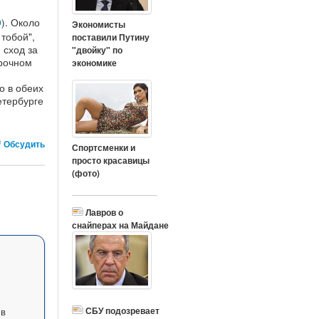
О
). Около
Экономисты
тобой",
поставили Путину
 сход за
"двойку" по
срочном
экономике
о в обеих
Петербурге
Обсудить
Спортсменки и
просто красавицы
(фото)
Лавров о
снайперах на Майдане
СБУ подозревает
 в