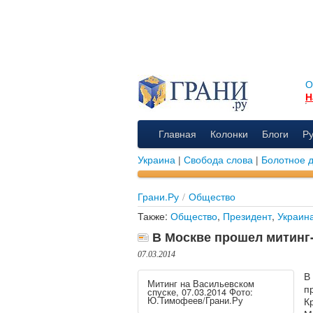
О
Н
Главная
Колонки
Блоги
Р
Украина
|
Свобода слова
|
Болотное 
Грани.Ру
/
Общество
Также:
Общество
,
Президент
,
Украин
В Москве прошел митинг
07.03.2014
В
Митинг на Васильевском
п
спуске, 07.03.2014 Фото:
Ю.Тимофеев/Грани.Ру
К