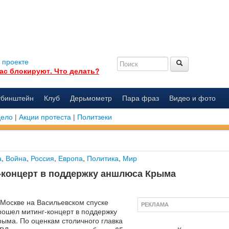
 проекте
ас блокируют. Что делать?
убинштейн
Клуб
Дерьмометр
Пара фраз
Видео и фото
дело
|
Акции протеста
|
Политзеки
а
,
Война
,
Россия
,
Европа
,
Политика
,
Мир
-концерт в поддержку аншлюса Крыма
 Москве на Васильевском спуске
РЕКЛАМА
рошел митинг-концерт в поддержку
рыма. По оценкам столичного главка