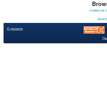
Brows
ставки на 
иност
О проекте
Па