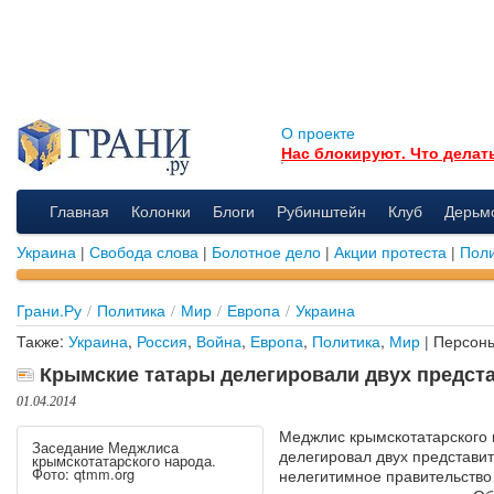
О проекте
Нас блокируют. Что делат
Главная
Колонки
Блоги
Рубинштейн
Клуб
Дерьм
Украина
|
Свобода слова
|
Болотное дело
|
Акции протеста
|
Поли
Грани.Ру
/
Политика
/
Мир
/
Европа
/
Украина
Также:
Украина
,
Россия
,
Война
,
Европа
,
Политика
,
Мир
| Персон
Крымские татары делегировали двух предста
01.04.2014
Меджлис крымскотатарского
Заседание Меджлиса
делегировал двух представит
крымскотатарского народа.
Фото: qtmm.org
нелегитимное правительство