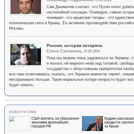
Сам Джемилев считает, что Путин хочет добит
неспокойной ситуации. Очевидно, самые остры
понимает, что крымские татары - это единстве
политическая сила в Крыму. Ее активное противодействие российс
Москвы.
Россия, которая потеряла
Елена Санникова
,
31.03.2014
Пока мы можем лишь радоваться за Украину, с
и желать ей мирного неба над головой, свобод
государство с безусловным приоритетом свобод
все-таки осмеливаюсь сказать, что Украина немногое теряет, лиша
несоразмерно больше. Такие моральные потери непросто будет вос
будет изжить.
НОВОСТИ СМИ2
США взялись за обрушение
Кудрин рассказал
экономик крупнейших
придется заплат
городов РФ
за Крым