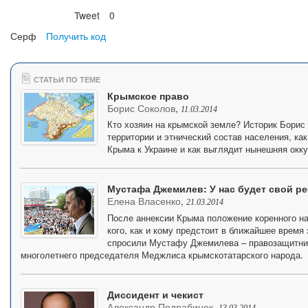
Tweet
0
Нравится
Серф
Получить код
СТАТЬИ ПО ТЕМЕ
Крымское право
Борис Соколов
,
11.03.2014
Кто хозяин на крымской земле? Историк Борис 
территории и этнический состав населения, ка
Крыма к Украине и как выглядит нынешняя окку
Мустафа Джемилев: У нас будет свой р
Елена Власенко
,
21.03.2014
После аннексии Крыма положение коренного н
кого, как и кому предстоит в ближайшее время
спросили Мустафу Джемилева – правозащитник
многолетнего председателя Меджлиса крымскотатарского народа.
Диссидент и чекист
Александр Подрабинек
,
13.03.2014