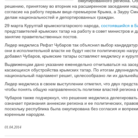
оккупированного региона. О
решению, принятому во вторник на расширенном заседании нац
согласие на работу первым вице-премьером Крыма, а Зауру Смир
делам национальностей и депортированных граждан.
29 марта Курултай крымскотатарского народа,
состоявшийся в Б
представителей крымских татар на работу в совет министров и 
занятие правительственных постов.
Лидер меджлиса Рефат Чубаров так объяснил выбор кандидатур 
они в исполнительной власти не будут нести политическую нагру
добавил Чубаров, крымские татары оставляют меджлису и курул
Выдвиженцам дано указание еженедельно отчитываться на засе
касающихся обустройства крымских татар. По итогам двухнеде
национальный парламент решит, целесообразно ли их дальнейше
Лидер меджлиса в своем выступлении отметил, что двух предста
чтобы понять общую направленность политики властей региона 
Чубаров также подчеркнул, что решение меджлиса делегировать
означает признания аннексии региона и ее политических, право
поскольку республика была оккупирована без согласия и вопре
коренным народом.
01.04.2014