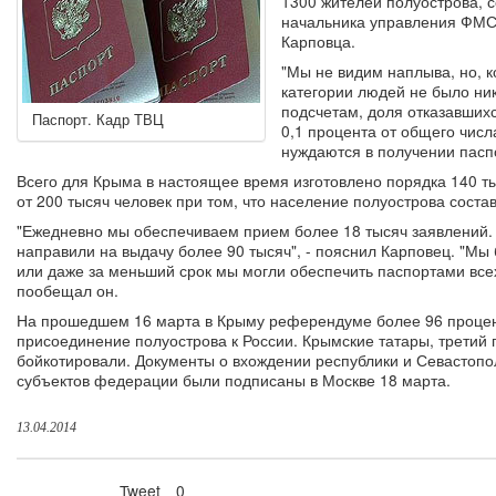
1300 жителей полуострова, 
начальника управления ФМС
Карповца.
"Мы не видим наплыва, но, к
категории людей не было ник
подсчетам, доля отказавшихс
Паспорт. Кадр ТВЦ
0,1 процента от общего числ
нуждаются в получении пасп
Всего для Крыма в настоящее время изготовлено порядка 140 т
от 200 тысяч человек при том, что население полуострова соста
"Ежедневно мы обеспечиваем прием более 18 тысяч заявлений. 
направили на выдачу более 90 тысяч", - пояснил Карповец. "Мы
или даже за меньший срок мы могли обеспечить паспортами все
пообещал он.
На прошедшем 16 марта в Крыму референдуме более 96 процен
присоединение полуострова к России. Крымские татары, третий
бойкотировали. Документы о вхождении республики и Севастопол
субъектов федерации были подписаны в Москве 18 марта.
13.04.2014
Tweet
0
Нравится