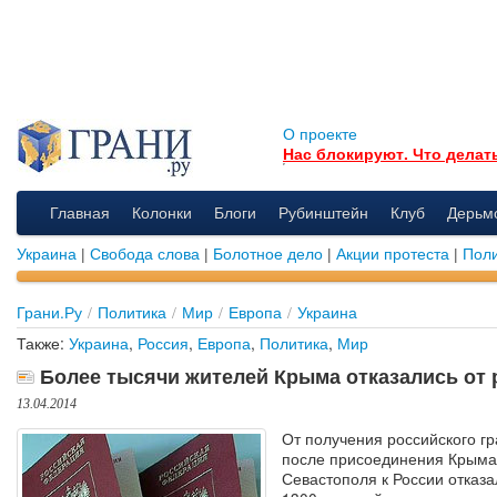
О проекте
Нас блокируют. Что делат
Главная
Колонки
Блоги
Рубинштейн
Клуб
Дерьм
Украина
|
Свобода слова
|
Болотное дело
|
Акции протеста
|
Поли
Грани.Ру
/
Политика
/
Мир
/
Европа
/
Украина
Также:
Украина
,
Россия
,
Европа
,
Политика
,
Мир
Более тысячи жителей Крыма отказались от 
13.04.2014
От получения российского г
после присоединения Крыма
Севастополя к России отказа