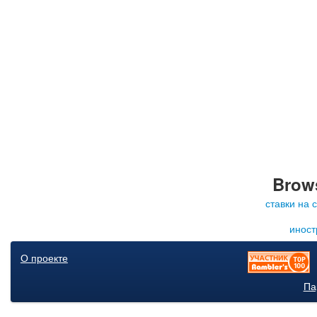
Brows
ставки на 
иност
О проекте
Па