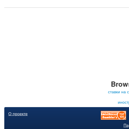
Brows
ставки на 
иност
О проекте
Па