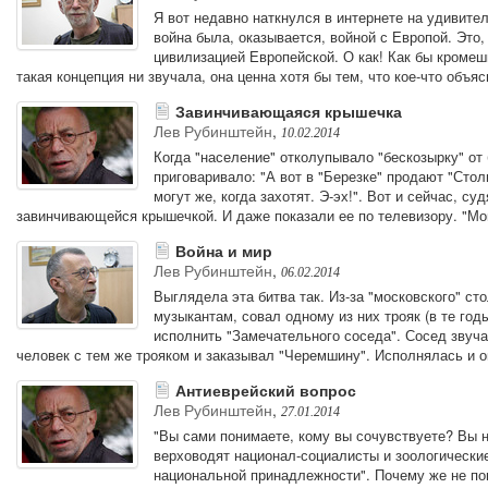
Я вот недавно наткнулся в интернете на удивител
война была, оказывается, войной с Европой. Это
цивилизацией Европейской. О как! Как бы кромеш
такая концепция ни звучала, она ценна хотя бы тем, что кое-что объяс
Завинчивающаяся крышечка
Лев Рубинштейн
,
10.02.2014
Когда "население" отколупывало "бескозырку" от
приговаривало: "А вот в "Березке" продают "Ст
могут же, когда захотят. Э-эх!". Вот и сейчас, су
завинчивающейся крышечкой. И даже показали ее по телевизору. "Могу
Война и мир
Лев Рубинштейн
,
06.02.2014
Выглядела эта битва так. Из-за "московского" с
музыкантам, совал одному из них трояк (в те год
исполнить "Замечательного соседа". Сосед звучал
человек с тем же трояком и заказывал "Черемшину". Исполнялась и о
Антиеврейский вопрос
Лев Рубинштейн
,
27.01.2014
"Вы сами понимаете, кому вы сочувствуете? Вы н
верховодят национал-социалисты и зоологически
национальной принадлежности". Почему же не пом