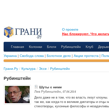
О проекте
Нас блокируют. Что делат
Главная
Колонки
Блоги
Рубинштейн
Клуб
Дерьм
Украина
|
Свобода слова
|
Болотное дело
|
Акции протеста
|
Поли
Грани.Ру
/
Культура
/
Эссе
/
Рубинштейн
Рубинштейн
Шуты с ними
Лев Рубинштейн
,
07.04.2014
Дело даже не в том, что во власть лезут клоуны.
так же, как когда-то в великие диктаторы и отцы
стихотворцы, кухонные философы и незадачливы