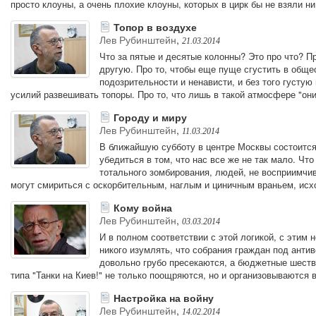
просто клоуны, а очень плохие клоуны, которых в цирк бы не взяли ни 
Топор в воздухе
Лев Рубинштейн
,
21.03.2014
Что за пятые и десятые колонны? Это про что? Пр
другую. Про то, чтобы еще пуще сгустить в общ
подозрительности и ненависти, и без того густую
усилий развешивать топоры. Про то, что лишь в такой атмосфере "они
Городу и миру
Лев Рубинштейн
,
11.03.2014
В ближайшую субботу в центре Москвы состоится 
убедиться в том, что нас все же не так мало. Ч
тотального зомбирования, людей, не восприимчив
могут смириться с оскорбительным, наглым и циничным враньем, ис
Кому война
Лев Рубинштейн
,
03.03.2014
И в полном соответствии с этой логикой, с этим
никого изумлять, что собрания граждан под ант
довольно грубо пресекаются, а бюджетные шеств
типа "Танки на Киев!" не только поощряются, но и организовываются 
Настройка на войну
Лев Рубинштейн
,
14.02.2014