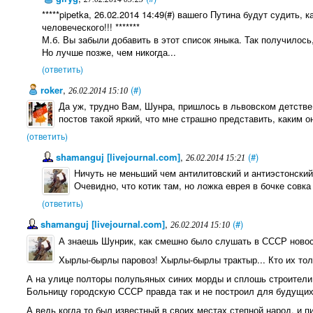
*****pipetka, 26.02.2014 14:49(#) вашего Путина будут судить, к
человеческого!!! *******
М.б. Вы забыли добавить в этот список яныка. Так получилось
Но лучше позже, чем никогда...
(ответить)
roker
,
(#)
26.02.2014 15:10
Да уж, трудно Вам, Шунра, пришлось в львовском детстве
постов такой яркий, что мне страшно представить, каким о
(ответить)
shamanguj [livejournal.com]
,
(#)
26.02.2014 15:21
Ничуть не меньший чем антилитовский и антиэстонский
Очевидно, что котик там, но ложка еврея в бочке совка
(ответить)
shamanguj [livejournal.com]
,
(#)
26.02.2014 15:10
А знаешь Шунрик, как смешно было слушать в СССР новос
Хырлы-бырлы паровоз! Хырлы-бырлы трактыр... Кто их тол
А на улице полторы полупьяных синих морды и сплошь строител
Больницу городскую СССР правда так и не построил для будущих
А ведь когда то был известный в своих местах степной народ, и п