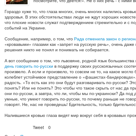
посмотрите, что деется!». Не о них речь - с ними в
Гораздо хуже то, что глаза многих, очень многих налились кровь
здоровья. В этих обстоятельствах люди не ждут хороших новост
что плохие новости служат подтверждением стремительно и с п
событий на Украине.
Сообщение, например, о том, что
Рада отменила закон о регио
«кровавыми» глазами как «запрет на русскую речь», очень даже 
решения никто не понял и понимать не собирается.
А вот сообщение о том, что львовяне, родной язык большинства
день говорить по-русски
в поддержку своих русскоязычных сооте
произвело. А если и произвело, то совсем не то, на какое могло
колеблет устойчивое представление о «фашистах-бандеровцах». 
радость. «То есть как это они будут разговаривать по-русски? Э
понять? Или не понять? Это чтобы что такое скрыть от нас да пр
они по-русски, а завтра, что ли, чтобы мы по-украински? Да под 
умные, что умеют говорить по-русски, то почему раньше не гово
говорят. Не, нас не проведешь! Бдительность, только бдительнос
Налившиеся кровью глаза видят мир вокруг себя в кровавых про
Tweet
0
Нравится