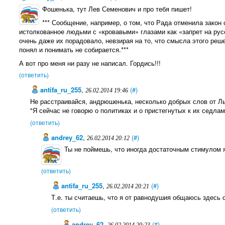
Фошенька, тут Лев Семенович и про тебя пишет!
*** Сообщение, например, о том, что Рада отменила закон 
истолкованное людьми с «кровавыми» глазами как «запрет на рус
очень даже их порадовало, невзирая на то, что смысла этого реше
понял и понимать не собирается.***
А вот про меня ни разу не написал. Гордись!!!
(ответить)
antifa_ru_255
,
(#)
26.02.2014 19:46
Не расстраивайся, андрюшенька, несколько добрых слов от Л
"Я сейчас не говорю о политиках и о пристегнутых к их седлам
(ответить)
andrey_62
,
(#)
26.02.2014 20:12
Ты не поймешь, что иногда достаточным стимулом 
(ответить)
antifa_ru_255
,
(#)
26.02.2014 20:21
Т.е. ты считаешь, что я от равнодушия общаюсь здесь 
(ответить)
andrey_62
,
(#)