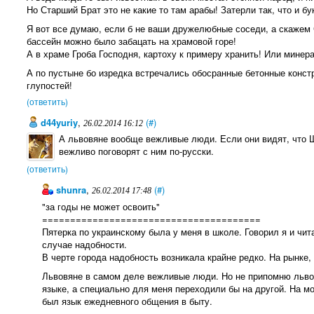
Но Старший Брат это не какие то там арабы! Затерли так, что и б
Я вот все думаю, если б не ваши дружелюбные соседи, а скажем 
бассейн можно было забацать на храмовой горе!
А в храме Гроба Господня, картоху к примеру хранить! Или минер
А по пустыне бо изредка встречались обосранные бетонные констр
глупостей!
(ответить)
d44yuriy
,
(#)
26.02.2014 16:12
А львовяне вообще вежливые люди. Если они видят, что Ш
вежливо поговорят с ним по-русски.
(ответить)
shunra
,
(#)
26.02.2014 17:48
"за годы не может освоить"
=======================================
Пятерка по украинскому была у меня в школе. Говорил я и чит
случае надобности.
В черте города надобность возникала крайне редко. На рынке,
Львовяне в самом деле вежливые люди. Но не припомню льво
языке, а специально для меня переходили бы на другой. На мо
был язык ежедневного общения в быту.