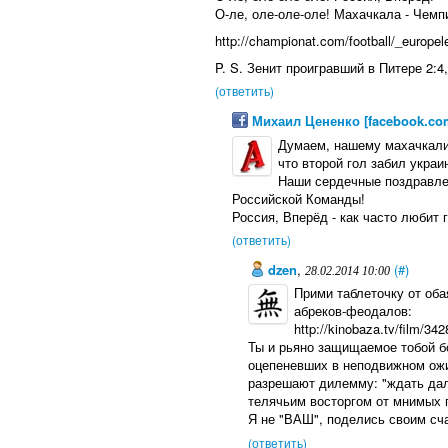
О-ле, оле-оле-оле! Махачкала - Чемп
http://championat.com/football/_europe
P. S. Зенит проигравший в Питере 2:4
(ответить)
Михаил Цененко [facebook.co
Думаем, нашему махачкали
что второй гол забил укра
Наши сердечные поздравле
Российской Команды!
Россия, Вперёд - как часто любит 
(ответить)
dzen
,
(#)
28.02.2014 10:00
Прими таблеточку от оба
абреков-феодалов:
http://kinobaza.tv/film/3
Ты и рьяно защищаемое тобой б
оцепеневших в неподвижном ожид
разрешают дилемму: "ждать дал
телячьим восторгом от мнимых 
Я не "ВАШ", поделись своим сча
(ответить)