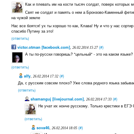
Как и плевать им на кости тысяч солдат, поверх которых 
Свят не солдат и память о нем а Бронзово-Каменный фет
на чужой земле
Нас все боятся! ух ты хорошо то как, Клава! Ну и что у нас сортир
спасибо Путину за это!
(ответить)
victor.otman [facebook.com]
,
(#)
26.02.2014 15:27
А ты по-русски говоришь? "цельный" - это на каком языке?
(ответить)
alfy
,
(#)
26.02.2014 17:32
Да, с русским совсем плохо? Уже слова родного языка забыва
(ответить)
shamanguj [livejournal.com]
,
(#)
26.02.2014 17:33
Не учат их нонче русскому. Только крестики в ЕГЭ
(ответить)
sova46
,
(#)
26.02.2014 18:05