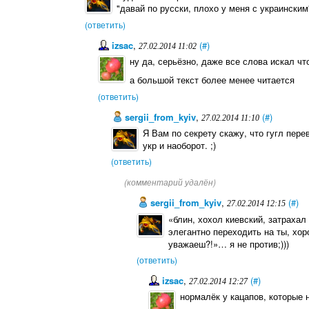
"давай по русски, плохо у меня с украинским"
(ответить)
izsac
,
(#)
27.02.2014 11:02
ну да, серьёзно, даже все слова искал чт
а большой текст более менее читается
(ответить)
sergii_from_kyiv
,
(#)
27.02.2014 11:10
Я Вам по секрету скажу, что гугл пере
укр и наоборот. ;)
(ответить)
(комментарий удалён)
sergii_from_kyiv
,
(#)
27.02.2014 12:15
«блин, хохол киевский, затрахал 
элегантно переходить на ты, хор
уважаеш?!»… я не против;)))
(ответить)
izsac
,
(#)
27.02.2014 12:27
нормалёк у кацапов, которые 