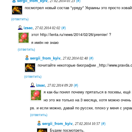
sergii_from_kyiv
,
(#)
27.02.2014 01:23
посмотрел новый состав "уряду" Украины это просто ховай
(ответить)
izsac
,
(#)
27.02.2014 02:02
этот http://lenta.ru/news/2014/02/26/premier/ ?
я имён не знаю
(ответить)
sergii_from_kyiv
,
(#)
27.02.2014 02:40
почитайте некоторые биографии _http://www.pravda.co
(ответить)
izsac
,
(#)
27.02.2014 09:20
я как-бы понял почему прятаться в посевы, ещё
но это же только на 3 месяца, хотя можно очень
ps. и если можно, давай по русски, плохо у меня с укра
(ответить)
sergii_from_kyiv
,
(#)
27.02.2014 10:57
Будем посмотреть.