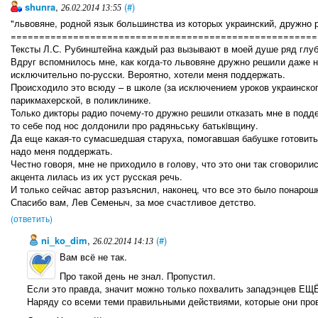
shunra
,
(#)
26.02.2014 13:55
"львовяне, родной язык большинства из которых украинский, дружно 
======================================================
Тексты Л.С. Рубинштейна каждый раз вызывают в моей душе ряд глуб
Вдруг вспомнилось мне, как когда-то львовяне дружно решили даже н
исключительно по-русски. Вероятно, хотели меня поддержать.
Происходило это всюду – в школе (за исключением уроков украинского)
парикмахерской, в поликлинике.
Только дикторы радио почему-то дружно решили отказать мне в поддер
то себе под нос долдонили про радяньську батькiвщину.
Да еще какая-то сумасшедшая старуха, помогавшая бабушке готовить,
надо меня поддержать.
Честно говоря, мне не приходило в голову, что это они так сговорили
акцента лилась из их уст русская речь.
И только сейчас автор разъяснил, наконец, что все это было понаро
Спасибо вам, Лев Семеныч, за мое счастливое детство.
(ответить)
ni_ko_dim
,
(#)
26.02.2014 14:13
Вам всё не так.
Про такой день не знал. Пропустил.
Если это правда, значит можно только похвалить западэнцев ЕЩ
Наряду со всеми теми правильными действиями, которые они пров