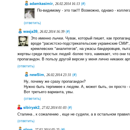
adamkasimir
,
(#)
26.02.2014 16:13
По-видимому - это так!!! Возможно, однако - коллег
(ответить)
wasja39
,
(#)
26.02.2014 16:39
Это именно лычки. Чувак, который пишет, как пропага
вроде "расистско-подстрекательские украинские СМИ",
кремлевских "аналитегов", на ужасы бандеровцев, пыт
жертвы среди простых людей -более того, намекает, что они та
пропагандон. В пользу другой версии у меня лично никаких ар
(ответить)
newSim
,
(#)
26.02.2014 23:31
Ну, почему же сразу пропагандон?
Нужно быть терпимее к людям. А, может быть, он просто - 
Вот третьего варианта, увы.
(ответить)
sibiryak2
,
(#)
27.02.2014 01:03
Сталина , к сожалению , еще не судили, а в остальном правил
(ответить)
glryg
,
(#)
27.02.2014 05:25