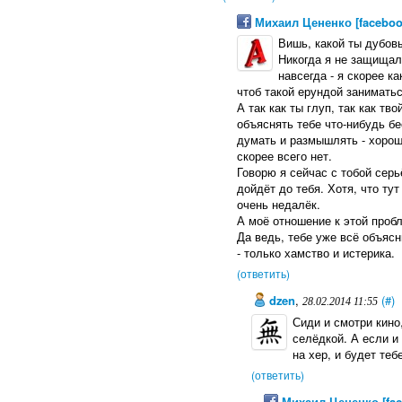
Михаил Цененко [faceboo
Вишь, какой ты дубовы
Никогда я не защищал 
навсегда - я скорее к
чтоб такой ерундой заниматьс
А так как ты глуп, так как тв
объяснять тебе что-нибудь бе
думать и размышлять - хорош
скорее всего нет.
Говорю я сейчас с тобой серь
дойдёт до тебя. Хотя, что тут
очень недалёк.
А моё отношение к этой проб
Да ведь, тебе уже всё объясн
- только хамство и истерика.
(ответить)
dzen
,
(#)
28.02.2014 11:55
Сиди и смотри кино
селёдкой. А если и 
на хер, и будет теб
(ответить)
Михаил Цененко [fa