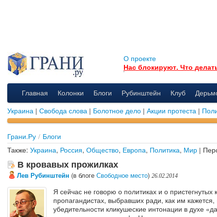
О проекте
Нас блокируют. Что делат
Главная
Колонки
Блоги
Рубинштейн
Клуб
Дерьм
Украина
|
Свобода слова
|
Болотное дело
|
Акции протеста
|
Поли
Грани.Ру
/
Блоги
Также:
Украина
,
Россия
,
Общество
,
Европа
,
Политика
,
Мир
| Пер
В кровавых прожилках
Лев Рубинштейн
(в блоге
Свободное место
)
26.02.2014
Я сейчас не говорю о политиках и о пристегнутых 
пропагандистах, выбравших ради, как им кажется,
убедительности кликушеские интонации в духе «да