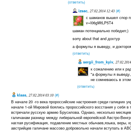
(ответить)
izsac
,
(#)
27.02.2014 12:43
с шаманов вышел спор пр
v=l06gWtLP5T4
шаман потенциально победил;)
sorry about that and дохтур
а формулы я выведу, и доктором
(ответить)
sergii_from_kyiv
,
27.02.201
к сожалению или к ра
"а формулы я выведу, 
не сомневаюсь в этом
(ответить)
klaas
,
(#)
27.02.2014 03:10
В начале 20 -го века пророссийские настроения среди галицких у
начале 1-ой Мировой боялись пророссийского восстания у себя в 
встречали русскую армию Брусилова. Однако, несколько месяцев
галичанам разницу между либеральной европейской Австро-Венгри
наглая русификация, подавление местных обычаев,языка, веры, к
австрийцев галичане массово добровольно начали вступать в