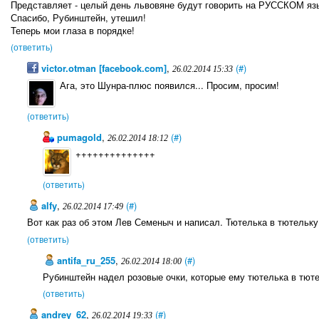
Представляет - целый день львовяне будут говорить на РУССКОМ языке
Спасибо, Рубинштейн, утешил!
Теперь мои глаза в порядке!
(ответить)
victor.otman [facebook.com]
,
(#)
26.02.2014 15:33
Ага, это Шунра-плюс появился... Просим, просим!
(ответить)
pumagold
,
(#)
26.02.2014 18:12
++++++++++++++
(ответить)
alfy
,
(#)
26.02.2014 17:49
Вот как раз об этом Лев Семеныч и написал. Тютелька в тютельку
(ответить)
antifa_ru_255
,
(#)
26.02.2014 18:00
Рубинштейн надел розовые очки, которые ему тютелька в тюте
(ответить)
andrey_62
,
(#)
26.02.2014 19:33