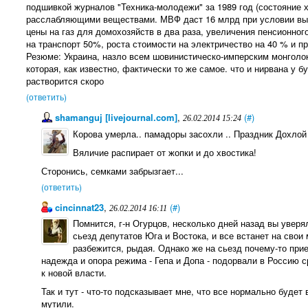
подшивкой журналов "Техника-молодежи" за 1989 год (состояние х
расслабляющими веществами. МВФ даст 16 млрд при условии вып
цены на газ для домохозяйств в два раза, увеличения пенсионног
на транспорт 50%, роста стоимости на электричество на 40 % и п
Резюме: Украина, назло всем шовинистическо-имперским монголок
которая, как известно, фактически то же самое. что и нирвана у б
растворится скоро
(ответить)
shamanguj [livejournal.com]
,
(#)
26.02.2014 15:24
Корова умерла.. памадоры засохли .. Праздник Дохло
Вяличие распирает от жопки и до хвостика!
Сторонись, семками забрызгает...
(ответить)
cincinnat23
,
(#)
26.02.2014 16:11
Помнится, г-н Огурцов, несколько дней назад вы уверя
сьезд депутатов Юга и Востока, и все встанет на свои
разбежится, рыдая. Однако же на сьезд почему-то при
надежда и опора режима - Гепа и Допа - подорвали в Россию 
к новой власти.
Так и тут - что-то подсказывает мне, что все нормально будет
мутили.