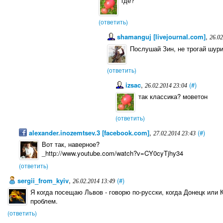
где?
(ответить)
shamanguj [livejournal.com]
,
26.02
Послушай Зин, не трогай шури
(ответить)
izsac
,
(#)
26.02.2014 23:04
так классика? моветон
(ответить)
alexander.inozemtsev.3 [facebook.com]
,
(#)
27.02.2014 23:43
Вот так, наверное?
_http://www.youtube.com/watch?v=CY0cyTjhy34
(ответить)
sergii_from_kyiv
,
(#)
26.02.2014 13:49
Я когда посещаю Львов - говорю по-русски, когда Донецк или К
проблем.
(ответить)