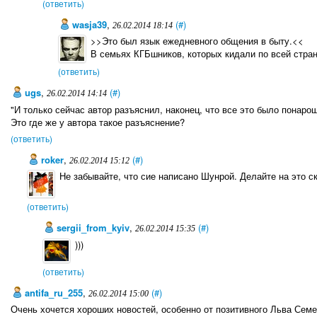
(ответить)
wasja39
,
(#)
26.02.2014 18:14
>>Это был язык ежедневного общения в быту.<<
В семьях КГБшников, которых кидали по всей стране
(ответить)
ugs
,
(#)
26.02.2014 14:14
"И только сейчас автор разъяснил, наконец, что все это было понаро
Это где же у автора такое разъяснение?
(ответить)
roker
,
(#)
26.02.2014 15:12
Не забывайте, что сие написано Шунрой. Делайте на это с
(ответить)
sergii_from_kyiv
,
(#)
26.02.2014 15:35
)))
(ответить)
antifa_ru_255
,
(#)
26.02.2014 15:00
Очень хочется хороших новостей, особенно от позитивного Льва Сем