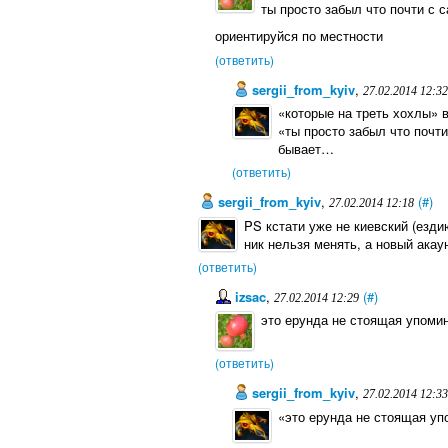
ты просто забыл что почти с 
ориентируйся по местности
(ответить)
sergii_from_kyiv
,
27.02.2014 12:32
«которые на треть хохлы» 
«ты просто забыл что почт
бывает…
(ответить)
sergii_from_kyiv
,
(#)
27.02.2014 12:18
PS кстати уже не киевский (езди
ник нельзя менять, а новый акау
(ответить)
izsac
,
(#)
27.02.2014 12:29
это ерунда не стоящая упомин
(ответить)
sergii_from_kyiv
,
27.02.2014 12:33
«это ерунда не стоящая упо