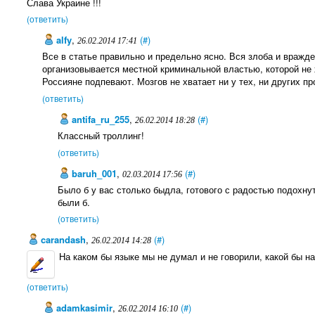
Слава Украине !!!
(ответить)
alfy
,
(#)
26.02.2014 17:41
Все в статье правильно и предельно ясно. Вся злоба и вражде
организовывается местной криминальной властью, которой не
Россияне подпевают. Мозгов не хватает ни у тех, ни других пр
(ответить)
antifa_ru_255
,
(#)
26.02.2014 18:28
Классный троллинг!
(ответить)
baruh_001
,
(#)
02.03.2014 17:56
Было б у вас столько быдла, готового с радостью подохнут
были б.
(ответить)
carandash
,
(#)
26.02.2014 14:28
На каком бы языке мы не думал и не говорили, какой бы н
(ответить)
adamkasimir
,
(#)
26.02.2014 16:10