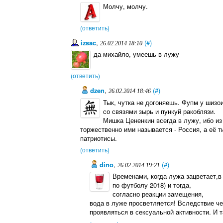
Молчу, молчу.
(ответить)
izsac
,
(#)
26.02.2014 18:10
да михайло, умеешь в лужу
(ответить)
dzen
,
(#)
26.02.2014 18:46
Тык, чутка не догоняешь. Фупм у шизо
со связями зырь и пункуй ракоблязи.
Мишка Цененкин всегда в лужу, ибо из 
торжественно ими называется - Россия, а её 
патриотисы.
(ответить)
dino
,
(#)
26.02.2014 19:21
Временами, когда лужа зацветает,в
по футболу 2018) и тогда,
согласно реакции замещения,
вода в луже просветляется! Вследствие че
проявляться в сексуальной активности. И та