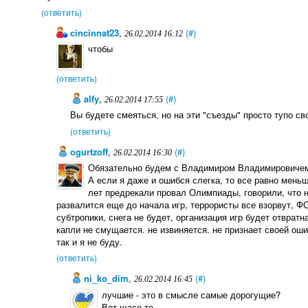
(ответить)
cincinnat23
,
(#)
26.02.2014 16:12
чтобы
(ответить)
alfy
,
(#)
26.02.2014 17:55
Вы будете смеяться, но на эти "съезды" просто тупо с
(ответить)
ogurtzoff
,
(#)
26.02.2014 16:30
Обязательно будем с Владимиром Владимировичем 
А если я даже и ошибся слегка, то все равно мень
лет предрекали провал Олимпиады, говорили, что не
развалится еще до начала игр, террористы все взорвут, Ф
субтропики, снега не будет, организация игр будет отвратная
капли не смущается. не извиняется. не признает своей ош
так и я не буду.
(ответить)
ni_ko_dim
,
(#)
26.02.2014 16:45
лучшие - это в смысле самые дорогущие?
Вот щасе то.