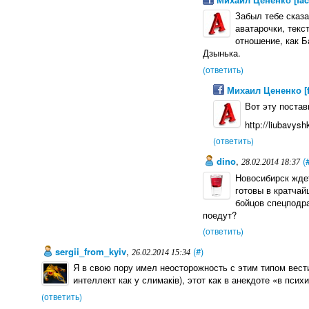
Забыл тебе сказа
аватарочки, текс
отношение, как Б
Дзынька.
(ответить)
Михаил Цененко [
Вот эту постав
http://liubavys
(ответить)
dino
,
(
28.02.2014 18:37
Новосибирск жде
готовы в кратчай
бойцов спецподр
поедут?
(ответить)
sergii_from_kyiv
,
(#)
26.02.2014 15:34
Я в свою пору имел неосторожность с этим типом вести
интеллект как у слимаків), этот как в анекдоте «в пси
(ответить)