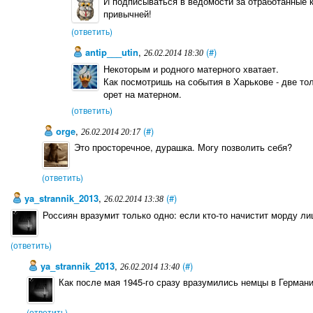
И подписываться в ведомости за отработанные к
привычней!
(ответить)
antip___utin
,
(#)
26.02.2014 18:30
Некоторым и родного матерного хватает.
Как посмотришь на события в Харькове - две то
орет на матерном.
(ответить)
orge
,
(#)
26.02.2014 20:17
Это просторечное, дурашка. Могу позволить себя?
(ответить)
ya_strannik_2013
,
(#)
26.02.2014 13:38
Россиян вразумит только одно: если кто-то начистит морду лиц
(ответить)
ya_strannik_2013
,
(#)
26.02.2014 13:40
Как после мая 1945-го сразу вразумились немцы в Германи
(ответить)