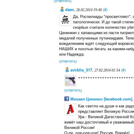
(ответить)
dzen
,
(#)
26.02.2014 19:40
Да, Роспилиады "просветляют", 
патологически. И до такой степе
скорбью считали количество уби
Цененкин с капающими из пасти патрио
медалей полученных путиноидами. Тепер
вожделением ждёт следующей воровской
НАШИХ и похотью бегать за какими-ни
или Надежда.
(ответить)
zvirblis_317
,
(#)
27.02.2014 01:54
+++++++++++++++++++++++
(ответить)
Михаил Цененко [facebook.com]
Как светло на душе и как рад
представляет Великую Россию
Ура - Великой Дагестанской К
живёт наш досточтимый и уважаемый 
Великой России!
О-ле, оле-оле-оле! Россия, Вперёд!