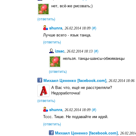
нет, всё-же рисовать;)
(ответить)
shunra
,
(#)
26.02.2014 18:09
Лучше всего - язык танца.
(ответить)
izsac
,
(#)
26.02.2014 18:13
нельзя. танцы-шансы-обжиманцы
(ответить)
Михаил Цененко [facebook.com]
,
26.02.2014 18:06
А Вас что, ещё не расстреляли?
Недоработочка!
(ответить)
shunra
,
(#)
26.02.2014 18:09
Тссс. Тише. Не подавайте им идей.
(ответить)
Михаил Цененко [facebook.com]
,
26.02.201