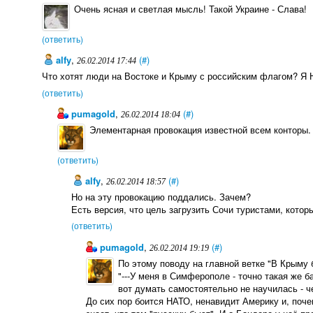
Очень ясная и светлая мысль! Такой Украине - Слава!
(ответить)
alfy
,
(#)
26.02.2014 17:44
Что хотят люди на Востоке и Крыму с российским флагом? 
(ответить)
pumagold
,
(#)
26.02.2014 18:04
Элементарная провокация известной всем конторы.
(ответить)
alfy
,
(#)
26.02.2014 18:57
Но на эту провокацию поддались. Зачем?
Есть версия, что цель загрузить Сочи туристами, кото
(ответить)
pumagold
,
(#)
26.02.2014 19:19
По этому поводу на главной ветке "В Крыму б
"---У меня в Симферополе - точно такая же 
вот думать самостоятельно не научилась - ч
До сих пор боится НАТО, ненавидит Америку и, почем