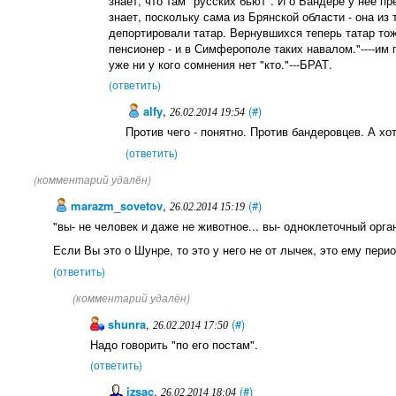
знает, что там "русских бьют". И о Бандере у неё п
знает, поскольку сама из Брянской области - она из
депортировали татар. Вернувшихся теперь татар тож
пенсионер - и в Симферополе таких навалом."----им
уже ни у кого сомнения нет "кто."---БРАТ.
(ответить)
alfy
,
(#)
26.02.2014 19:54
Против чего - понятно. Против бандеровцев. А хо
(ответить)
(комментарий удалён)
marazm_sovetov
,
(#)
26.02.2014 15:19
"вы- не человек и даже не животное... вы- одноклеточный орган
Если Вы это о Шунре, то это у него не от лычек, это ему перио
(ответить)
(комментарий удалён)
shunra
,
(#)
26.02.2014 17:50
Надо говорить "по его постам".
(ответить)
izsac
,
(#)
26.02.2014 18:04