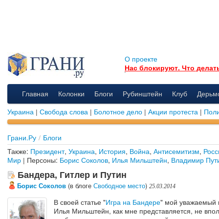
О проекте
Нас блокируют. Что делат
Главная
Колонки
Блоги
Рубинштейн
Клуб
Дерьм
Украина
|
Свобода слова
|
Болотное дело
|
Акции протеста
|
Поли
Грани.Ру
/
Блоги
Также:
Президент
,
Украина
,
История
,
Война
,
Антисемитизм
,
Росс
Мир
| Персоны:
Борис Соколов
,
Илья Мильштейн
,
Владимир Пут
Бандера, Гитлер и Путин
Борис Соколов
(в блоге
Свободное место
)
25.03.2014
В своей статье "
Игра на Бандере
" мой уважаемый 
Илья Мильштейн, как мне представляется, не впо