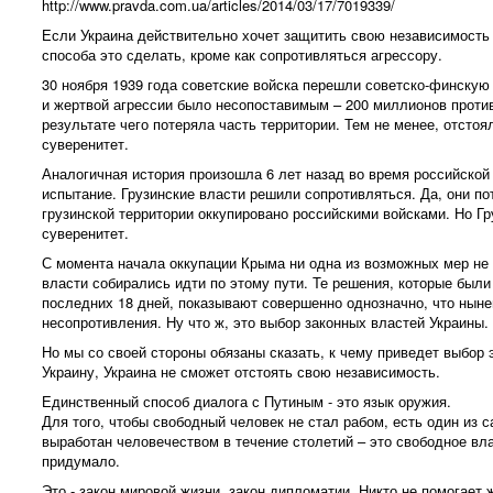
http://www.pravda.com.ua/articles/2014/03/17/7019339/
Если Украина действительно хочет защитить свою независимость 
способа это сделать, кроме как сопротивляться агрессору.
30 ноября 1939 года советские войска перешли советско-финскую
и жертвой агрессии было несопоставимым – 200 миллионов проти
результате чего потеряла часть территории. Тем не менее, отсто
суверенитет.
Аналогичная история произошла 6 лет назад во время российской 
испытание. Грузинские власти решили сопротивляться. Да, они 
грузинской территории оккупировано российскими войсками. Но Г
суверенитет.
С момента начала оккупации Крыма ни одна из возможных мер не 
власти собирались идти по этому пути. Те решения, которые были
последних 18 дней, показывают совершенно однозначно, что нын
несопротивления. Ну что ж, это выбор законных властей Украины.
Но мы со своей стороны обязаны сказать, к чему приведет выбор 
Украину, Украина не сможет отстоять свою независимость.
Единственный способ диалога с Путиным - это язык оружия.
Для того, чтобы свободный человек не стал рабом, есть один из
выработан человечеством в течение столетий – это свободное вл
придумало.
Это - закон мировой жизни, закон дипломатии. Никто не помогает 