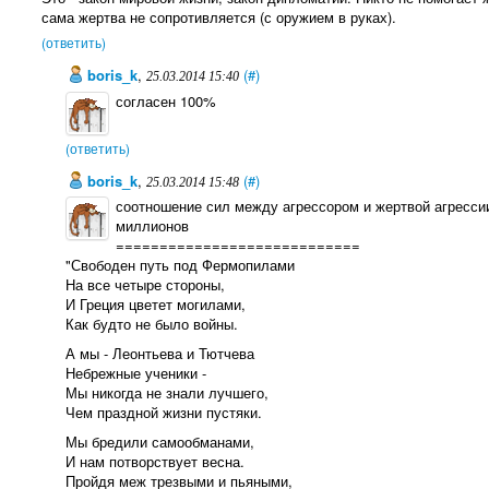
сама жертва не сопротивляется (с оружием в руках).
(ответить)
boris_k
,
(#)
25.03.2014 15:40
согласен 100%
(ответить)
boris_k
,
(#)
25.03.2014 15:48
соотношение сил между агрессором и жертвой агресси
миллионов
============================
"Свободен путь под Фермопилами
На все четыре стороны,
И Греция цветет могилами,
Как будто не было войны.
А мы - Леонтьева и Тютчева
Небрежные ученики -
Мы никогда не знали лучшего,
Чем праздной жизни пустяки.
Мы бредили самообманами,
И нам потворствует весна.
Пройдя меж трезвыми и пьяными,