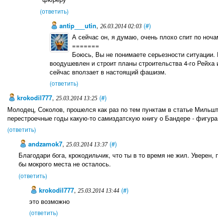
(ответить)
antip___utin
,
(#)
26.03.2014 02:03
А сейчас он, я думаю, очень плохо спит по ноча
=======
Боюсь, Вы не понимаете серьезности ситуации. 
воодушевлен и строит планы строительства 4-го Рейха 
сейчас вползает в настоящий фашизм.
(ответить)
krokodil777
,
(#)
25.03.2014 13:25
Молодец, Соколов, прошелся как раз по тем пунктам в статье Мильшт
перестроечные годы какую-то самиздатскую книгу о Бандере - фигура
(ответить)
andzamok7
,
(#)
25.03.2014 13:37
Благодари бога, крокодильчик, что ты в то время не жил. Уверен, 
бы мокрого места не осталось.
(ответить)
krokodil777
,
(#)
25.03.2014 13:44
это возможно
(ответить)