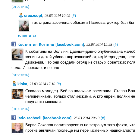
(ответить)
creuzcopf
,
(#)
26.03.2014 10:05
так страна заселена собаками Павлова. доктор был бы
(ответить)
Костянтин Когтянц [facebook.com]
,
(#)
25.03.2014 15:28
К событиям на Волыни. Давным-давно опубликована жалоб
женин и детей убивал партизанский отряд Медведева, пер
движения, что они создали отряд из старых советских пол
села. И поехало, и пошло
(ответить)
kiska
,
(#)
25.03.2014 17:16
Соколов молодец. Всё по полочкам расставил. Степан Ба
человечиками, только сталинскими. А кто еврей, поляки н
оккупанты москали.
(ответить)
lado.rachveli [facebook.com]
,
(#)
25.03.2014 20:19
Борис Соколов политкорректно не затронул того факта, ч
против англичан похлеще им перечисленных националисти