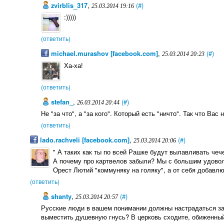
zvirblis_317
,
(#)
25.03.2014 19:16
:)))))
(ответить)
michael.murashov [facebook.com]
,
(#)
25.03.2014 20:23
Ха-ха!
(ответить)
stefan_
,
(#)
26.03.2014 20:44
Не "за что", а "за кого". Который есть "ничто". Так что Вас ни
(ответить)
lado.rachveli [facebook.com]
,
(#)
25.03.2014 20:06
" А таких как ты по всей Рашке будут вылавливать чеч
А почему про картвелов забыли? Мы с большим удовол
Орест Лютий "коммуняку на голяку", а от себя добавлю
(ответить)
shanty
,
(#)
25.03.2014 20:57
Русские люди в вашем понимании должны настрадаться за т
выместить душевную гнусь? В церковь сходите, обиженны