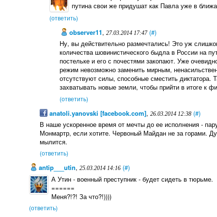
путина свои же придушат как Павла уже в ближ
(ответить)
observer11
,
(#)
27.03.2014 17:47
Ну, вы действительно размечтались! Это уж слишко
количества шовинистического быдла в России на пути
постельке и его с почестями закопают. Уже очевидн
режим невозможно заменить мирным, ненасильствен
отсутствуют силы, способные сместить диктатора. Т
захватывать новые земли, чтобы прийти в итоге к ф
(ответить)
anatoli.yanovski [facebook.com]
,
(#)
26.03.2014 12:38
В наше ускоренное время от мечты до ее исполнения - пару
Монмартр, если хотите. Червоный Майдан не за горами. Ду
мылится.
(ответить)
antip___utin
,
(#)
25.03.2014 14:16
А Утин - военный преступник - будет сидеть в тюрьме.
======
Меня?!?! За что?!))))
(ответить)