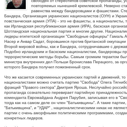
свободен от стереотипов советской пропаганды, 
повторяемых нынешней кремлевской. Неверно ста
равенства между бандеровцами и фашистами. Ст
Бандера, Организация украинских националистов (ОУН) и Украи
повстанческая армия (УПА) - это не фашисты, а националисты, т
как Ирландская республиканская армия (ИРА), баскская организ
Шотландская национальная партия и многие другие. Национали
лидеры египетской организации "Свободные офицеры" Гамаль 
Насер и Анвар Садат, боровшиеся против британской оккупации 
Второй мировой войны, как и Бандера, сотрудничавшие с держа
Подобно ирландским и баскским националистам, бандеровцы п
террористические методы борьбы. Самым громким терактом был
министра внутренних дел Польши Бронислава Перацкого, за ор
которого Бандера получил пожизненный срок.
Что же касается современных украинских партий и движений, то
националистами можно считать партию "Свобода" Олега Тягнибо
фракций "Правого сектора" Дмитрия Яроша. Неслучайно россий
пропаганда сознательно перевирает партийную принадлежность
коменданта Евромайдана Андрея Парубия, записывая его в "Сво
тогда как на самом деле он член "Батькивщины". А такие партии,
"Батькивщина", и "УДАР" , националистическими никак не являют
партии с очень аморфными политическими программами, созда
конкретных лидеров.