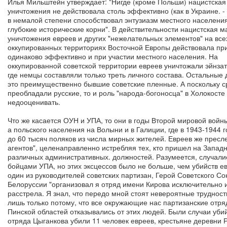
Илья Мильштейн утверждает: "Нигде (кроме Польши) нацистска
уничтожения не действовала столь эффективно (как в Украине. - 
в немалой степени способствовал энтузиазм местного населен
глубокие исторические корни". В действительности нацистская 
уничтожения евреев и других "нежелательных элементов" на все
оккупированных территориях Восточной Европы действовала п
одинаково эффективно и при участии местного населения. На
оккупированной советской территории евреев уничтожали эйнза
где немцы составляли только треть личного состава. Остальные д
это преимущественно бывшие советские пленные. А поскольку с
преобладали русские, то и роль "народа-богоносца" в Холокосте
недооценивать.
Что же касается ОУН и УПА, то они в годы Второй мировой войны
а польского населения на Волыни и в Галиции, где в 1943-1944 г
до 60 тысяч поляков из числа мирных жителей. Евреев же пресл
агентов", целенаправленно истребляя тех, кто пришел на Западн
различных административных. должностей. Разумеется, случали
бойцами УПА, но этих эксцессов было не больше, чем убийств е
один из руководителей советских партизан, Герой Советского С
Белоруссии "организовал я отряд имени Кирова исключительно и
расстрела. Я знал, что передо мной стоят невероятные трудности
лишь только потому, что все окружающие нас партизанские отр
Пинской областей отказывались от этих людей. Были случаи уби
отряда Цыганкова убили 11 человек евреев, крестьяне деревни 