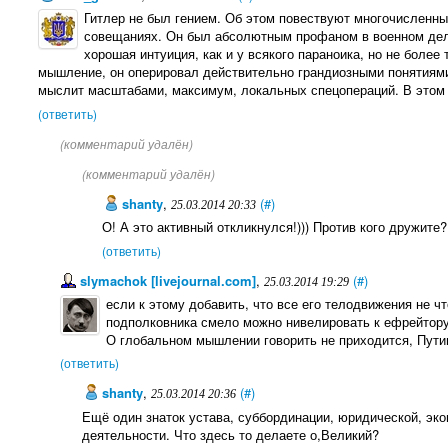
Гитлер не был гением. Об этом повествуют многочисленны
совещаниях. Он был абсолютным профаном в военном деле
хорошая интуиция, как и у всякого параноика, но не более
мышление, он оперировал действительно грандиозными понятиями
мыслит масштабами, максимум, локальных спецопераций. В этом 
(ответить)
(комментарий удалён)
(комментарий удалён)
shanty
,
(#)
25.03.2014 20:33
О! А это активный откликнулся!))) Против кого дружите?
(ответить)
slymachok [livejournal.com]
,
(#)
25.03.2014 19:29
если к этому добавить, что все его телодвижения не что
подполковника смело можно нивелировать к ефрейтору.
О глобальном мышлении говорить не приходится, Путин
(ответить)
shanty
,
(#)
25.03.2014 20:36
Ещё один знаток устава, суббординации, юридической, эк
деятельности. Что здесь то делаете о,Великий?