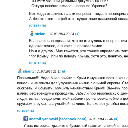
- И ПЕРВЫЙ официальный документ на ней?
- Откуда вообще взялось название Украина?
Вот когда ответишь на эти вопросы - тогда и поговорим 
А без ответов - ффсё это - кудахтание пламенной хохл
(ответить)
stefan_
,
(#)
26.03.2014 20:04
Вы правильно сделали, что не втянулись в спор с этим 
одноклеточное, а значит - непоколебимое.
Но я о другом. Мне кажется, что точнее определить так
"по" Крыму. Или по поводу Крыма, хотя это, понятно, не
(ответить)
shanty
,
(#)
25.03.2014 21:11
Правильно!!! Надо было прийти в Крым и мужиков всех в концл
панель и на опыты для улучшения жизни любимой европы. Стар
обогреть. И бомбить, бомбить ненавистный Крым!! Выжечь про
взяли, референдумы проводить. Забыли про европейскую демо
люди, вы за псевдополитикой забыли про человеколюбие и добр
оружием в руках, а с улыбкой на лице. Только вот улыбка пока
(ответить)
anatoli.yanovski [facebook.com]
,
(#)
26.03.2014 12:46
У вас истерика, дышите в бумажный пакетик, спокойно, рав