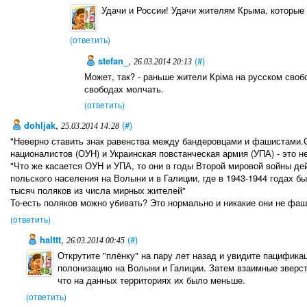
Удачи и России! Удачи жителям Крыма, которые 
(ответить)
stefan_
,
(#)
26.03.2014 20:13
Может, так? - раньше жители Кріма на русском свобо
свободах молчать.
(ответить)
dohljak
,
(#)
25.03.2014 14:28
"Неверно ставить знак равенства между бандеровцами и фашистами.
националистов (ОУН) и Украинская повстанческая армия (УПА) - это 
"Что же касается ОУН и УПА, то они в годы Второй мировой войны дей
польского населения на Волыни и в Галиции, где в 1943-1944 годах бы
тысяч поляков из числа мирных жителей"
То-есть поляков можно убивать? Это нормально и никакие они не фа
(ответить)
halttt
,
(#)
26.03.2014 00:45
Открутите "плёнку" на пару лет назад и увидите пацифика
полонизацию на Волыни и Галиции. Затем взаимные зверс
что на данных территориях их было меньше.
(ответить)