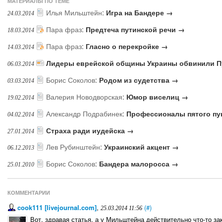
МАТЕРИАЛЫ ПО ТЕМЕ
Илья Мильштейн
:
Игра на Бандере →
24.03.2014
Пара фраз
:
Предтеча путинской речи →
18.03.2014
Пара фраз
:
Гласно о перекройке →
14.03.2014
Лидеры еврейской общины Украины обвинили Пу
06.03.2014
Борис Соколов
:
Родом из судетства →
03.03.2014
Валерия Новодворская
:
Юмор виселиц →
19.02.2014
Александр Подрабинек
:
Профессионалы пятого пу
04.02.2014
Страха ради иудейска →
27.01.2014
Лев Рубинштейн
:
Украинский акцент →
06.12.2013
Борис Соколов
:
Бандера малоросса →
25.01.2010
КОММЕНТАРИИ
cook111 [livejournal.com]
,
(#)
25.03.2014 11:56
Вот, здравая статья, а у Мильштейна действительно что-то за