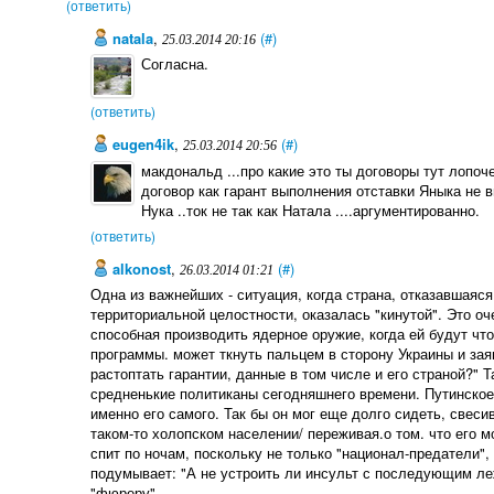
(ответить)
natala
,
(#)
25.03.2014 20:16
Согласна.
(ответить)
eugen4ik
,
(#)
25.03.2014 20:56
макдональд ...про какие это ты договоры тут лопо
договор как гарант выполнения отставки Яныка не в
Нука ..ток не так как Натала ....аргументированно.
(ответить)
alkonost
,
(#)
26.03.2014 01:21
Одна из важнейших - ситуация, когда страна, отказавшаяся
территориальной целостности, оказалась "кинутой". Это оч
способная производить ядерное оружие, когда ей будут что-
программы. может ткнуть пальцем в сторону Украины и зая
растоптать гарантии, данные в том числе и его страной?"
средненькие политиканы сегодняшнего времени. Путинское 
именно его самого. Так бы он мог еще долго сидеть, свеси
таком-то холопском населении/ переживая.о том. что его мо
спит по ночам, поскольку не только "национал-предатели", 
подумывает: "А не устроить ли инсульт с последующим л
"фюреру"