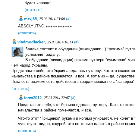
будет харащо!
(ответить)
mrvj85
,
(#)
25.03.2014 23:00
ABSOLYUTNO +++++++++++
(ответить)
vladmodfacker
,
(#)
25.03.2014 16:13
Задача состоит в обуздании (ликвидации...) *режима* путл
усложняет задачу.
В обуздании (ликвидации) режима путлера "суммарно" ми
чем народ Украины.
Представьте себе, что Украина сдалась путлеру. Как это скажется
начальства в районе поменяется, и всё. А вот мир -- да, существ
Пока есть возможность действовать координированно с "западом"
(ответить)
teres2012
,
(#)
25.03.2014 22:07
Представьте себе, что Украина сдалась путлеру. Как это скаж
начальства в районе поменяется, и всё.
Что-то этот "Грищенко" руками и ногами упирается, не хочет в 
чувствует, видно, шкурой, что не только власть в районе поме
(ответить)