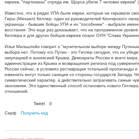
евреев, "партизаны" отряда им. Щорса убили 7 человек евреев" (Р
Известно, что в рядах УПА были евреи, которые не скрывали сво
Гирш (Михаил) Келлер. один из руководителей Кенгирского лаге
украинцы - бывшие бойцы УПА и их "пособники" - выбрали имен
восстания. Это еще раз доказывает, что на программном уровне
Келлера и для других бойцов-евреев лозунг ОУН "Слава Украине!
Илья Мильштейн говорит о "мучительном выборе между Путиным 
выбора нет. Потому что Путин - это Гитлер сегодня, что он убед
оккупацией и аннексией Крыма. Демократы России и всего мира 
администрации из Крыма и возвращения региона под суверенит
России сейчас, в условиях реставрации тотальной пропаганды и
изменить могут только санкции со стороны государств Запада. 
символический характер, а действительно затрагивать самые чу
экономики. Это единственный способ остановить нового Гитле
отношений.
Tweet
0
Нравится
Серф
Получить код