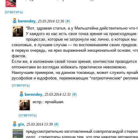
(ответить)
berendey
,
(#)
25.03.2014 12:30
"Вот, здравая статья, а у Мильштейна действительно что-т
У каждого из нас есть своя точка зрения на происходящие 
процессах, которые не затронули нас лично, о которых м
соколовых, в лучшем случае — по воспоминаниям своих предков.
в первую очередь, на ярко выраженной эмоциональной основе, чт
фактов.
Если же, в изложении своей точки зрения, контекстом проводится
оппонентами во взглядах избежать практически невозможно.
Наилучшим примером, на данном токовище, может служить ярчайш
русофобов и юдофобов, перемежающих "патриотические" реплики 
(ответить)
berendey
,
(#)
25.03.2014 12:31
испр.: ярчайшая.
(ответить)
gin
,
(#)
25.03.2014 13:39
предусмотрительно изготовленный совпропагандой стерео
дело.. стереотипы хороши тем, что при нажатии автомати