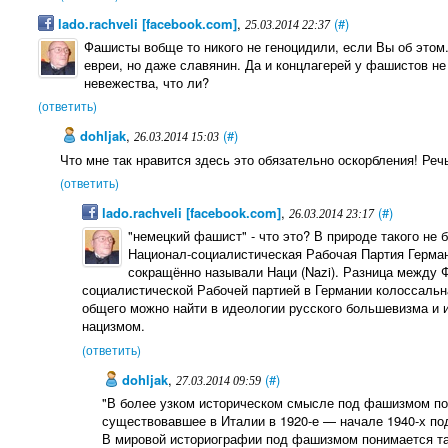
lado.rachveli [facebook.com]
,
(#)
25.03.2014 22:37
Фашисты вобще то никого не геноцидили, если Вы об этом
евреи, но даже славянин. Да и концлагерей у фашистов н
невежества, что ли?
(ответить)
dohljak
,
(#)
26.03.2014 15:03
Что мне так нравится здесь это обязательно оскорбления! Ре
(ответить)
lado.rachveli [facebook.com]
,
(#)
26.03.2014 23:17
"немецкий фашист" - что это? В природе такого не
Национал-социалистическая Рабочая Партия Герман
сокращённо называли Наци (Nazi). Разница между 
социалистической Рабочей партией в Германии колоссальная
общего можно найти в идеологии русского большевизма и
нацизмом.
(ответить)
dohljak
,
(#)
27.03.2014 09:59
"В более узком историческом смысле под фашизмом по
существовавшее в Италии в 1920-е — начале 1940-х по
В мировой историографии под фашизмом понимается та