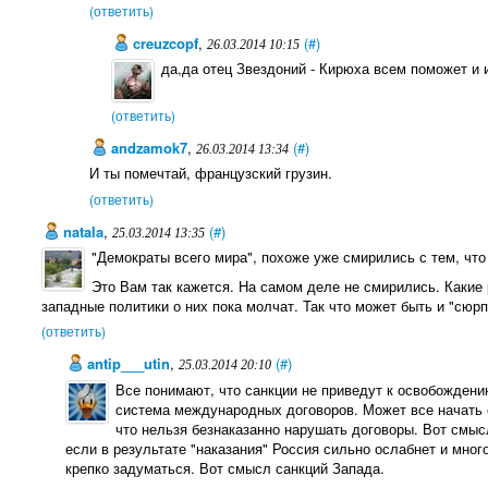
(ответить)
creuzcopf
,
(#)
26.03.2014 10:15
да,да отец Звездоний - Кирюха всем поможет и 
(ответить)
andzamok7
,
(#)
26.03.2014 13:34
И ты помечтай, французский грузин.
(ответить)
natala
,
(#)
25.03.2014 13:35
"Демократы всего мира", похоже уже смирились с тем, что
Это Вам так кажется. На самом деле не смирились. Какие
западные политики о них пока молчат. Так что может быть и "сюрп
(ответить)
antip___utin
,
(#)
25.03.2014 20:10
Все понимают, что санкции не приведут к освобождению
система международных договоров. Может все начать с
что нельзя безнаказанно нарушать договоры. Вот смыс
если в результате "наказания" Россия сильно ослабнет и мног
крепко задуматься. Вот смысл санкций Запада.