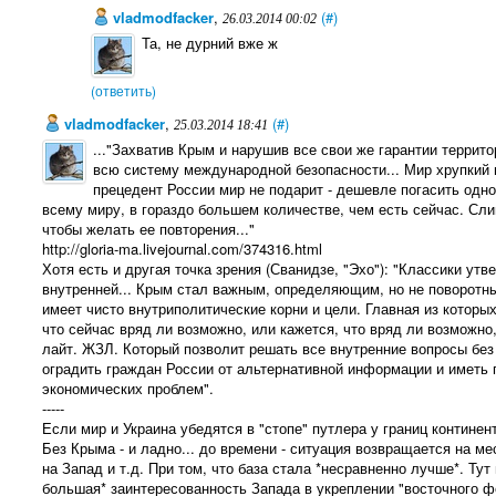
vladmodfacker
,
(#)
26.03.2014 00:02
Та, не дурний вже ж
(ответить)
vladmodfacker
,
(#)
25.03.2014 18:41
..."Захватив Крым и нарушив все свои же гарантии террит
всю систему международной безопасности... Мир хрупкий 
прецедент России мир не подарит - дешевле погасить одно
всему миру, в гораздо большем количестве, чем есть сейчас. С
чтобы желать ее повторения..."
http://gloria-ma.livejournal.com/374316.html
Хотя есть и другая точка зрения (Сванидзе, "Эхо"): "Классики ут
внутренней... Крым стал важным, определяющим, но не поворотным
имеет чисто внутриполитические корни и цели. Главная из которы
что сейчас вряд ли возможно, или кажется, что вряд ли возможно,
лайт. ЖЗЛ. Который позволит решать все внутренние вопросы без
оградить граждан России от альтернативной информации и иметь 
экономических проблем".
-----
Если мир и Украина убедятся в "стопе" путлера у границ континен
Без Крыма - и ладно... до времени - ситуация возвращается на м
на Запад и т.д. При том, что база стала *несравненно лучше*. Тут
большая* заинтересованность Запада в укреплении "восточного ф