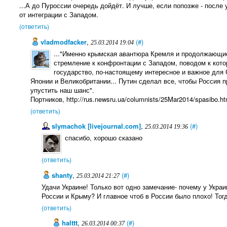
...А до Пуроссии очередь дойдёт. И лучше, если попозже - посл
от интеграции с Западом.
(ответить)
vladmodfacker
,
(#)
25.03.2014 19:04
..."Именно крымская авантюра Кремля и продолжающие
стремление к конфронтации с Западом, поводом к кото
государство, по-настоящему интересное и важное для
Японии и Великобритании... Путин сделал все, чтобы Россия п
упустить наш шанс".
Портников, http://rus.newsru.ua/columnists/25Mar2014/spasibo.ht
(ответить)
slymachok [livejournal.com]
,
(#)
25.03.2014 19:36
спасибо, хорошо сказано
(ответить)
shanty
,
(#)
25.03.2014 21:27
Удачи Украине! Только вот одно замечание- почему у Укра
России и Крыму? И главное чтоб в России было плохо! Тогда
(ответить)
halttt
,
(#)
26.03.2014 00:37