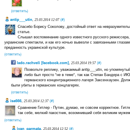
(ответить)
antip___utin
,
(#)
25.03.2014 12:07
Спасибо Борису Соколову, достойный ответ на невразумитель
статье.
Слышал воспоминание одного известного русского режиссера,
украинские спектакли, и как его ночью вывезли с завязанными глазам
преданность украинской культуре.
(ответить)
lado.rachveli [facebook.com]
,
(#)
25.03.2014 19:57
Позвольте реплику, уважаемый antip___utin, но упомянуты
либо был просто "не в теме", так как Степан Бандера с 
германского концентрационного лагеря Заксенхаузен. Дол
были убиты в германских концлагерях.
(ответить)
isa666
,
(#)
25.03.2014 12:37
Сравнение Гитлер - Путин, думаю, не совсем корректное. Гитле
так себе, мелкий пакостник, возомнивший себя великим мужем
(ответить)
ivan_garmata
,
(#)
25.03.2014 12:52