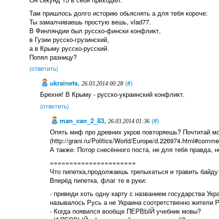
Там пришлось долго историю обьяснять а для тебя короче:
Ты замалчиваешь простую вешь, vlad77.
В Финляндии был русско-фински конфликт,
в Гузии русско-гpузинский,
а в Крыму русско-русский.
Попял разницу?
(ответить)
ukrainets
,
(#)
26.03.2014 00:28
Брехня! В Крыму - русско-украинский конфликт.
(ответить)
man_can_2_83
,
(#)
26.03.2014 01:36
Опять миф про древних укров повторяешь? Почтитай м
(http://grani.ru/Politics/World/Europe/d.226974.html#comme
А также: Потор снесённого поста, не для тебя правда, н
======================
Что пипетка,продолжаешь трепыхаться и травить байду
Вперёд пипетка, флаг те в руки:
- приведи хоть одну карту с названием государства Укр
называлось Русь а не Украина соотретственно жители 
- Когда появился вообще ПЕРВЫЙ учебник мовы?