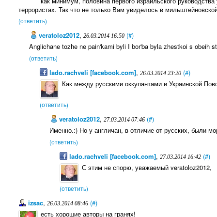
как минимум, половина первого израильского руководства 
террористах. Так что не только Вам увиделось в мильштейновской 
(ответить)
veratoloz2012
,
(#)
26.03.2014 16:50
Anglichane tozhe ne pain'kami byli I bor'ba byla zhestkoi s obeih s
(ответить)
lado.rachveli [facebook.com]
,
(#)
26.03.2014 23:20
Как между русскими оккупантами и Украинской Повст
(ответить)
veratoloz2012
,
(#)
27.03.2014 07:46
Именно.:) Но у англичан, в отличие от русских, были м
(ответить)
lado.rachveli [facebook.com]
,
(#)
27.03.2014 16:42
С этим не спорю, уважаемый veratoloz2012,
(ответить)
izsac
,
(#)
26.03.2014 08:46
есть хорошие авторы на гранях!