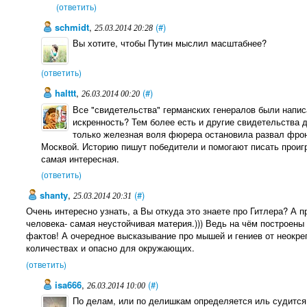
(ответить)
schmidt
,
(#)
25.03.2014 20:28
Вы хотите, чтобы Путин мыслил масштабнее?
(ответить)
halttt
,
(#)
26.03.2014 00:20
Все "свидетельства" германских генералов были напис
искренность? Тем более есть и другие свидетельства 
только железная воля фюрера остановила развал фрон
Москвой. Историю пишут победители и помогают писать проигр
самая интересная.
(ответить)
shanty
,
(#)
25.03.2014 20:31
Очень интересно узнать, а Вы откуда это знаете про Гитлера? А 
человека- самая неустойчивая материя.))) Ведь на чём построены
фактов! А очередное высказывание про мышей и гениев от неокре
количествах и опасно для окружающих.
(ответить)
isa666
,
(#)
26.03.2014 10:00
По делам, или по делишкам определяется иль судится