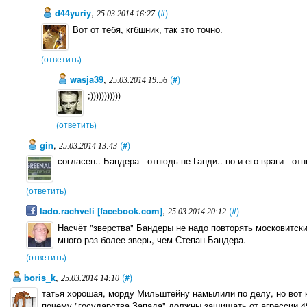
d44yuriy
,
(#)
25.03.2014 16:27
Вот от тебя, кгбшник, так это точно.
(ответить)
wasja39
,
(#)
25.03.2014 19:56
;)))))))))))
(ответить)
gin
,
(#)
25.03.2014 13:43
согласен.. Бандера - отнюдь не Ганди.. но и его враги - о
(ответить)
lado.rachveli [facebook.com]
,
(#)
25.03.2014 20:12
Насчёт "зверства" Бандеры не надо повторять московитск
много раз более зверь, чем Степан Бандера.
(ответить)
boris_k
,
(#)
25.03.2014 14:10
татья хорошая, морду Мильштейну намылили по делу, но вот 
почему "государства Запада" должны защищать от агрессии 4