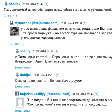
dohljak
,
(#)
25.03.2014 15:47
Так уважаемый автор обьясните пожалуйста кого можно убивать чтоб
(ответить)
slymachok [livejournal.com]
,
(#)
25.03.2014 19:38
у вас шанс стать фашистом есть лишь тогда, если Вы граж
Эта пропаганда уже и на восток Украины перенесла это кл
уголовников-коррупционеров
(ответить)
shanty
,
(#)
25.03.2014 21:31
А Тимошенко-святая!.... Порошенко- ангел!!!! Кличко- святой 
безгрешная! Один Путин во всём виноват!!!
(ответить)
dohljak
,
(#)
26.03.2014 15:01
Ответа на вопрос нет. Вопрос был о другом
(ответить)
bojarkin.vasiliyy [facebook.com]
,
(#)
31.03.2014 18:47
Я не видел и Вы точно не представите данных,что в ро
"Хохлов на ножи"а местные власти это поощряют....
(ответить)