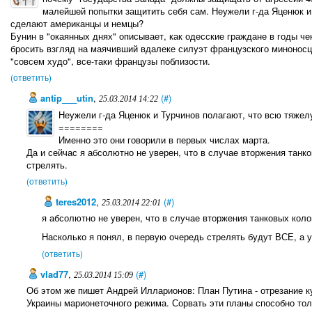
малейшей попытки защитить себя сам. Неужели г-да Яценюк и
сделают американцы и немцы?
Бунин в "окаянных днях" описывает, как одесские граждане в годы че
бросить взгляд на маячивший вдалеке силуэт французского миноносца
"совсем худо", все-таки французы поблизости.
(ответить)
antip___utin
,
(#)
25.03.2014 14:22
Неужели г-да Яценюк и Турчинов полагают, что всю тяжел
========
Именно это они говорили в первых числах марта.
Да и сейчас я абсолютно не уверен, что в случае вторжения танк
стрелять.
(ответить)
teres2012
,
(#)
25.03.2014 22:01
я абсолютно не уверен, что в случае вторжения танковых коло
Насколько я понял, в первую очередь стрелять будут ВСЕ, а у
(ответить)
vlad77
,
(#)
25.03.2014 15:09
Об этом же пишет Андрей Илларионов: План Путина - отрезание к
Украины марионеточного режима. Сорвать эти планы способно то