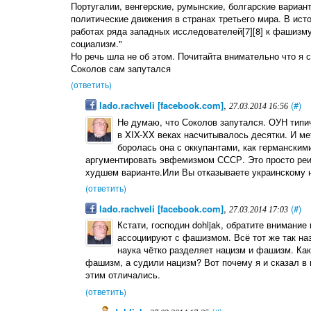
Португалии, венгерские, румынские, болгарские вариа
политические движения в странах третьего мира. В ист
работах ряда западных исследователей[7][8] к фашизму
социализм."
Но речь шла не об этом. Почитайта внимательно что я 
Соколов сам запутался
(ответить)
lado.rachveli [facebook.com]
,
(#)
27.03.2014 16:56
Не думаю, что Соколов запутался. ОУН типи
в XIX-XX веках насчитывалось десятки. И ме
боролась она с оккупантами, как германскими
аргументировать эвфемизмом СССР. Это просто реи
худшем варианте.Или Вы отказываете украинскому н
(ответить)
lado.rachveli [facebook.com]
,
(#)
27.03.2014 17:03
Кстати, господин dohljak, обратите внимани
ассоциируют с фашизмом. Всё тот же так на
наука чётко разделяет нацизм и фашизм. Ка
фашизм, а судили нацизм? Вот почему я и сказал в
этим отличались.
(ответить)