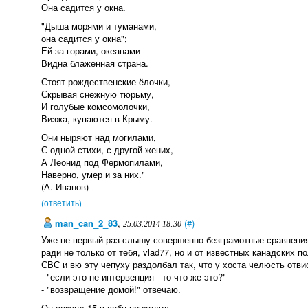
Она садится у окна.
"Дыша морями и туманами,
она садится у окна";
Ей за горами, океанами
Видна блаженная страна.
Стоят рождественские ёлочки,
Скрывая снежную тюрьму,
И голубые комсомолочки,
Визжа, купаются в Крыму.
Они ныряют над могилами,
С одной стихи, с другой жених,
А Леонид под Фермопилами,
Наверно, умер и за них."
(А. Иванов)
(ответить)
man_can_2_83
,
(#)
25.03.2014 18:30
Уже не первый раз слышу совершенно безграмотные сравнения
ради не только от тебя, vlad77, но и от известных канадских
СВС и вю эту чепуху раздолбал так, что у хоста челюсть отви
- "если это не интервенция - то что же это?"
- "возвращение домой!" отвечаю.
Он секунд 15 в себя приходил.