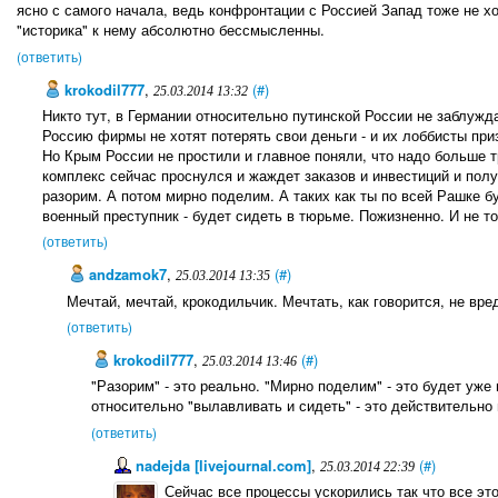
ясно с самого начала, ведь конфронтации с Россией Запад тоже не хо
"историка" к нему абсолютно бессмысленны.
(ответить)
krokodil777
,
(#)
25.03.2014 13:32
Никто тут, в Германии относительно путинской России не заблужд
Россию фирмы не хотят потерять свои деньги - и их лоббисты пр
Но Крым России не простили и главное поняли, что надо больше т
комплекс сейчас проснулся и жаждет заказов и инвестиций и полу
разорим. А потом мирно поделим. А таких как ты по всей Рашке бу
военный преступник - будет сидеть в тюрьме. Пожизненно. И не то
(ответить)
andzamok7
,
(#)
25.03.2014 13:35
Мечтай, мечтай, крокодильчик. Мечтать, как говорится, не вре
(ответить)
krokodil777
,
(#)
25.03.2014 13:46
"Разорим" - это реально. "Мирно поделим" - это будет уже 
относительно "вылавливать и сидеть" - это действительно 
(ответить)
nadejda [livejournal.com]
,
(#)
25.03.2014 22:39
Сейчас все процессы ускорились так что все эт