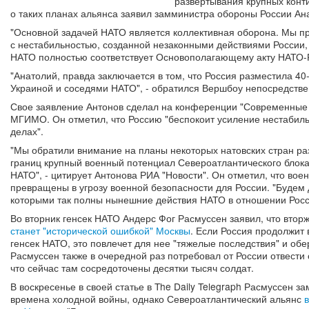
развертывания крупных конти
о таких планах альянса заявил замминистра обороны России Ан
"Основной задачей НАТО является коллективная оборона. Мы п
с нестабильностью, созданной незаконными действиями России,
НАТО полностью соответствует Основополагающему акту НАТО-Р
"Анатолий, правда заключается в том, что Россия разместила 40
Украиной и соседями НАТО", - обратился Вершбоу непосредстве
Свое заявление Антонов сделал на конференции "Современные 
МГИМО. Он отметил, что Россию "беспокоит усиление нестабиль
делах".
"Мы обратили внимание на планы некоторых натовских стран раз
границ крупный военный потенциал Североатлантического блока
НАТО", - цитирует Антонова РИА "Новости". Он отметил, что во
превращены в угрозу военной безопасности для России. "Будем д
которыми так полны нынешние действия НАТО в отношении Росси
Во вторник генсек НАТО Андерс Фог Расмуссен заявил, что втор
станет "исторической ошибкой" Москвы
. Если Россия продолжит
генсек НАТО, это повлечет для нее "тяжелые последствия" и о
Расмуссен также в очередной раз потребовал от России отвести 
что сейчас там сосредоточены десятки тысяч солдат.
В воскресенье в своей статье в The Daily Telegraph Расмуссен з
времена холодной войны, однако Североатлантический альянс