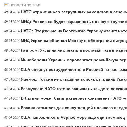
НОВОСТИ ПО ТЕМЕ
НАТО утроит число патрульных самолетов в стран
09.04.2014
МИД: Россия не будет наращивать военную группир
09.04.2014
НАТО: Вторжение на Восточную Украину станет ис
08.04.2014
МИД Украины обвинил Москву в обострении ситуа
08.04.2014
Газпром: Украина не оплатила поставки газа в март
08.04.2014
Минобороны Украины опровергает российскую ве
08.04.2014
США свернут сотрудничество с Россией по програ
08.04.2014
Яценюк: Россия не отводила войска от границ Укр
07.04.2014
Расмуссен: НАТО готово защищать каждого союзни
07.04.2014
В Латвии может быть развернут контингент НАТО →
04.04.2014
Россия отзывает для консультаций военного пред
03.04.2014
США направляют в Черное море еще один эсминец
03.04.2014
НАТО: Российские войска способны достичь своих ц