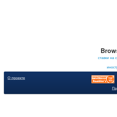
Brows
ставки на 
иност
О проекте
Па