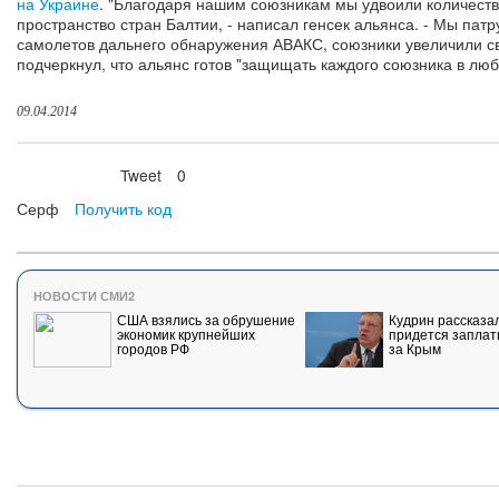
на Украине
. "Благодаря нашим союзникам мы удвоили количест
пространство стран Балтии, - написал генсек альянса. - Мы п
самолетов дальнего обнаружения АВАКС, союзники увеличили св
подчеркнул, что альянс готов "защищать каждого союзника в люб
09.04.2014
Tweet
0
Нравится
Серф
Получить код
НОВОСТИ СМИ2
США взялись за обрушение
Кудрин рассказал
экономик крупнейших
придется заплат
городов РФ
за Крым