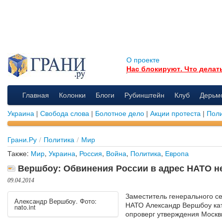
О проекте
Нас блокируют. Что делат
Главная
Колонки
Блоги
Рубинштейн
Клуб
Дерьм
Украина
|
Свобода слова
|
Болотное дело
|
Акции протеста
|
Поли
Грани.Ру
/
Политика
/
Мир
Также:
Мир
,
Украина
,
Россия
,
Война
,
Политика
,
Европа
Вершбоу: Обвинения России в адрес НАТО н
09.04.2014
Заместитель генерального с
Александр Вершбоу. Фото:
НАТО Александр Вершбоу ка
nato.int
опроверг утверждения Москв