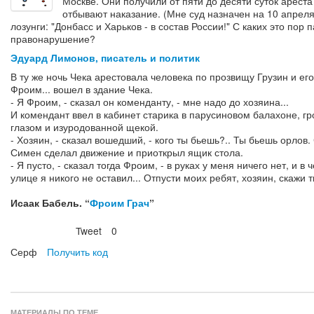
Москве. Они получили от пяти до десяти суток ареста
отбывают наказание. (Мне суд назначен на 10 апреля
лозунги: "Донбасс и Харьков - в состав России!" С каких это по
правонарушение?
Эдуард Лимонов, писатель и политик
В ту же ночь Чека арестовала человека по прозвищу Грузин и его
Фроим... вошел в здание Чека.
- Я Фроим, - сказал он коменданту, - мне надо до хозяина...
И комендант ввел в кабинет старика в парусиновом балахоне, гр
глазом и изуродованной щекой.
- Хозяин, - сказал вошедший, - кого ты бьешь?.. Ты бьешь орлов.
Симен сделал движение и приоткрыл ящик стола.
- Я пусто, - сказал тогда Фроим, - в руках у меня ничего нет, и в
улице я никого не оставил... Отпусти моих ребят, хозяин, скажи т
Исаак Бабель. “
Фроим Грач
”
Tweet
0
Нравится
Серф
Получить код
МАТЕРИАЛЫ ПО ТЕМЕ