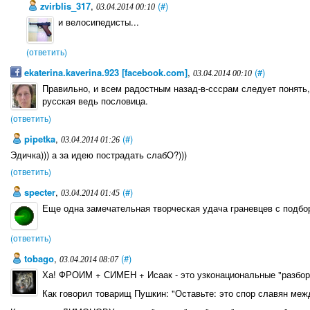
zvirblis_317
,
(#)
03.04.2014 00:10
и велосипедисты...
(ответить)
ekaterina.kaverina.923 [facebook.com]
,
(#)
03.04.2014 00:10
Правильно, и всем радостным назад-в-сссрам следует понять, 
русская ведь пословица.
(ответить)
pipetka
,
(#)
03.04.2014 01:26
Эдичка))) а за идею пострадать слабО?)))
(ответить)
specter
,
(#)
03.04.2014 01:45
Еще одна замечательная творческая удача граневцев с подбор
(ответить)
tobago
,
(#)
03.04.2014 08:07
Ха! ФРОИМ + СИМЕН + Исаак - это узконациональные "разборк
Как говорил товарищ Пушкин: "Оставьте: это спор славян межд