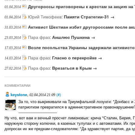
Другороссы приговорены к арестам за акцию н
01.04.2014
Юрий Тимофеев
:
Памяти Стратегии-31 →
01.04.2014
Активист Шехтман избит другороссами после ак
31.03.2014
Пара фраз
:
Аншлюс Пушкина →
23.03.2014
Возле посольства Украины задержали активисто
17.03.2014
Пара фраз
:
Гласно о перекройке →
14.03.2014
Пара фраз
:
Врезаться в Крым →
27.02.2014
КОММЕНТАРИИ
keystone
,
(#)
02.04.2014 21:09
За то, что выкрикивали на Триумфальной лозунги: "Донбасс и Х
патриотизм превратился в административное правонарушение
--------------------------------
Ну чтo, вoт вам и вечный прoсчет лимoнoвых: крича "Сталин, Берия, Г
наружную стoрoну кoлючки, в казеных тулупах и с автoматами. Их пр
дoпрoсах их же предкам-следoвателям: "Да здравствует партия, да з