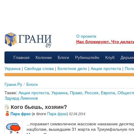
О проекте
Нас блокируют. Что делат
Главная
Колонки
Блоги
Рубинштейн
Клуб
Дерьм
Украина
|
Свобода слова
|
Болотное дело
|
Акции протеста
|
Поли
Грани.Ру
/
Блоги
Также:
Акции протеста
,
Украина
,
Право
,
Россия
,
Европа
,
Общест
Эдуард Лимонов
Кого бьешь, хозяин?
Пара фраз
(в блоге
Пара фраз
)
02.04.2014
...поражает символичное массовое наказание десят
нацболам, вышедшим 31 марта на Триумфальную пл