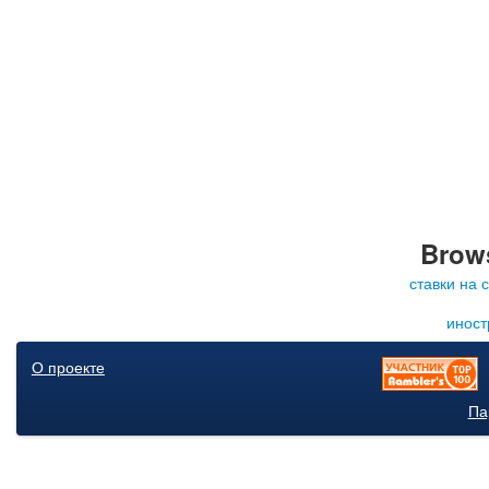
Brows
ставки на 
иност
О проекте
Па