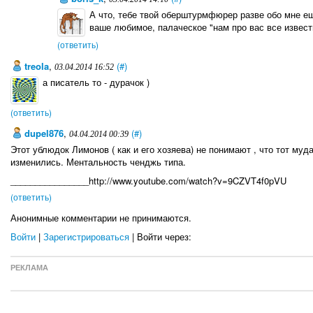
А что, тебе твой оберштурмфюрер разве обо мне ещ
ваше любимое, палаческое "нам про вас все извест
(ответить)
treola
,
(#)
03.04.2014 16:52
а писатель то - дурачок )
(ответить)
dupel876
,
(#)
04.04.2014 00:39
Этот ублюдок Лимонов ( как и его хозяева) не понимают , что тот муд
изменились. Ментальность ченджь типа.
________________http://www.youtube.com/watch?v=9CZVT4f0pVU
(ответить)
Анонимные комментарии не принимаются.
Войти
|
Зарегистрироваться
| Войти через:
РЕКЛАМА