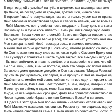
К товарищу ЛИМОНОВУ - это не "хиляет", не "катит", и даже не "очкует
В один из дней с улыбкой на губе, в широком, как шаланда, экипаже
До Лейба, не последнего из граждан, доехал Ося, ничего себе.
В горошек "киса" стиснула кадык, манжеты только утром как от прачки
Лейб Маркович почувствовал задых и слабость членов, как во время 
- Лейб Маркович, почту себе за честь поздравить Вашу дочь с ангаж
Поскольку ей в тугие косы вплесть Сэмен решился свадебную ленту.
Все знают: Броха хочет жить семьёй, За это вся Одесса говорит стих
Ей будет контрабандное бельё (своё), так как насчёт устроить нам ле
Моя контора на себя берёт расходы все... в размере половины,
А ежли Вам чего не достаёт (О Боже мой), имейте разговор со мной, к
Но Ося не закончил пару слов за то, какая ждёт с Сэменом Броху слав
Как сухогруз с тоннажем в шесть пудов закрыл все выходы и входы в 
- Вы все налётчики, и я вас не люблю, она сама себе не знает, что ей
Ты слышишь, Лейб, я им не постелю, чтоб эта банда нас потом имела.
Запахло в доме грозовым дождём, и Ося так сказал: "Мадам Ревекка!
Ну что Вы расшумелись, как паром, я не прошусь к Вам на закорки че
Сдаётся мне, имейте мой совет, сейчас хотят все ездить первым кла
Лейб Маркович, Вам Сеня шлёт "брегет", а Вам, мадам, материи с за
Я этот туз не втёмную сдаю, мене Ваш гонор не совсем понятен...
Жиды, на всё недельный срок даю, фату вам принесут совместно с п
Через неделю ребе Израиль венчал Сэмена с Брохой в синагоге.
В Одессе в этот день был полный штиль - налётчики отплясывали ног
Лейб Маркович нажрался, как свинья, Ревекка тут же отдалась под с
Жить начала счастливая семья, Сэмен избил до полусмерти Броху. (с