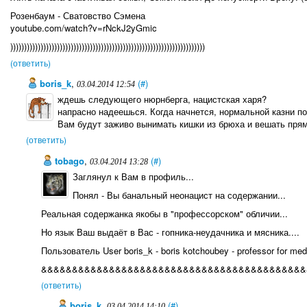
Розенбаум - Сватовство Сэмена
youtube.com/watch?v=rNckJ2yGmic
)))))))))))))))))))))))))))))))))))))))))))))))))))))))))))))))))))))))
(ответить)
boris_k
,
(#)
03.04.2014 12:54
ждешь следующего нюрнберга, нацистская харя?
напрасно надеешься. Когда начнется, нормальной казни по 
Вам будут заживо вынимать кишки из брюха и вешать прям
(ответить)
tobago
,
(#)
03.04.2014 13:28
Заглянул к Вам в профиль...
Понял - Вы банальный неонацист на содержании...
Реальная содержанка якобы в "профессорском" обличии...
Но язык Ваш выдаёт в Вас - гопника-неудачника и мясника....
Пользователь User boris_k - boris kotchoubey - professor for med
&&&&&&&&&&&&&&&&&&&&&&&&&&&&&&&&&&&&&&&&&&&
(ответить)
boris_k
,
(#)
03.04.2014 14:10