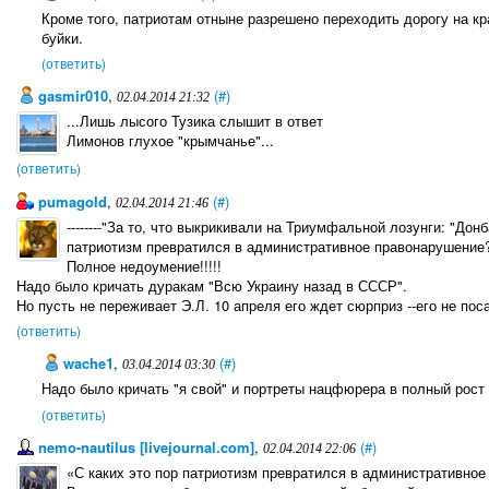
Кроме того, патриотам отныне разрешено переходить дорогу на кр
буйки.
(ответить)
gasmir010
,
(#)
02.04.2014 21:32
...Лишь лысого Тузика слышит в ответ
Лимонов глухое "крымчанье"...
(ответить)
pumagold
,
(#)
02.04.2014 21:46
--------"За то, что выкрикивали на Триумфальной лозунги: "Донб
патриотизм превратился в административное правонарушение?"---
Полное недоумение!!!!!
Надо было кричать дуракам "Всю Украину назад в СССР".
Но пусть не переживает Э.Л. 10 апреля его ждет сюрприз --его не поса
(ответить)
wache1
,
(#)
03.04.2014 03:30
Надо было кричать "я свой" и портреты нацфюрера в полный рост
(ответить)
nemo-nautilus [livejournal.com]
,
(#)
02.04.2014 22:06
«С каких это пор патриотизм превратился в административно