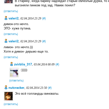
В старину, когда барину надоедал старый облезлый дурка, то е
выгоняли пинком под зад. Намек понял?
(ответить)
valeri2
,
(#)
02.04.2014 23:29
димон-это нечто.
ЭТО- хуже путина.
(ответить)
valeri2
,
(#)
02.04.2014 23:29
лимон- это нечто.)))
Хотя и димон- дерьмо еще то.
(ответить)
zvirblis_317
,
(#)
03.04.2014 00:09
:))))))
(ответить)
nutcracker
,
(#)
02.04.2014 23:50
Это всё голландцы виноваты.
(ответить)