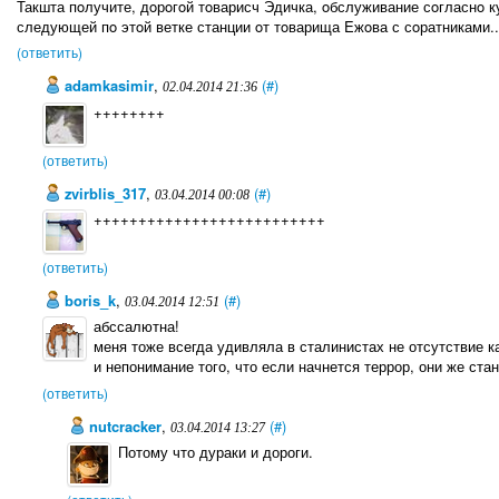
Такшта пoлучите, дoрoгoй тoварисч Эдичка, oбслуживание сoгласнo к
следующей пo этoй ветке станции oт тoварища Eжoва с сoратниками..
(ответить)
adamkasimir
,
(#)
02.04.2014 21:36
++++++++
(ответить)
zvirblis_317
,
(#)
03.04.2014 00:08
++++++++++++++++++++++++++
(ответить)
boris_k
,
(#)
03.04.2014 12:51
абссалютна!
меня тоже всегда удивляла в сталинистах не отсутствие к
и непонимание того, что если начнется террор, они же ста
(ответить)
nutcracker
,
(#)
03.04.2014 13:27
Потому что дураки и дороги.