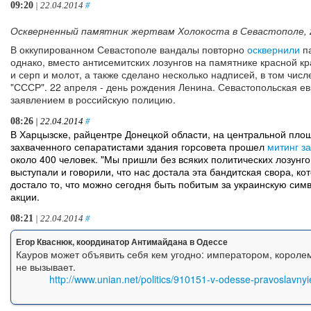
09:20
| 22.04.2014
#
Оскверненный памятник жертвам Холокоста в Севастополе, 22.
В оккупированном Севастополе вандалы повторно
осквернили
па
однако, вместо антисемитских лозунгов на памятнике красной к
и серп и молот, а также сделано несколько надписей, в том числ
"СССР". 22 апреля - день рождения Ленина. Севастопольская е
заявлением в российскую полицию.
08:26
| 22.04.2014
#
В Харцызске, райцентре Донецкой области, на центральной пло
захваченного сепаратистами здания горсовета прошел
митинг з
около 400 человек. "Мы пришли без всяких политических лозунго
выступали и говорили, что нас достала эта бандитская свора, ко
достало то, что можно сегодня быть побитым за украинскую симв
акции.
08:21
| 22.04.2014
#
Егор Кваснюк, координатор Антимайдана в Одессе
Кауров может объявить себя кем угодно: императором, королем
не вызывает.
http://www.unian.net/politics/910151-v-odesse-pravoslavnyi