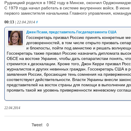
Рудницкий родился в 1962 году в Минске, окончил Орджоникидз
С 1979 года начал работать в системе внутренних войск. В июне
первого заместителя начальника Главного управления, команд
00:13
| 22.04.2014
#
Джен Псаки, представитель Госдепартамента США
Госсекретарь призвал Россию принять конкретные м
договоренностей, в том числе открыто призвать сепа
и блокпосты, пойти под амнистию и решать волнующ
Госсекретарь также призвал Россию назначить дипломата высок
ОБСЕ на востоке Украине, чтобы дать сепаратистам понять, чт
стремится к деэскалации. Кроме того, Джон Керри призвал Рос
журналистов и других невинных граждан. Госсекретарь США в р
заявления России, бросающие тень сомнения на приверженнос
соответствуют действительности. Власти Украины внесли закон
представителей на восток страны для помощи в выполнении 
проявить такой же уровень приверженности женевскому согла
22.04.2014
Tweet
0
Нравится