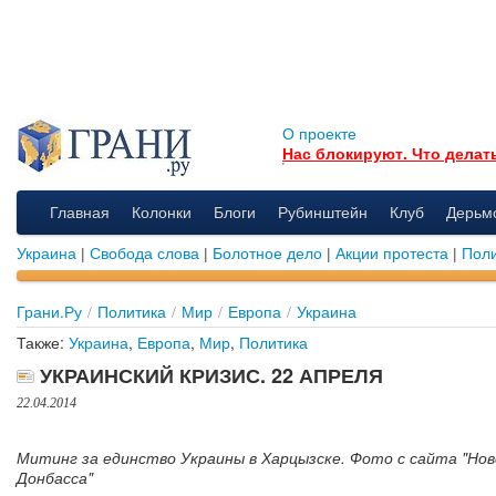
О проекте
Нас блокируют. Что делат
Главная
Колонки
Блоги
Рубинштейн
Клуб
Дерьм
Украина
|
Свобода слова
|
Болотное дело
|
Акции протеста
|
Поли
Грани.Ру
/
Политика
/
Мир
/
Европа
/
Украина
Также:
Украина
,
Европа
,
Мир
,
Политика
УКРАИНСКИЙ КРИЗИС. 22 АПРЕЛЯ
22.04.2014
Митинг за единство Украины в Харцызске. Фото с сайта "Но
Донбасса"