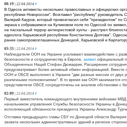
08:19
| 22.04.2014
#
В Одессе активисты нескольких православных и офицерских ор
республики Новороссии". Возглавил "республику" руководитель
Валерий Кауров, который провозгласил себя "президентом" по С
экрана к собравшимся на Куликовом поле по Одессой он заявил,
на пасхальный террор антихристовой хунты - расстрел блокпост
идеолога Харьковской республики Константина Долгова". Одесск
ранее самопровозглашенных Донецкой, Харьковской и Карпатор
03:33
| 22.04.2014
#
Наблюдатели ООН на Украине усиливают взаимодействие с разв
безопасности и сотрудничеству в Европе,
заявил
официальный пр
Объединенных Наций Стефан Дюжаррик. Расширение сотрудничес
предусматривает более активный обмен информацией. Вместе 
ООН и ОБСЕ выполняют в Украине "две разные миссии от двух р
различными полномочиями". В то время как ООН занимается от
представители ОБСЕ сосредоточены на анализе обстановки с бе
02:09
| 22.04.2014
#
Первый заместитель командующего внутренними войсками МВД
начальником управления Службы безопасности Украины в Донецк
исполняющий обязанности президента Украины Александр Турчи
Отставка предыдущего главы СБУ по Донецкой области Валерия
захвата нескольких административных зданий в регионе сторон