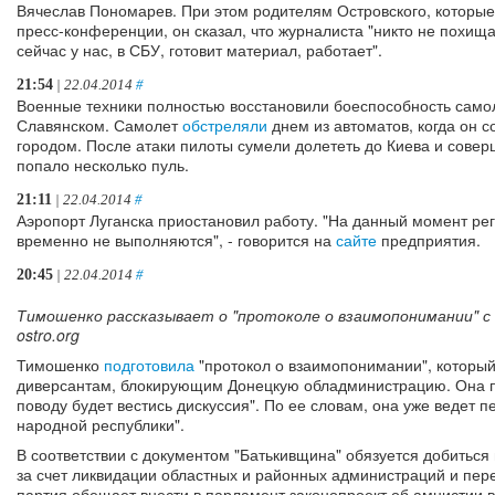
Вячеслав Пономарев. При этом родителям Островского, которы
пресс-конференции, он сказал, что журналиста "никто не похищал
сейчас у нас, в СБУ, готовит материал, работает".
21:54
| 22.04.2014
#
Военные техники полностью восстановили боеспособность само
Славянском. Самолет
обстреляли
днем из автоматов, когда он 
городом. После атаки пилоты сумели долететь до Киева и соверш
попало несколько пуль.
21:11
| 22.04.2014
#
Аэропорт Луганска приостановил работу. "На данный момент ре
временно не выполняются", - говорится на
сайте
предприятия.
20:45
| 22.04.2014
#
Тимошенко рассказывает о "протоколе о взаимопонимании" с б
ostro.org
Тимошенко
подготовила
"протокол о взаимопонимании", которы
диверсантам, блокирующим Донецкую обладминистрацию. Она по
поводу будет вестись дискуссия". По ее словам, она уже ведет 
народной республики".
В соответствии с документом "Батькивщина" обязуется добиться
за счет ликвидации областных и районных администраций и пер
партия обещает внести в парламент законопроект об амнистии 