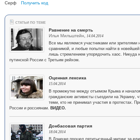
Серф
Получить код
СТАТЬИ ПО ТЕМЕ
Равнение на смерть
Илья Мильштейн
,
14.04.2014
Все мы являемся участниками или зрителями н
сравнимой, и любые попытки найти в новейшей
лишь стремлением упорядочить хаос. Никуда н
путинской России с Третьим рейхом.
Оценная лексика
15.04.2014
В промежутке между отъемом Крыма и началом
гражданские активисты съездили на Украину, 
теми, кто не принимал участия в протестах. П
России и россиянам.
ВИДЕО.
Донбасовая партия
18.04.2014
В Донецке прошел пятитысячный митинг за ед