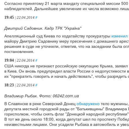
Согласно принятому 21 марта мандату специальной миссии 500 
наблюдателей. Дальнейшее увеличение их числа возможно лишь
19:45
| 22.04.2014
#
Дмитрий Садовник. Кадр ТРК "Україна"
Апелляционный суд Киева по ходатайству прокуратуры
изменил
майору Дмитрию Садовнику меру пресечения с домашнего арест
решения в суде не уточнили, отметив, что на заседании была о
постановления.
19:04
| 22.04.2014
#
США никогда не признают российскую оккупацию Крыма, заявил 
в Киев. Он вновь предупредил власти России о недопустимости 
их "прекратить говорить и начать действовать", чтобы разрядить
18:23
| 22.04.2014
#
Владимир Рыбак. Фото: 06242.com.ua
В Славянске в реке Северский Донец
обнаружено
тело мужчины,
депутата местной городской рады от "Батькивщины" Владимира 
горисполком, чтобы снять флаг "Донецкой народной республики",
В тот же день около 18:00, когда депутат шел по проспекту Поб
неизвестными лицами. Они усадили Рыбака в автомобиль и увез