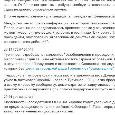
за него. От боевиков протокол требует освободить захваченны
сдать незарегистрированное оружие.
В то же время, подчеркнула кандидат в президенты, федерализ
Между тем место пресс-конференции, на которой Тимошенко рас
Первоначально ее предполагалось провести прямо у захваченн
момент мероприятие решили устроить в гостинице "Виктория". Т
президенты, обусловлено "агрессивными действиями людей, ко
сепаратистских действий".
20:14
| 22.04.2014
#
Турчинов потребовал от силовиков "возобновления и проведени
мероприятий" для защиты жителей востока страны от боевиков. 
выступил после обнаружения в окрестностях Славянска тел двух
которых был
депутат городской рады Горловки от "Батькивщины
"Террористы, которые фактически взяли в заложники весь Донецк
убивать патриотов Украины, - заявил Турчинов. - Они нагло брос
и всему мировому сообществу, демонстративно надругавшись н
преступления совершаются при полной поддержке и попустител
20:01
| 22.04.2014
#
Численность наблюдателей ОБСЕ на Украине будет увеличена д
по предотвращению конфликтов Адам Коберацкий. Такая мера, з
выполнение женевских договоренностей.