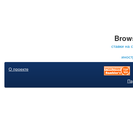
Brows
ставки на 
иност
О проекте
Па