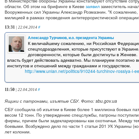
В Министерстве обороны Украины констатируют отсутствие сотр
области. Об этом на брифинге в Киеве
заявил
заместитель начал
Вооруженных сил Украины Александр Розмазнин. "К сожалению, 
милицией в рамках проведения антитеррористической операции",
13:31
| 22.04.2014
#
Александр Турчинов, и.о. президента Украины
К величайшему сожалению, ни Российская Федерация
спецподразделения, которые присутствуют в Украине
договоренности, которые были достигнуты в Женеве. 
власть будет действовать адекватно. Мы планируем поэтапно в
институтов и отношений между гражданами и государством.
http://www.unian.net/politics/910244-turchinov-rossiya-i-e
11:50
| 22.04.2014
#
Ящики с патронами, изъятые СБУ. Фото: sbu.gov.ua
СБУ сообщила об изъятии в Киеве более 1 миллиона боевых па
весом 12 тонн. По утверждению спецслужбы, патроны поступили 
фирмы, причем были задекларированы как охотничьи. Между те
боевыми. Возбуждено дело по части 1 статьи 201 УК Украины (
лет колонии.