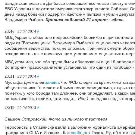
Бандитская власть в Донбассе совершает все новые преступлен
ВВС Украины и похитили американского журналиста Саймона Остр
дней назад боевики подвергли жестоким пыткам и убили депутат
Владимира Рыбака.
Хроника событий 21 апреля - здесь
23:46
| 22.04.2014
#
МВД Украины обвинило пророссийских боевиков в причастности к
рады от "Батькивщины" Владимира Рыбака и еще одного человека
сообщения ведомства, пока не опознан. Причиной смерти обоих
вследствие пыток с последующим утоплением еще живых потерп
МВД уточнило, что оба трупа были обнаружены еще 19 апреля в 
Во вторник правоохранители установили, что один из погибших -
23:31
| 22.04.2014
#
Мустафа Джемилев
заявил
, что ФСБ следит за крымскими татар
общественника, "в мечетях Крыма почти официально, открыто п
пометки, у кого борода там длиннее, они определяют, в какой ме
автоматически, видимо, (эти люди. -
Ред.)
попадают под категори
23:19
| 22.04.2014
#
Саймон Островский. Фото из личного твиттера
Террористы в Славянске взяли в заложники журналиста американ
гражданина США и Израиля. Как
сообщает
Газета.Ру, об этом з