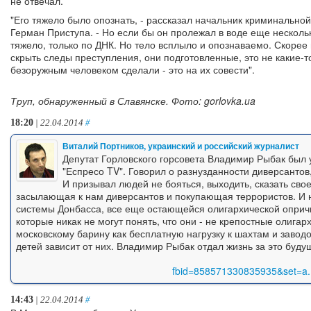
не отвечал.
"Его тяжело было опознать, - рассказал начальник криминальн
Герман Приступа. - Но если бы он пролежал в воде еще несколько
тяжело, только по ДНК. Но тело всплыло и опознаваемо. Скорее 
скрыть следы преступления, они подготовленные, это не какие-т
безоружным человеком сделали - это на их совести".
Труп, обнаруженный в Славянске. Фото: gorlovka.ua
18:20
| 22.04.2014
#
Виталий Портников, украинский и российский журналист
Депутат Горловского горсовета Владимир Рыбак был 
"Еспресо TV". Говорил о разнузданности диверсантов
И призывал людей не бояться, выходить, сказать свое
засылающая к нам диверсантов и покупающая террористов. И 
системы Донбасса, все еще остающейся олигархической оприч
которые никак не могут понять, что они - не крепостные олига
московскому барину как бесплатную нагрузку к шахтам и заводо
детей зависит от них. Владимир Рыбак отдал жизнь за это буду
fbid=858571330835935&set=a
14:43
| 22.04.2014
#