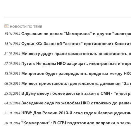
НОВОСТИ ПО ТЕМЕ
Слушания по делам "Мемориала" и других "иностр
15.04.2014
Судья КС: Закон об "агентах" противоречит Консти
14.04.2014
Минюсту дадут право самостоятельно составлять с
31.03.2014
Путин: Не дадим НКО защищать иностранные инте
27.03.2014
Минрегион будет распределять средства между НКО
15.03.2014
Минюст приостановил деятельность движения "За 
06.03.2014
В Думу внесут более жесткий закон о СМИ - "иност
25.02.2014
Заседание суда по жалобам НКО отложено до реше
04.02.2014
HRW: Для России 2013-й стал годом беспрецедентн
21.01.2014
"Коммерсант": В СПЧ подготовили поправки в зако
20.01.2014