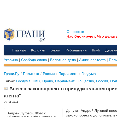
О проекте
Нас блокируют. Что делат
Главная
Колонки
Блоги
Рубинштейн
Клуб
Дерьм
Украина
|
Свобода слова
|
Болотное дело
|
Акции протеста
|
Поли
Грани.Ру
/
Политика
/
Россия
/
Парламент
/
Госдума
Также:
Госдума
,
НКО
,
Право
,
Парламент
,
Общество
,
Россия
,
Пол
Внесен законопроект о принудительном прис
агента"
25.04.2014
Депутат Андрей Луговой внес
Андрей Луговой. Фото с
законопроект о дополнитель
официального сайта депутата