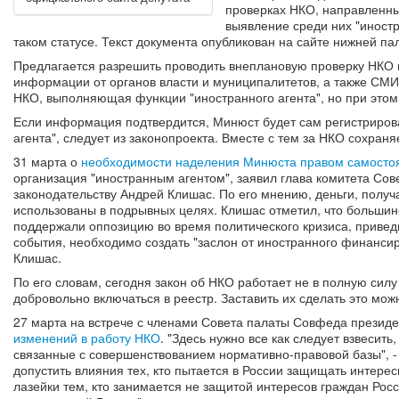
проверках НКО, направленны
выявление среди них "иност
таком статусе. Текст документа опубликован на сайте нижней па
Предлагается разрешить проводить внеплановую проверку НКО 
информации от органов власти и муниципалитетов, а также СМИ 
НКО, выполняющая функции "иностранного агента", но при этом 
Если информация подтвердится, Минюст будет сам регистрирова
агента", следует из законопроекта. Вместе с тем за НКО сохран
31 марта о
необходимости наделения Минюста правом самосто
организация "иностранным агентом", заявил глава комитета Со
законодательству Андрей Клишас. По его мнению, деньги, получ
использованы в подрывных целях. Клишас отметил, что большин
поддержали оппозицию во время политического кризиса, приведш
события, необходимо создать "заслон от иностранного финанси
Клишас.
По его словам, сегодня закон об НКО работает не в полную сил
добровольно включаться в реестр. Заставить их сделать это можн
27 марта на встрече с членами Совета палаты Совфеда презид
изменений в работу НКО
. "Здесь нужно все как следует взвесит
связанные с совершенствованием нормативно-правовой базы", - 
допустить влияния тех, кто пытается в России защищать интересы
лазейки тем, кто занимается не защитой интересов граждан Рос