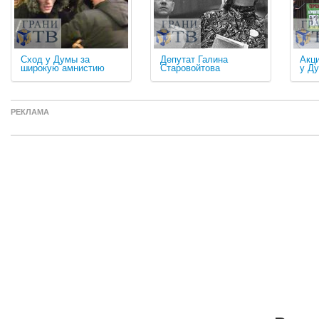
Сход у Думы за
Депутат Галина
Акц
широкую амнистию
Старовойтова
у Д
РЕКЛАМА