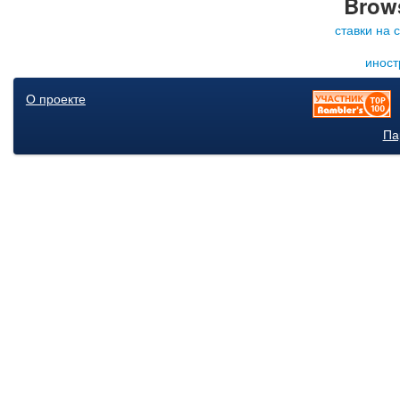
Brows
ставки на 
иност
О проекте
Па