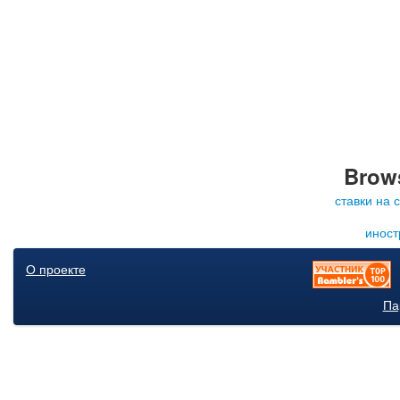
Brows
ставки на 
иност
О проекте
Па