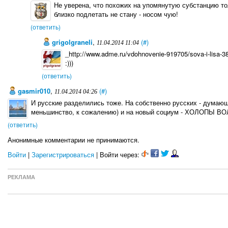
Не уверена, что похожих на упомянутую субстанцию то
близко подлетать не стану - носом чую!
(ответить)
grigolgraneli
,
(#)
11.04.2014 11:04
_http://www.adme.ru/vdohnovenie-919705/sova-i-lisa-3
:)))
(ответить)
gasmir010
,
(#)
11.04.2014 04:26
И русские разделились тоже. На собственно русских - думающ
меньшинство, к сожалению) и на новый социум - ХОЛОПЫ В
(ответить)
Анонимные комментарии не принимаются.
Войти
|
Зарегистрироваться
| Войти через:
РЕКЛАМА