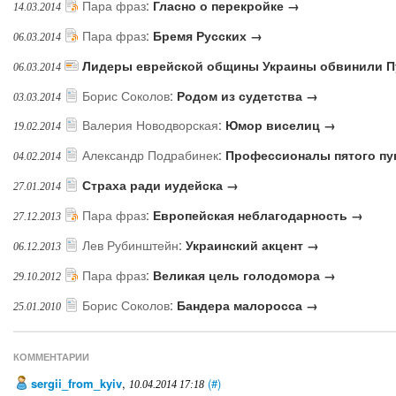
Пара фраз
:
Гласно о перекройке →
14.03.2014
Пара фраз
:
Бремя Русских →
06.03.2014
Лидеры еврейской общины Украины обвинили Пу
06.03.2014
Борис Соколов
:
Родом из судетства →
03.03.2014
Валерия Новодворская
:
Юмор виселиц →
19.02.2014
Александр Подрабинек
:
Профессионалы пятого пу
04.02.2014
Страха ради иудейска →
27.01.2014
Пара фраз
:
Европейская неблагодарность →
27.12.2013
Лев Рубинштейн
:
Украинский акцент →
06.12.2013
Пара фраз
:
Великая цель голодомора →
29.10.2012
Борис Соколов
:
Бандера малоросса →
25.01.2010
КОММЕНТАРИИ
sergii_from_kyiv
,
(#)
10.04.2014 17:18