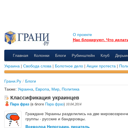
О проекте
Нас блокируют. Что делат
Главная
Колонки
Блоги
Рубинштейн
Клуб
Дерьм
Украина
|
Свобода слова
|
Болотное дело
|
Акции протеста
|
Поли
Грани.Ру
/
Блоги
Также:
Украина
,
Европа
,
Мир
,
Политика
Классификация украинцев
Пара фраз
(в блоге
Пара фраз
)
10.04.2014
Граждане Украины разделились на две мировоззренч
группы - русские и бандеровцы.
Всеволод Непогодин, писатель