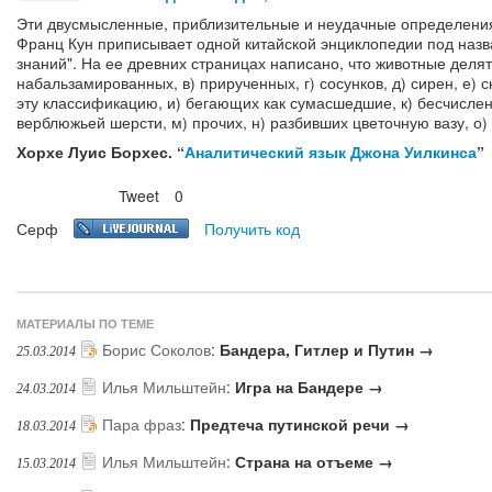
Эти двусмысленные, приблизительные и неудачные определени
Франц Кун приписывает одной китайской энциклопедии под наз
знаний". На ее древних страницах написано, что животные деля
набальзамированных, в) прирученных, г) сосунков, д) сирен, е) с
эту классификацию, и) бегающих как сумасшедшие, к) бесчисле
верблюжьей шерсти, м) прочих, н) разбивших цветочную вазу, о)
Хорхе Луис Борхес. “
Аналитический язык Джона Уилкинса
”
Tweet
0
Нравится
Серф
Получить код
МАТЕРИАЛЫ ПО ТЕМЕ
Борис Соколов
:
Бандера, Гитлер и Путин →
25.03.2014
Илья Мильштейн
:
Игра на Бандере →
24.03.2014
Пара фраз
:
Предтеча путинской речи →
18.03.2014
Илья Мильштейн
:
Страна на отъеме →
15.03.2014