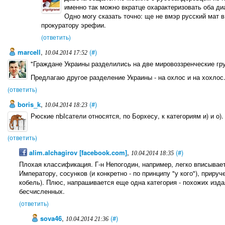
именно так можно вкратце охарактеризовать оба ди
Одно могу сказать точно: ще не вмэр русский мат 
прокуратору эрефии.
(ответить)
marcell
,
(#)
10.04.2014 17:52
"Граждане Украины разделились на две мировоззренческие гру
Предлагаю другое разделение Украины - на охлос и на хохлос
(ответить)
boris_k
,
(#)
10.04.2014 18:23
Рюские пЫсатели относятся, по Борхесу, к категориям и) и о).
(ответить)
alim.alchagirov [facebook.com]
,
(#)
10.04.2014 18:35
Плохая классификация. Г-н Непогодин, например, легко вписывае
Императору, сосунков (и конкретно - по принципу "у кого"), приру
кобель). Плюс, напрашивается еще одна категория - похожих издал
бесчисленных.
(ответить)
sova46
,
(#)
10.04.2014 21:36