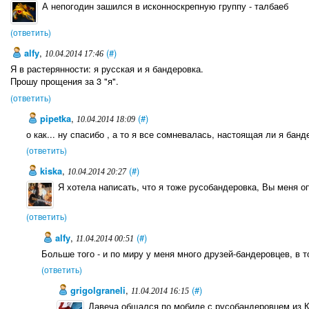
А непогодин зашился в исконноскрепную группу - талбаеб
(ответить)
alfy
,
(#)
10.04.2014 17:46
Я в растерянности: я русская и я бандеровка.
Прошу прощения за 3 "я".
(ответить)
pipetka
,
(#)
10.04.2014 18:09
о как... ну спасибо , а то я все сомневалась, настоящая ли я банд
(ответить)
kiska
,
(#)
10.04.2014 20:27
Я хотела написать, что я тоже русобандеровка, Вы меня о
(ответить)
alfy
,
(#)
11.04.2014 00:51
Больше того - и по миру у меня много друзей-бандеровцев, в 
(ответить)
grigolgraneli
,
(#)
11.04.2014 16:15
Давеча общался по мобиле с русобандеровцем из К