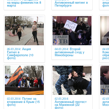
на марш феминисток 8
Антивоенный митинг в
анш
марта
Петербурге
фот
: Акция
: Второй
06.03.2014
04.03.2014
04.03
Femen в
антивоенный сход у
Ком
Симферополе (10
Минобороны
обр
фото)
рос
: Путинг за
:
02.03.2014
02.03.2014
02.03
вторжение в Крым (15
Антивоенный протест
анти
фото)
на Манежной (22
Мос
фото)