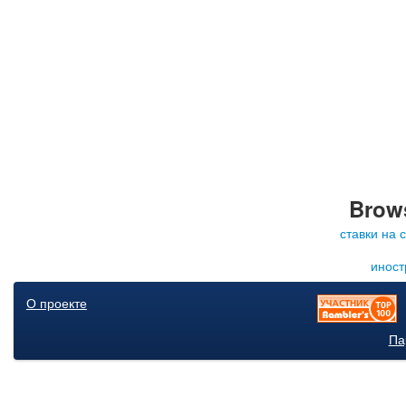
Brows
ставки на 
иност
О проекте
Па