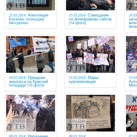
: Апелляция
: Совещание
25.03.2014
25.03.2014
24.03
Косенко: психушка
по блокировкам сайтов
загн
бессрочно
(14 фото)
жиз
бло
: Праздник
: Марш
18.03.2014
15.03.2014
15.03
аншлюса на Красной
кургиняновцев
Ант
площади (10 фото)
Мос
: Нападение
:
08.03.2014
08.03.2014
07.03