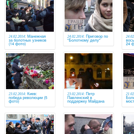
: Манежная
: Приговор по
24.02.2014
24.02.2014
24.02
за болотных узников
"Болотному делу"
вось
(14 фото)
24 ф
: Киев:
: Петр
23.02.2014
23.02.2014
21.02
победа революции (5
Павленский в
Бол
фото)
поддержку Майдана
мос