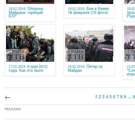
: Оборона
: Бои в Киеве
18.02.2014
18.02.2014
18.02
Майдана: горящий
18 февраля (15 фото)
проц
БТР
Раз
: 6 мая 2012
: Питер за
17.02.2014
16.02.2014
15.02
года. Как это было
Майдан
"Соч
игры
←
1
2
3
4
5
6
7
8
9
…
РЕКЛАМА