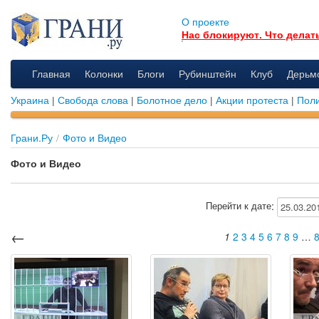
О проекте
Нас блокируют. Что делат
Главная
Колонки
Блоги
Рубинштейн
Клуб
Дерьм
Украина
|
Свобода слова
|
Болотное дело
|
Акции протеста
|
Поли
Грани.Ру
/
Фото и Видео
Фото и Видео
:
Перейти к дате
←
1
2
3
4
5
6
7
8
9
…