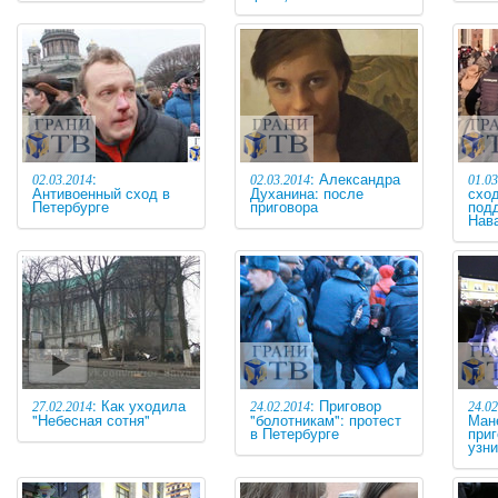
:
: Александра
02.03.2014
02.03.2014
01.03
Антивоенный сход в
Духанина: после
схо
Петербурге
приговора
под
Нав
: Как уходила
: Приговор
27.02.2014
24.02.2014
24.02
"Небесная сотня"
"болотникам": протест
Ман
в Петербурге
при
узн