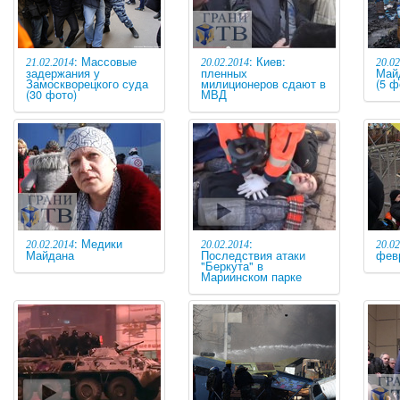
: Массовые
: Киев:
21.02.2014
20.02.2014
20.02
задержания у
пленных
Май
Замоскворецкого суда
милиционеров сдают в
(5 ф
(30 фото)
МВД
: Медики
:
20.02.2014
20.02.2014
20.02
Майдана
Последствия атаки
фев
"Беркута" в
Мариинском парке