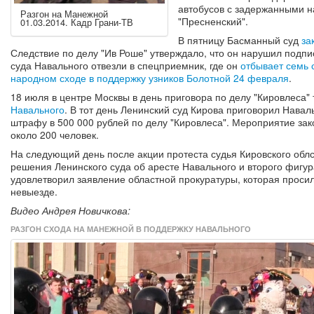
автобусов с задержанными н
Разгон на Манежной
"Пресненский".
01.03.2014. Кадр Грани-ТВ
В пятницу Басманный суд
за
Следствие по делу "Ив Роше" утверждало, что он нарушил подпис
суда Навального отвезли в спецприемник, где он
отбывает семь 
народном сходе в поддержку узников Болотной 24 февраля
.
18 июля в центре Москвы в день приговора по делу "Кировлеса"
Навального
. В тот день Ленинский суд Кирова приговорил Навал
штрафу в 500 000 рублей по делу "Кировлеса". Мероприятие за
около 200 человек.
На следующий день после акции протеста судья Кировского обл
решения Ленинского суда об аресте Навального и второго фигу
удовлетворил заявление областной прокуратуры, которая проси
невыезде.
Видео Андрея Новичкова:
РАЗГОН СХОДА НА МАНЕЖНОЙ В ПОДДЕРЖКУ НАВАЛЬНОГО