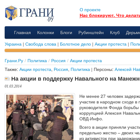
О проекте
Нас блокируют. Что делат
Главная
Колонки
Блоги
Рубинштейн
Клуб
Дерьм
Украина
|
Свобода слова
|
Болотное дело
|
Акции протеста
|
Поли
Грани.Ру
/
Политика
/
Россия
/
Акции протеста
Также:
Акции протеста
,
Россия
,
Политика
| Персоны:
Алексей На
На акции в поддержку Навального на Манежн
01.03.2014
Не менее 27 человек задерж
участие в народном сходе в
руководителя Фонда борьбы 
коррупцией Алексея Наваль
ОВД-Инфо.
Всего в акции приняли участ
предельно жестко – двоих че
из активисток при задержани