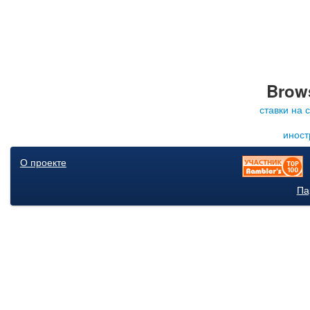
Brows
ставки на 
иност
О проекте
Па