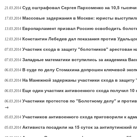
Суд оштрафовал Сергея Пархоменко на 10,5 тысяч
21.03.2014
Массовые задержания в Москве: юристы выступил
17.03.2014
Европарламент призвал Россию освободить болот
13.03.2014
Константин Лебедев дал показания против Удальцо
12.03.2014
Участник схода в защиту "болотников" арестован н
07.03.2014
Западные математики вступились за академика Ва
07.03.2014
В суде по делу Стомахина допрошен ключевой эксп
06.03.2014
На Манежной задержаны участники схода в защиту
06.03.2014
Еще один участник антивоенного схода получил 10 
06.03.2014
Участники протестов по "Болотному делу" и проти
06.03.2014
→
Участников антивоенного схода приговорили к ад
05.03.2014
Активиста посадили на 15 суток за антипутинский п
05.03.2014