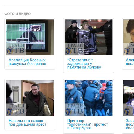
ФОТО И ВИДЕО
Апелляция Косенко:
"Стратегия-6":
Але
психушка бессрочно
задержания у
посл
памятника Жукову
Навального сажают
Приговор
Зач
под домашний арест
"болотникам": протест
посл
в Петербурге
бол