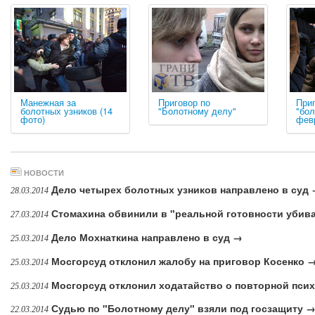
Манежная за
Приговор по
При
болотных узников (14
"Болотному делу"
"бол
фото)
фев
НОВОСТИ
Дело четырех болотных узников направлено в суд
28.03.2014
Стомахина обвинили в "реальной готовности убив
27.03.2014
Дело Мохнаткина направлено в суд →
25.03.2014
Мосгорсуд отклонил жалобу на приговор Косенко 
25.03.2014
Мосгорсуд отклонил ходатайство о повторной псих
25.03.2014
Судью по "Болотному делу" взяли под госзащиту 
22.03.2014