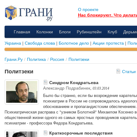
О проекте
Нас блокируют. Что делат
Главная
Колонки
Блоги
Рубинштейн
Клуб
Дерьм
Украина
|
Свобода слова
|
Болотное дело
|
Акции протеста
|
Поли
Грани.Ру
/
Политика
/
Россия
/
Политзеки
Политзеки
Статьи
Синдром Кондратьева
Александр Подрабинек
,
03.03.2014
Было бы странно, если бы возрождение каратель
психиатрии в России не сопровождалось идеолог
обоснованием и пропагандистским обеспечением.
Психиатрическая расправа с "узником Болотной" Михаилом Косенко в
общественной жизни одного из самых яростных проводников карател
психиатрии - профессора Федора Кондратьева.
Краткосрочные последствия