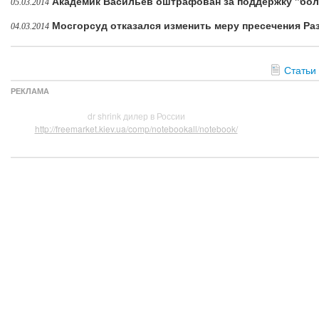
Академик Васильев оштрафован за поддержку "бо
05.03.2014
Мосгорсуд отказался изменить меру пресечения Р
04.03.2014
Статьи
РЕКЛАМА
dr shrink дилер в России
http://freemarket.kiev.ua/comp/notebookall/notebook/