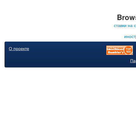
Brows
ставки на 
иност
О проекте
Па