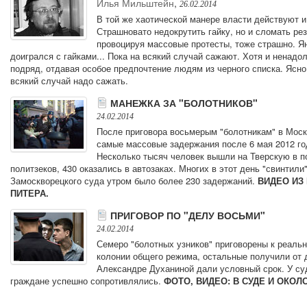
Илья Мильштейн
,
26.02.2014
В той же хаотической манере власти действуют и
Страшновато недокрутить гайку, но и сломать рез
провоцируя массовые протесты, тоже страшно. Я
доигрался с гайками... Пока на всякий случай сажают. Хотя и ненадол
подряд, отдавая особое предпочтение людям из черного списка. Ясно 
всякий случай надо сажать.
МАНЕЖКА ЗА "БОЛОТНИКОВ"
24.02.2014
После приговора восьмерым "болотникам" в Мос
самые массовые задержания после 6 мая 2012 го
Несколько тысяч человек вышли на Тверскую в 
политзеков, 430 оказались в автозаках. Многих в этот день "свинтили
Замоскворецкого суда утром было более 230 задержаний.
ВИДЕО ИЗ
ПИТЕРА.
ПРИГОВОР ПО "ДЕЛУ ВОСЬМИ"
24.02.2014
Семеро "болотных узников" приговорены к реальн
колонии общего режима, остальные получили от д
Александре Духаниной дали условный срок. У су
граждане успешно сопротивлялись.
ФОТО, ВИДЕО: В СУДЕ И ОКОЛО