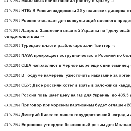
McDonald's приостановил работу в Крыму →
03.04.2014
НТВ: В России задержаны 25 украинских диверсан
03.04.2014
Россия отзывает для консультаций военного пред
03.04.2014
Лавров: Заявления властей Украины по "делу снай
03.04.2014
свидетельствам →
Турецкие власти разблокировали Твиттер →
03.04.2014
NASA прекращает сотрудничество с Россией по бо
03.04.2014
США направляют в Черное море еще один эсминец
03.04.2014
В Госдуме намерены ужесточить наказание за орга
03.04.2014
СБУ: Двое россиян хотели взять в заложники канд
03.04.2014
Россия повышает цену на газ для Украины до 485,5
03.04.2014
Приговор приморским партизанам будет оглашен 2
03.04.2014
Дмитрий Киселев лишен государственной награды
03.04.2014
Евросоюз утвердил безвизовый режим для Молда
03.04.2014