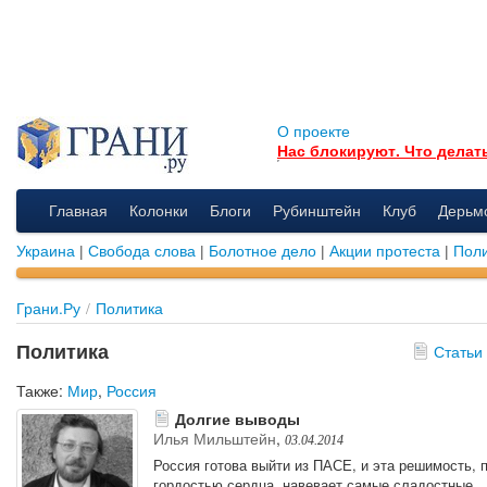
О проекте
Нас блокируют. Что делат
Главная
Колонки
Блоги
Рубинштейн
Клуб
Дерьм
Украина
|
Свобода слова
|
Болотное дело
|
Акции протеста
|
Поли
Грани.Ру
/
Политика
Политика
Статьи
Также:
Мир
,
Россия
Долгие выводы
Илья Мильштейн
,
03.04.2014
Россия готова выйти из ПАСЕ, и эта решимость, 
гордостью сердца, навевает самые сладостные