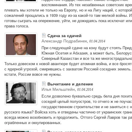
воспоминания. Из тех незабвенных советских вре
плевать мы хотели не только на Европу, но и на Лигу наций, с которой
сожалений прощались в 1939 году из-за какой-то там мелкой войны. 
готовы сыграть на опережение, уйти, не дожидаясь пока исключат ил
права голоса.
Сдача за сдачей
Александр Подрабинек
,
01.04.2014
При следующей сдаче на кону будут стоять Прид
Южная Осетия и Абхазия, а может быть, Белорус
Северный Казахстан и все та же многострадальна
Только довеском к новой авантюре будет атомная война, и все бросят
с ядерной угрозой, смирившись с захватом Россией соседних земель.
кстати, России вовсе не нужны.
Вычитание и деление
Илья Мильштейн
,
01.04.2014
Если дозволено буквально средь бела дня похит
соседей целый полуостров, то отчего ж не поучас
государственном строительстве и не заняться с 
русского языка? Войска хоть и отведены частично от украинских грани
всегда можно возобновить и продолжить. Оттого Сергей Лавров так 
ограбленных и оккупированных.
Россия, которая потеряла