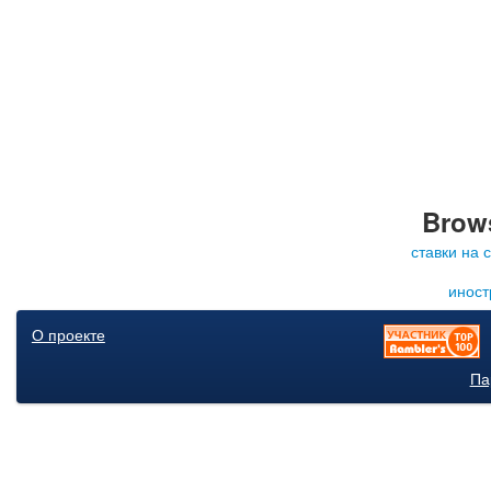
Brows
ставки на 
иност
О проекте
Па