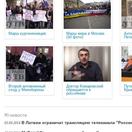
Марш кургиняновцев
Марш мира в Москве
Ант
(30 фото)
Пет
Второй антивоенный
Доктор Комаровский
Пути
сход у Минобороны
обращается к
Крым
россиянам
НОВОСТИ
В Латвии ограничат трансляцию телеканала "Росси
03.04.2014