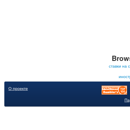
Brows
ставки на 
иност
О проекте
Па