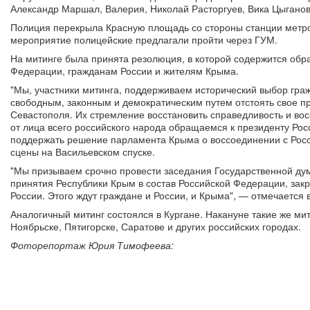
Александр Маршал, Валерия, Николай Расторгуев, Вика Цыганов
Полиция перекрыла Красную площадь со стороны станции метр
мероприятие полицейские предлагали пройти через ГУМ.
На митинге была принята резолюция, в которой содержится обр
Федерации, гражданам России и жителям Крыма.
"Мы, участники митинга, поддерживаем исторический выбор гра
свободным, законным и демократическим путем отстоять свое 
Севастополя. Их стремление восстановить справедливость и вос
от лица всего российского народа обращаемся к президенту Ро
поддержать решение парламента Крыма о воссоединении с Росси
сцены на Васильевском спуске.
"Мы призываем срочно провести заседания Государственной ду
принятия Республики Крым в состав Российской Федерации, зак
России. Этого ждут граждане и России, и Крыма", — отмечается 
Аналогичный митинг состоялся в Кургане. Накануне такие же ми
Ноябрьске, Пятигорске, Саратове и других российских городах.
Фоторепортаж Юрия Тимофеева: