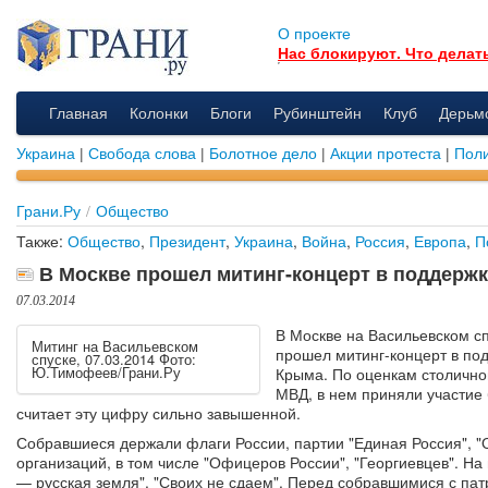
О проекте
Нас блокируют. Что делат
Главная
Колонки
Блоги
Рубинштейн
Клуб
Дерьм
Украина
|
Свобода слова
|
Болотное дело
|
Акции протеста
|
Поли
Грани.Ру
/
Общество
Также:
Общество
,
Президент
,
Украина
,
Война
,
Россия
,
Европа
,
П
В Москве прошел митинг-концерт в поддерж
07.03.2014
В Москве на Васильевском с
Митинг на Васильевском
прошел митинг-концерт в по
спуске, 07.03.2014 Фото:
Ю.Тимофеев/Грани.Ру
Крыма. По оценкам столично
МВД, в нем приняли участие 
считает эту цифру сильно завышенной.
Собравшиеся держали флаги России, партии "Единая Россия", "
организаций, в том числе "Офицеров России", "Георгиевцев". На
— русская земля", "Своих не сдаем". Перед собравшимися с па