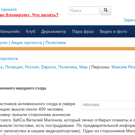
 проекте
ас блокируют. Что делать?
Зарег
убинштейн
Клуб
Дерьмометр
Пара фраз
Видео и фото
дело
|
Акции протеста
|
Политзеки
 протеста
на
,
Полиция
,
Россия
,
Европа
,
Политика
,
Мир
| Персоны:
Максим Рез
военного народного схода
стников антивоенного схода в сквере
РЕКЛАМА
акцию вышли около 400 человек,
 сквер пришли сторонники аннексии
ргского ЗаКСа Виталий Милонов, который лично отбирал плакаты и 
зникли потасовки, есть пострадавшие. По предварительной информ
ент запечатлен в нашем видеорепортаже). Один из сторонников Ми