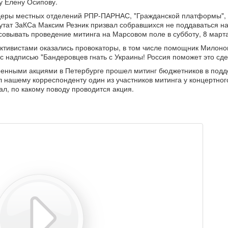
 Елену Осипову.
деры местных отделений РПР-ПАРНАС, "Гражданской платформы",
путат ЗаКСа Максим Резник призвал собравшихся не поддаваться н
асовывать проведение митинга на Марсовом поле в субботу, 8 марта
активистами оказались провокаторы, в том числе помощник Милоно
 с надписью "Бандеровцев гнать с Украины! Россия поможет это сде
военными акциями в Петербурге прошел митинг бюджетников в подд
 нашему корреспонденту один из участников митинга у концертног
ал, по какому поводу проводится акция.