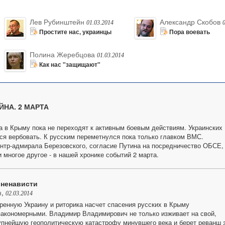
Лев Рубинштейн
Александр Скобов
01.03.2014
Простите нас, украинцы
Пора воевать
Полина Жеребцова
01.03.2014
Как нас "защищают"
НА. 2 МАРТА
а в Крыму пока не переходят к активным боевым действиям. Украинских
я вербовать. К русским переметнулся пока только главком ВМС.
нтр-адмирала Березовского, согласие Путина на посредничество ОБСЕ,
 многое другое - в нашей хронике событий 2 марта.
 ненависти
н
,
02.03.2014
ренную Украину и риторика насчет спасения русских в Крыму
акономерными. Владимир Владимирович не только изживает на свой,
упнейшую геополитическую катастрофу минувшего века и берет реванш 