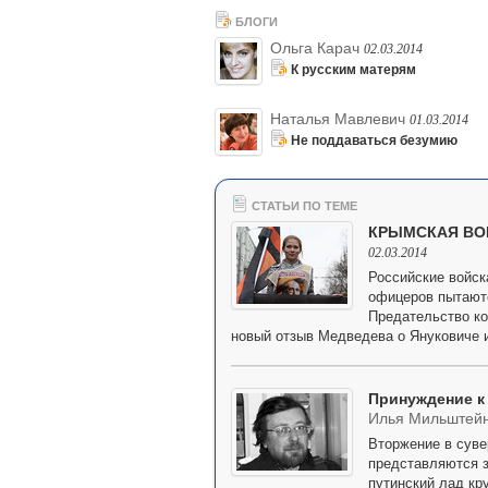
БЛОГИ
Ольга Карач
02.03.2014
К русским матерям
Наталья Мавлевич
01.03.2014
Не поддаваться безумию
СТАТЬИ ПО ТЕМЕ
КРЫМСКАЯ ВОЙ
02.03.2014
Российские войск
офицеров пытаютс
Предательство ко
новый отзыв Медведева о Януковиче и
Принуждение к
Илья Мильштей
Вторжение в суве
представляются з
путинский лад кр