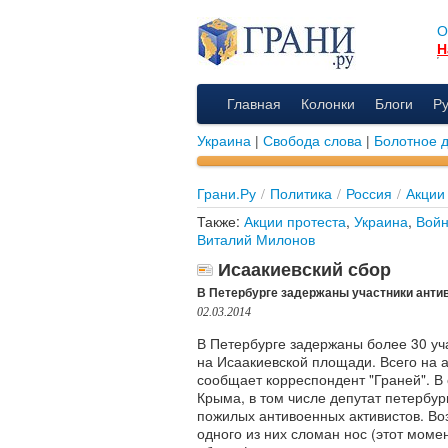
О
Н
Главная
Колонки
Блоги
Р
Украина
|
Свобода слова
|
Болотное 
Грани.Ру
/
Политика
/
Россия
/
Акции
Также:
Акции протеста
,
Украина
,
Вой
Виталий Милонов
Исаакиевский сбор
В Петербурге задержаны участники анти
02.03.2014
В Петербурге задержаны более 30 уча
на Исаакиевской площади. Всего на 
сообщает корреспондент "Граней". В
Крыма, в том числе депутат петербу
пожилых антивоенных активистов. Во
одного из них сломан нос (этот мом