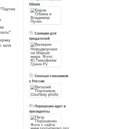
Обаме
 "Партии
а
.
ва
лать!".
Санкции для
предателей
ержку
о зала
Сколько союзников
у России
Порошенко идет в
президенты