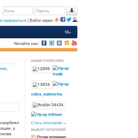
истрироваться
| Войти через:
18+
Читайте нас:
НАШИ СПОНСОРЫ
ник
,
fredik
cobra_submarina
mikhoel
оскорблял
Стать спонсором →
ации, у
ВЫБОР ЧИТАТЕЛЕЙ
лонова
Путин позвонил