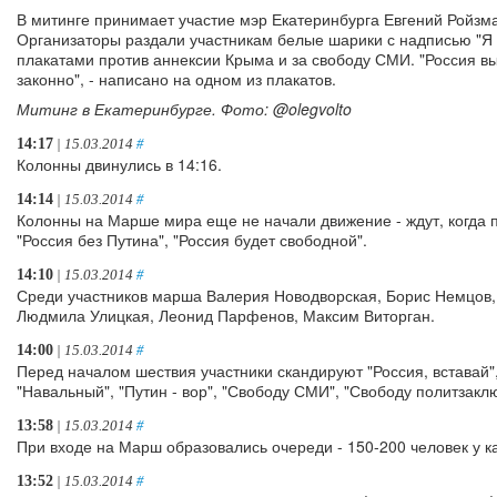
В митинге принимает участие мэр Екатеринбурга Евгений Ройзма
Организаторы раздали участникам белые шарики с надписью "Я
плакатами против аннексии Крыма и за свободу СМИ. "Россия в
законно", - написано на одном из плакатов.
Митинг в Екатеринбурге. Фото: @olegvolto
14:17
| 15.03.2014
#
Колонны двинулись в 14:16.
14:14
| 15.03.2014
#
Колонны на Марше мира еще не начали движение - ждут, когда 
"Россия без Путина", "Россия будет свободной".
14:10
| 15.03.2014
#
Среди участников марша Валерия Новодворская, Борис Немцов,
Людмила Улицкая, Леонид Парфенов, Максим Виторган.
14:00
| 15.03.2014
#
Перед началом шествия участники скандируют "Россия, вставай",
"Навальный", "Путин - вор", "Свободу СМИ", "Свободу политзак
13:58
| 15.03.2014
#
При входе на Марш образовались очереди - 150-200 человек у к
13:52
| 15.03.2014
#