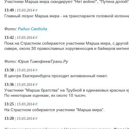
Участники Марша мира скандируют "Нет войне!", "Путина долой!",
13:49
| 15.03.2014
#
Главный лозунг Марша мира - на транспаранте головной колонны
Фото:
Радио Свобода
13:42
| 15.03.2014
#
Пока на Страстном собираются участники Марша мира, с другой
сквере, около 30 православных хоругвеносцев и байкеров митин
Фото: Юрия Тимофеев/Грани.Ру
13:38
| 15.03.2014
#
В центре Екатеринбурга проходит антивоенный пикет.
13:36
| 15.03.2014
#
Участники "Марша братства" на Трубной в одинаковых красных к
По некоторым оценкам, их около 10 тысяч.
13:25
| 15.03.2014
#
На Страстном собираются участники "Марша мира".
13:20
| 15.03.2014
#
Участник провоенной акции в Новопушкинском сквере. Фото: 