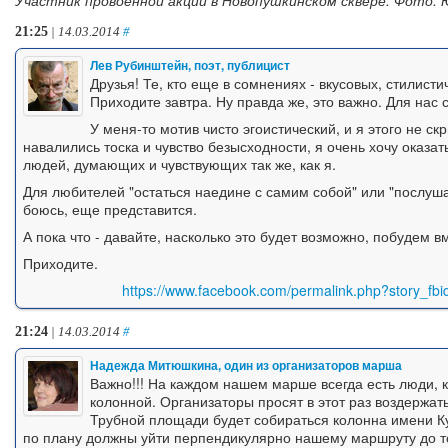
21:25
| 14.03.2014
#
Лев Рубинштейн, поэт, публицист
Друзья! Те, кто еще в сомнениях - вкусовых, стилист
Приходите завтра. Ну правда же, это важно. Для нас 
У меня-то мотив чисто эгоистический, и я этого не скр
навалились тоска и чувство безысходности, я очень хочу оказа
людей, думающих и чувствующих так же, как я.
Для любителей "остаться наедине с самим собой" или "послуша
боюсь, еще представится.
А пока что - давайте, насколько это будет возможно, побудем в
Приходите.
https://www.facebook.com/permalink.php?story_
21:24
| 14.03.2014
#
Надежда Митюшкина, один из организаторов марша
Важно!!! На каждом нашем марше всегда есть люди, 
колонной. Организаторы просят в этот раз воздержать
Трубной площади будет собираться колонна имени Ку
по плану должны уйти перпендикулярно нашему маршруту до то