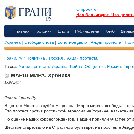
О проекте
Нас блокируют. Что делат
Главная
Колонки
Блоги
Рубинштейн
Клуб
Дерьм
Украина
|
Свобода слова
|
Болотное дело
|
Акции протеста
|
Поли
Грани.Ру
/
Политика
/
Россия
/
Акции протеста
Также:
Акции протеста
,
Украина
,
Война
,
Общество
,
Россия
,
Евро
МАРШ МИРА. Хроника
15.03.2014
Фото: Грани.Ру
В центре Москвы в субботу прошел "Марш мира и свободы" - со
Это протест против российской агрессии на Украине, нагнетания
По оценке наших корреспондентов, в акции приняли участие от 3
Шествие стартовало на Страстном бульваре, на проспекте Акад