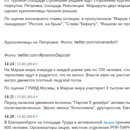
переулок, Петровка, площадь Революции. Маршруты двух марше
однако кургиняновцы прошли раньше.
По оценке московского главка полиции, в пропутинском "Марше б
скандируют "Россия, на Крым", "Слава "Беркуту", "Фашизм не про
Кургиняновцы на Петровке. Фото: twitter.com/vovansokol1
Фото: twitter.com/AbramovDeputat
14:24
| 15.03.2014
#
На Марше мира очереди к каждой рамке уже по 700 человек, сто
терпеливо ждут и радуются, что их много. Власти явно не рассчи
метро движется плотный людской поток.
По оценке ГУМВД Москвы, в Марше мира участвуют 3 тысячи чел
14:21
| 15.03.2014
#
Перед началом движения колонны "Партии 5 декабря" активисты
политзаключенных. Звучат имена "болотников", другороссов, Евг
14:20
| 15.03.2014
#
В Екатеринбурге на площади Труда в антивоенной
акции
принима
600 человек. Организаторы акции, местное отделение РПР-ПАРН