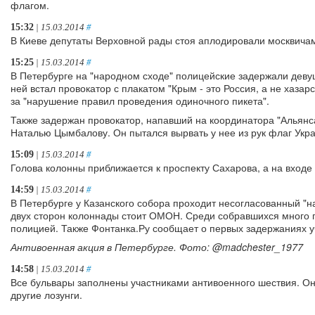
флагом.
15:32
| 15.03.2014
#
В Киеве депутаты Верховной рады стоя аплодировали москвича
15:25
| 15.03.2014
#
В Петербурге на "народном сходе" полицейские задержали девуш
ней встал провокатор с плакатом "Крым - это Россия, а не хазар
за "нарушение правил проведения одиночного пикета".
Также задержан провокатор, напавший на координатора "Альянс
Наталью Цымбалову. Он пытался вырвать у нее из рук флаг Укр
15:09
| 15.03.2014
#
Голова колонны приближается к проспекту Сахарова, а на входе 
14:59
| 15.03.2014
#
В Петербурге у Казанского собора проходит несогласованный "н
двух сторон колоннады стоит ОМОН. Среди собравшихся много 
полицией. Также Фонтанка.Ру сообщает о первых задержаниях у
Антивоенная акция в Петербурге. Фото: @madchester_1977
14:58
| 15.03.2014
#
Все бульвары заполнены участниками антивоенного шествия. Они
другие лозунги.