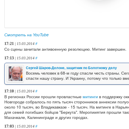
Смотреть на YouTube
17:21
| 15.03.2014
#
Со сцены зачитали антивоенную резолюцию. Митинг завершен.
17:13
| 15.03.2014
#
Сергей Шаров-Делоне, защитник по Болотному делу
Восемь человек в 68-м году спасли честь страны. Се
спасти нашу страну. И Украину, потому что только в
17:10
| 15.03.2014
#
В регионах России прошли провластные
митинги
в поддержку окк
Новгороде собралось по пять тысяч сторонников аннексии полуост
около 10 тысяч, во Владикавказе - 15 тысяч. На митинге в Нар
для семей погибших бойцов "Беркута". Меропииятия прошли та
Махачкале, Калининграде и других городах.
17:03
| 15.03.2014
#