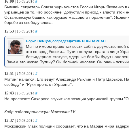
16:00
| 15.03.2014
#
Бывший секретарь Союза журналистов России Игорь Яковенко в
украинцев за то, что россияне "допустили приход к власти этой 
Останкинскую башню как оружие массового поражения". Яковенк
борьбе за свободу слова.
15:53
| 15.03.2014
#
Борис Немцов, сопредседатель РПР-ПАРНАС
Мы не имеем право так вести себя с дружественной ст
это во вред России... Путин получит врага в лице Укр
безъядерном статусе, ядерные бомбы будут нацелены
Зачем это нужно Путину? Он больной человек. Он очень психич
15:51
| 15.03.2014
#
Митинг начался. Его ведут Александр Рыклин и Петр Царьков. На
свободу" и "Руки прочь от Украины".
15:43
| 15.03.2014
#
На проспекте Сахарова звучит композиция украинской группы "О
Кадр видеотрансляции NewcasterTV
15:37
| 15.03.2014
#
Московский главк полиции сообщает, что на Марше мира задерж