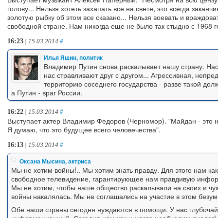
голову... Нельзя хотеть захапать все на свете, это всегда закан
золотую рыбку об этом все сказано... Нельзя воевать и враждов
свободной стране. Нам никогда еще не было так стыдно с 1968 год
16:23
| 15.03.2014
#
Илья Яшин, политик
Владимир Путин снова раскалывает нашу страну. Нас
нас стравливают друг с другом... Агрессивная, непр
территорию соседнего государства - разве такой дол
а Путин - враг России.
16:22
| 15.03.2014
#
Выступает актер Владимир Федоров (Черномор). "Майдан - это
Я думаю, что это будущее всего человечества".
16:13
| 15.03.2014
#
Оксана Мысина, актриса
Мы не хотим войны!.. Мы хотим знать правду. Для этого нам ка
свободное телевидение, гарантирующее нам правдивую инфо
Мы не хотим, чтобы наше общество раскалывали на своих и чу
войны накалялась. Мы не соглашались на участие в этом безум
Обе наши страны сегодня нуждаются в помощи. У нас глубочайш
информационный. Сегодня нам как никогда необходим диалог! 