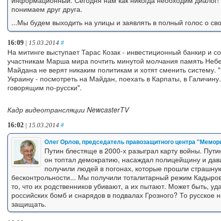
понимаем друг друга.
...Мы будем выходить на улицы и заявлять в полный голос о св
16:09
| 15.03.2014
#
На митинге выступает Тарас Козак - инвестиционный банкир и
участникам Марша мира почтить минутой молчания память Небес
Майдана не верят никаким политикам и хотят сменить систему. 
Украину - посмотреть на Майдан, поехать в Карпаты, в Галичину.
говорящим по-русски".
Кадр видеотрансляции NewcasterTV
16:02
| 15.03.2014
#
Олег Орлов, председатель правозащитного центра "Мемор
Путин блестяще в 2000-х разыграл карту войны. Пути
он топтал демократию, насаждал полицейщину и да
получили людей в погонах, которые прошли страшну
бесконтрольности... Мы получили тоталитарный режим Кадыров
то, что их родственников убивают, а их пытают. Может быть, уд
российских бомб и снарядов в подвалах Грозного? То русское 
защищать.