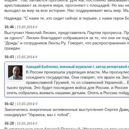
арестовывают за лозунги мира, прогоняют с площадей. Но мы не
выходил за мир за всю историю. Нас поддерживает весь мир. Мы
Надежда: "С нами те, кто сидит сейчас в тюрьме, с нами герои 
16:46
| 15.03.2014
#
Выступает Николай Ляскин, представитель Партии прогресса. Пр
за одного". Ляскин благодарит собравшихся за то, что они не п
"Дождь" и сотрудников Ленты.Ру. Говорит, что распространение
граждан.
16:43
| 15.03.2014
#
Аркадий Бабченко, военный журналист, автор репортажей 
В России произошла узурпация власти. Мы проснулис
соседнего государства. Они говорят, что враги на За
православной Грузией, то со славянской Украиной... 
тысяч трупов. Это будет последняя война для России, и Россия 
опять собрались воевать нашими детьми. Опять в Россию пойду
16:42
| 15.03.2014
#
Закончились энергичные антивоенные выступления Сергея Дави
скандируют "Украина, мы с тобой".
16:28
| 15.03.2014
#
Выступает музыкант Алексей Паперный. "Несмотря на всю цензур