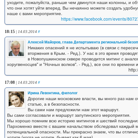
уходите, пожалуйста, раньше чем двинутся наши колонны, и о
что они хотят уйти вперед. Вы нечаянно можете создать удобн
наше с вами мероприятие.
https://www.facebook.com/events/80
18:15
| 14.03.2014
#
Алексей Майоров, глава Департамента региональной безо
Никаких опасений я не испытываю (в связи с пересе
вторжения в Крым. - Ред.). У нас в это время проводя
в Новопушкинском сквере проводится митинг с анало
хоругвеносцев" и "Ночных волков". - Ред.), все они по времени
http
17:08
| 14.03.2014
#
Ирина Левонтина, филолог
Дорогие наши московские власти, вы много раз нам о
статью, а в безопасности.
Вы сами нам предложили нам этот маршрут.
Вы сами согласовали и маршрут запутинского мероприятия.
Мы хорошо помним всю историю митингов и шествий последних 
Пархоменко вместе с вашим начальством обследовал каждый ме
потенциальной опасности. Мы прекрасно знаем, что вы отлично
хотите (когда не хотите, бывает как 6 мая).