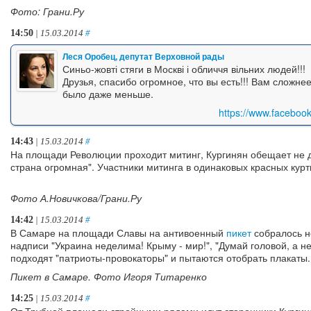
Фото: Грани.Ру
14:50
| 15.03.2014
#
Леся Оробец, депутат Верховной рады
Синьо-жовті стяги в Москві і обличчя вільних людей!!!
Друзья, спасибо огромное, что вы есть!!! Вам сложне
было даже меньше.
https://www.faceboo
14:43
| 15.03.2014
#
На площади Революции проходит митинг, Кургинян обещает не д
страна огромная". Участники митинга в одинаковых красных курт
Фото А.Новичкова/Грани.Ру
14:42
| 15.03.2014
#
В Самаре на площади Славы на антивоенный
пикет
собралось не
надписи "Украина неделима! Крыму - мир!", "Думай головой, а н
подходят "патриоты-провокаторы" и пытаются отобрать плакаты.
Пикет в Самаре. Фото Игоря Титаренко
14:25
| 15.03.2014
#
От Трубной площади стройными рядами идут сторонники Кургин