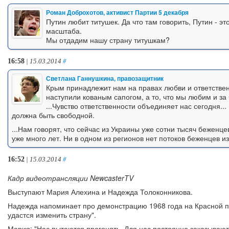
Роман Доброхотов, активист Партии 5 декабря
Путин любит титушек. Да что там говорить, Путин - эт
масштаба.
Мы отдадим нашу страну титушкам?
16:58
| 15.03.2014
#
Светлана Ганнушкина, правозащитник
Крым принадлежит нам на правах любви и ответствен
наступили кованым сапогом, а то, что мы любим и за 
...Чувство ответственности объединяет нас сегодня..
должна быть свободной.
...Нам говорят, что сейчас из Украины уже сотни тысяч беженц
уже много лет. Ни в одном из регионов нет потоков беженцев и
16:52
| 15.03.2014
#
Кадр видеотрансляции NewcasterTV
Выступают Мария Алехина и Надежда Толоконникова.
Надежда напоминает про демонстрацию 1968 года на Красной п
удастся изменить страну".
Мария: "Нас пытаются прогонять. Для нас постоянно заказываю