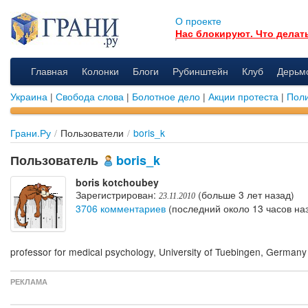
О проекте
Нас блокируют. Что делат
Главная
Колонки
Блоги
Рубинштейн
Клуб
Дерьм
Украина
|
Свобода слова
|
Болотное дело
|
Акции протеста
|
Поли
Грани.Ру
/
Пользователи
/
boris_k
Пользователь
boris_k
boris kotchoubey
Зарегистрирован:
(больше 3 лет назад)
23.11.2010
3706 комментариев
(последний около 13 часов на
professor for medical psychology, University of Tuebingen, Germany
РЕКЛАМА