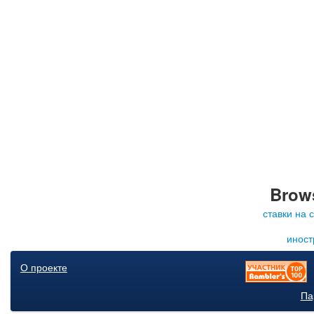
Brows
ставки на 
иност
О проекте
Па