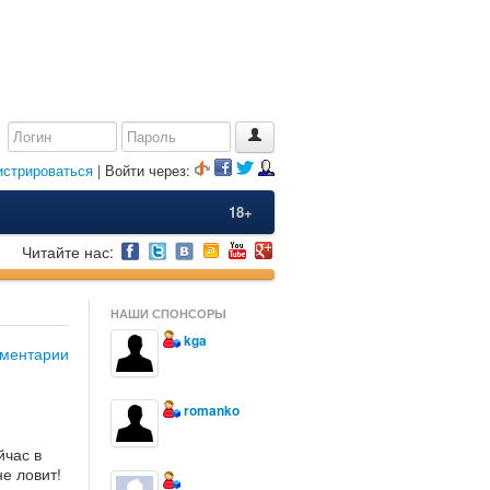
истрироваться
| Войти через:
18+
Читайте нас:
НАШИ СПОНСОРЫ
kga
ментарии
romanko
йчас в
е ловит!