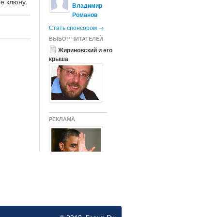
не клюну.
Владимир
Романов
Стать спонсором →
ВЫБОР ЧИТАТЕЛЕЙ
Жириновский и его
крыша
РЕКЛАМА
США и Германия
согласовали
последние
убийственные
санкции