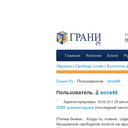
О
Н
Главная
Колонки
Блоги
Р
Украина
|
Свобода слова
|
Болотное 
Грани.Ру
/
Пользователи
/
sova46
Пользователь
sova46
Зарегистрирован:
(9 меся
09.08.2013
3288 комментариев
(последний около
Птичка божия... Когда-то, помню, си
бесшумном свободном полете на крыль