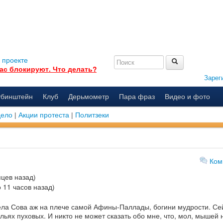
 проекте
ас блокируют. Что делать?
Зарег
убинштейн
Клуб
Дерьмометр
Пара фраз
Видео и фото
дело
|
Акции протеста
|
Политзеки
Ком
цев назад)
 11 часов назад)
дела Сова аж на плече самой Афины-Паллады, богини мудрости. Се
ях пуховых. И никто не может сказать обо мне, что, мол, мышей н