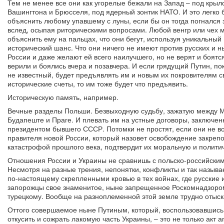
Тем не менее все они как угорелые бежали на Запад – под крыл
Вашингтона и Брюсселя, под ядерный зонтик НАТО. И это легко
объяснить любому упавшему с луны, если бы он тогда погнался 
вслед, осыпая риторическими вопросами. Любой венгр или чех 
объяснить ему на пальцах, что они бегут, используя уникальный
исторический шанс. Что они ничего не имеют против русских и 
России и даже желают ей всего наилучшего, но не верят и боятся
верили и боялись вчера и позавчера. И если грядущий Путин, по
не известный, будет предъявлять им и новым их покровителям с
исторические счеты, то им тоже будет что предъявить.
Историческую память, например.
Вечные разделы Польши. Безвыходную судьбу, зажатую между М
Будапеште и Праге. И плевать им на устные договоры, заключ
президентом бывшего СССР. Потомки не простят, если они не в
правителя новой России, который назовет освобождение закре
катастрофой прошлого века, подтвердит их моральную и полити
Отношения России и Украины не сравнишь с польско-российским
Несмотря на разные трения, непонятки, конфликты и так назыв
по-настоящему скрепленными кровью в тех войнах, где русские 
запорожцы свое знаменитое, ныне запрещенное Роскомнадзором
турецкому. Вообще на разноплеменной этой земле трудно отыска
Оттого совершаемое ныне Путиным, который, воспользовавшись
откусить и сожрать лакомую часть Украины, – это не только акт 