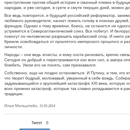
преступление против общей истории и смачный плевок в будущ
народам, и уже сегодня, в суете и смуте текущих дней, можно до
Все ведь повторится, и будущий российский реформатор, заним
любимого руководителя, начнет ломать голову в поисках друзей
френдов. Однако к тому времени, боюсь, не останется ни одног
устремятся в Североатлантический союз. Все побегут. И белорус
помогут по-человечески разрешить карабахский спор. И никто уж
Кремле освобождаться от проклятого имперского прошлого и раз
личности.
Народы – они ведь эгоисты, и кому охота рисковать, крепко свя
Сегодня он добрый и перестраивается изо всех сил, а завтра опят
бомбить. Умом его не понять, сам признавался.
Собственно, еще не поздно остановиться. И Путину, и тем, кто е
что творит бодрый, моложавый, уверенный в себе вождь. Собир
задумывающийся о крупнейшей катастрофе ХХI века, которую он 
всех прежних катастроф, которые так славно укладываются в р
традиции.
Илья Мильштейн
,
15.03.2014
Tweet
0
Нравится