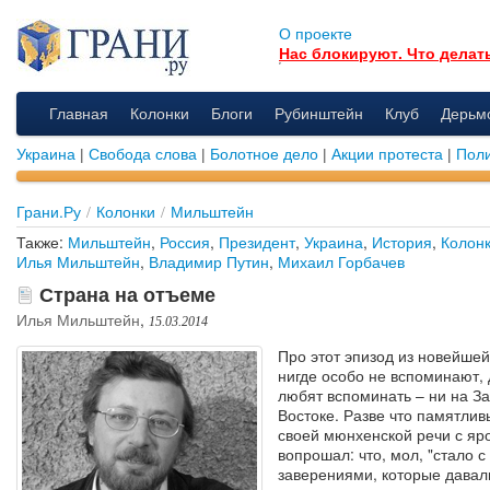
О проекте
Нас блокируют. Что делат
Главная
Колонки
Блоги
Рубинштейн
Клуб
Дерьм
Украина
|
Свобода слова
|
Болотное дело
|
Акции протеста
|
Поли
Грани.Ру
/
Колонки
/
Мильштейн
Также:
Мильштейн
,
Россия
,
Президент
,
Украина
,
История
,
Колон
Илья Мильштейн
,
Владимир Путин
,
Михаил Горбачев
Страна на отъеме
Илья Мильштейн
,
15.03.2014
Про этот эпизод из новейшей
нигде особо не вспоминают, 
любят вспоминать – ни на За
Востоке. Разве что памятлив
своей мюнхенской речи с яр
вопрошал: что, мол, "стало с
заверениями, которые давал