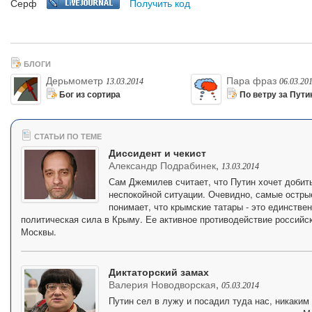
Серф
Получить код
БЛОГИ
Дерьмометр
Пара фраз
13.03.2014
06.03.20
Бог из сортира
По ветру за Пут
СТАТЬИ ПО ТЕМЕ
Диссидент и чекист
Александр Подрабинек
,
13.03.2014
Сам Джемилев считает, что Путин хочет добит
неспокойной ситуации. Очевидно, самые остры
понимает, что крымские татары - это единстве
политическая сила в Крыму. Ее активное противодействие российс
Москвы.
Диктаторский замах
Валерия Новодворская
,
05.03.2014
Путин сел в лужу и посадил туда нас, никаким