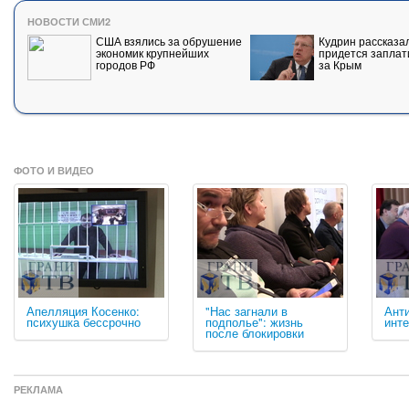
НОВОСТИ СМИ2
США взялись за обрушение
Кудрин рассказал
экономик крупнейших
придется заплат
городов РФ
за Крым
ФОТО И ВИДЕО
Апелляция Косенко:
"Нас загнали в
Ант
психушка бессрочно
подполье": жизнь
инт
после блокировки
РЕКЛАМА