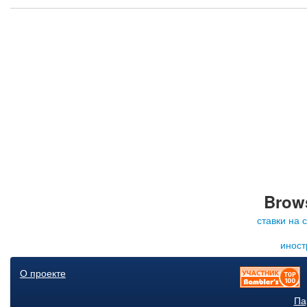
Brows
ставки на 
иност
О проекте
Па