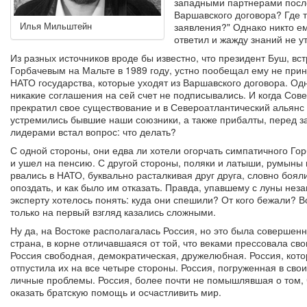
западными партнерами посл
Варшавского договора? Где т
Илья Мильштейн
заявления?" Однако никто е
ответил и жажду знаний не у
Из разных источников вроде бы известно, что президент Буш, вст
Горбачевым на Мальте в 1989 году, устно пообещал ему не прин
НАТО государства, которые уходят из Варшавского договора. Од
никакие соглашения на сей счет не подписывались. И когда Сов
прекратил свое существование и в Североатлантический альянс
устремились бывшие наши союзники, а также прибалты, перед 
лидерами встал вопрос: что делать?
С одной стороны, они едва ли хотели огорчать симпатичного Гор
и ушел на пенсию. С другой стороны, поляки и латыши, румыны 
рвались в НАТО, буквально расталкивая друг друга, словно боял
опоздать, и как было им отказать. Правда, упавшему с луны нез
эксперту хотелось понять: куда они спешили? От кого бежали? 
только на первый взгляд казались сложными.
Ну да, на Востоке располагалась Россия, но это была совершенн
страна, в корне отличавшаяся от той, что веками прессовала сво
Россия свободная, демократическая, дружелюбная. Россия, кот
отпустила их на все четыре стороны. Россия, погруженная в свои
личные проблемы. Россия, более почти не помышлявшая о том,
оказать братскую помощь и осчастливить мир.