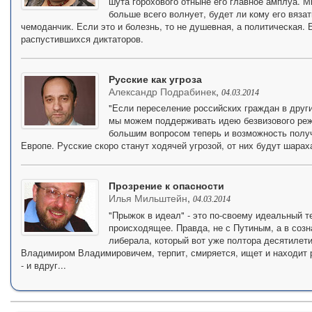
шута горохового отныне его главное амплуа. 
больше всего волнует, будет ли кому его вяза
чемоданчик. Если это и болезнь, то не душевная, а политическая. 
распустившихся диктаторов.
Русские как угроза
Александр Подрабинек
,
04.03.2014
"Если переселение российских граждан в други
мы можем поддерживать идею безвизового реж
большим вопросом теперь и возможность полу
Европе. Русские скоро станут ходячей угрозой, от них будут шарах
Прозрение к опасности
Илья Мильштейн
,
04.03.2014
"Прыжок в идеал" - это по-своему идеальный те
происходящее. Правда, не с Путиным, а в созн
либерала, который вот уже полтора десятилет
Владимиром Владимировичем, терпит, смиряется, ищет и находит р
- и вдруг...