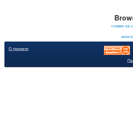
Brows
ставки на 
иност
О проекте
Па