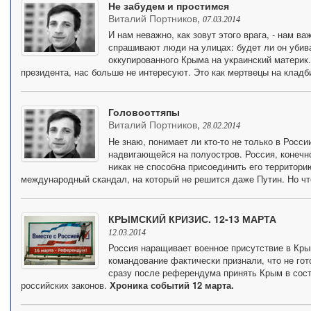
Не забудем и простимся
Виталий Портников
,
07.03.2014
И нам неважно, как зовут этого врага, - нам ва
спрашивают люди на улицах: будет ли он убива
оккупированного Крыма на украинский материк.
президента, нас больше не интересуют. Это как мертвецы на кладб
Головооттяпы
Виталий Портников
,
28.02.2014
Не знаю, понимает ли кто-то не только в Росс
надвигающейся на полуостров. Россия, конечн
никак не способна присоединить его территорию
международный скандал, на который не решится даже Путин. Но ч
КРЫМСКИЙ КРИЗИС. 12-13 МАРТА
12.03.2014
Россия наращивает военное присутствие в Кры
командование фактически признали, что не гот
сразу после референдума принять Крым в сост
российских законов.
Хроника событий 12 марта.