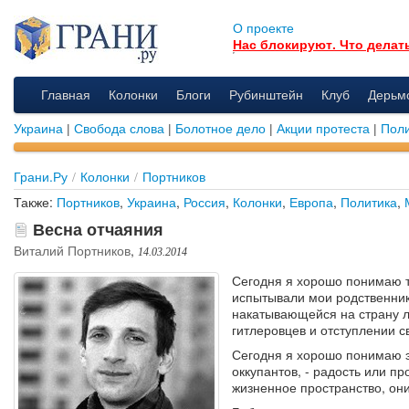
О проекте
Нас блокируют. Что делат
Главная
Колонки
Блоги
Рубинштейн
Клуб
Дерьм
Украина
|
Свобода слова
|
Болотное дело
|
Акции протеста
|
Поли
Грани.Ру
/
Колонки
/
Портников
Также:
Портников
,
Украина
,
Россия
,
Колонки
,
Европа
,
Политика
,
Весна отчаяния
Виталий Портников
,
14.03.2014
Сегодня я хорошо понимаю т
испытывали мои родственник
накатывающейся на страну 
гитлеровцев и отступлении с
Сегодня я хорошо понимаю э
оккупантов, - радость или п
жизненное пространство, он