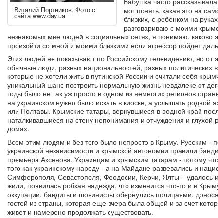
Бабушка часто рассказывала 
Виталий Портников. Фото с
мог понять, какая это на сам
сайта www.day.ua
близких, с ребенком на руках
разговариваю с моими крымс
незнакомых мне людей в социальных сетях, я понимаю, каково э
произойти со мной и моими близкими если агрессор пойдет дал
Этих людей не показывают по Российскому телевидению, но от 
обычные люди, разных национальностей, разных политических в
которые не хотели жить в путинской России и считали себя кр
уникальный шанс построить нормальную жизнь невдалеке от дег
годы было не так уж просто в одном из немногих регионов страны
на украинском нужно было искать в киоске, а услышать родной я
или Полтавы. Крымские татары, вернувшиеся в родной край посл
наталкивавшиеся на стену непонимания и отчуждения и глухой р
домах.
Всем этим людям и без того было непросто в Крыму. Русским - п
украинской независимости и крымской автономии правили банд
премьера Аксенова. Украинцам и крымским татарам - потому чт
того как украинскому народу - а на Майдане развевались и нац
Симферополя, Севастополя, Феодосии, Керчи, Ялты – удалось из
жили, появилась робкая надежда, что изменится что-то и в Крыму
оккупации, бандиты и шовинисты обернулись полицаями, доно
гостей из страны, которая еще вчера была общей и за счет котор
живет и намерено продолжать существовать.