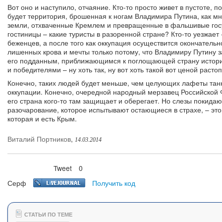
Вот оно и наступило, отчаяние. Кто-то просто живет в пустоте, п
будет территория, брошенная к ногам Владимира Путина, как мн
земли, отхваченные Кремлем и превращенные в фальшивые госу
гостиницы – какие туристы в разоренной стране? Кто-то уезжает
беженцев, а после того как оккупация осуществится окончательн
лишенных крова и мечты только потому, что Владимиру Путину з
его подданным, приближающимся к поглощающей страну историч
и победителями – ну хоть так, ну вот хоть такой вот ценой раст
Конечно, таких людей будет меньше, чем целующих лафеты танков
оккупации. Конечно, очередной народный мерзавец Российской 
его страна кого-то там защищает и оберегает. Но слезы покида
разочарование, которое испытывают остающиеся в страхе, – это
которая и есть Крым.
Виталий Портников
,
14.03.2014
Tweet
0
Нравится
Серф
Получить код
СТАТЬИ ПО ТЕМЕ