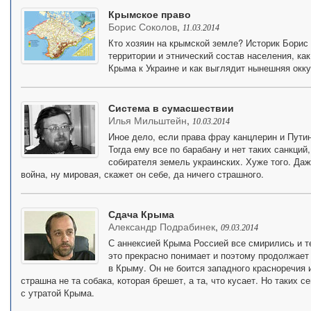
Крымское право
Борис Соколов
,
11.03.2014
Кто хозяин на крымской земле? Историк Борис 
территории и этнический состав населения, ка
Крыма к Украине и как выглядит нынешняя окку
Система в сумасшествии
Илья Мильштейн
,
10.03.2014
Иное дело, если права фрау канцлерин и Пути
Тогда ему все по барабану и нет таких санкций
собирателя земель украинских. Хуже того. Даж
война, ну мировая, скажет он себе, да ничего страшного.
Сдача Крыма
Александр Подрабинек
,
09.03.2014
С аннексией Крыма Россией все смирились и т
это прекрасно понимает и поэтому продолжает
в Крыму. Он не боится западного красноречия 
страшна не та собака, которая брешет, а та, что кусает. Но таких 
с утратой Крыма.